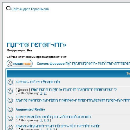
Сайт Андрея Герасимова
ГЏГ°Г® ГЄГ®Г¬ГЇГ»
Модераторы: Нет
Сейчас этот форум просматривают: Нет
Список форумов ГђГ Г§ГЈГ®ГўГ®Г°Г» Г®ГЎ ГЂГ¬ГҐГ°ГЁГЄГ
Т
Г•Г°Г®Г¬ Г­ГҐ Г°Г ГЎГ®ГІГ ГҐГІ
[ Опрос ]
ГЉГ ГЄГ Гї Гі ГўГ Г± Г­Г»Г­Г·ГҐ "Г®ГЇГҐГ°Г Г¶ГЁГ®Г­ГЄГ "?
[
На страницу:
1
,
2
]
ГЉГ ГЄ Г®ГІГЄГ«ГѕГ·ГЁГІГј Г ГўГІГ®Г¬Г ГІГЁГ·ГҐГ±ГЄГ®ГҐ ГўГЄГ«ГѕГ·ГҐГ­Г
Augmented Reality
Г•Г®Г°Г®ГёГЁГ© Г¤ГҐГ­Гј Гі Г¬ГҐГ­Гї Г±ГҐГЈГ®Г¤Г­Гї
[
На страницу:
1
,
2
,
3
]
ГЉГ®Г¬ГЇГјГѕГІГҐГ°Г­Г»ГҐ ГЁГЈГ°Г» ГЁ Г Г¤Г°ГҐГ­Г Г«ГЁГ­
[
На страницу:
1
...
5
,
6
,
7
]