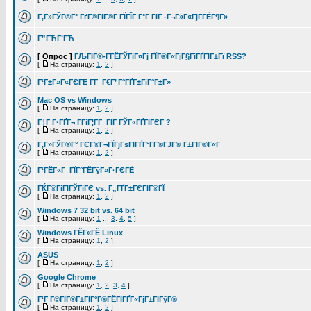
Г‚Г»ГЎГ®Г° ГґГ®ГІГ®Г ГЇГЇГ Г°Г ГІГ -Г¬Г»Г«ГјГ­ГЁГ¶Г»
Г”ГЋГ’ГЋ
[ Опрос ]
ГЉГІГ®-Г­ГЁГЎГіГ¤Гј ГЇГ®Г«ГјГ§ГіГҐГІГ±Гї RSS?
[
На страницу:
1
,
2
]
Г‘Г±Г»Г«ГЄГЁ Г­Г Г€Г’ Г°ГҐГ±ГіГ°Г±Г»
Mac OS vs Windows
[
На страницу:
1
,
2
]
Г‡Г Г·ГҐГ¬ Г­ГіГ¦Г­Г ГІГ ГЎГ«ГҐГІГЄГ ?
[
На страницу:
1
,
2
]
Г‚Г»ГЎГ®Г° ГЄГ®Г¬ГЇГјГѕГІГҐГ°Г­Г®ГЈГ® Г±ГІГ®Г«Г
[
На страницу:
1
,
2
]
Г‘ГЁГ«Г ГЇГ°ГЁГўГ»Г·ГЄГЁ
ГЌГ®ГіГІГЎГіГЄ vs. Г„ГҐГ±ГЄГІГ®ГЇ
[
На страницу:
1
,
2
]
Windows 7 32 bit vs. 64 bit
[
На страницу:
1
...
3
,
4
,
5
]
Windows ГЁГ«ГЁ Linux
[
На страницу:
1
,
2
]
ASUS
[
На страницу:
1
,
2
]
Google Chrome
[
На страницу:
1
,
2
,
3
,
4
]
Г‘Г Г©ГІГ®Г±ГІГ°Г®ГЁГІГҐГ«ГјГ±ГІГўГ®
[
На страницу:
1
,
2
]