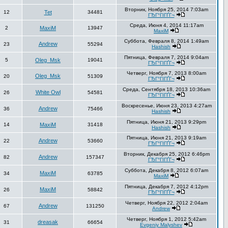
Вторник, Ноября 25, 2014 7:03am
12
Tet
34481
ГЂГ°ГІГҐГ¬
Среда, Июня 4, 2014 11:17am
2
MaxiM
13947
MaxiM
Суббота, Февраля 8, 2014 1:49am
Andrew
23
55294
Hashish
Пятница, Февраля 7, 2014 9:04am
5
Oleg_Msk
19041
ГЂГ°ГІГҐГ¬
Четверг, Ноября 7, 2013 8:00am
Oleg_Msk
20
51309
ГЂГ°ГІГҐГ¬
Среда, Сентября 18, 2013 10:36am
White Owl
26
54581
ГЂГ°ГІГҐГ¬
Воскресенье, Июня 23, 2013 4:27am
Andrew
36
75466
Hashish
Пятница, Июня 21, 2013 9:29pm
14
MaxiM
31418
Hashish
Пятница, Июня 21, 2013 9:19am
Andrew
22
53660
ГЂГ°ГІГҐГ¬
Вторник, Декабря 25, 2012 6:46pm
Andrew
82
157347
ГЂГ°ГІГҐГ¬
Суббота, Декабря 8, 2012 6:07am
MaxiM
34
63785
MaxiM
Пятница, Декабря 7, 2012 4:12pm
MaxiM
26
58842
ГЂГ°ГІГҐГ¬
Четверг, Ноября 22, 2012 2:04am
Andrew
67
131250
Andrew
Четверг, Ноября 1, 2012 5:42am
dreasak
31
66654
Evgeniy Malyshev