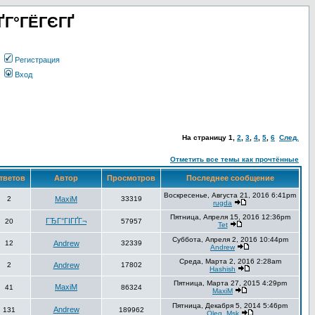
ҐГ°ГЁГЄГҐ
Регистрация
Вход
На страницу
1
,
2
,
3
,
4
,
5
,
6
След.
Отметить все темы как прочтённые
тветов
Автор
Просмотров
Последнее сообщение
Воскресенье, Августа 21, 2016 6:41pm
2
MaxiM
33319
rugda
Пятница, Апреля 15, 2016 12:36pm
ГЂГ°ГІГҐГ¬
20
57957
Tet
Суббота, Апреля 2, 2016 10:44pm
12
Andrew
32339
Andrew
Среда, Марта 2, 2016 2:28am
2
Andrew
17802
Hashish
Пятница, Марта 27, 2015 4:29pm
MaxiM
41
86324
MaxiM
Пятница, Декабря 5, 2014 5:46pm
Andrew
131
189962
Oleg_Msk