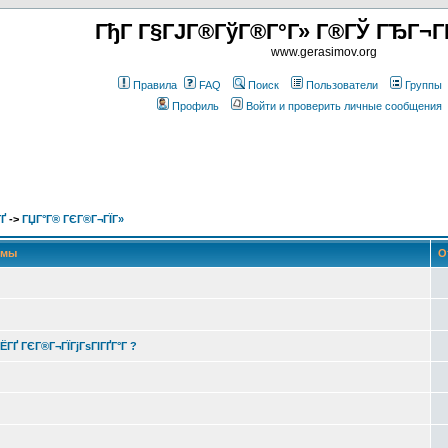
ГђГ Г§ГЈГ®ГўГ®Г°Г» Г®ГЎ ГЂГ¬Г
www.gerasimov.org
Правила
FAQ
Поиск
Пользователи
Группы
Профиль
Войти и проверить личные сообщения
Ґ
->
ГЏГ°Г® ГЄГ®Г¬ГЇГ»
емы
О
ЁГҐ ГЄГ®Г¬ГЇГјГѕГІГҐГ°Г ?