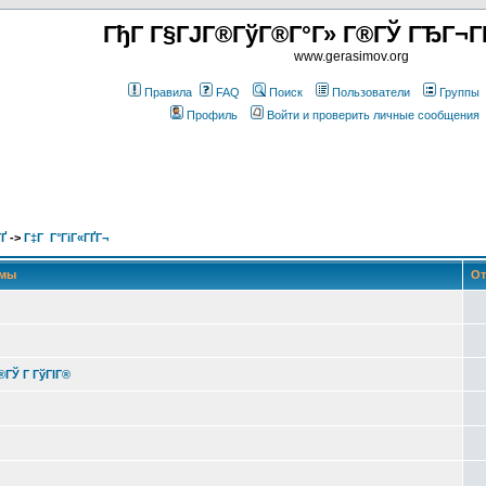
ГђГ Г§ГЈГ®ГўГ®Г°Г» Г®ГЎ ГЂГ¬Г
www.gerasimov.org
Правила
FAQ
Поиск
Пользователи
Группы
Профиль
Войти и проверить личные сообщения
Ґ
->
Г‡Г Г°ГіГ«ГҐГ¬
емы
От
Г®ГЎ Г ГўГІГ®