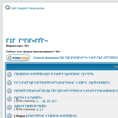
Сайт Андрея Герасимова
Г‡Г Г°ГіГ«ГҐГ¬
Модераторы: Нет
Сейчас этот форум просматривают: Нет
Список форумов ГђГ Г§ГЈГ®ГўГ®Г°Г» Г®ГЎ ГЂГ¬ГҐГ°ГЁГЄГ
Т
ГЂГўГІГ®Г¬Г®ГЎГЁГ«ГјГ­Г Гї Г±ГІГ°Г ГµГ®ГўГЄГ Гў Г‘ГГЂ
Г‘Г Г¬Г»ГҐ Г§Г ГЈГ°ГіГ¦ГҐГ­Г»ГҐ ГЈГ®Г°Г®Г¤Г Г¬ГЁГ°Г . ГђГҐГ©ГІГЁГ­ГЈ
Г€Г­ГІГҐГ°ГҐГ±Г­Г»ГҐ ГЁ Г§Г ГЎГ ГўГ­Г»ГҐ Г°ГҐГЄГ«Г Г¬Г­Г»ГҐ Г°Г®Г«ГЁГЄГЁ 
ГЏГ°Г® Г¬Г ГёГЁГ­Г»
[
На страницу:
1
...
38
,
39
,
40
]
GPS-Г­Г ГўГЁГЈГ Г¶ГЁГї
[
На страницу:
1
,
2
]
[ Опрос ]
ГЂГ°ГҐГ­Г¤Г Г ГўГІГ®Г¬Г®ГЎГЁГ«Гї