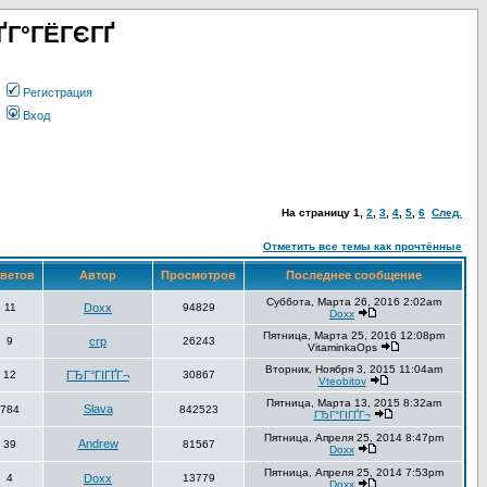
ҐГ°ГЁГЄГҐ
Регистрация
Вход
На страницу
1
,
2
,
3
,
4
,
5
,
6
След.
Отметить все темы как прочтённые
ветов
Автор
Просмотров
Последнее сообщение
Суббота, Марта 26, 2016 2:02am
11
Doxx
94829
Doxx
Пятница, Марта 25, 2016 12:08pm
9
crp
26243
VitaminkaOps
Вторник, Ноября 3, 2015 11:04am
12
ГЂГ°ГІГҐГ¬
30867
Vteobitov
Пятница, Марта 13, 2015 8:32am
Slava
784
842523
ГЂГ°ГІГҐГ¬
Пятница, Апреля 25, 2014 8:47pm
Andrew
39
81567
Doxx
Пятница, Апреля 25, 2014 7:53pm
4
Doxx
13779
Doxx