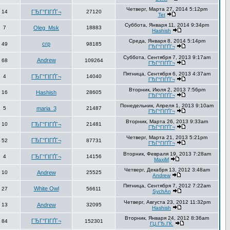
Четверг, Марта 27, 2014 5:12pm
14
ГЂГ°ГІГҐГ¬
27120
Tet
Суббота, Января 11, 2014 9:34pm
7
Oleg_Msk
18883
Hashish
Среда, Января 8, 2014 5:14pm
crp
49
98185
ГЂГ°ГІГҐГ¬
Суббота, Сентября 7, 2013 9:17am
Andrew
68
109264
ГЂГ°ГІГҐГ¬
Пятница, Сентября 6, 2013 4:37am
4
ГЂГ°ГІГҐГ¬
14040
ГЂГ°ГІГҐГ¬
Вторник, Июля 2, 2013 7:56pm
16
Hashish
28605
ГЂГ°ГІГҐГ¬
Понедельник, Апреля 1, 2013 9:10am
5
maria_3
21487
ГЂГ°ГІГҐГ¬
Вторник, Марта 26, 2013 9:33am
10
ГЂГ°ГІГҐГ¬
21481
ГЂГ°ГІГҐГ¬
Четверг, Марта 21, 2013 5:21pm
ГЂГ°ГІГҐГ¬
52
87731
ГЂГ°ГІГҐГ¬
Вторник, Февраля 19, 2013 7:28am
4
ГЂГ°ГІГҐГ¬
14156
MaxiM
Четверг, Декабря 13, 2012 3:48am
10
Andrew
25525
Andrew
Пятница, Сентября 7, 2012 7:22am
White Owl
27
56611
SychAn
Четверг, Августа 23, 2012 11:32pm
13
Andrew
32095
Hashish
Вторник, Января 24, 2012 8:36am
ГЂГ°ГІГҐГ¬
84
152301
ГЏ.ГЂ.ГЌ.