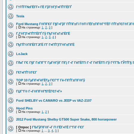
Г†ГҐГ­Г№ГЁГ­Г» ГЁ ГўГ®Г¦Г¤ГҐГ­ГЁГҐ
Tesla
Ford Mustang Г®ГІГЄГ Г§Г»ГўГ ГҐГІГ±Гї Г®ГІ ГЁГ±ГІГ®Г°ГЁГ·ГҐГ±ГЄГ®ГЈ
[
На страницу:
1
,
2
,
3
]
Г‚Г®Г¦Г¤ГҐГ­ГЁГҐ Гў ГђГ®Г±Г±ГЁГЁ
[
На страницу:
1
,
2
,
3
,
4
]
ГђГҐГ©ГІГЁГ­ГЈГЁ Г­Г Г¤ГҐГ¦Г­Г®Г±ГІГЁ
LoJack
ГЉГ ГЄ Г§Г Г±ГІГ°Г ГµГ®ГўГ ГІГј Г¬Г ГёГЁГ­Гі Г¬Г ГёГЁГ­Гі Гў Г‘ГГЂ ГЎГҐГ§
Г€Г¤ГҐГ©ГЄГ
TOP 10 ГµГіГ¤ГёГЁГµ ГЄГ°Г Гё-ГІГҐГ±ГІГ®Гў
[
На страницу:
1
,
2
,
3
]
ГЏГ°Г® Г¬Г®ГІГ®Г¶ГЁГЄГ«Г»
Ford SHELBY vs CAMARO vs JEEP vs VAZ-2107
Hood Pins
[
На страницу:
1
,
2
]
2012 Ford Mustang Shelby GT500 Super Snake, 800 horsepower
[ Опрос ]
ГЂГўГІГ®Г¬Г ГІ ГЁГ«ГЁ Г°ГіГ·ГЄГ
[
На страницу:
1
...
3
,
4
,
5
]