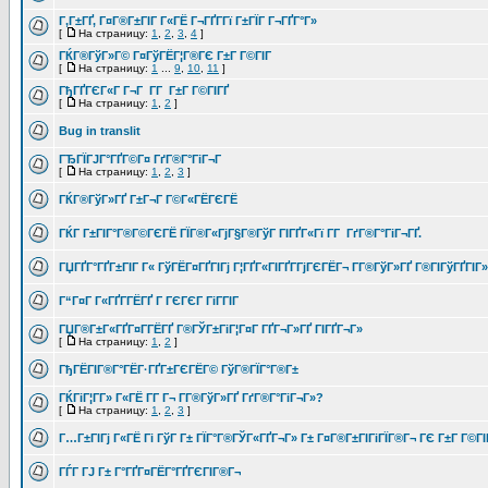
Г‚Г±ГҐ, Г¤Г®Г±ГІГ Г«ГЁ Г¬ГҐГ­Гї Г±ГЇГ Г¬ГҐГ°Г»
[
На страницу:
1
,
2
,
3
,
4
]
ГЌГ®ГўГ»Г© Г¤ГўГЁГ¦Г®ГЄ Г±Г Г©ГІГ
[
На страницу:
1
...
9
,
10
,
11
]
ГђГҐГЄГ«Г Г¬Г Г­Г Г±Г Г©ГІГҐ
[
На страницу:
1
,
2
]
Bug in translit
ГЂГЇГЈГ°ГҐГ©Г¤ ГґГ®Г°ГіГ¬Г
[
На страницу:
1
,
2
,
3
]
ГЌГ®ГўГ»ГҐ Г±Г¬Г Г©Г«ГЁГЄГЁ
ГЌГ Г±ГІГ°Г®Г©ГЄГЁ ГЇГ®Г«ГјГ§Г®ГўГ ГІГҐГ«Гї Г­Г ГґГ®Г°ГіГ¬ГҐ.
ГЏГҐГ°ГҐГ±ГІГ Г« ГўГЁГ¤ГҐГІГј Г¦ГҐГ«ГІГҐГ­ГјГЄГЁГ¬ Г­Г®ГўГ»ГҐ Г®ГІГўГҐГІГ»
Г“Г¤Г Г«ГҐГ­ГЁГҐ Г ГЄГЄГ ГіГ­ГІГ
ГЏГ®Г±Г«ГҐГ¤Г­ГЁГҐ Г®ГЎГ±ГіГ¦Г¤Г ГҐГ¬Г»ГҐ ГІГҐГ¬Г»
[
На страницу:
1
,
2
]
ГђГЁГІГ®Г°ГЁГ·ГҐГ±ГЄГЁГ© ГўГ®ГЇГ°Г®Г±
ГЌГіГ¦Г­Г» Г«ГЁ Г­Г Г¬ Г­Г®ГўГ»ГҐ ГґГ®Г°ГіГ¬Г»?
[
На страницу:
1
,
2
,
3
]
Г…Г±ГІГј Г«ГЁ Гі ГўГ Г± ГЇГ°Г®ГЎГ«ГҐГ¬Г» Г± Г¤Г®Г±ГІГіГЇГ®Г¬ ГЄ Г±Г Г©ГІ
ГЃГ ГЈ Г± Г°ГҐГ¤ГЁГ°ГҐГЄГІГ®Г¬