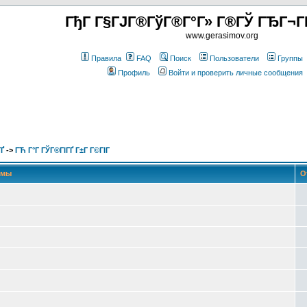
ГђГ Г§ГЈГ®ГўГ®Г°Г» Г®ГЎ ГЂГ¬Г
www.gerasimov.org
Правила
FAQ
Поиск
Пользователи
Группы
Профиль
Войти и проверить личные сообщения
Ґ
->
ГЋ Г°Г ГЎГ®ГІГҐ Г±Г Г©ГІГ
емы
О