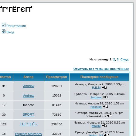
ҐГ°ГЁГЄГҐ
Регистрация
Вход
На страницу
1
,
2
,
3
След.
Отметить все темы как прочтённые
тветов
Автор
Просмотров
Последнее сообщение
Четверг, Февраля 2, 2006 3:53pm
Andrew
31
120231
R.E.M
Суббота, Ноября 12, 2005 3:46am
0
Andrew
15022
Andrew
Четверг, Апреля 28, 2016 1:52am
17
foccete
81416
Hashish
Четверг, Марта 24, 2016 2:07pm
SPORT
30
73889
VitaminkaOps
Четверг, Февраля 11, 2016 8:32am
ГЂГ°ГІГҐГ¬
128
238456
MaxiM
Среда, Декабря 12, 2012 3:16am
15
Evgeniy Malyshev
33905
Helen_NJ