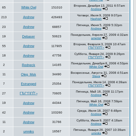
Вторник, Декабря 13, 2011 6:57am
White Owl
65
151010
Andrew
Четверг, Июля 9, 2009 9:07pm
Andrew
213
426493
Hashish
Пятница, Июня 5, 2009 5:32pm
Andrew
23
68857
Andrew
Понедельник, Апреля 27, 2009 4:32am
19
Debaser
50623
ametist
Вторник, Февраля 3, 2009 10:47am
Andrew
55
117905
ГЂГ°ГІГҐГ¬
Суббота, Января 24, 2009 8:26pm
18
Andrew
47758
ГЂГ°ГІГҐГ¬
Понедельник, Декабря 8, 2008 4:53pm
2
Redneck
14165
White Owl
Воскресенье, Августа 31, 2008 4:51am
11
Oleg_Msk
34490
Slava
Понедельник, Июля 14, 2008 4:39am
7
Estranged
25354
ГЂГ°ГІГҐГ¬
Пятница, Май 16, 2008 11:17pm
ГЂГ°ГІГҐГ¬
27
70605
Andrew
Пятница, Май 16, 2008 7:59pm
19
Andrew
44344
White Owl
Среда, Июля 18, 2007 6:48pm
Andrew
42
103260
Andrew
Суббота, Июня 9, 2007 4:18am
11
Andrew
31766
Andrew
Пятница, Января 26, 2007 10:39am
2
umniks
16567
umniks