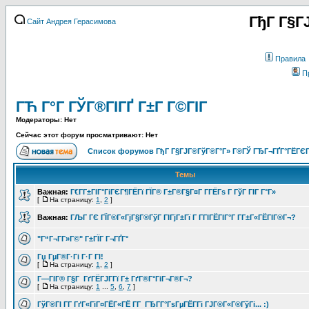
ГђГ Г§Г
Сайт Андрея Герасимова
Правила
П
ГЋ Г°Г ГЎГ®ГІГҐ Г±Г Г©ГІГ
Модераторы: Нет
Сейчас этот форум просматривают: Нет
Список форумов ГђГ Г§ГЈГ®ГўГ®Г°Г» Г®ГЎ ГЂГ¬ГҐГ°ГЁГЄГ
Темы
Важная:
Г€Г­Г±ГІГ°ГіГЄГ¶ГЁГї ГЇГ® Г±Г®Г§Г¤Г Г­ГЁГѕ Г ГўГ ГІГ Г°Г»
[
На страницу:
1
,
2
]
Важная:
ГЉГ ГЄ ГЇГ®Г«ГјГ§Г®ГўГ ГІГјГ±Гї Г Г­ГІГЁГІГ°Г Г­Г±Г«ГЁГІГ®Г¬?
"Г“Г¬Г­Г»Г©" Г±ГЇГ Г¬ГҐГ°
Гџ ГµГ®Г·Гі Г·Г ГІ!
[
На страницу:
1
,
2
]
Г—ГІГ® Г§Г ГґГЁГЈГ­Гї Г± ГґГ®Г°ГіГ¬Г®Г¬?
[
На страницу:
1
...
5
,
6
,
7
]
ГўГ®ГІ Г­Г ГґГ«ГіГ¤ГЁГ«ГЁ Г­Г ГЂГ­Г°ГѕГµГЁГ­Гі ГЈГ®Г«Г®ГўГі... :)