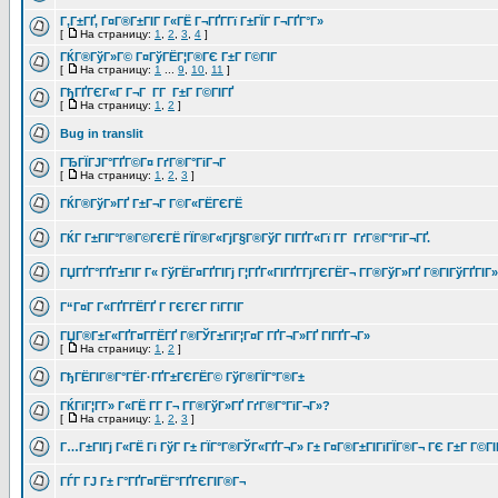
Г‚Г±ГҐ, Г¤Г®Г±ГІГ Г«ГЁ Г¬ГҐГ­Гї Г±ГЇГ Г¬ГҐГ°Г»
[
На страницу:
1
,
2
,
3
,
4
]
ГЌГ®ГўГ»Г© Г¤ГўГЁГ¦Г®ГЄ Г±Г Г©ГІГ
[
На страницу:
1
...
9
,
10
,
11
]
ГђГҐГЄГ«Г Г¬Г Г­Г Г±Г Г©ГІГҐ
[
На страницу:
1
,
2
]
Bug in translit
ГЂГЇГЈГ°ГҐГ©Г¤ ГґГ®Г°ГіГ¬Г
[
На страницу:
1
,
2
,
3
]
ГЌГ®ГўГ»ГҐ Г±Г¬Г Г©Г«ГЁГЄГЁ
ГЌГ Г±ГІГ°Г®Г©ГЄГЁ ГЇГ®Г«ГјГ§Г®ГўГ ГІГҐГ«Гї Г­Г ГґГ®Г°ГіГ¬ГҐ.
ГЏГҐГ°ГҐГ±ГІГ Г« ГўГЁГ¤ГҐГІГј Г¦ГҐГ«ГІГҐГ­ГјГЄГЁГ¬ Г­Г®ГўГ»ГҐ Г®ГІГўГҐГІГ»
Г“Г¤Г Г«ГҐГ­ГЁГҐ Г ГЄГЄГ ГіГ­ГІГ
ГЏГ®Г±Г«ГҐГ¤Г­ГЁГҐ Г®ГЎГ±ГіГ¦Г¤Г ГҐГ¬Г»ГҐ ГІГҐГ¬Г»
[
На страницу:
1
,
2
]
ГђГЁГІГ®Г°ГЁГ·ГҐГ±ГЄГЁГ© ГўГ®ГЇГ°Г®Г±
ГЌГіГ¦Г­Г» Г«ГЁ Г­Г Г¬ Г­Г®ГўГ»ГҐ ГґГ®Г°ГіГ¬Г»?
[
На страницу:
1
,
2
,
3
]
Г…Г±ГІГј Г«ГЁ Гі ГўГ Г± ГЇГ°Г®ГЎГ«ГҐГ¬Г» Г± Г¤Г®Г±ГІГіГЇГ®Г¬ ГЄ Г±Г Г©ГІ
ГЃГ ГЈ Г± Г°ГҐГ¤ГЁГ°ГҐГЄГІГ®Г¬