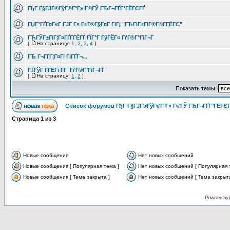
ГђГ Г§ГЈГ®ГўГ®Г°Г» Г®ГЎ ГЂГ¬ГҐГ°ГЁГЄГҐ
ГЏГ°ГҐГ¤Г«Г ГЈГ Гѕ Г±Г®Г§Г¤Г ГІГј "ГЋГІГ±ГІГ®Г©Г­ГЁГЄ"
ГЋГЎГ±ГіГ¦Г¤ГҐГ­ГЁГҐ ГЇГ°Г ГўГЁГ« ГґГ®Г°ГіГ¬Г
[
На страницу:
1
,
2
,
3
,
4
]
ГЂ Г¬ГҐГ¦Г¤Гі ГІГҐГ¬...
Г‡ГўГ Г­ГЁГї Г­Г ГґГ®Г°ГіГ¬ГҐ
[
На страницу:
1
,
2
]
Показать темы:
Список форумов ГђГ Г§ГЈГ®ГўГ®Г°Г» Г®ГЎ ГЂГ¬ГҐГ°ГЁГЄГ
Страница
1
из
3
Новые сообщения
Нет новых сообщений
Новые сообщения [ Популярная тема ]
Нет новых сообщений [ Популярная 
Новые сообщения [ Тема закрыта ]
Нет новых сообщений [ Тема закрыта
Powered by