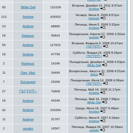
Вторник, Декабря 13, 2011 6:57am
White Owl
65
151029
Andrew
Четверг, Июля 9, 2009 9:07pm
Andrew
213
426502
Hashish
Пятница, Июня 5, 2009 5:32pm
Andrew
23
68860
Andrew
Понедельник, Апреля 27, 2009 4:32am
19
Debaser
50624
ametist
Вторник, Февраля 3, 2009 10:47am
Andrew
55
117915
ГЂГ°ГІГҐГ¬
Суббота, Января 24, 2009 8:26pm
18
Andrew
47759
ГЂГ°ГІГҐГ¬
Понедельник, Декабря 8, 2008 4:53pm
2
Redneck
14166
White Owl
Воскресенье, Августа 31, 2008 4:51am
11
Oleg_Msk
34494
Slava
Понедельник, Июля 14, 2008 4:39am
7
Estranged
25356
ГЂГ°ГІГҐГ¬
Пятница, Май 16, 2008 11:17pm
ГЂГ°ГІГҐГ¬
27
70608
Andrew
Пятница, Май 16, 2008 7:59pm
19
Andrew
44346
White Owl
Среда, Июля 18, 2007 6:48pm
Andrew
42
103264
Andrew
Суббота, Июня 9, 2007 4:18am
11
Andrew
31767
Andrew
Пятница, Января 26, 2007 10:39am
2
umniks
16567
umniks