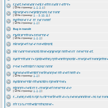
Г‚Г±ГҐ, Г¤Г®Г±ГІГ Г«ГЁ Г¬ГҐГ­Гї Г±ГЇГ Г¬ГҐГ°Г»
[
На страницу:
1
,
2
,
3
,
4
]
ГЌГ®ГўГ»Г© Г¤ГўГЁГ¦Г®ГЄ Г±Г Г©ГІГ
[
На страницу:
1
...
9
,
10
,
11
]
ГђГҐГЄГ«Г Г¬Г Г­Г Г±Г Г©ГІГҐ
[
На страницу:
1
,
2
]
Bug in translit
ГЂГЇГЈГ°ГҐГ©Г¤ ГґГ®Г°ГіГ¬Г
[
На страницу:
1
,
2
,
3
]
ГЌГ®ГўГ»ГҐ Г±Г¬Г Г©Г«ГЁГЄГЁ
ГЌГ Г±ГІГ°Г®Г©ГЄГЁ ГЇГ®Г«ГјГ§Г®ГўГ ГІГҐГ«Гї Г­Г ГґГ®Г°ГіГ¬ГҐ.
ГЏГҐГ°ГҐГ±ГІГ Г« ГўГЁГ¤ГҐГІГј Г¦ГҐГ«ГІГҐГ­ГјГЄГЁГ¬ Г­Г®ГўГ»ГҐ Г®ГІГўГҐГІГ»
Г“Г¤Г Г«ГҐГ­ГЁГҐ Г ГЄГЄГ ГіГ­ГІГ
ГЏГ®Г±Г«ГҐГ¤Г­ГЁГҐ Г®ГЎГ±ГіГ¦Г¤Г ГҐГ¬Г»ГҐ ГІГҐГ¬Г»
[
На страницу:
1
,
2
]
ГђГЁГІГ®Г°ГЁГ·ГҐГ±ГЄГЁГ© ГўГ®ГЇГ°Г®Г±
ГЌГіГ¦Г­Г» Г«ГЁ Г­Г Г¬ Г­Г®ГўГ»ГҐ ГґГ®Г°ГіГ¬Г»?
[
На страницу:
1
,
2
,
3
]
Г…Г±ГІГј Г«ГЁ Гі ГўГ Г± ГЇГ°Г®ГЎГ«ГҐГ¬Г» Г± Г¤Г®Г±ГІГіГЇГ®Г¬ ГЄ Г±Г Г©ГІ
ГЃГ ГЈ Г± Г°ГҐГ¤ГЁГ°ГҐГЄГІГ®Г¬