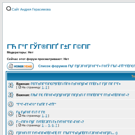
Сайт Андрея Герасимова
ГЋ Г°Г ГЎГ®ГІГҐ Г±Г Г©ГІГ
Модераторы: Нет
Сейчас этот форум просматривают: Нет
Список форумов ГђГ Г§ГЈГ®ГўГ®Г°Г» Г®ГЎ ГЂГ¬ГҐГ°ГЁГЄГ
Т
Важная:
Г€Г­Г±ГІГ°ГіГЄГ¶ГЁГї ГЇГ® Г±Г®Г§Г¤Г Г­ГЁГѕ Г ГўГ ГІГ Г°Г»
[
На страницу:
1
,
2
]
Важная:
ГЉГ ГЄ ГЇГ®Г«ГјГ§Г®ГўГ ГІГјГ±Гї Г Г­ГІГЁГІГ°Г Г­Г±Г«ГЁГІГ®Г¬?
"Г“Г¬Г­Г»Г©" Г±ГЇГ Г¬ГҐГ°
Гџ ГµГ®Г·Гі Г·Г ГІ!
[
На страницу:
1
,
2
]
Г—ГІГ® Г§Г ГґГЁГЈГ­Гї Г± ГґГ®Г°ГіГ¬Г®Г¬?
[
На страницу:
1
...
5
,
6
,
7
]
ГўГ®ГІ Г­Г ГґГ«ГіГ¤ГЁГ«ГЁ Г­Г ГЂГ­Г°ГѕГµГЁГ­Гі ГЈГ®Г«Г®ГўГі... :)