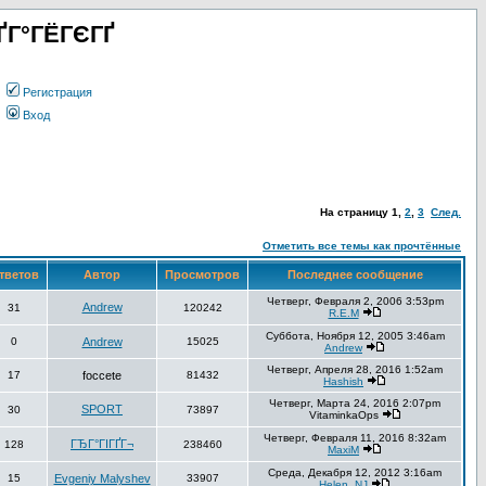
ҐГ°ГЁГЄГҐ
Регистрация
Вход
На страницу
1
,
2
,
3
След.
Отметить все темы как прочтённые
тветов
Автор
Просмотров
Последнее сообщение
Четверг, Февраля 2, 2006 3:53pm
Andrew
31
120242
R.E.M
Суббота, Ноября 12, 2005 3:46am
0
Andrew
15025
Andrew
Четверг, Апреля 28, 2016 1:52am
17
foccete
81432
Hashish
Четверг, Марта 24, 2016 2:07pm
SPORT
30
73897
VitaminkaOps
Четверг, Февраля 11, 2016 8:32am
ГЂГ°ГІГҐГ¬
128
238460
MaxiM
Среда, Декабря 12, 2012 3:16am
15
Evgeniy Malyshev
33907
Helen_NJ