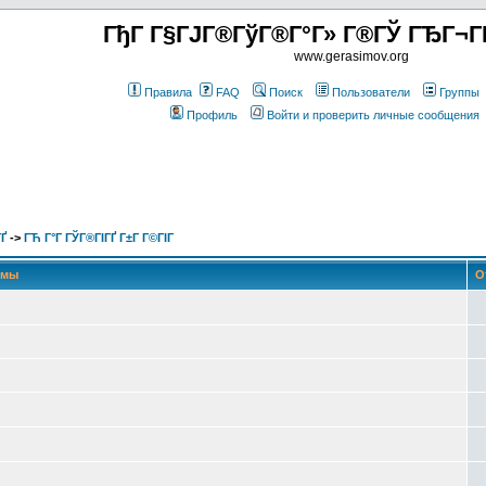
ГђГ Г§ГЈГ®ГўГ®Г°Г» Г®ГЎ ГЂГ¬Г
www.gerasimov.org
Правила
FAQ
Поиск
Пользователи
Группы
Профиль
Войти и проверить личные сообщения
Ґ
->
ГЋ Г°Г ГЎГ®ГІГҐ Г±Г Г©ГІГ
емы
О