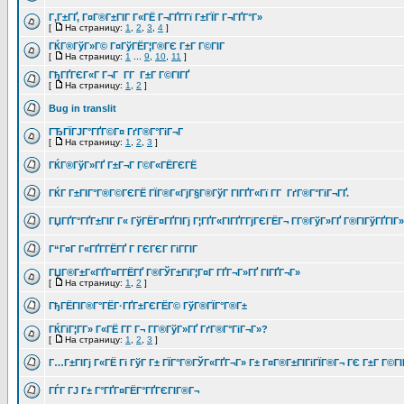
Г‚Г±ГҐ, Г¤Г®Г±ГІГ Г«ГЁ Г¬ГҐГ­Гї Г±ГЇГ Г¬ГҐГ°Г»
[
На страницу:
1
,
2
,
3
,
4
]
ГЌГ®ГўГ»Г© Г¤ГўГЁГ¦Г®ГЄ Г±Г Г©ГІГ
[
На страницу:
1
...
9
,
10
,
11
]
ГђГҐГЄГ«Г Г¬Г Г­Г Г±Г Г©ГІГҐ
[
На страницу:
1
,
2
]
Bug in translit
ГЂГЇГЈГ°ГҐГ©Г¤ ГґГ®Г°ГіГ¬Г
[
На страницу:
1
,
2
,
3
]
ГЌГ®ГўГ»ГҐ Г±Г¬Г Г©Г«ГЁГЄГЁ
ГЌГ Г±ГІГ°Г®Г©ГЄГЁ ГЇГ®Г«ГјГ§Г®ГўГ ГІГҐГ«Гї Г­Г ГґГ®Г°ГіГ¬ГҐ.
ГЏГҐГ°ГҐГ±ГІГ Г« ГўГЁГ¤ГҐГІГј Г¦ГҐГ«ГІГҐГ­ГјГЄГЁГ¬ Г­Г®ГўГ»ГҐ Г®ГІГўГҐГІГ»
Г“Г¤Г Г«ГҐГ­ГЁГҐ Г ГЄГЄГ ГіГ­ГІГ
ГЏГ®Г±Г«ГҐГ¤Г­ГЁГҐ Г®ГЎГ±ГіГ¦Г¤Г ГҐГ¬Г»ГҐ ГІГҐГ¬Г»
[
На страницу:
1
,
2
]
ГђГЁГІГ®Г°ГЁГ·ГҐГ±ГЄГЁГ© ГўГ®ГЇГ°Г®Г±
ГЌГіГ¦Г­Г» Г«ГЁ Г­Г Г¬ Г­Г®ГўГ»ГҐ ГґГ®Г°ГіГ¬Г»?
[
На страницу:
1
,
2
,
3
]
Г…Г±ГІГј Г«ГЁ Гі ГўГ Г± ГЇГ°Г®ГЎГ«ГҐГ¬Г» Г± Г¤Г®Г±ГІГіГЇГ®Г¬ ГЄ Г±Г Г©ГІ
ГЃГ ГЈ Г± Г°ГҐГ¤ГЁГ°ГҐГЄГІГ®Г¬