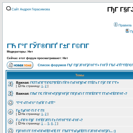
ГђГ Г§Г
Сайт Андрея Герасимова
Правила
П
ГЋ Г°Г ГЎГ®ГІГҐ Г±Г Г©ГІГ
Модераторы: Нет
Сейчас этот форум просматривают: Нет
Список форумов ГђГ Г§ГЈГ®ГўГ®Г°Г» Г®ГЎ ГЂГ¬ГҐГ°ГЁГЄГ
Темы
Важная:
Г€Г­Г±ГІГ°ГіГЄГ¶ГЁГї ГЇГ® Г±Г®Г§Г¤Г Г­ГЁГѕ Г ГўГ ГІГ Г°Г»
[
На страницу:
1
,
2
]
Важная:
ГЉГ ГЄ ГЇГ®Г«ГјГ§Г®ГўГ ГІГјГ±Гї Г Г­ГІГЁГІГ°Г Г­Г±Г«ГЁГІГ®Г¬?
"Г“Г¬Г­Г»Г©" Г±ГЇГ Г¬ГҐГ°
Гџ ГµГ®Г·Гі Г·Г ГІ!
[
На страницу:
1
,
2
]
Г—ГІГ® Г§Г ГґГЁГЈГ­Гї Г± ГґГ®Г°ГіГ¬Г®Г¬?
[
На страницу:
1
...
5
,
6
,
7
]
ГўГ®ГІ Г­Г ГґГ«ГіГ¤ГЁГ«ГЁ Г­Г ГЂГ­Г°ГѕГµГЁГ­Гі ГЈГ®Г«Г®ГўГі... :)