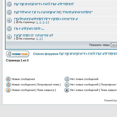
ГђГ Г§ГЈГ®ГўГ®Г°Г» Г®ГЎ ГЂГ¬ГҐГ°ГЁГЄГҐ
ГЏГ°ГҐГ¤Г«Г ГЈГ Гѕ Г±Г®Г§Г¤Г ГІГј "ГЋГІГ±ГІГ®Г©Г­ГЁГЄ"
ГЋГЎГ±ГіГ¦Г¤ГҐГ­ГЁГҐ ГЇГ°Г ГўГЁГ« ГґГ®Г°ГіГ¬Г
[
На страницу:
1
,
2
,
3
,
4
]
ГЂ Г¬ГҐГ¦Г¤Гі ГІГҐГ¬...
Г‡ГўГ Г­ГЁГї Г­Г ГґГ®Г°ГіГ¬ГҐ
[
На страницу:
1
,
2
]
Показать темы:
Список форумов ГђГ Г§ГЈГ®ГўГ®Г°Г» Г®ГЎ ГЂГ¬ГҐГ°ГЁГЄГ
Страница
1
из
3
Новые сообщения
Нет новых сообщений
Новые сообщения [ Популярная тема ]
Нет новых сообщений [ Популярная 
Новые сообщения [ Тема закрыта ]
Нет новых сообщений [ Тема закрыта
Powered by