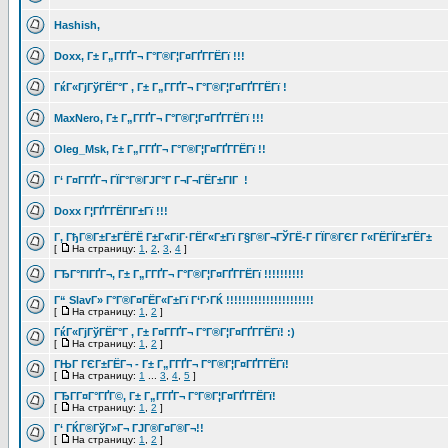
Hashish,
Doxx, Г± Г„Г­ГҐГ¬ Г°Г®Г¦Г¤ГҐГ­ГЁГї !!!
ГќГ«ГјГўГЁГ°Г , Г± Г„Г­ГҐГ¬ Г°Г®Г¦Г¤ГҐГ­ГЁГї !
MaxNero, Г± Г„Г­ГҐГ¬ Г°Г®Г¦Г¤ГҐГ­ГЁГї !!!
Oleg_Msk, Г± Г„Г­ГҐГ¬ Г°Г®Г¦Г¤ГҐГ­ГЁГї !!
Г‘ Г¤Г­ГҐГ¬ ГЇГ°Г®ГЈГ°Г Г¬Г¬ГЁГ±ГІГ !
Doxx Г¦ГҐГ­ГЁГІГ±Гї !!!
Г‚ ГђГ®Г±Г±ГЁГЁ Г±Г«ГіГ·ГЁГ«Г±Гї Г§Г®Г¬ГЎГЁ-Г ГЇГ®ГЄГ Г«ГЁГЇГ±ГЁГ±
[
На страницу:
1
,
2
,
3
,
4
]
ГЂГ°ГІГҐГ¬, Г± Г„Г­ГҐГ¬ Г°Г®Г¦Г¤ГҐГ­ГЁГї !!!!!!!!!!
Г“ SlavГ» Г°Г®Г¤ГЁГ«Г±Гї Г‘Г›ГЌ !!!!!!!!!!!!!!!!!!!!!!
[
На страницу:
1
,
2
]
ГќГ«ГјГўГЁГ°Г , Г± Г¤Г­ГҐГ¬ Г°Г®Г¦Г¤ГҐГ­ГЁГї! :)
[
На страницу:
1
,
2
]
ГЊГ ГЄГ±ГЁГ¬ - Г± Г„Г­ГҐГ¬ Г°Г®Г¦Г¤ГҐГ­ГЁГї!
[
На страницу:
1
...
3
,
4
,
5
]
ГЂГ­Г¤Г°ГҐГ©, Г± Г„Г­ГҐГ¬ Г°Г®Г¦Г¤ГҐГ­ГЁГї!
[
На страницу:
1
,
2
]
Г‘ ГЌГ®ГўГ»Г¬ ГЈГ®Г¤Г®Г¬!!
[
На страницу:
1
,
2
]