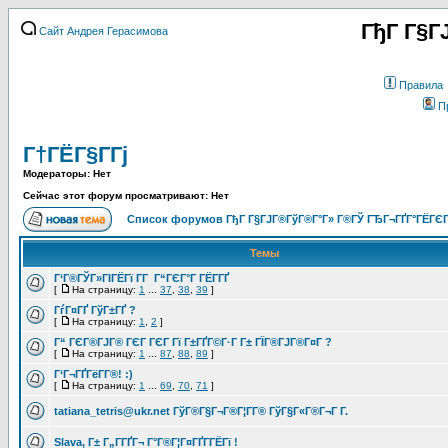
ГђГ Г§Г
Сайт Андрея Герасимова
Правила
П
Г†ГЁГ§Г­Гј
Модераторы: Нет
Сейчас этот форум просматривают: Нет
Список форумов ГђГ Г§ГЈГ®ГўГ®Г°Г» Г®ГЎ ГЂГ¬ГҐГ°ГЁГЄГ
Темы
Г‘Г®ГЎГ»ГІГЁГї Г­Г Г“ГЄГ°Г ГЁГ­ГҐ
[
На страницу:
1
...
37
,
38
,
39
]
ГѓГ¤ГҐ ГўГ±ГҐ ?
[
На страницу:
1
,
2
]
Г“ ГЄГ®ГЈГ® ГЄГ ГЄГ Гї Г±ГҐГ©Г·Г Г± ГЇГ®ГЈГ®Г¤Г ?
[
На страницу:
1
...
87
,
88
,
89
]
Г‘Г¬ГҐГёГ­Г®! :)
[
На страницу:
1
...
69
,
70
,
71
]
tatiana_tetris@ukr.net ГўГ®Г§Г¬Г®Г¦Г­Г® ГўГ§Г«Г®Г¬Г Г­.
Slava, Г± Г„Г­ГҐГ¬ Г°Г®Г¦Г¤ГҐГ­ГЁГї !