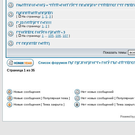
ГЊГҐГ­ГїГ©Г«Г®Гў = "ГЃГҐГ«Г®ГҐ ГЎГ°Г ГІГ±ГІГўГ®" Г°ГҐГЁГ­ГЄГ Г°Г­Г Г¶ГЁГ
ГЏГіГІГҐГёГҐГ±ГІГўГЁГї
[
На страницу:
1
,
2
,
3
]
Г‘ 23 ГґГҐГўГ°Г Г«Гї!!!!
[
На страницу:
1
,
2
]
Г’Г®ГЇГЁГЄ Г®ГЎГ® ГўГ±ГҐГ¬ 3
[
На страницу:
1
...
105
,
106
,
107
]
Г’Г ГІГјГїГ­ГЁГ­ Г¤ГҐГ­Гј
Показать темы:
Список форумов ГђГ Г§ГЈГ®ГўГ®Г°Г» Г®ГЎ ГЂГ¬ГҐГ°ГЁГЄГ
Страница
1
из
35
Новые сообщения
Нет новых сообщений
Новые сообщения [ Популярная тема ]
Нет новых сообщений [ Популярная 
Новые сообщения [ Тема закрыта ]
Нет новых сообщений [ Тема закрыта
Powered by