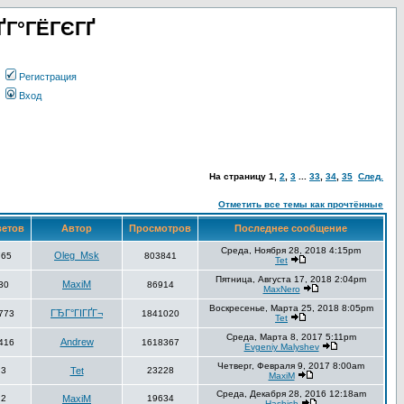
ҐГ°ГЁГЄГҐ
Регистрация
Вход
На страницу
1
,
2
,
3
...
33
,
34
,
35
След.
Отметить все темы как прочтённые
ветов
Автор
Просмотров
Последнее сообщение
Среда, Ноября 28, 2018 4:15pm
Oleg_Msk
765
803841
Tet
Пятница, Августа 17, 2018 2:04pm
MaxiM
30
86914
MaxNero
Воскресенье, Марта 25, 2018 8:05pm
ГЂГ°ГІГҐГ¬
773
1841020
Tet
Среда, Марта 8, 2017 5:11pm
Andrew
416
1618367
Evgeniy Malyshev
Четверг, Февраля 9, 2017 8:00am
3
Tet
23228
MaxiM
Среда, Декабря 28, 2016 12:18am
2
MaxiM
19634
Hashish