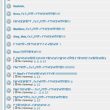
Hashish,
Doxx, Г± Г„Г­ГҐГ¬ Г°Г®Г¦Г¤ГҐГ­ГЁГї !!!
ГќГ«ГјГўГЁГ°Г , Г± Г„Г­ГҐГ¬ Г°Г®Г¦Г¤ГҐГ­ГЁГї !
MaxNero, Г± Г„Г­ГҐГ¬ Г°Г®Г¦Г¤ГҐГ­ГЁГї !!!
Oleg_Msk, Г± Г„Г­ГҐГ¬ Г°Г®Г¦Г¤ГҐГ­ГЁГї !!
Г‘ Г¤Г­ГҐГ¬ ГЇГ°Г®ГЈГ°Г Г¬Г¬ГЁГ±ГІГ !
Doxx Г¦ГҐГ­ГЁГІГ±Гї !!!
Г‚ ГђГ®Г±Г±ГЁГЁ Г±Г«ГіГ·ГЁГ«Г±Гї Г§Г®Г¬ГЎГЁ-Г ГЇГ®ГЄГ Г«ГЁГЇГ±ГЁГ±
[
На страницу:
1
,
2
,
3
,
4
]
ГЂГ°ГІГҐГ¬, Г± Г„Г­ГҐГ¬ Г°Г®Г¦Г¤ГҐГ­ГЁГї !!!!!!!!!!
Г“ SlavГ» Г°Г®Г¤ГЁГ«Г±Гї Г‘Г›ГЌ !!!!!!!!!!!!!!!!!!!!!!
[
На страницу:
1
,
2
]
ГќГ«ГјГўГЁГ°Г , Г± Г¤Г­ГҐГ¬ Г°Г®Г¦Г¤ГҐГ­ГЁГї! :)
[
На страницу:
1
,
2
]
ГЊГ ГЄГ±ГЁГ¬ - Г± Г„Г­ГҐГ¬ Г°Г®Г¦Г¤ГҐГ­ГЁГї!
[
На страницу:
1
...
3
,
4
,
5
]
ГЂГ­Г¤Г°ГҐГ©, Г± Г„Г­ГҐГ¬ Г°Г®Г¦Г¤ГҐГ­ГЁГї!
[
На страницу:
1
,
2
]
Г‘ ГЌГ®ГўГ»Г¬ ГЈГ®Г¤Г®Г¬!!
[
На страницу:
1
,
2
]