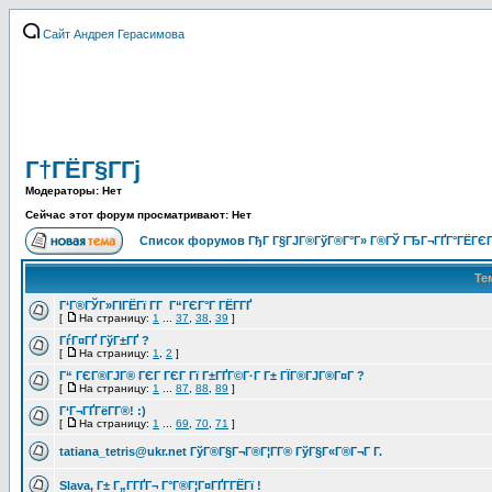
Сайт Андрея Герасимова
Г†ГЁГ§Г­Гј
Модераторы: Нет
Сейчас этот форум просматривают: Нет
Список форумов ГђГ Г§ГЈГ®ГўГ®Г°Г» Г®ГЎ ГЂГ¬ГҐГ°ГЁГЄГ
Те
Г‘Г®ГЎГ»ГІГЁГї Г­Г Г“ГЄГ°Г ГЁГ­ГҐ
[
На страницу:
1
...
37
,
38
,
39
]
ГѓГ¤ГҐ ГўГ±ГҐ ?
[
На страницу:
1
,
2
]
Г“ ГЄГ®ГЈГ® ГЄГ ГЄГ Гї Г±ГҐГ©Г·Г Г± ГЇГ®ГЈГ®Г¤Г ?
[
На страницу:
1
...
87
,
88
,
89
]
Г‘Г¬ГҐГёГ­Г®! :)
[
На страницу:
1
...
69
,
70
,
71
]
tatiana_tetris@ukr.net ГўГ®Г§Г¬Г®Г¦Г­Г® ГўГ§Г«Г®Г¬Г Г­.
Slava, Г± Г„Г­ГҐГ¬ Г°Г®Г¦Г¤ГҐГ­ГЁГї !