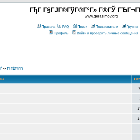
ГђГ Г§ГЈГ®ГўГ®Г°Г» Г®ГЎ ГЂГ¬Г
www.gerasimov.org
Правила
FAQ
Поиск
Пользователи
Группы
Профиль
Войти и проверить личные сообщения
Ґ
->
Г†ГЁГ§Г­Гј
мы
От
1
1