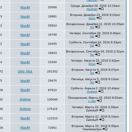
Среда, Декабря 28, 2016 12:16am
2
MaxiM
20566
Hashish
Вторник, Декабря 13, 2016 8:23pm
3
MaxiM
18981
Doxx
Воскресенье, Декабря 11, 2016 10:25pm
2
MaxiM
20924
Tet
Четверг, Сентября 29, 2016 6:40pm
2
MaxiM
19769
Tet
Суббота, Сентября 24, 2016 6:33pm
2
MaxiM
20455
Tet
Воскресенье, Сентября 18, 2016 2:31pm
1
MaxiM
18943
Tet
Четверг, Августа 25, 2016 5:42pm
4
MaxiM
31640
Doxx
Вторник, Августа 9, 2016 8:47pm
Oleg_Msk
72
201352
Tet
Пятница, Августа 5, 2016 9:13am
5
MaxiM
28476
Tet
Суббота, Апреля 2, 2016 10:44pm
MaxiM
28
87810
Andrew
Понедельник, Марта 28, 2016 8:52am
Andrew
32
100046
L-vira
Четверг, Марта 24, 2016 3:26pm
Andrew
86
175115
ZarinkaR
Вторник, Марта 22, 2016 8:10pm
MaxiM
21
122310
ZarinkaR
Вторник, Марта 22, 2016 6:35pm
MaxiM
29
72851
VitaminkaOps