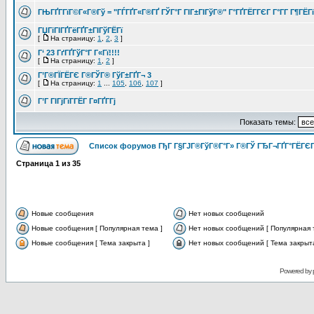
ГЊГҐГ­ГїГ©Г«Г®Гў = "ГЃГҐГ«Г®ГҐ ГЎГ°Г ГІГ±ГІГўГ®" Г°ГҐГЁГ­ГЄГ Г°Г­Г Г¶ГЁГ
ГЏГіГІГҐГёГҐГ±ГІГўГЁГї
[
На страницу:
1
,
2
,
3
]
Г‘ 23 ГґГҐГўГ°Г Г«Гї!!!!
[
На страницу:
1
,
2
]
Г’Г®ГЇГЁГЄ Г®ГЎГ® ГўГ±ГҐГ¬ 3
[
На страницу:
1
...
105
,
106
,
107
]
Г’Г ГІГјГїГ­ГЁГ­ Г¤ГҐГ­Гј
Показать темы:
Список форумов ГђГ Г§ГЈГ®ГўГ®Г°Г» Г®ГЎ ГЂГ¬ГҐГ°ГЁГЄГ
Страница
1
из
35
Новые сообщения
Нет новых сообщений
Новые сообщения [ Популярная тема ]
Нет новых сообщений [ Популярная 
Новые сообщения [ Тема закрыта ]
Нет новых сообщений [ Тема закрыта
Powered by