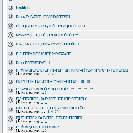
Hashish,
Doxx, Г± Г„Г­ГҐГ¬ Г°Г®Г¦Г¤ГҐГ­ГЁГї !!!
ГќГ«ГјГўГЁГ°Г , Г± Г„Г­ГҐГ¬ Г°Г®Г¦Г¤ГҐГ­ГЁГї !
MaxNero, Г± Г„Г­ГҐГ¬ Г°Г®Г¦Г¤ГҐГ­ГЁГї !!!
Oleg_Msk, Г± Г„Г­ГҐГ¬ Г°Г®Г¦Г¤ГҐГ­ГЁГї !!
Г‘ Г¤Г­ГҐГ¬ ГЇГ°Г®ГЈГ°Г Г¬Г¬ГЁГ±ГІГ !
Doxx Г¦ГҐГ­ГЁГІГ±Гї !!!
Г‚ ГђГ®Г±Г±ГЁГЁ Г±Г«ГіГ·ГЁГ«Г±Гї Г§Г®Г¬ГЎГЁ-Г ГЇГ®ГЄГ Г«ГЁГЇГ±ГЁГ±
[
На страницу:
1
,
2
,
3
,
4
]
ГЂГ°ГІГҐГ¬, Г± Г„Г­ГҐГ¬ Г°Г®Г¦Г¤ГҐГ­ГЁГї !!!!!!!!!!
Г“ SlavГ» Г°Г®Г¤ГЁГ«Г±Гї Г‘Г›ГЌ !!!!!!!!!!!!!!!!!!!!!!
[
На страницу:
1
,
2
]
ГќГ«ГјГўГЁГ°Г , Г± Г¤Г­ГҐГ¬ Г°Г®Г¦Г¤ГҐГ­ГЁГї! :)
[
На страницу:
1
,
2
]
ГЊГ ГЄГ±ГЁГ¬ - Г± Г„Г­ГҐГ¬ Г°Г®Г¦Г¤ГҐГ­ГЁГї!
[
На страницу:
1
...
3
,
4
,
5
]
ГЂГ­Г¤Г°ГҐГ©, Г± Г„Г­ГҐГ¬ Г°Г®Г¦Г¤ГҐГ­ГЁГї!
[
На страницу:
1
,
2
]
Г‘ ГЌГ®ГўГ»Г¬ ГЈГ®Г¤Г®Г¬!!
[
На страницу:
1
,
2
]