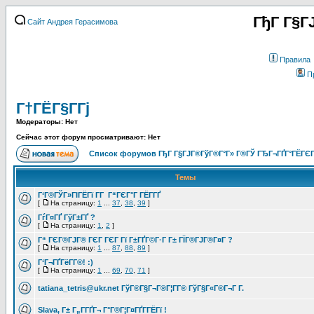
ГђГ Г§Г
Сайт Андрея Герасимова
Правила
П
Г†ГЁГ§Г­Гј
Модераторы: Нет
Сейчас этот форум просматривают: Нет
Список форумов ГђГ Г§ГЈГ®ГўГ®Г°Г» Г®ГЎ ГЂГ¬ГҐГ°ГЁГЄГ
Темы
Г‘Г®ГЎГ»ГІГЁГї Г­Г Г“ГЄГ°Г ГЁГ­ГҐ
[
На страницу:
1
...
37
,
38
,
39
]
ГѓГ¤ГҐ ГўГ±ГҐ ?
[
На страницу:
1
,
2
]
Г“ ГЄГ®ГЈГ® ГЄГ ГЄГ Гї Г±ГҐГ©Г·Г Г± ГЇГ®ГЈГ®Г¤Г ?
[
На страницу:
1
...
87
,
88
,
89
]
Г‘Г¬ГҐГёГ­Г®! :)
[
На страницу:
1
...
69
,
70
,
71
]
tatiana_tetris@ukr.net ГўГ®Г§Г¬Г®Г¦Г­Г® ГўГ§Г«Г®Г¬Г Г­.
Slava, Г± Г„Г­ГҐГ¬ Г°Г®Г¦Г¤ГҐГ­ГЁГї !