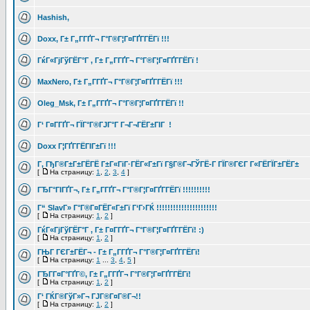
Hashish,
Doxx, Г± Г„Г­ГҐГ¬ Г°Г®Г¦Г¤ГҐГ­ГЁГї !!!
ГќГ«ГјГўГЁГ°Г , Г± Г„Г­ГҐГ¬ Г°Г®Г¦Г¤ГҐГ­ГЁГї !
MaxNero, Г± Г„Г­ГҐГ¬ Г°Г®Г¦Г¤ГҐГ­ГЁГї !!!
Oleg_Msk, Г± Г„Г­ГҐГ¬ Г°Г®Г¦Г¤ГҐГ­ГЁГї !!
Г‘ Г¤Г­ГҐГ¬ ГЇГ°Г®ГЈГ°Г Г¬Г¬ГЁГ±ГІГ !
Doxx Г¦ГҐГ­ГЁГІГ±Гї !!!
Г‚ ГђГ®Г±Г±ГЁГЁ Г±Г«ГіГ·ГЁГ«Г±Гї Г§Г®Г¬ГЎГЁ-Г ГЇГ®ГЄГ Г«ГЁГЇГ±ГЁГ±
[
На страницу:
1
,
2
,
3
,
4
]
ГЂГ°ГІГҐГ¬, Г± Г„Г­ГҐГ¬ Г°Г®Г¦Г¤ГҐГ­ГЁГї !!!!!!!!!!
Г“ SlavГ» Г°Г®Г¤ГЁГ«Г±Гї Г‘Г›ГЌ !!!!!!!!!!!!!!!!!!!!!!
[
На страницу:
1
,
2
]
ГќГ«ГјГўГЁГ°Г , Г± Г¤Г­ГҐГ¬ Г°Г®Г¦Г¤ГҐГ­ГЁГї! :)
[
На страницу:
1
,
2
]
ГЊГ ГЄГ±ГЁГ¬ - Г± Г„Г­ГҐГ¬ Г°Г®Г¦Г¤ГҐГ­ГЁГї!
[
На страницу:
1
...
3
,
4
,
5
]
ГЂГ­Г¤Г°ГҐГ©, Г± Г„Г­ГҐГ¬ Г°Г®Г¦Г¤ГҐГ­ГЁГї!
[
На страницу:
1
,
2
]
Г‘ ГЌГ®ГўГ»Г¬ ГЈГ®Г¤Г®Г¬!!
[
На страницу:
1
,
2
]