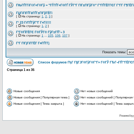
ГЊГҐГ­ГїГ©Г«Г®Гў = "ГЃГҐГ«Г®ГҐ ГЎГ°Г ГІГ±ГІГўГ®" Г°ГҐГЁГ­ГЄГ Г°Г­Г Г¶ГЁГ
ГЏГіГІГҐГёГҐГ±ГІГўГЁГї
[
На страницу:
1
,
2
,
3
]
Г‘ 23 ГґГҐГўГ°Г Г«Гї!!!!
[
На страницу:
1
,
2
]
Г’Г®ГЇГЁГЄ Г®ГЎГ® ГўГ±ГҐГ¬ 3
[
На страницу:
1
...
105
,
106
,
107
]
Г’Г ГІГјГїГ­ГЁГ­ Г¤ГҐГ­Гј
Показать темы:
Список форумов ГђГ Г§ГЈГ®ГўГ®Г°Г» Г®ГЎ ГЂГ¬ГҐГ°ГЁГЄГ
Страница
1
из
35
Новые сообщения
Нет новых сообщений
Новые сообщения [ Популярная тема ]
Нет новых сообщений [ Популярная 
Новые сообщения [ Тема закрыта ]
Нет новых сообщений [ Тема закрыта
Powered by