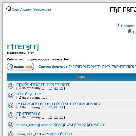
ГђГ Г§Г
Сайт Андрея Герасимова
Правила
П
Г†ГЁГ§Г­Гј
Модераторы: Нет
Сейчас этот форум просматривают: Нет
Список форумов ГђГ Г§ГЈГ®ГўГ®Г°Г» Г®ГЎ ГЂГ¬ГҐГ°ГЁГЄГ
Темы
Г‘Г®ГЎГ»ГІГЁГї Г­Г Г“ГЄГ°Г ГЁГ­ГҐ
[
На страницу:
1
...
37
,
38
,
39
]
ГѓГ¤ГҐ ГўГ±ГҐ ?
[
На страницу:
1
,
2
]
Г“ ГЄГ®ГЈГ® ГЄГ ГЄГ Гї Г±ГҐГ©Г·Г Г± ГЇГ®ГЈГ®Г¤Г ?
[
На страницу:
1
...
87
,
88
,
89
]
Г‘Г¬ГҐГёГ­Г®! :)
[
На страницу:
1
...
69
,
70
,
71
]
tatiana_tetris@ukr.net ГўГ®Г§Г¬Г®Г¦Г­Г® ГўГ§Г«Г®Г¬Г Г­.
Slava, Г± Г„Г­ГҐГ¬ Г°Г®Г¦Г¤ГҐГ­ГЁГї !