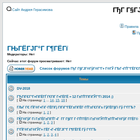
ГђГ Г§Г
Сайт Андрея Герасимова
Правила
П
ГЊГЁГЈГ°Г Г¶ГЁГї
Модераторы: Нет
Сейчас этот форум просматривают: Нет
Список форумов ГђГ Г§ГЈГ®ГўГ®Г°Г» Г®ГЎ ГЂГ¬ГҐГ°ГЁГЄГ
Темы
DV-2018
ГЋГІГЄГ°Г»ГІГЁГҐ Г€ГІГ Г«ГЁГЁ = 12 Г±ГҐГ­ГІГїГЎГ°Гї 2014 ;)
[
На страницу:
1
...
14
,
15
,
16
]
ГЉГ ГЄ ГЇГ®Г«ГіГ·ГЁГІГј ГІГіГ°ГЁГ±ГІГЁГ·ГҐГ±ГЄГіГѕ ГўГЁГ§Гі Гў Г‘ГГЂ?
[
На страницу:
1
,
2
]
ГЌГ®ГўГ Гї Г±ГЁГ±ГІГҐГ¬Г Г­Г Г§Г­Г Г·ГҐГ­ГЁГї Г±Г®ГЎГҐГ±ГҐГ¤Г®ГўГ Г­ГЁГ©
[
На страницу:
1
,
2
,
3
]
Г‘ГЇГ®Г±Г®ГЎГ» ГЁГ¬Г¬ГЁГЈГ°Г Г¶ГЁГЁ Гў Г‘ГГЂ
[
На страницу:
1
,
2
,
3
,
4
]