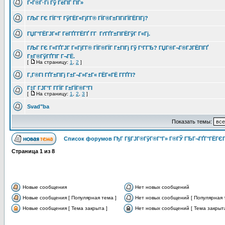
Г•Г®Г·Гі Гў ГёГІГ ГІГ»
ГЉГ ГЄ ГЇГ°Г ГўГЁГ«ГјГ­Г® ГЇГ®Г±ГІГіГЇГЁГІГј?
ГЏГ°ГЁГЈГ«Г ГёГҐГ­ГЁГҐ Г­Г ГґГҐГ±ГІГЁГўГ Г«Гј.
ГЉГ ГЄ Г«ГҐГЈГ Г«ГјГ­Г® ГЇГ®ГЇГ Г±ГІГј Гў Г‘ГГЂ? ГЏГ®Г¬Г®ГЈГЁГІГҐ
Г±Г®ГўГҐГІГ Г¬ГЁ.
[
На страницу:
1
,
2
]
Г‚Г®ГІ ГҐГ±ГІГј Г±Г¬Г»Г±Г« ГЁГ«ГЁ Г­ГҐГІ?
Г‡Г ГЈГ°Г Г­ГЇГ Г±ГЇГ®Г°ГІ
[
На страницу:
1
,
2
,
3
]
Svad"ba
Показать темы:
Список форумов ГђГ Г§ГЈГ®ГўГ®Г°Г» Г®ГЎ ГЂГ¬ГҐГ°ГЁГЄГ
Страница
1
из
8
Новые сообщения
Нет новых сообщений
Новые сообщения [ Популярная тема ]
Нет новых сообщений [ Популярная 
Новые сообщения [ Тема закрыта ]
Нет новых сообщений [ Тема закрыта