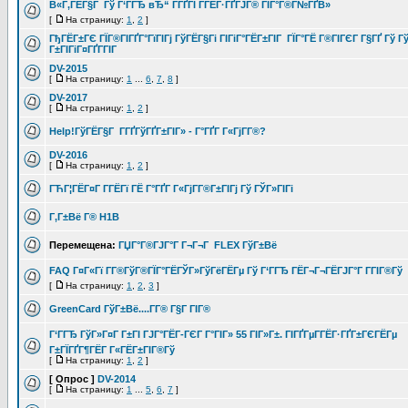
В«Г‚ГЁГ§Г Гў Г‘ГГЂ вЂ“ Г­ГҐГІ Г­ГЁГ·ГҐГЈГ® ГЇГ°Г®Г№ГҐВ»
[
На страницу:
1
,
2
]
ГђГЁГ±ГЄ ГЇГ®ГІГҐГ°ГїГІГј ГўГЁГ§Гі ГІГіГ°ГЁГ±ГІГ ГЇГ°ГЁ Г®ГІГЄГ Г§ГҐ Гў Г
Г±ГІГіГ¤ГҐГ­ГІГ
DV-2015
[
На страницу:
1
...
6
,
7
,
8
]
DV-2017
[
На страницу:
1
,
2
]
Help!ГўГЁГ§Г Г­ГҐГўГҐГ±ГІГ» - Г°ГҐГ Г«ГјГ­Г®?
DV-2016
[
На страницу:
1
,
2
]
ГЋГ¦ГЁГ¤Г Г­ГЁГї ГЁ Г°ГҐГ Г«ГјГ­Г®Г±ГІГј Гў ГЎГ»ГІГі
Г‚Г±Вё Г® H1B
Перемещена:
ГЏГ°Г®ГЈГ°Г Г¬Г¬Г FLEX ГўГ±Вё
FAQ Г¤Г«Гї Г­Г®ГўГ®ГЇГ°ГЁГЎГ»ГўГёГЁГµ Гў Г‘ГГЂ ГЁГ¬Г¬ГЁГЈГ°Г Г­ГІГ®Гў
[
На страницу:
1
,
2
,
3
]
GreenCard ГўГ±Вё....Г­Г® Г§Г ГІГ®
Г‘ГГЂ ГўГ»Г¤Г Г±ГІ ГЈГ°ГЁГ­-ГЄГ Г°ГІГ» 55 ГІГ»Г±. ГІГҐГµГ­ГЁГ·ГҐГ±ГЄГЁГµ
Г±ГЇГҐГ¶ГЁГ Г«ГЁГ±ГІГ®Гў
[
На страницу:
1
,
2
]
[ Опрос ]
DV-2014
[
На страницу:
1
...
5
,
6
,
7
]