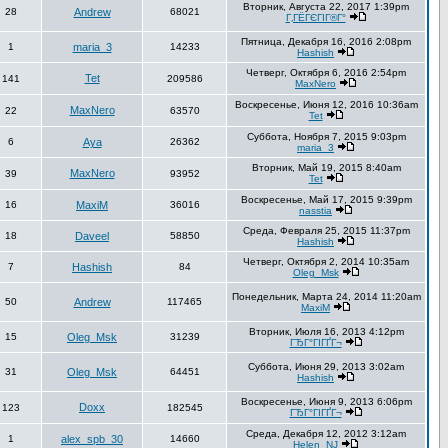
Вторник, Августа 22, 2017 1:39pm
28
Andrew
68021
Г‚ГЁГЄГІГ®Г°
Пятница, Декабря 16, 2016 2:08pm
1
maria_3
14233
Hashish
Четверг, Октября 6, 2016 2:54pm
Tet
141
209586
MaxNero
Воскресенье, Июня 12, 2016 10:36am
MaxNero
22
63570
Tet
Суббота, Ноября 7, 2015 9:03pm
6
Aya
26362
maria_3
Вторник, Май 19, 2015 8:40am
MaxNero
39
93952
Tet
Воскресенье, Май 17, 2015 9:39pm
16
MaxiM
36016
nasstia
Среда, Февраля 25, 2015 11:37pm
18
Daveel
58850
Hashish
Четверг, Октября 2, 2014 10:35am
7
Hashish
84
Oleg_Msk
Понедельник, Марта 24, 2014 11:20am
50
Andrew
117465
MaxiM
Вторник, Июля 16, 2013 4:12pm
15
Oleg_Msk
31239
ГЂГ°ГІГҐГ¬
Суббота, Июня 29, 2013 3:02am
31
Oleg_Msk
64451
Hashish
Воскресенье, Июня 9, 2013 6:06pm
Doxx
123
182545
ГЂГ°ГІГҐГ¬
Среда, Декабря 12, 2012 3:12am
1
alex_spb_30
14660
Helen_NJ