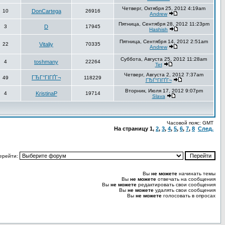
Четверг, Октября 25, 2012 4:19am
10
DonCartega
26916
Andrew
Пятница, Сентября 28, 2012 11:23pm
3
D
17945
Hashish
Пятница, Сентября 14, 2012 2:51am
22
Vitaliy
70335
Andrew
Суббота, Августа 25, 2012 11:28am
4
toshmany
22264
Tet
Четверг, Августа 2, 2012 7:37am
ГЂГ°ГІГҐГ¬
49
118229
ГЂГ°ГІГҐГ¬
Вторник, Июля 17, 2012 9:07pm
4
KristinaP
19714
Slava
Часовой пояс: GMT
На страницу
1
,
2
,
3
,
4
,
5
,
6
,
7
,
8
След.
ерейти:
Вы
не можете
начинать темы
Вы
не можете
отвечать на сообщения
Вы
не можете
редактировать свои сообщения
Вы
не можете
удалять свои сообщения
Вы
не можете
голосовать в опросах