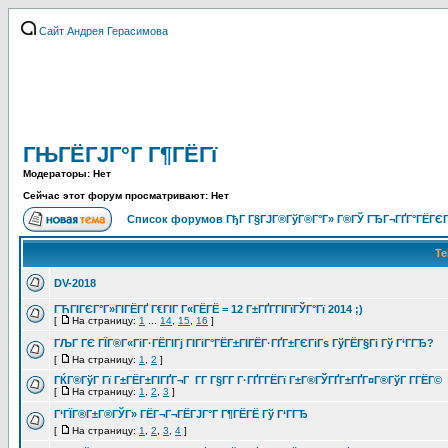
Сайт Андрея Герасимова
ГЊГЁГЈГ°Г Г¶ГЁГї
Модераторы: Нет
Сейчас этот форум просматривают: Нет
Список форумов ГђГ Г§ГЈГ®ГўГ®Г°Г» Г®ГЎ ГЂГ¬ГҐГ°ГЁГЄГ
Т
DV-2018
ГЋГІГЄГ°Г»ГІГЁГҐ Г€ГІГ Г«ГЁГЁ = 12 Г±ГҐГ­ГІГїГЎГ°Гї 2014 ;)
[
На страницу:
1
...
14
,
15
,
16
]
ГЉГ ГЄ ГЇГ®Г«ГіГ·ГЁГІГј ГІГіГ°ГЁГ±ГІГЁГ·ГҐГ±ГЄГіГѕ ГўГЁГ§Гі Гў Г‘ГГЂ?
[
На страницу:
1
,
2
]
ГЌГ®ГўГ Гї Г±ГЁГ±ГІГҐГ¬Г Г­Г Г§Г­Г Г·ГҐГ­ГЁГї Г±Г®ГЎГҐГ±ГҐГ¤Г®ГўГ Г­ГЁГ©
[
На страницу:
1
,
2
,
3
]
Г‘ГЇГ®Г±Г®ГЎГ» ГЁГ¬Г¬ГЁГЈГ°Г Г¶ГЁГЁ Гў Г‘ГГЂ
[
На страницу:
1
,
2
,
3
,
4
]