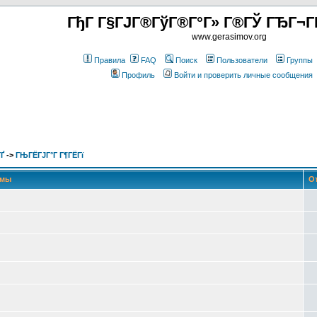
ГђГ Г§ГЈГ®ГўГ®Г°Г» Г®ГЎ ГЂГ¬Г
www.gerasimov.org
Правила
FAQ
Поиск
Пользователи
Группы
Профиль
Войти и проверить личные сообщения
Ґ
->
ГЊГЁГЈГ°Г Г¶ГЁГї
емы
От