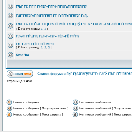
ГЉГ ГЄ ГЇГ°Г ГўГЁГ«ГјГ­Г® ГЇГ®Г±ГІГіГЇГЁГІГј?
ГЏГ°ГЁГЈГ«Г ГёГҐГ­ГЁГҐ Г­Г ГґГҐГ±ГІГЁГўГ Г«Гј.
ГЉГ ГЄ Г«ГҐГЈГ Г«ГјГ­Г® ГЇГ®ГЇГ Г±ГІГј Гў Г‘ГГЂ? ГЏГ®Г¬Г®ГЈГЁГІГҐ Г±Г®Г
[
На страницу:
1
,
2
]
Г‚Г®ГІ ГҐГ±ГІГј Г±Г¬Г»Г±Г« ГЁГ«ГЁ Г­ГҐГІ?
Г‡Г ГЈГ°Г Г­ГЇГ Г±ГЇГ®Г°ГІ
[
На страницу:
1
,
2
,
3
]
Svad"ba
Список форумов ГђГ Г§ГЈГ®ГўГ®Г°Г» Г®ГЎ ГЂГ¬ГҐГ°ГЁГЄГ
Страница
1
из
8
Новые сообщения
Нет новых сообщений
Новые сообщения [ Популярная тема ]
Нет новых сообщений [ Популярная 
Новые сообщения [ Тема закрыта ]
Нет новых сообщений [ Тема закрыта