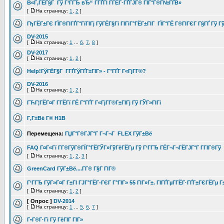
В«Г‚ГЁГ§Г Гў Г‘ГГЂ вЂ“ Г­ГҐГІ Г­ГЁГ·ГҐГЈГ® ГЇГ°Г®Г№ГҐВ»
[
На страницу:
1
,
2
]
ГђГЁГ±ГЄ ГЇГ®ГІГҐГ°ГїГІГј ГўГЁГ§Гі ГІГіГ°ГЁГ±ГІГ ГЇГ°ГЁ Г®ГІГЄГ Г§ГҐ Гў Гў
DV-2015
[
На страницу:
1
...
6
,
7
,
8
]
DV-2017
[
На страницу:
1
,
2
]
Help!ГўГЁГ§Г Г­ГҐГўГҐГ±ГІГ» - Г°ГҐГ Г«ГјГ­Г®?
DV-2016
[
На страницу:
1
,
2
]
ГЋГ¦ГЁГ¤Г Г­ГЁГї ГЁ Г°ГҐГ Г«ГјГ­Г®Г±ГІГј Гў ГЎГ»ГІГі
Г‚Г±Вё Г® H1B
Перемещена:
ГЏГ°Г®ГЈГ°Г Г¬Г¬Г FLEX ГўГ±Вё
FAQ Г¤Г«Гї Г­Г®ГўГ®ГЇГ°ГЁГЎГ»ГўГёГЁГµ Гў Г‘ГГЂ ГЁГ¬Г¬ГЁГЈГ°Г Г­ГІГ®Гў
[
На страницу:
1
,
2
,
3
]
GreenCard ГўГ±Вё....Г­Г® Г§Г ГІГ®
Г‘ГГЂ ГўГ»Г¤Г Г±ГІ ГЈГ°ГЁГ­-ГЄГ Г°ГІГ» 55 ГІГ»Г±. ГІГҐГµГ­ГЁГ·ГҐГ±ГЄГЁГµ
[
На страницу:
1
,
2
]
[ Опрос ]
DV-2014
[
На страницу:
1
...
5
,
6
,
7
]
Г•Г®Г·Гі Гў ГёГІГ ГІГ»