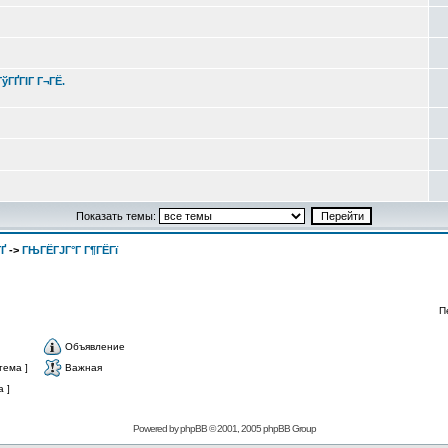
ўГҐГІГ Г¬ГЁ.
Показать темы:
Ґ
->
ГЊГЁГЈГ°Г Г¶ГЁГї
П
Объявление
тема ]
Важная
 ]
Powered by
phpBB
© 2001, 2005 phpBB Group