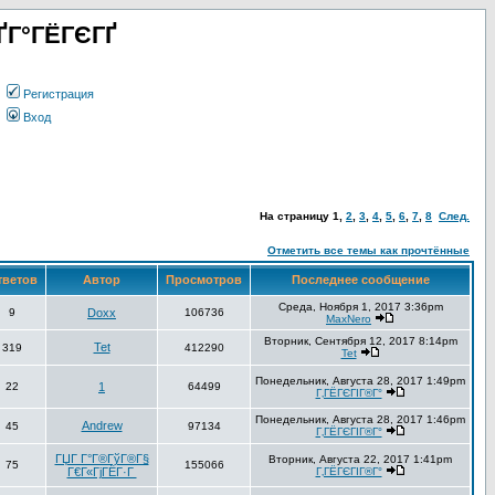
ҐГ°ГЁГЄГҐ
Регистрация
Вход
На страницу
1
,
2
,
3
,
4
,
5
,
6
,
7
,
8
След.
Отметить все темы как прочтённые
ветов
Автор
Просмотров
Последнее сообщение
Среда, Ноября 1, 2017 3:36pm
9
Doxx
106736
MaxNero
Вторник, Сентября 12, 2017 8:14pm
Tet
319
412290
Tet
Понедельник, Августа 28, 2017 1:49pm
22
1
64499
Г‚ГЁГЄГІГ®Г°
Понедельник, Августа 28, 2017 1:46pm
Andrew
45
97134
Г‚ГЁГЄГІГ®Г°
ГЏГ Г°Г®ГўГ®Г§
Вторник, Августа 22, 2017 1:41pm
75
155066
Г€Г«ГјГЁГ·Г
Г‚ГЁГЄГІГ®Г°