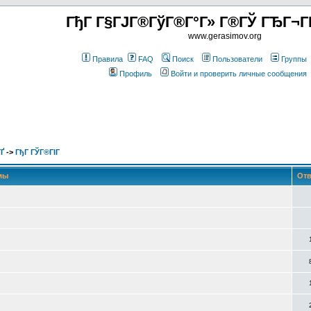
ГђГ Г§ГЈГ®ГўГ®Г°Г» Г®ГЎ ГЂГ¬Г
www.gerasimov.org
Правила
FAQ
Поиск
Пользователи
Группы
Профиль
Войти и проверить личные сообщения
Ґ
->
ГђГ ГЎГ®ГІГ
мы
Отв