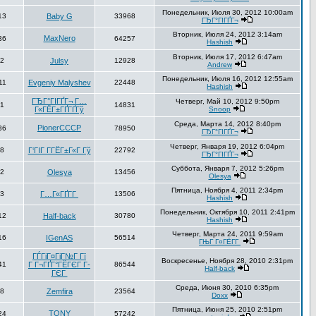
Понедельник, Июля 30, 2012 10:00am
13
Baby G
33968
ГЂГ°ГІГҐГ¬
Вторник, Июля 24, 2012 3:14am
MaxNero
36
64257
Hashish
Вторник, Июля 17, 2012 6:47am
2
Julsy
12928
Andrew
Понедельник, Июля 16, 2012 12:55am
11
Evgeniy Malyshev
22448
Hashish
ГЂГ°ГІГҐГ¬ Г…
Четверг, Май 10, 2012 9:50pm
1
14831
Г«ГЁГ±ГҐГҐГў
Snoop
Среда, Марта 14, 2012 8:40pm
PionerCCCP
36
78950
ГЂГ°ГІГҐГ¬
Четверг, Января 19, 2012 6:04pm
8
Г‘ГІГ Г­ГЁГ±Г«Г Гў
22792
ГЂГ°ГІГҐГ¬
Суббота, Января 7, 2012 5:26pm
2
Olesya
13456
Olesya
Пятница, Ноября 4, 2011 2:34pm
3
Г…Г«ГҐГ­Г
13506
Hashish
Понедельник, Октября 10, 2011 2:41pm
12
Half-back
30780
Hashish
Четверг, Марта 24, 2011 9:59am
16
IGenAS
56514
ГЊГ Г¤ГЁГ­Г
ГЃГіГ¤ГіГ№Г Гї
Воскресенье, Ноября 28, 2010 2:31pm
41
Г Г¬ГҐГ°ГЁГЄГ Г­
86544
Half-back
ГЄГ
Среда, Июня 30, 2010 6:35pm
8
Zemfira
23564
Doxx
Пятница, Июня 25, 2010 2:51pm
TONY
24
57242