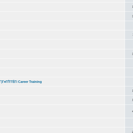
Г¤ГҐГ­ГЁГї Career Training