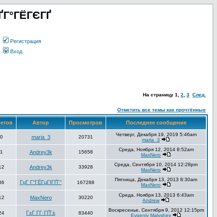
ҐГ°ГЁГЄГҐ
Регистрация
Вход
На страницу
1
,
2
,
3
След.
Отметить все темы как прочтённые
етов
Автор
Просмотров
Последнее сообщение
Четверг, Декабря 19, 2019 5:46am
0
maria_3
20731
maria_3
Среда, Ноября 12, 2014 8:52am
1
Andrey3k
15658
MaxNero
Среда, Сентября 10, 2014 12:28pm
12
Andrey3k
33928
MaxNero
Пятница, Декабря 13, 2013 8:30am
ГџГ­ Г”ГЁГµГІГҐГ°
86
167288
MaxNero
Среда, Ноября 13, 2013 6:43am
12
MaxNero
30220
Andrew
Воскресенье, Сентября 9, 2012 12:15pm
Г±Г Г­Г·ГҐГ±
24
83440
Evgeniy Malyshev