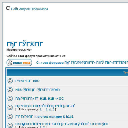
Сайт Андрея Герасимова
ГђГ ГЎГ®ГІГ
Модераторы: Нет
Сейчас этот форум просматривают: Нет
Список форумов ГђГ Г§ГЈГ®ГўГ®Г°Г» Г®ГЎ ГЂГ¬ГҐГ°ГЁГЄГ
Те
Г”Г®Г°Г¬Г 1099
H1B ГўГЁГ§Г ГўГ®ГЇГ°Г®Г±Г»
ГЉГўГ®ГІГ» Г­Г H1B, H1B -> GC
ГЏГ°Г®ГёГі Г®Г¶ГҐГ­ГЁГІГј Г°ГҐГ§ГѕГ¬ГҐ
[
На страницу:
1
...
3
,
4
,
5
]
Г°Г ГЎГ®ГІГ it project manager & h1b1
Г® ГђГ®Г±ГЇГҐГ°Г±Г®Г­Г Г«ГҐ Г§Г Г¬Г®Г«ГўГЁГІГҐ Г±Г«Г®ГўГ®
[
На страницу:
1
,
2
]