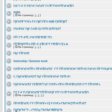
Г±Г Г¬Г Гї ГЄГ«Г Г±Г±Г­Г Гї ГЇГ°Г®ГґГҐГ±Г±ГЁГї
H1B1
[
На страницу:
1
,
2
]
ГўГ®ГЇГ°Г®Г± Г® Г§ГЇ ГЇГ® H2B ГўГЁГ§ГҐ
ГЋГІГЄГ Г§Г Г«ГЁ Гў ГГҐГ­ГЈГҐГ­ГЄГҐ
ГЃГ Г°Г¬ГҐГ­, Г®ГґГЁГ¶ГЁГ Г­ГІ.
ГЃГЁГ§Г­ГҐГ±-ГЁГ¬Г¬ГЁГЈГ°Г Г¶ГЁГї Гў LA
[
На страницу:
1
,
2
]
ГђГ ГЎГ®ГІГ
Internship / Summer work
Г±ГЇГ®Г±Г®ГЎГ» ГЇГ®ГЁГ±ГЄГ Г°Г ГЎГ®ГІГ®Г¤Г ГІГҐГ«Гї Г¤Г«Гї ГЇГ°Г®ГµГ®Г¦
Г‚ ГЏГ®ГЁГ±ГЄГҐ ГђГ ГЎГ®ГІГ®Г¤Г ГІГҐГ«Гї
ГЏГ®Г¤Г±ГЄГ Г¦ГЁГІГҐ Г±Г Г©ГІГ» ГЇГ® ГЇГ®ГЁГ±ГЄГі Г°Г ГЎГ®ГІГ».
Г‘Г Г¬Г Гї ГўГ®Г±ГІГ°ГҐГЎГ®ГўГ Г­Г­Г Гї ГЇГ°Г®ГґГҐГ±Г±ГЁГї
[
На страницу:
1
,
2
,
3
]
ГЇГ®ГЁГ±ГЄ Г°Г ГЎГ®ГІГ» Гў Г‹Г®Г±-ГЂГ­Г¤Г¦ГҐГ«ГҐГ±ГҐ
ГЏГђГЋГ”Г…Г‘Г€Гџ ГЂГЉГ’ВЁГђГЂ