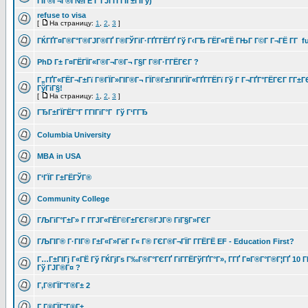
ГЇГ®Г¬Г®Г№ГЁ Г ГЈГҐГ­ГІГ±ГІГў)
refuse to visa
[
На страницу:
1
,
2
,
3
]
ГЌГҐГ¤Г®Г°Г®ГЈГ®ГҐ Г®ГЎГіГ·ГҐГ­ГЁГҐ Гў Г‹ГЂ ГЁГ«ГЁ ГЊГ Г©Г Г¬ГЁ Г­Г fu
PhD Г± Г¤ГЁГЇГ«Г®Г¬Г®Г¬ Г§Г Г®Г·Г­ГЁГЄГ ?
Г„ГҐГ«ГЁГ¬Г±Гї Г®ГЇГ»ГІГ®Г¬ ГЇГ®Г±ГІГіГЇГ«ГҐГ­ГЁГї Гў Г Г¬ГҐГ°ГЁГЄГ Г­Г±
ГўГіГ§!
[
На страницу:
1
,
2
,
3
]
ГЂГ±ГЇГЁГ°Г Г­ГІГіГ°Г Гў Г‘ГГЂ
Columbia University
MBA in USA
Г‘ГЇГ Г±ГЁГЎГ®
Community College
ГЉГіГ°Г±Г» Г Г­ГЈГ«ГЁГ©Г±ГЄГ®ГЈГ® ГїГ§Г»ГЄГ
ГЉГІГ® Г·ГІГ® Г±Г«Г»ГёГ Г« Г® ГЄГ®Г¬ГЇГ Г­ГЁГЁ EF - Education First?
Г…Г±ГІГј Г«ГЁ Гў ГЌГјГѕ Г‰Г®Г°ГЄГҐ ГіГ­ГЁГўГҐГ°Г», Г­ГҐ Г¤Г®Г°Г®Г¦ГҐ 10 ГІ
Гў ГЈГ®Г¤ ?
Г‚Г®ГЇГ°Г®Г± 2
Г‚Г®ГЇГ°Г®Г±