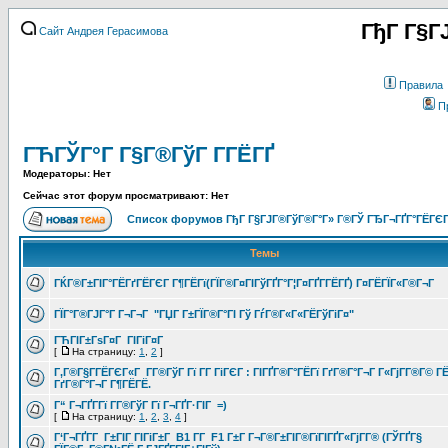
ГђГ Г§Г
Сайт Андрея Герасимова
Правила
П
ГЋГЎГ°Г Г§Г®ГўГ Г­ГЁГҐ
Модераторы: Нет
Сейчас этот форум просматривают: Нет
Список форумов ГђГ Г§ГЈГ®ГўГ®Г°Г» Г®ГЎ ГЂГ¬ГҐГ°ГЁГЄГ
Темы
ГЌГ®Г±ГІГ°ГЁГґГЁГЄГ Г¶ГЁГї(ГЇГ®Г¤ГІГўГҐГ°Г¦Г¤ГҐГ­ГЁГҐ) Г¤ГЁГЇГ«Г®Г¬Г
ГЇГ°Г®ГЈГ°Г Г¬Г¬Г "ГЏГ Г±ГЇГ®Г°ГІ Гў ГѓГ®Г«Г«ГЁГўГіГ¤"
ГЋГІГ±ГѕГ¤Г ГІГіГ¤Г
[
На страницу:
1
,
2
]
Г‚Г®Г§Г­ГЁГЄГ«Г Г­Г®ГўГ Гї Г­Г ГіГЄГ : ГІГҐГ®Г°ГЁГї ГґГ®Г°Г¬Г Г«ГјГ­Г®Г© Г
ГґГ®Г°Г¬Г Г¶ГЁГЁ.
Г“ Г¬ГҐГ­Гї Г­Г®ГўГ Гї Г¬ГҐГ·ГІГ =)
[
На страницу:
1
,
2
,
3
,
4
]
Г‘Г¬ГҐГ­Г Г±ГІГ ГІГіГ±Г B1 Г­Г F1 Г±Г Г¬Г®Г±ГІГ®ГїГІГҐГ«ГјГ­Г® (ГЎГҐГ§