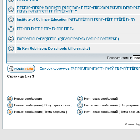
Г‘ГЄГ®Г«ГјГЄГ® Г±ГІГ®ГїГІ ГЄГіГ°Г±Г» Г Г­ГЈГ«ГЁГ©Г±ГЄГ®ГЈГ® ГїГ§Г»ГЄГ
ГЌГјГѕ Г©Г®Г°ГЄГҐ Г­Г ГЇГ°ГЁГ¬ГҐГ° ?
Institute of Culinary Education Г€Г­Г±ГІГЁГІГіГІ ГЄГіГ«ГЁГ­Г Г°ГЁГЁ Гў NY
ГЃГ»ГІГј ГўГ°Г Г·ГҐГ¬ Гў ГГІГ ГІГ Гµ
ГЏГ°Г®ГёГі Г±Г®ГўГҐГІГ (ГўГ®ГЇГ°Г®Г±Г» Г®ГІ Г·Г Г©Г­ГЁГЄГ )
Sir Ken Robinson: Do schools kill creativity?
Показать темы:
Список форумов ГђГ Г§ГЈГ®ГўГ®Г°Г» Г®ГЎ ГЂГ¬ГҐГ°ГЁГЄГ
Страница
1
из
3
Новые сообщения
Нет новых сообщений
Новые сообщения [ Популярная тема ]
Нет новых сообщений [ Популярная 
Новые сообщения [ Тема закрыта ]
Нет новых сообщений [ Тема закрыта
Powered by