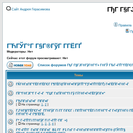
ГђГ Г§Г
Сайт Андрея Герасимова
Правила
П
ГЋГЎГ°Г Г§Г®ГўГ Г­ГЁГҐ
Модераторы: Нет
Сейчас этот форум просматривают: Нет
Список форумов ГђГ Г§ГЈГ®ГўГ®Г°Г» Г®ГЎ ГЂГ¬ГҐГ°ГЁГЄГ
Темы
ГЌГ®Г±ГІГ°ГЁГґГЁГЄГ Г¶ГЁГї(ГЇГ®Г¤ГІГўГҐГ°Г¦Г¤ГҐГ­ГЁГҐ) Г¤ГЁГЇГ«Г®Г¬Г
ГЇГ°Г®ГЈГ°Г Г¬Г¬Г "ГЏГ Г±ГЇГ®Г°ГІ Гў ГѓГ®Г«Г«ГЁГўГіГ¤"
ГЋГІГ±ГѕГ¤Г ГІГіГ¤Г
[
На страницу:
1
,
2
]
Г‚Г®Г§Г­ГЁГЄГ«Г Г­Г®ГўГ Гї Г­Г ГіГЄГ : ГІГҐГ®Г°ГЁГї ГґГ®Г°Г¬Г Г«ГјГ­Г®Г© Г
ГґГ®Г°Г¬Г Г¶ГЁГЁ.
Г“ Г¬ГҐГ­Гї Г­Г®ГўГ Гї Г¬ГҐГ·ГІГ =)
[
На страницу:
1
,
2
,
3
,
4
]
Г‘Г¬ГҐГ­Г Г±ГІГ ГІГіГ±Г B1 Г­Г F1 Г±Г Г¬Г®Г±ГІГ®ГїГІГҐГ«ГјГ­Г® (ГЎГҐГ§