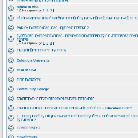
ГЇГ®Г¬Г®Г№ГЁ Г ГЈГҐГ­ГІГ±ГІГў)
refuse to visa
[
На страницу:
1
,
2
,
3
]
ГЌГҐГ¤Г®Г°Г®ГЈГ®ГҐ Г®ГЎГіГ·ГҐГ­ГЁГҐ Гў Г‹ГЂ ГЁГ«ГЁ ГЊГ Г©Г Г¬ГЁ Г­Г fu
PhD Г± Г¤ГЁГЇГ«Г®Г¬Г®Г¬ Г§Г Г®Г·Г­ГЁГЄГ ?
Г„ГҐГ«ГЁГ¬Г±Гї Г®ГЇГ»ГІГ®Г¬ ГЇГ®Г±ГІГіГЇГ«ГҐГ­ГЁГї Гў Г Г¬ГҐГ°ГЁГЄГ Г­Г±
ГўГіГ§!
[
На страницу:
1
,
2
,
3
]
ГЂГ±ГЇГЁГ°Г Г­ГІГіГ°Г Гў Г‘ГГЂ
Columbia University
MBA in USA
Г‘ГЇГ Г±ГЁГЎГ®
Community College
ГЉГіГ°Г±Г» Г Г­ГЈГ«ГЁГ©Г±ГЄГ®ГЈГ® ГїГ§Г»ГЄГ
ГЉГІГ® Г·ГІГ® Г±Г«Г»ГёГ Г« Г® ГЄГ®Г¬ГЇГ Г­ГЁГЁ EF - Education First?
Г…Г±ГІГј Г«ГЁ Гў ГЌГјГѕ Г‰Г®Г°ГЄГҐ ГіГ­ГЁГўГҐГ°Г», Г­ГҐ Г¤Г®Г°Г®Г¦ГҐ 10 ГІ
Гў ГЈГ®Г¤ ?
Г‚Г®ГЇГ°Г®Г± 2
Г‚Г®ГЇГ°Г®Г±