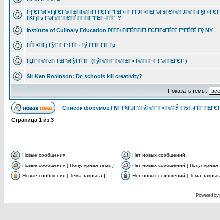
Г‘ГЄГ®Г«ГјГЄГ® Г±ГІГ®ГїГІ ГЄГіГ°Г±Г» Г Г­ГЈГ«ГЁГ©Г±ГЄГ®ГЈГ® ГїГ§Г»ГЄГ
ГЌГјГѕ Г©Г®Г°ГЄГҐ Г­Г ГЇГ°ГЁГ¬ГҐГ° ?
Institute of Culinary Education Г€Г­Г±ГІГЁГІГіГІ ГЄГіГ«ГЁГ­Г Г°ГЁГЁ Гў NY
ГЃГ»ГІГј ГўГ°Г Г·ГҐГ¬ Гў ГГІГ ГІГ Гµ
ГЏГ°Г®ГёГі Г±Г®ГўГҐГІГ (ГўГ®ГЇГ°Г®Г±Г» Г®ГІ Г·Г Г©Г­ГЁГЄГ )
Sir Ken Robinson: Do schools kill creativity?
Показать темы:
Список форумов ГђГ Г§ГЈГ®ГўГ®Г°Г» Г®ГЎ ГЂГ¬ГҐГ°ГЁГЄГ
Страница
1
из
3
Новые сообщения
Нет новых сообщений
Новые сообщения [ Популярная тема ]
Нет новых сообщений [ Популярная 
Новые сообщения [ Тема закрыта ]
Нет новых сообщений [ Тема закрыта
Powered by