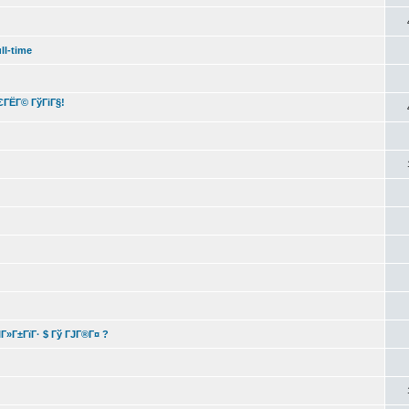
ll-time
ГЄГЁГ© ГўГіГ§!
ІГ»Г±ГїГ· $ Гў ГЈГ®Г¤ ?