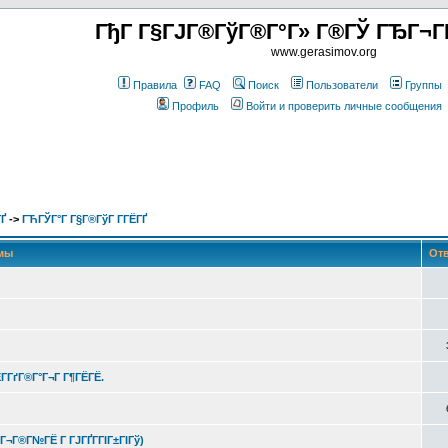
ГђГ Г§ГЈГ®ГўГ®Г°Г» Г®ГЎ ГЂГ¬Г
www.gerasimov.org
Правила
FAQ
Поиск
Пользователи
Группы
Профиль
Войти и проверить личные сообщения
Ґ
->
ГЋГЎГ°Г Г§Г®ГўГ Г­ГЁГҐ
мы
От
ЁГ­ГґГ®Г°Г¬Г Г¶ГЁГЁ.
Г®Г¬Г®Г№ГЁ Г ГЈГҐГ­ГІГ±ГІГў)