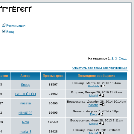
ҐГ°ГЁГЄГҐ
Регистрация
Вход
На страницу
1
,
2
,
3
След.
Отметить все темы как прочтённые
ветов
Автор
Просмотров
Последнее сообщение
Пятница, Марта 18, 2016 1:04am
5
Snoop
38567
Hashish
Вторник, Января 26, 2016 11:42am
5
ГЉГ±ГҐГ­ГЁГї
21652
MaxiM
Воскресенье, Декабря 28, 2014 10:14pm
nasstia
37
86490
nasstia
Четверг, Августа 7, 2014 7:50pm
2
nikol0122
16695
Doxx
Воскресенье, Июля 28, 2013 7:11am
Nota
69
120441
MaxiM
Пятница, Июня 21, 2013 8:04am
4
maria_3
18928
MaxiM