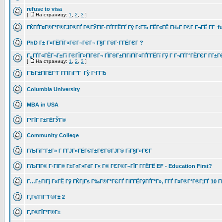
refuse to visa
[
На страницу:
1
,
2
,
3
]
ГЌГҐГ¤Г®Г°Г®ГЈГ®ГҐ Г®ГЎГіГ·ГҐГ­ГЁГҐ Гў Г‹ГЂ ГЁГ«ГЁ ГЊГ Г©Г Г¬ГЁ Г­Г fu
PhD Г± Г¤ГЁГЇГ«Г®Г¬Г®Г¬ Г§Г Г®Г·Г­ГЁГЄГ ?
Г„ГҐГ«ГЁГ¬Г±Гї Г®ГЇГ»ГІГ®Г¬ ГЇГ®Г±ГІГіГЇГ«ГҐГ­ГЁГї Гў Г Г¬ГҐГ°ГЁГЄГ Г­Г±
[
На страницу:
1
,
2
,
3
]
ГЂГ±ГЇГЁГ°Г Г­ГІГіГ°Г Гў Г‘ГГЂ
Columbia University
MBA in USA
Г‘ГЇГ Г±ГЁГЎГ®
Community College
ГЉГіГ°Г±Г» Г Г­ГЈГ«ГЁГ©Г±ГЄГ®ГЈГ® ГїГ§Г»ГЄГ
ГЉГІГ® Г·ГІГ® Г±Г«Г»ГёГ Г« Г® ГЄГ®Г¬ГЇГ Г­ГЁГЁ EF - Education First?
Г…Г±ГІГј Г«ГЁ Гў ГЌГјГѕ Г‰Г®Г°ГЄГҐ ГіГ­ГЁГўГҐГ°Г», Г­ГҐ Г¤Г®Г°Г®Г¦ГҐ 10 Г
Г‚Г®ГЇГ°Г®Г± 2
Г‚Г®ГЇГ°Г®Г±