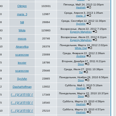
Пятница, Май 24, 2013 11:00pm
Olimjon
43
102931
Hashish
Среда, Апреля 3, 2013 1:35am
0
maria_3
12987
maria_3
Среда, Сентября 12, 2012 11:30pm
8
Nill
26884
SychAn
Воскресенье, Июля 22, 2012 7:15pm
Wiola
43
115983
Evgeniy Malyshev
Воскресенье, Июля 22, 2012 6:11pm
5
mocos
20746
Evgeniy Malyshev
Понедельник, Марта 19, 2012 2:02pm
10
Ainaro4ka
26378
White Owl
Среда, Февраля 22, 2012 2:39am
8
scarecrow
23069
Andrew
Вторник, Декабря 27, 2011 6:21pm
5
lexxter
18786
Doxx
Среда, Июля 27, 2011 10:38pm
9
scarecrow
25646
Yul
Понедельник, Ноября 29, 2010 6:56pm
9
SychAn
23865
Doxx
Суббота, Май 1, 2010 5:18am
2
DashaHoffman
13932
Hashish
Понедельник, Марта 22, 2010 10:37pm
5
Г…ГўГЈГҐГ­ГЁГ Г­
17349
Doxx
Суббота, Марта 13, 2010 4:58pm
5
Г…ГўГЈГҐГ­ГЁГ Г­
16540
Hashish
Суббота, Марта 13, 2010 4:57pm
10
Г…ГўГЈГҐГ­ГЁГ Г­
25210
Hashish