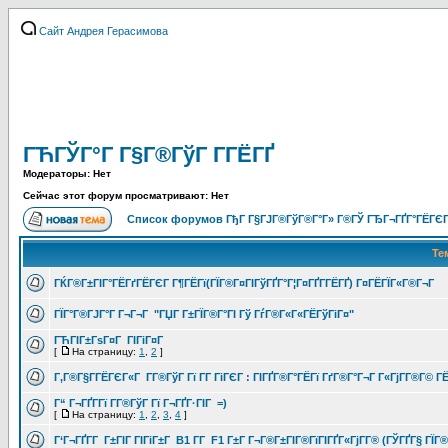
Сайт Андрея Герасимова
ГЋГЎГ°Г Г§Г®ГўГ Г­ГЁГҐ
Модераторы: Нет
Сейчас этот форум просматривают: Нет
Список форумов ГђГ Г§ГЈГ®ГўГ®Г°Г» Г®ГЎ ГЂГ¬ГҐГ°ГЁГЄГ
Те
ГЌГ®Г±ГІГ°ГЁГґГЁГЄГ Г¶ГЁГї(ГЇГ®Г¤ГІГўГҐГ°Г¦Г¤ГҐГ­ГЁГҐ) Г¤ГЁГЇГ«Г®Г¬Г
ГЇГ°Г®ГЈГ°Г Г¬Г¬Г "ГЏГ Г±ГЇГ®Г°ГІ Гў ГѓГ®Г«Г«ГЁГўГіГ¤"
ГЋГІГ±ГѕГ¤Г ГІГіГ¤Г
[
На страницу:
1
,
2
]
Г‚Г®Г§Г­ГЁГЄГ«Г Г­Г®ГўГ Гї Г­Г ГіГЄГ : ГІГҐГ®Г°ГЁГї ГґГ®Г°Г¬Г Г«ГјГ­Г®Г© Г
Г“ Г¬ГҐГ­Гї Г­Г®ГўГ Гї Г¬ГҐГ·ГІГ =)
[
На страницу:
1
,
2
,
3
,
4
]
Г‘Г¬ГҐГ­Г Г±ГІГ ГІГіГ±Г B1 Г­Г F1 Г±Г Г¬Г®Г±ГІГ®ГїГІГҐГ«ГјГ­Г® (ГЎГҐГ§ ГЇ