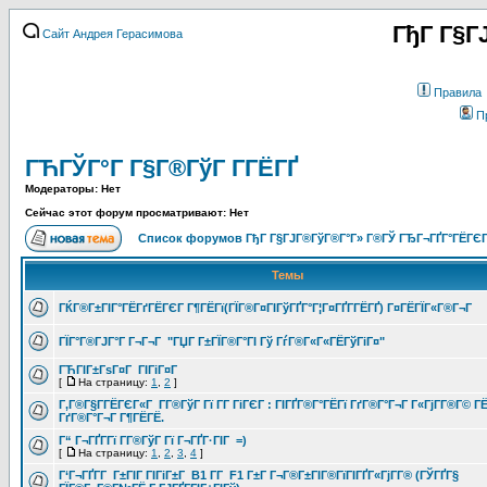
ГђГ Г§Г
Сайт Андрея Герасимова
Правила
П
ГЋГЎГ°Г Г§Г®ГўГ Г­ГЁГҐ
Модераторы: Нет
Сейчас этот форум просматривают: Нет
Список форумов ГђГ Г§ГЈГ®ГўГ®Г°Г» Г®ГЎ ГЂГ¬ГҐГ°ГЁГЄГ
Темы
ГЌГ®Г±ГІГ°ГЁГґГЁГЄГ Г¶ГЁГї(ГЇГ®Г¤ГІГўГҐГ°Г¦Г¤ГҐГ­ГЁГҐ) Г¤ГЁГЇГ«Г®Г¬Г
ГЇГ°Г®ГЈГ°Г Г¬Г¬Г "ГЏГ Г±ГЇГ®Г°ГІ Гў ГѓГ®Г«Г«ГЁГўГіГ¤"
ГЋГІГ±ГѕГ¤Г ГІГіГ¤Г
[
На страницу:
1
,
2
]
Г‚Г®Г§Г­ГЁГЄГ«Г Г­Г®ГўГ Гї Г­Г ГіГЄГ : ГІГҐГ®Г°ГЁГї ГґГ®Г°Г¬Г Г«ГјГ­Г®Г© Г
ГґГ®Г°Г¬Г Г¶ГЁГЁ.
Г“ Г¬ГҐГ­Гї Г­Г®ГўГ Гї Г¬ГҐГ·ГІГ =)
[
На страницу:
1
,
2
,
3
,
4
]
Г‘Г¬ГҐГ­Г Г±ГІГ ГІГіГ±Г B1 Г­Г F1 Г±Г Г¬Г®Г±ГІГ®ГїГІГҐГ«ГјГ­Г® (ГЎГҐГ§