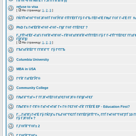
ГЇГ®Г¬Г®Г№ГЁ Г ГЈГҐГ­ГІГ±ГІГў)
refuse to visa
[
На страницу:
1
,
2
,
3
]
ГЌГҐГ¤Г®Г°Г®ГЈГ®ГҐ Г®ГЎГіГ·ГҐГ­ГЁГҐ Гў Г‹ГЂ ГЁГ«ГЁ ГЊГ Г©Г Г¬ГЁ Г­Г fu
PhD Г± Г¤ГЁГЇГ«Г®Г¬Г®Г¬ Г§Г Г®Г·Г­ГЁГЄГ ?
Г„ГҐГ«ГЁГ¬Г±Гї Г®ГЇГ»ГІГ®Г¬ ГЇГ®Г±ГІГіГЇГ«ГҐГ­ГЁГї Гў Г Г¬ГҐГ°ГЁГЄГ Г­Г±
ГўГіГ§!
[
На страницу:
1
,
2
,
3
]
ГЂГ±ГЇГЁГ°Г Г­ГІГіГ°Г Гў Г‘ГГЂ
Columbia University
MBA in USA
Г‘ГЇГ Г±ГЁГЎГ®
Community College
ГЉГіГ°Г±Г» Г Г­ГЈГ«ГЁГ©Г±ГЄГ®ГЈГ® ГїГ§Г»ГЄГ
ГЉГІГ® Г·ГІГ® Г±Г«Г»ГёГ Г« Г® ГЄГ®Г¬ГЇГ Г­ГЁГЁ EF - Education First?
Г…Г±ГІГј Г«ГЁ Гў ГЌГјГѕ Г‰Г®Г°ГЄГҐ ГіГ­ГЁГўГҐГ°Г», Г­ГҐ Г¤Г®Г°Г®Г¦ГҐ 10 ГІ
Гў ГЈГ®Г¤ ?
Г‚Г®ГЇГ°Г®Г± 2
Г‚Г®ГЇГ°Г®Г±