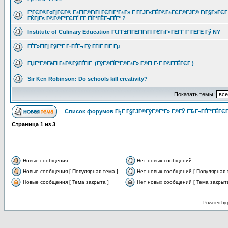
Г‘ГЄГ®Г«ГјГЄГ® Г±ГІГ®ГїГІ ГЄГіГ°Г±Г» Г Г­ГЈГ«ГЁГ©Г±ГЄГ®ГЈГ® ГїГ§Г»ГЄГ
ГЌГјГѕ Г©Г®Г°ГЄГҐ Г­Г ГЇГ°ГЁГ¬ГҐГ° ?
Institute of Culinary Education Г€Г­Г±ГІГЁГІГіГІ ГЄГіГ«ГЁГ­Г Г°ГЁГЁ Гў NY
ГЃГ»ГІГј ГўГ°Г Г·ГҐГ¬ Гў ГГІГ ГІГ Гµ
ГЏГ°Г®ГёГі Г±Г®ГўГҐГІГ (ГўГ®ГЇГ°Г®Г±Г» Г®ГІ Г·Г Г©Г­ГЁГЄГ )
Sir Ken Robinson: Do schools kill creativity?
Показать темы:
Список форумов ГђГ Г§ГЈГ®ГўГ®Г°Г» Г®ГЎ ГЂГ¬ГҐГ°ГЁГЄГ
Страница
1
из
3
Новые сообщения
Нет новых сообщений
Новые сообщения [ Популярная тема ]
Нет новых сообщений [ Популярная 
Новые сообщения [ Тема закрыта ]
Нет новых сообщений [ Тема закрыта
Powered by