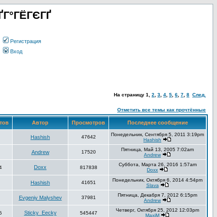
ҐГ°ГЁГЄГҐ
Регистрация
Вход
На страницу
1
,
2
,
3
,
4
,
5
,
6
,
7
,
8
След.
Отметить все темы как прочтённые
тов
Автор
Просмотров
Последнее сообщение
Понедельник, Сентября 5, 2011 3:19pm
Hashish
47642
Hashish
Пятница, Май 13, 2005 7:02am
Andrew
17520
Andrew
Суббота, Марта 26, 2016 1:57am
Doxx
4
817838
Doxx
Понедельник, Октября 6, 2014 4:54pm
Hashish
41651
Slava
Пятница, Декабря 7, 2012 6:15pm
Evgeniy Malyshev
37981
Andrew
Четверг, Октября 25, 2012 12:03pm
Sticky_Eecky
5
545447
MaxiM