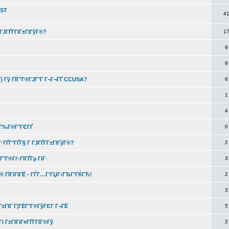
IST
4
ГЈГҐГ­ГІГ±ГІГўГ®?
1
9
9
ІГј Гў ГЇГ°Г®ГЈГ°Г Г¬Г¬ГҐ CCUSA?
6
1
4
ѕ-Г‰Г®Г°ГЄГҐ
0
Г·ГҐГ°ГҐГ§ Г ГЈГҐГ­Г±ГІГўГ®?
2
Г°Г®Гґ-ГІГҐГµ ГіГ·
3
ЇГ® ГЇГіГІГЁ - ГЃГ…Г‘ГЏГ‹ГЂГ’ГЌГЋ!
2
3
Г±ГІГ Г¦ГЁГ°Г®ГўГЄГ Г¬ГЁ
5
ї Г±ГІГіГ¤ГҐГ­ГІГ®Гў
2