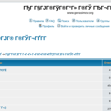
ГђГ Г§ГЈГ®ГўГ®Г°Г» Г®ГЎ ГЂГ¬Г
www.gerasimov.org
Правила
FAQ
Поиск
Пользователи
Группы
Профиль
Войти и проверить личные сообщения
®ГЈГ® Г®ГЎГ¬ГҐГ­Г
Ґ
->
ГЏГ°Г®ГЈГ°Г Г¬Г¬Г» Г¬Г®Г«Г®Г¤ГҐГ¦Г­Г®ГЈГ® Г®ГЎГ¬ГҐГ­Г
мы
Отве
ўГЄГЁ
4
0
45
9
9
 Г¬:)
27