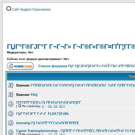
Сайт Андрея Герасимова
ГЏГ°Г®ГЈГ°Г Г¬Г¬Г» Г¬Г®Г«Г®Г¤ГҐГ¦Г­Г
Модераторы: Нет
Сейчас этот форум просматривают: Нет
Список форумов ГђГ Г§ГЈГ®ГўГ®Г°Г» Г®ГЎ ГЂГ¬ГҐГ°ГЁГЄГ
Те
Важная:
Г‘ГЇГЁГ±Г®ГЄ Г±Г Г©ГІГ®Гў Г¤Г«Гї ГЇГ®ГЁГ±ГЄГ Г±ГІГ Г¦ГЁГ°Г®Г
Важная:
FAQ
Г€Г­ГІГҐГ°ГўГјГѕ Гў ГЇГ®Г±Г®Г«ГјГ±ГІГўГҐ
[
На страницу:
1
...
21
,
22
,
23
]
ГЏГ°Г®ГЈГ°Г Г¬Г¬Г FLEX ГўГ±Вё
Intership Гў Г±ГґГҐГ°ГҐ ГѕГ±ГІГЁГ¶ГЁГЁ
Career Training/Internship - ГўГЇГҐГ·Г ГІГ«ГҐГ­ГЁГї, ГЁГ«ГЁ Г±Г¤ГҐГ«Г Г© Г±Г
[
На страницу:
1
...
12
,
13
,
14
]