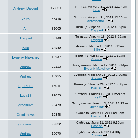
Пятница, Августа 31, 2012 12:34pm
1
Andrew_Discont
122711
Doxx
Пятница, Августа 31, 2012 12:39am
7
xctra
55416
antyanetta10
Пятница, Апреля 13, 2012 8:09pm
Art
31065
Trapped
Пятница, Апреля 13, 2012 8:25am
Trapped
30148
Trapped
Четверг, Марта 15, 2012 3:13am
Billie
24585
Billie
Вторник, Марта 13, 2012 1:19am
Evgeniy Malyshev
13247
Andrew
Понедельник, Марта 12, 2012 5:14pm
Andrew
20123
Evgeniy Malyshev
Суббота, Февраля 25, 2012 2:39am
Andrew
16925
Andrew
Пятница, Января 20, 2012 10:38pm
Г„Г Г°ГјГї
16011
Hashish
Четверг, Ноября 10, 2011 5:26pm
Lucy13
22833
Lucy13
Понедельник, Июня 13, 2011 12:37am
greenriott
20479
greenriott
Суббота, Июня 11, 2011 6:13pm
Good_news
19348
Hashish
Суббота, Июня 11, 2011 6:10pm
greenriott
22622
Hashish
Суббота, Июня 4, 2011 4:03pm
Andrew
15070
Andrew