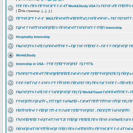
ГГІГ ГІГ» ГЇГ® ГЇГ°Г®ГЈГ°Г Г¬Г¬ГҐ Work&Study USA Г± ГЄГ®Г¬ГЇГ Г­ГЁГҐГ© 
[
На страницу:
1
,
2
,
3
]
ГЇГ°Г®ГЈГ°Г Г¬Г¬Г W&S.ГЇГ®Г¤ГҐГ«ГЁГІГҐГ±Гј Г®ГЇГ»ГІГ®Г¬. ГЄГ ГЄГ®ГҐ Г 
ГЏГ«Г Г­ Г¤ГҐГ©Г±ГІГўГЁГ© ГЇГ®Г±Г«ГҐ Г®ГЄГ®Г­Г·Г Г­ГЁГї Internship
Hospitality Internship
ГЊГ®Г¦Г­Г® Г«ГЁ Г±ГІГіГ¤ГҐГ­ГІГ Г¬-Г§Г Г®Г·Г­ГЁГЄГ Г¬ ГіГ·Г Г·ГІГўГ®ГўГ Г
Work&Study
Internship in USA - Г‘ГІГ Г¦ГЁГ°Г®ГўГЄГ Гў Г‘ГГЂ
ГЋГІГЄГ°Г»ГІГ»ГҐ ГЇГ®Г§ГЁГ¶ГЁГЁ Г¤Г«Гї Г±ГІГ Г¦ГЁГ°Г®ГўГЄГЁ Гў ГЌГјГ
Г‹ГіГ·ГёГҐ Г±Г Г¬Г®Г© Г°Г ГЎГ®ГІГі ГЁГ±ГЄГ ГІГј ГЇГ® Г±Г Г©ГІГ Г¬ ГЁГ«ГЁ 
ГЊГ®Г¦Г­Г® Г«ГЁ ГіГ·Г Г±ГІГўГ®ГўГ ГІГј Гў Work&Travel Г±ГІГіГ¤ГҐГ­ГІГ Г¬ ГЇ
Г‘Г®ГўГҐГІ ГўГ±ГҐГ¬, Г­ГҐ Г§Г­Г ГѕГ№ГЁГ¬ ГЈГ¤ГҐ ГЇГҐГ°ГҐГ­Г®Г·ГҐГўГ ГІГј Г
ГЌГҐГ®ГЇГ«Г Г·ГЁГўГ ГҐГ¬Г Гї Г±ГІГ Г¦ГЁГ°Г®ГўГЄГ . ГЌГіГ¦ГҐГ­ Г±Г®ГўГҐГІ
ГЋГґГЁГ¶ГЁГ Г«ГјГ­Г»ГҐ Г®Г°ГЈГ Г­ГЁГ§Г Г¶ГЁГЁ ГЇГ® ГЇГ®Г¬Г®Г№ГЁ Г±Г® 
ГЌГ®ГўГ»ГҐ ГІГ°ГҐГЎГ®ГўГ Г­ГЁГї ГЇГ® Г«ГҐГІГ­ГҐГ© ГЇГ°Г®ГЈГ°Г Г¬Г¬ГҐ Г¤Г«Г