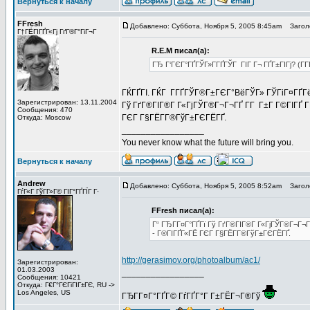
Вернуться к началу
FFresh
Добавлено: Суббота, Ноября 5, 2005 8:45am
Заголо
Г†ГЁГІГҐГ«Гј ГґГ®Г°ГіГ¬Г
R.E.M писал(а):
ГЂ Г‘ГЄГ°ГҐГЎГ»Г­ГҐГЎГ ГІГ Г¬ ГҐГ±ГІГј? (Г
ГЌГҐГІ. ГЌГ Г­ГҐГЎГ®Г±ГЄГ°ВёГЎГ» ГЎГіГ¤ГҐГё
Зарегистрирован: 13.11.2004
Гў ГґГ®ГІГ®Г Г«ГјГЎГ®Г¬Г¬ГҐ Г­Г Г±Г Г©ГІГҐ Г
Сообщения: 470
ГЄГ Г§ГЁГ­Г®ГўГ±ГЄГЁГҐ.
Откуда: Moscow
_________________
You never know what the future will bring you.
Вернуться к началу
Andrew
Добавлено: Суббота, Ноября 5, 2005 8:52am
Заголо
ГѓГ«Г ГўГ­Г»Г© ГІГ°ГҐГЇГ Г·
FFresh писал(а):
Г“ ГЂГ­Г¤Г°ГҐГї Гў ГґГ®ГІГ®Г Г«ГјГЎГ®Г¬Г¬Г
- Г®ГІГҐГ«ГЁ ГЄГ Г§ГЁГ­Г®ГўГ±ГЄГЁГҐ.
http://gerasimov.org/photoalbum/ac1/
Зарегистрирован:
01.03.2003
_________________
Сообщения: 10421
Откуда: Г€Г°ГЄГіГІГ±ГЄ, RU ->
Los Angeles, US
ГЂГ­Г¤Г°ГҐГ© ГѓГҐГ°Г Г±ГЁГ¬Г®Гў