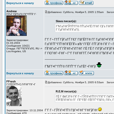
Вернуться к началу
Andrew
Добавлено: Суббота, Ноября 5, 2005 1:55am
Заголо
ГѓГ«Г ГўГ­Г»Г© ГІГ°ГҐГЇГ Г·
Slava писал(а):
ГЋГ±Г®ГЎГҐГ­Г­Г® ГҐГ±Г«ГЁ Г­Г®Г·ГјГѕ Г®ГІГ®
Г ГµГ®Г¤ГїГІГ±Гї).
Г’Г Г¬ Г­ГҐ ГўГ±ГҐ ГЄГ Г§ГЁГ­Г® Г­Г ГµГ®Г¤Гї
Зарегистрирован:
01.03.2003
Г±ГІГҐГ°ГҐГ®ГІГЁГЇГ» вЂ“ Г­ГЁГ·ГҐГЈГ® ГІГ Г¬
Сообщения: 10421
ГЇГ®Г±Г«ГҐ ГЇГ®Г«ГіГ­Г®Г·ГЁ ГЁ Г·ГіГўГ±ГІГўГ®
Откуда: Г€Г°ГЄГіГІГ±ГЄ, RU ->
Los Angeles, US
Г ГЄГ®Г¬Г®Г¬ Г°Г Г©Г®Г­ГҐ. Г•Г®ГІГї ГЂГІГ«Г Г­
_________________
ГЂГ­Г¤Г°ГҐГ© ГѓГҐГ°Г Г±ГЁГ¬Г®Гў
Вернуться к началу
FFresh
Добавлено: Суббота, Ноября 5, 2005 6:53am
Заголо
Г†ГЁГІГҐГ«Гј ГґГ®Г°ГіГ¬Г
R.E.M писал(а):
ГЁ Г·ВёГЈГ® ГІГ Г¬ ГЎГіГ¤ГҐГІ? Г‘ГІГ°Г Гё
ГЎГЁГІГ®Г© Г­Г ГЇГ°ГЁГ·ГЁГ­ГҐ "ГЅГ©, ГІГ», Г°
Г’Г Г¬ ГЎГіГ¤ГҐГІ Г§Г¤Г®Г°Г®ГўГ®!
Зарегистрирован: 13.11.2004
Сообщения: 470