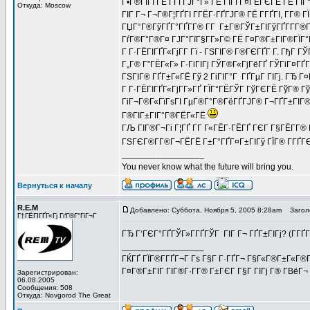
Г•Г®ГІГї ГЁ Г­ГҐГЈГ°Г» ГЁ ГЇГҐГ¤ГЁГЄГЁ ГЁ ГЇ
Откуда: Moscow
ГІГ Г¬ Г¬Г®Г¦ГҐГІ Г­ГЁГ·ГҐГЈГ® ГЁ Г­ГҐГІ, Г­Г® 
ГЏГ°Г®ГўГҐГ°ГҐГ­Г® Г­Г Г±Г®ГЎГ±ГІГўГҐГ­Г­Г®Г
ГѓГ®Г°Г®Г¤ ГЈГ°ГїГ§Г­Г»Г© ГЁ Г¤Г®Г±ГІГ®ГЇГ°ГЁ
Г Г·ГЁГІГҐГ«ГјГ­Г Гї - ГЅГІГ® Г®ГЄГҐГ Г­. ГђГ 
Г„Г® Г”ГЁГ«Г» Г·ГіГІГј ГЎГ®Г«ГјГёГҐ ГЎГіГ¤ГҐГ
ГЅГІГ® ГҐГ±Г«ГЁ Гў 2 ГіГІГ°Г ГҐГµГ ГІГј. ГЂ Г¤
Г Г·ГЁГІГҐГ«ГјГ­Г»ГҐ ГЇГ°ГЁГЎГ ГўГЄГЁ ГўГ® ГўГ
ГіГ¬Г®Г«ГїГѕГІ ГµГ®Г°Г®ГёГҐГЈГ® Г¬ГҐГ±ГІГ®Г
Г®ГІГ±ГІГ°Г®ГЁГ«ГЁ
ГЉ ГІГ®Г¬Гі Г¦ГҐ Г­Г Г«ГЁГ·ГЁГҐ ГЄГ Г§ГЁГ­Г® Г§
ГЅГЄГ®Г­Г®Г¬ГЁГЁ Г±Г°ГҐГ¤Г±ГІГў ГЇГ® Г­ГҐГЄ
_________________
You never know what the future will bring you.
Вернуться к началу
R.E.M
Добавлено: Суббота, Ноября 5, 2005 8:28am
Заголо
Г†ГЁГІГҐГ«Гј ГґГ®Г°ГіГ¬Г
ГЂ Г‘ГЄГ°ГҐГЎГ»Г­ГҐГЎГ ГІГ Г¬ ГҐГ±ГІГј? (Г­
_________________
ГЌГҐ ГЇГ®Г­ГҐГ¬Г Гѕ Г§Г Г·ГҐГ¬ Г§Г«Г®Г±Г«Г®Г
Г¤Г®Г±ГІГ ГІГ®Г·Г­Г® Г±ГЄГ Г§Г ГІГј Г® Г­ВёГ¬ Г
Зарегистрирован:
06.08.2005
Сообщения: 508
Откуда: Novgorod The Great