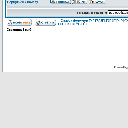
Вернуться к началу
Показать сообщения:
Список форумов ГђГ Г§ГЈГ®ГўГ®Г°Г» Г®ГЎ
Г®ГЈГ® Г®ГЎГ¬ГҐГ­Г
Страница
1
из
6
Powered by