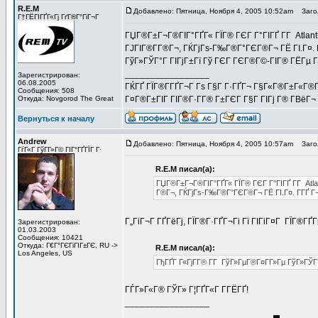
R.E.M
Добавлено: Пятница, Ноября 4, 2005 10:52am
Загол
Г†ГЁГІГҐГ«Гј ГґГ®Г°ГіГ¬Г
ГЏГ®Г±Г¬Г®ГІГ°ГҐГ« ГЇГ® ГЄГ Г°ГІГҐ Г­Г Atlanti
ГЈГІГ®Г­Г®Г¬, ГЌГјГѕ-Г‰Г®Г°ГЄГ®Г¬ ГЁ ГІ.Г¤. Г
ГўГ»ГЎГ°Г ГІГјГ±Гї Гў ГЄГ ГЄГ®Г©-ГІГ® ГЁГ
_________________
Зарегистрирован:
06.08.2005
ГЌГҐ ГЇГ®Г­ГҐГ¬Г Гѕ Г§Г Г·ГҐГ¬ Г§Г«Г®Г±Г«Г®Г
Сообщения: 508
Откуда: Novgorod The Great
Г¤Г®Г±ГІГ ГІГ®Г·Г­Г® Г±ГЄГ Г§Г ГІГј Г® Г­ВёГ¬ Г
Вернуться к началу
Andrew
Добавлено: Пятница, Ноября 4, 2005 10:57am
Загол
ГѓГ«Г ГўГ­Г»Г© ГІГ°ГҐГЇГ Г·
R.E.M писал(а):
ГЏГ®Г±Г¬Г®ГІГ°ГҐГ« ГЇГ® ГЄГ Г°ГІГҐ Г­Г Atlan
Г®Г¬, ГЌГјГѕ-Г‰Г®Г°ГЄГ®Г¬ ГЁ ГІ.Г¤. Г­ГҐ Г
Г„ГіГ¬Г ГҐГёГј, ГЇГ®Г·ГҐГ¬Гі Гї ГІГіГ¤Г ГЇГ®ГҐ
Зарегистрирован:
01.03.2003
Сообщения: 10421
Откуда: Г€Г°ГЄГіГІГ±ГЄ, RU ->
R.E.M писал(а):
Los Angeles, US
ГђГҐГ Г«ГјГ­Г® Г­Г ГўГ»ГµГ®Г¤Г­Г»Гµ ГўГ»Г
ГЃГ»Г«Г® ГЎГ» Г¦ГҐГ«Г Г­ГЁГҐ!
_________________