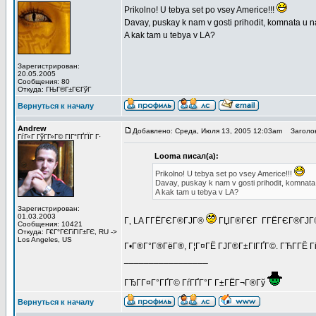
Prikolno! U tebya set po vsey Americe!!!
Davay, puskay k nam v gosti prihodit, komnata u n
A kak tam u tebya v LA?
Зарегистрирован:
20.05.2005
Сообщения: 80
Откуда: ГЊГ®Г±ГЄГўГ
Вернуться к началу
Andrew
Добавлено: Среда, Июля 13, 2005 12:03am
Заголов
ГѓГ«Г ГўГ­Г»Г© ГІГ°ГҐГЇГ Г·
Looma писал(а):
Prikolno! U tebya set po vsey Americe!!!
Davay, puskay k nam v gosti prihodit, komnata
A kak tam u tebya v LA?
Зарегистрирован:
01.03.2003
Г‚ LA Г­ГЁГЄГ®ГЈГ®
ГЏГ®ГЄГ Г­ГЁГЄГ®ГЈГ® -
Сообщения: 10421
Откуда: Г€Г°ГЄГіГІГ±ГЄ, RU ->
Los Angeles, US
Г•Г®Г°Г®ГёГ®, Г¦Г¤ГЁ ГЈГ®Г±ГІГҐГ©. ГЋГ­ГЁ ГіГ
_________________
ГЂГ­Г¤Г°ГҐГ© ГѓГҐГ°Г Г±ГЁГ¬Г®Гў
Вернуться к началу