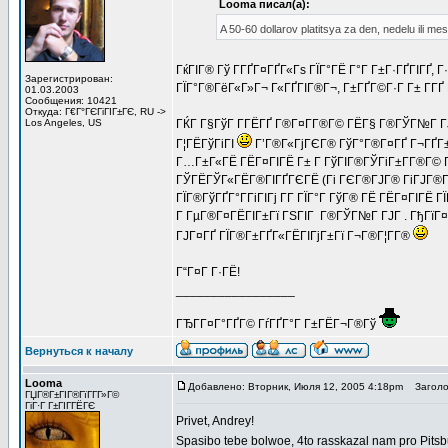
Looma писал(а):
A 50-60 dollarov platitsya za den, nedelu ili 
ГќГІГ® Гў Г­ГҐГ¤ГҐГ«Гѕ ГЇГ°ГЁ Г°Г Г±Г·ГҐГІГҐ,
Зарегистрирован:
ГЇГ°Г®ГёГ«Г»Г¬ Г«ГҐГІГ®Г¬, Г±ГҐГ©Г·Г Г± Г­ГҐ Г
01.03.2003
Сообщения: 10421
Откуда: Г€Г°ГЄГіГІГ±ГЄ, RU ->
Los Angeles, US
ГЌГ Г§ГўГ Г­ГЁГҐ Г®Г¤Г­Г®Г© ГЁГ§ Г®ГЎГ№Г ГЈ
Г¦ГЁГўГіГІ
Г’Г®Г«ГјГЄГ® ГўГ°Г®Г¤ГҐ Г¬ГҐГ±ГІ 
Г…Г±Г«ГЁ ГЁГ¤ГІГЁ Г± Г ГўГІГ®ГЎГіГ±Г­Г®Г© Г
ГЎГЁГЎГ«ГЁГ®ГІГҐГЄГЁ (Гі ГЄГ®ГЈГ® ГіГЈГ®Г¤Г­
ГЇГ®ГўГҐГ°Г­ГіГІГј Г­Г ГЇГ°Г ГўГ® ГЁ ГЁГ¤ГІГЁ
Г ГµГ®Г¤ГЁГІГ±Гї ГЅГІГ Г®ГЎГ№Г ГЈГ . ГђГїГ¤Г
ГЈГ¤ГҐ ГЇГ®Г±ГҐГ«ГЁГІГјГ±Гї Г¬Г®Г¦Г­Г®
Г“Г¤Г Г·ГЁ!
_________________
ГЂГ­Г¤Г°ГҐГ© ГѓГҐГ°Г Г±ГЁГ¬Г®Гў
Вернуться к началу
Looma
Добавлено: Вторник, Июля 12, 2005 4:18pm
Заголов
ГЏГ®Г±ГІГ®ГїГ­Г­Г»Г©
ГіГ·Г Г±ГІГ­ГЁГЄ
Privet, Andrey!
Spasibo tebe bolwoe, 4to rasskazal nam pro Pit