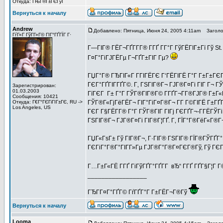
Откуда: ГЊГ®Г±ГЄГўГ
Вернуться к началу
Andrew
Добавлено: Пятница, Июня 24, 2005 4:11am
Заголов
ГѓГ«Г ГўГ­Г»Г© ГІГ°ГҐГЇГ Г·
Г—ГІГ® ГЁГ¬ГҐГ­Г­Г® Г­ГҐ Г­Г°Г ГўГЁГІГ±Гї Гў St
Г¤Г°ГіГЈГЁГµ Г¬ГҐГ±ГІГ Гµ?
ГЏГ°Г® ГЂГІГ«Г Г­ГІГЁГЄ Г‘ГЁГІГЁ Г°Г Г±Г±ГЄГ 
ГЄГ°ГҐГІГ­ГҐГ©. Г‚ ГЅГІГ®Г¬ ГЈГ®Г¤Гі ГІГ Г¬ Г
Зарегистрирован:
01.03.2003
ГїГЄГ Г± Г°Г ГЎГ®ГІГ®Г© Г­ГҐГ¬Г­Г®ГЈГ® Г±Г«Г
Сообщения: 10421
Откуда: Г€Г°ГЄГіГІГ±ГЄ, RU ->
ГЎГ®Г«ГјГёГЁГ¬ ГІГ°ГіГ¤Г®Г¬ Г­Г Г©ГІГЁ Г±ГҐ
Los Angeles, US
ГЄГ Г§ГЁГ­Г® Г°Г ГЎГ®ГІГ ГІГј ГЄГҐГ¬-Г­ГЁГЎГі
ГЅГІГ®Г¬ ГЈГ®Г¤Гі ГІГ®Г¦ГҐ. Г‚ ГЇГ°Г®ГёГ«Г®
ГЏГ«ГѕГ± Гў ГІГ®Г¬, Г·ГІГ® ГЅГІГ® ГЇГ®ГЎГҐГ°
ГЄГіГ°Г®Г°ГІГ­Г»Гµ ГЈГ®Г°Г®Г¤ГЄГ®Гў, Гў ГЄГ®Г
Г…Г±Г«ГЁ Г­ГҐ ГіГўГҐГ°ГҐГ­Г вЂ“ Г­ГҐ ГҐГ§Г¦Г Г
_________________
ГЂГ­Г¤Г°ГҐГ© ГѓГҐГ°Г Г±ГЁГ¬Г®Гў
Вернуться к началу
Looma