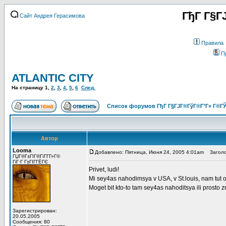
ГђГ Г§Г
Сайт Андрея Герасимова
Правила
П
ATLANTIC CITY
На страницу
1
,
2
,
3
,
4
,
5
,
6
След.
Список форумов ГђГ Г§ГЈГ®ГўГ®Г°Г» Г®ГЎ
Автор
Looma
Добавлено: Пятница, Июня 24, 2005 4:01am
Заголов
ГЏГ®Г±ГІГ®ГїГ­Г­Г»Г©
ГіГ·Г Г±ГІГ­ГЁГЄ
Privet, ludi!
Mi sey4as nahodimsya v USA, v St.louis, nam tut o4e
Moget bit kto-to tam sey4as nahoditsya ili prosto
Зарегистрирован:
20.05.2005
Сообщения: 80