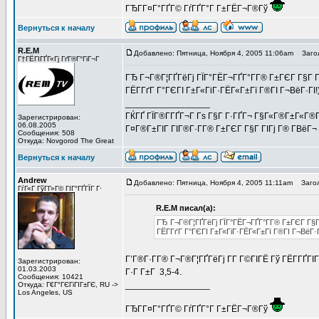
ГЂГ­Г¤Г°ГҐГ© ГѓГҐГ°Г Г±ГЁГ¬Г®Гў
Вернуться к началу
R.E.M
Добавлено: Пятница, Ноября 4, 2005 11:06am
Загол
Г†ГЁГІГҐГ«Гј ГґГ®Г°ГіГ¬Г
ГЂ Г¬Г®Г¦ГҐГёГј ГЇГ°ГЁГ¬ГҐГ°Г­Г® Г±ГЄГ Г§Г 
ГЁГ­ГґГ Г°ГЄГІ Г±Г«ГіГ·ГЁГ«Г±Гї Г®ГІ Г¬ВёГ·ГІ!
_________________
ГЌГҐ ГЇГ®Г­ГҐГ¬Г Гѕ Г§Г Г·ГҐГ¬ Г§Г«Г®Г±Г«Г®Г
Зарегистрирован:
06.08.2005
Г¤Г®Г±ГІГ ГІГ®Г·Г­Г® Г±ГЄГ Г§Г ГІГј Г® Г­ВёГ¬ Г
Сообщения: 508
Откуда: Novgorod The Great
Вернуться к началу
Andrew
Добавлено: Пятница, Ноября 4, 2005 11:11am
Загол
ГѓГ«Г ГўГ­Г»Г© ГІГ°ГҐГЇГ Г·
R.E.M писал(а):
ГЂ Г¬Г®Г¦ГҐГёГј ГЇГ°ГЁГ¬ГҐГ°Г­Г® Г±ГЄГ Г§Г
ГЁГ­ГґГ Г°ГЄГІ Г±Г«ГіГ·ГЁГ«Г±Гї Г®ГІ Г¬ВёГ·Г
Г’Г®Г·Г­Г® Г¬Г®Г¦ГҐГёГј Г­Г Г©ГІГЁ Гў ГЁГ­ГҐГІГ
Зарегистрирован:
01.03.2003
Г·Г Г±Г 3,5-4.
Сообщения: 10421
_________________
Откуда: Г€Г°ГЄГіГІГ±ГЄ, RU ->
Los Angeles, US
ГЂГ­Г¤Г°ГҐГ© ГѓГҐГ°Г Г±ГЁГ¬Г®Гў