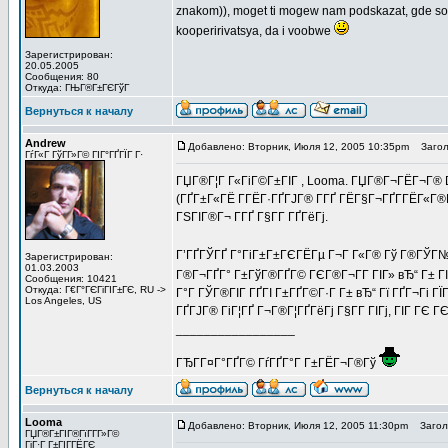
znakom)), moget ti mogew nam podskazat, gde sobi
kooperirivatsya, da i voobwe
Зарегистрирован:
20.05.2005
Сообщения: 80
Откуда: ГЊГ®Г±ГЄГўГ
Вернуться к началу
Andrew
Добавлено: Вторник, Июля 12, 2005 10:35pm
Заголо
ГѓГ«Г ГўГ­Г»Г© ГІГ°ГҐГЇГ Г·
ГЏГ®Г¦Г Г«ГіГ©Г±ГІГ , Looma. ГЏГ®Г¬ГЁГ¬Г® Dé
(ГҐГ±Г«ГЁ Г­ГЁГ·ГҐГЈГ® Г­ГҐ ГЁГ§Г¬ГҐГ­ГЁГ«Г®Г
ГЅГІГ®Г¬ Г­ГҐ Г§Г­Г ГҐГёГј.
Г’ГҐГЎГҐ Г°ГіГ±Г±ГЄГЁГµ Г¬Г Г«Г® Гў Г®ГЎГ
Зарегистрирован:
01.03.2003
Г®Г¬ГҐГ° Г±ГўГ®ГҐГ© ГЄГ®Г¬Г­Г ГІГ» вЂ“ Г± Г
Сообщения: 10421
Откуда: Г€Г°ГЄГіГІГ±ГЄ, RU ->
Г°Г ГЎГ®ГІГ ГҐГІ Г±ГҐГ©Г·Г Г± вЂ“ Гї ГҐГ¬Гі ГЇ
Los Angeles, US
ГҐГЈГ® ГіГ¦ГҐ Г¬Г®Г¦ГҐГёГј Г§Г­Г ГІГј, ГІГ ГЄ 
_________________
ГЂГ­Г¤Г°ГҐГ© ГѓГҐГ°Г Г±ГЁГ¬Г®Гў
Вернуться к началу
Looma
Добавлено: Вторник, Июля 12, 2005 11:30pm
Заголо
ГЏГ®Г±ГІГ®ГїГ­Г­Г»Г©
ГіГ·Г Г±ГІГ­ГЁГЄ