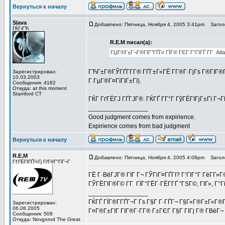
Вернуться к началу
Slava
Добавлено: Пятница, Ноября 4, 2005 3:41pm
Заголо
ГЌГ‹ГЋ
R.E.M писал(а):
ГЏГ®Г±Г¬Г®ГІГ°ГҐГ« ГЇГ® ГЄГ Г°ГІГҐ Г­Г Atlan
ГЋГ±Г®ГЎГҐГ­Г­Г® ГҐГ±Г«ГЁ Г­Г®Г·ГјГѕ Г®ГІГ®Г©
Зарегистрирован:
10.03.2003
Г ГµГ®Г¤ГїГІГ±Гї).
Сообщения: 4182
Откуда: at this moment
Stamford CT
ГЌГ ГґГЁГЈ ГҐГЈГ®. ГЌГҐ Г­Г°Г ГўГЁГІГјГ±Гї Г¬
_________________
Good judgment comes from expirience.
Expirience comes from bad judgment
Вернуться к началу
R.E.M
Добавлено: Пятница, Ноября 4, 2005 4:08pm
Заголо
Г†ГЁГІГҐГ«Гј ГґГ®Г°ГіГ¬Г
ГЁ Г·ВёГЈГ® ГІГ Г¬ ГЎГіГ¤ГҐГІ? Г‘ГІГ°Г ГёГ­
ГЎГЁГІГ®Г© Г­Г ГЇГ°ГЁГ·ГЁГ­ГҐ "ГЅГ©, ГІГ», Г°ГіГ
_________________
ГЌГҐ ГЇГ®Г­ГҐГ¬Г Гѕ Г§Г Г·ГҐГ¬ Г§Г«Г®Г±Г«Г®Г
Зарегистрирован:
06.08.2005
Г¤Г®Г±ГІГ ГІГ®Г·Г­Г® Г±ГЄГ Г§Г ГІГј Г® Г­ВёГ¬ Г
Сообщения: 508
Откуда: Novgorod The Great