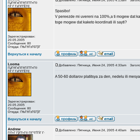
Добавлено: Пятница, Июня 24, 2005 4:15am
Заголо
ГЏГ®Г±ГІГ®ГїГ­Г­Г»Г©
ГіГ·Г Г±ГІГ­ГЁГЄ
Spasibo!
V pereezde mi uvereni na 100%,a ti mogew dat kakie
toge mogew dat kaketo koordinati ili sayti?
Зарегистрирован:
20.05.2005
Сообщения: 80
Откуда: ГЊГ®Г±ГЄГўГ
Вернуться к началу
Looma
Добавлено: Пятница, Июня 24, 2005 4:33am
Заголо
ГЏГ®Г±ГІГ®ГїГ­Г­Г»Г©
ГіГ·Г Г±ГІГ­ГЁГЄ
A 50-60 dollarov platitsya za den, nedelu ili mes
Зарегистрирован:
20.05.2005
Сообщения: 80
Откуда: ГЊГ®Г±ГЄГўГ
Вернуться к началу
Andrew
Добавлено: Пятница, Июня 24, 2005 4:40am
Заголо
ГѓГ«Г ГўГ­Г»Г© ГІГ°ГҐГЇГ Г·