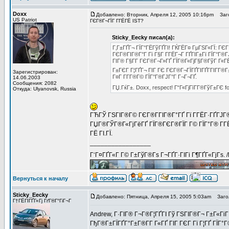
Doxx
Добавлено: Вторник, Апреля 12, 2005 10:16pm
Загол
US Patriot
ГЄГ®Г¬ГЇГ Г­ГЁГЁ IST?
Sticky_Eecky писал(а):
Г‚Г±ГҐГ¬ ГЇГ°ГЁГўГҐГІ! ГЌГЁГ¤ ГµГЅГ«ГЇ: Г
ГЄГ®ГІГ®Г°Г Гї Г§Г Г­ГЁГ¬Г ГҐГІГ±Гї ГЇГ°Г®
ГІГ® Г§Г­Г ГЄГ®Г¬Г»ГҐ ГЇГ®Г«ГјГ§Г®ГўГ Г«ГЁ
Г±ГЄГ Г¦ГҐГ¬ ГІГ ГЄ ГЄГ®Г¬ГЇГҐГІГҐГ­ГІГ­Г®
Зарегистрирован:
Г¤Г Г­Г­Г®Г© ГЇГ°Г®ГЈГ°Г Г¬Г¬ГҐ.
14.06.2003
Сообщения: 2082
ГЏ.ГќГ±. Doxx, respect! Г“Г«ГјГїГ­Г®ГўГ±ГЄ 
Откуда: Ulyanovsk, Russia
ГЋГЎ ГЅГІГ®Г© ГЄГ®Г­ГІГ®Г°ГҐ Гї Г­ГЁГ·ГҐГЈГ®
ГЏГ®ГЎГ®Г«ГјГёГҐ ГЇГ®ГЄГ®ГЇГ Г© ГЇГ°Г® Г­ГЁГ
ГЁ ГІ.ГЇ.
_________________
Г‘Г¤ГҐГ«Г Г© Г±ГўГ®Гѕ Г¬ГҐГ·ГІГі Г¶ГҐГ«ГјГѕ. 
Вернуться к началу
Sticky_Eecky
Добавлено: Пятница, Апреля 15, 2005 5:03am
Загол
Г†ГЁГІГҐГ«Гј ГґГ®Г°ГіГ¬Г
Andrew, Г·ГІГ® Г¬Г®Г¦ГҐГІ Гў ГЅГІГ®Г¬ Г±Г«ГіГ·
ГђГ®Г±ГЇГҐГ°Г±Г®Г­Г Г«ГҐ ГІГ ГЄГ Гї Г¦ГҐ ГЇГ°