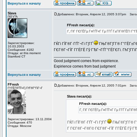
Вернуться к началу
Slava
Добавлено: Вторник, Апреля 12, 2005 3:07pm
Загол
ГЌГ‹ГЋ
FFresh писал(а):
Г‚ ГІГ ГЄГЁГµ Г¤ГҐГ«Г Гµ Г­ГҐ Г±ГІГ®ГЁГІ Г°Г
Зарегистрирован:
ГЌГі ГЇГ®Г·ГҐГ¬Гі Г¦ГҐ
ГЊГ®Г¦Г­Г® Г°ГЁГ±ГЄГ
10.03.2003
ГЄГ®Г¬ГЇГ Г­ГЁГЁ Гў ГЂГ¬ГҐГ°ГЁГЄГі. ГћГ¦Г­ГіГ
Сообщения: 4182
Откуда: at this moment
_________________
Stamford CT
Good judgment comes from expirience.
Expirience comes from bad judgment
Вернуться к началу
FFresh
Добавлено: Вторник, Апреля 12, 2005 7:01pm
Загол
Г†ГЁГІГҐГ«Гј ГґГ®Г°ГіГ¬Г
Slava писал(а):
FFresh писал(а):
Г‚ ГІГ ГЄГЁГµ Г¤ГҐГ«Г Гµ Г­ГҐ Г±ГІГ®
Зарегистрирован: 13.11.2004
ГЌГі ГЇГ®Г·ГҐГ¬Гі Г¦ГҐ
ГЊГ®Г¦Г­Г® Г°
Сообщения: 470
Откуда: Moscow
Г ГЄГ®Г¬Г®Г© ГЄГ®Г¬ГЇГ Г­ГЁГЁ Гў ГЂГ