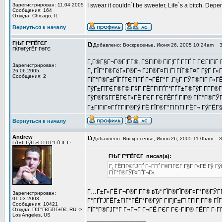
Зарегистрирован: 11.04.2005
I swear it couldn`t be sweeter, Life`s a bitch. Depe
Сообщения: 164
Откуда: Chicago, IL
Вернуться к началу
ГЊГ Г°ГЁГЄГ
Добавлено: Воскресенье, Июня 26, 2005 10:24am
За
ГЌГ®ГўГЁГ·Г®ГЄ
Г‚Г®Г§Г¬Г®Г¦Г­Г®, ГЅГІГ® ГіГ¦ГҐ Г­ГҐ Г ГЄГІГіГ Г«
Зарегистрирован:
Г‚ ГЇГ°Г®ГёГ«Г®Г¬ ГЈГ®Г¤Гі Гї ГЇГ®Г¤Г ГўГ Г«
26.06.2005
Сообщения: 2
ГЇГ°Г®Г±ГЇГҐГЄГІГҐ Г¬ГЁГ°Г .ГђГ ГЎГ®ГІГ Г«ГЁ 
ГўГ±ГїГЄГ®Г© Г§Г ГЁГ­ГІГҐГ°ГҐГ±Г®ГўГ Г­Г­Г®Г
ГўГ®Г§Г­ГЁГЄГ«ГЁ ГЄГ ГЄГЁГҐ ГІГ® ГЇГ°Г®ГЎГ
Г±ГІГіГ¤ГҐГ­ГІГ®Гў ГЁ ГЇГ®Г°ГІГїГІ ГЁГ¬ ГўГЁГ
Вернуться к началу
Andrew
Добавлено: Воскресенье, Июня 26, 2005 11:05am
За
ГѓГ«Г ГўГ­Г»Г© ГІГ°ГҐГЇГ Г·
ГЊГ Г°ГЁГЄГ писал(а):
Г‚ ГЁГІГ®ГЈГҐ Г¬Г­ГҐ Г®ГІГЄГ Г§Г Г«ГЁ Гў 
ГЇГ°Г®ГЎГ«ГҐГ¬Г».
Г…Г±Г«ГЁ Г¬Г®Г¦Г­Г® вЂ“ ГЇГ®ГЇГ®Г¤Г°Г®ГЎГ­Г
Зарегистрирован:
01.03.2003
Г°ГҐГЈГЁГ±ГІГ°ГЁГ°Г®ГўГ ГІГјГ±Гї Г­ГіГ¦Г­Г® ГЇ
Сообщения: 10421
ГЇГ°Г®ГЈГ°Г Г¬Г¬Г Г¬ГЁ ГЄГ ГЄ-ГІГ® ГЁГ­Г Г·Г
Откуда: Г€Г°ГЄГіГІГ±ГЄ, RU ->
Los Angeles, US
_________________