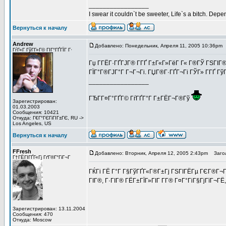
_________________
I swear it couldn`t be sweeter, Life`s a bitch. Depe
Вернуться к началу
Andrew
Добавлено: Понедельник, Апреля 11, 2005 10:36pm
ГѓГ«Г ГўГ­Г»Г© ГІГ°ГҐГЇГ Г·
Гџ Г­ГЁГ·ГҐГЈГ® Г­ГҐ Г±Г«Г»ГёГ Г« Г®ГЎ ГЅГІГ®Г
ГЇГ°Г®ГЈГ°Г Г¬Г¬Гі. ГЏГ®Г·ГҐГ¬Гі ГЎГ» Г­ГҐ Г
_________________
ГЂГ­Г¤Г°ГҐГ© ГѓГҐГ°Г Г±ГЁГ¬Г®Гў
Зарегистрирован:
01.03.2003
Сообщения: 10421
Откуда: Г€Г°ГЄГіГІГ±ГЄ, RU ->
Los Angeles, US
Вернуться к началу
FFresh
Добавлено: Вторник, Апреля 12, 2005 2:43pm
Загол
Г†ГЁГІГҐГ«Гј ГґГ®Г°ГіГ¬Г
ГЌГі ГЁ Г°Г Г§ГўГҐГ«Г®Г±Гј ГЅГІГЁГµ ГЄГ®Г¬ГЇ
ГІГ®, Г·ГІГ® ГЁГ±ГЇГ»ГІГ Г­Г® Г¤Г°ГіГ§ГјГїГ¬ГЁ
Зарегистрирован: 13.11.2004
Сообщения: 470
Откуда: Moscow