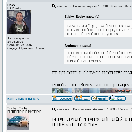
Doxx
Добавлено: Пятница, Апреля 15, 2005 6:42pm
Загол
US Patriot
Sticky_Eecky писал(а):
...Г•Г®Г·Гі ГіГ·ГЁГ¶Г , Г­Г® ГЇГ®ГЄГ ГЅГІГ® 
Г±Г Г¬Г®Г¬Гі ГЇГ®Г±ГІГіГЇГ ГІГј Гў Г Г¬ГҐГ°
Г¤Г Г¦ГҐ Г­ГҐ ГЇГ°ГҐГ¤Г±ГІГ ГўГ«ГїГѕ. ...
Зарегистрирован:
14.06.2003
Сообщения: 2082
Andrew писал(а):
Откуда: Ulyanovsk, Russia
ГЉ Г±Г®Г¦Г Г«ГҐГ­ГЁГѕ, Гї ГЇГҐГ°ГҐГЇГіГІГ Г
ГЇГҐГ°ГҐГ­ГҐГ±, ГЄГ±ГІГ ГІГЁ, ГЅГІГ®ГІ ГІГ®
Г±ГЁГ«ГҐГ­ Г®Г±Г®ГЎГ®...
Г’Г Г¦ГҐ ГЎГҐГ¤Г , ГЇГ°Г® ГіГ·ГҐГЎГі Г­ГЁГ·ГҐГ
_________________
Г‘Г¤ГҐГ«Г Г© Г±ГўГ®Гѕ Г¬ГҐГ·ГІГі Г¶ГҐГ«ГјГѕ. 
Вернуться к началу
Sticky_Eecky
Добавлено: Воскресенье, Апреля 17, 2005 7:54am
З
Г†ГЁГІГҐГ«Гј ГґГ®Г°ГіГ¬Г
Г‹Г Г¤Г­Г , ГўГ±ГҐ Г°Г ГўГ­Г® Г±ГЇГ Г±ГЁГЎГ®. 
Г­Г ГЇГЁГёГі Г­Г ГґГ®Г°ГіГ¬.
_________________