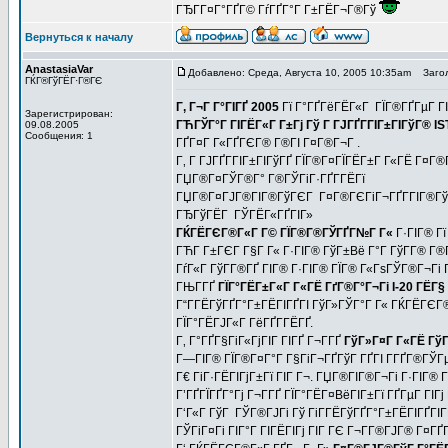
ГЂГ­Г¤Г°ГҐГ© ГѓГҐГ°Г Г±ГЁГ¬Г®Гў
Вернуться к началу
AnastasiaVar
Добавлено: Среда, Августа 10, 2005 10:35am
Заголо
ГЌГ®ГўГЁГ·Г®ГЄ
Г‚ Г¬Г Г°ГІГҐ 2005
Гї Г°ГҐГёГЁГ«Г ГЇГ®ГҐГµГ ГІ
Зарегистрирован:
ГЋГЎГ°Г ГІГЁГ«Г Г±Гј Гў Г ГЈГҐГ­ГІГ±ГІГўГ® IS
09.08.2005
Сообщения: 1
ГҐГ¤Г Г«ГҐГЄГ® Г®ГІ Г¤Г®Г¬Г .
Г‚ Г ГЈГҐГ­ГІГ±ГІГўГҐ ГЇГ®Г¤ГЇГЁГ±Г Г«ГЁ Г¤Г
ГЏГ®Г¤ГЎГ®Г° Г®ГЎГіГ·ГҐГ­ГЁГї
ГЏГ®Г¤ГЈГ®ГІГ®ГўГЄГ Г¤Г®ГЄГіГ¬ГҐГ­ГІГ®Гў
ГЂГўГЁГ ГЎГЁГ«ГҐГІГ»
ГЌГЁГЄГ®Г«Г Г© ГЇГ®Г®ГЎГҐГ№Г Г«
Г·ГІГ® Гї
ГЋГ­ Г±ГЄГ Г§Г Г« Г·ГІГ® ГўГ±Вё Г°Г ГўГ­Г® Г®
ГѓГ«Г ГўГ­Г®ГҐ ГІГ® Г·ГІГ® ГЇГ® Г«ГѕГЎГ®Г¬Гі Г
ГЊГ­ГҐ
ГЇГ°ГЁГ±Г«Г Г«ГЁ ГґГ®Г°Г¬Гі I-20 ГЁГ§
Г“Г­ГЁГўГҐГ°Г±ГЁГІГҐГІ ГўГ»ГЎГ°Г Г« ГЌГЁГЄГ®
ГЇГ°ГЁГЈГ«Г ГёГҐГ­ГЁГҐ.
Г‚ Г°ГҐГ§ГіГ«ГјГІГ ГІГҐ Г¬Г­ГҐ
ГўГ»Г¤Г Г«ГЁ ГўГ
Г—ГІГ® ГЇГ®Г¤Г°Г Г§ГіГ¬ГҐГўГ ГҐГІ Г­ГҐГ®ГЎГµ
Г€ ГіГ·ГЁГІГјГ±Гї ГІГ Г¬. ГЏГ®ГІГ®Г¬Гі Г·ГІГ® 
Г’ГҐГЇГҐГ°Гј Г¬Г­ГҐ ГЇГ°ГЁГ¤ВёГІГ±Гї ГҐГµГ ГІГј
Г‘Г«Г ГўГ ГЎГ®ГЈГі Гў ГіГ­ГЁГўГҐГ°Г±ГЁГІГҐГІГҐ Г
ГЎГіГ¤Гі ГІГ°Г ГІГЁГІГј ГІГ ГЄ Г¬Г­Г®ГЈГ® Г¤ГҐГ