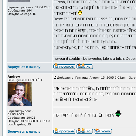
FFresh, Гї ГЇГ®Г­ГЁГ¬Г Гѕ, Г·ГІГ® Г«ГіГ·ГёГҐ ГҐ
Зарегистрирован: 11.04.2005
ГЄГ®ГІГ®Г°Г»Гµ ГіГ¦ГҐ ГЄГІГ®-ГІГ® ГЇГ®Г«ГјГ
Сообщения: 164
ГґГ®Г°ГіГ¬ГҐ
Откуда: Chicago, IL
Doxx: Г°Г ГЎГ®ГІГ ГѕГІ Г± 1995 ГЈ., ГЇГ® ГЅГІГ
Г±ГЇГ°Г®Г±ГЁГ« Гі Г­ГЁГµ Г­Г Г±ГЄГ®Г«ГјГЄГ® Г
Г•Г®Г·Гі ГіГ·ГЁГ¶Г , Г­Г® ГЇГ®ГЄГ ГЅГІГ® ГЎГ®Г
Г±Г Г¬Г®Г¬Гі ГЇГ®Г±ГІГіГЇГ ГІГј Гў Г Г¬ГҐГ°ГЁ
Г¤Г Г¦ГҐ Г­ГҐ ГЇГ°ГҐГ¤Г±ГІГ ГўГ«ГїГѕ.
ГЏГ«Г®ГµГ®, Г·ГІГ® Г­Г Гё IEC ГЅГІГЁГ¬ Г­ГҐ Г
_________________
I swear it couldn`t be sweeter, Life`s a bitch. Depe
Вернуться к началу
Andrew
Добавлено: Пятница, Апреля 15, 2005 6:03am
Загол
ГѓГ«Г ГўГ­Г»Г© ГІГ°ГҐГЇГ Г·
ГЉ Г±Г®Г¦Г Г«ГҐГ­ГЁГѕ, Гї ГЇГҐГ°ГҐГЇГіГІГ Г« 
ГЇГҐГ°ГҐГ­ГҐГ±, ГЄГ±ГІГ ГІГЁ, ГЅГІГ®ГІ ГІГ®ГЇГ
Г±ГЁГ«ГҐГ­ Г®Г±Г®ГЎГ®...
_________________
Зарегистрирован:
01.03.2003
ГЂГ­Г¤Г°ГҐГ© ГѓГҐГ°Г Г±ГЁГ¬Г®Гў
Сообщения: 10421
Откуда: Г€Г°ГЄГіГІГ±ГЄ, RU ->
Los Angeles, US
Вернуться к началу