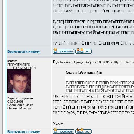
Г‘ ГЌГЁГЄГ®Г«Г ГҐГ¬ Г¬Г»
Г¤Г®ГЈГ®ГўГ Г°ГЁГў
Г
ГҐГ¤Гі ГўГ±ГҐГЈГ® Г«ГЁГёГј Гў Г±ГҐГ°ГҐГ¤Г
ГЇГ°ГЁГ¤ВёГІГ±Гї, Г ГµГ®ГІГҐГ«Г ГІГ® Г­Г Г«ГҐ
Г„ГҐГ§ГЁГ­ГґГ®Г°Г¬Г Г¶ГЁГї ГЇГ®Г«Г­ГҐГ©ГёГ Г
Г„ГҐГ­ГјГЈГЁ Г¤ГҐГ°ГіГІ ГЇГ® Г±ГІГ°Г ГёГ­Г®Г¬Гі
ГЉГ Г·ГҐГ±ГІГўГ® Г®ГЎГ±Г«ГіГ¦ГЁГўГ Г­ГЁГї 
_________________
ГўГ±ГҐ Г·ГІГ® Г­ГЁ ГЇГ°Г®ГЁГ±ГµГ®Г¤ГЁГІ, ГўГ
Вернуться к началу
MaxiM
Добавлено: Среда, Августа 10, 2005 2:19pm
Заголов
ГЃГіГ¤ГіГ№ГЁГ©
Г Г¬ГҐГ°ГЁГЄГ Г­ГҐГ¶
AnastasiaVar писал(а):
Г„ГҐГ§ГЁГ­ГґГ®Г°Г¬Г Г¶ГЁГї ГЇГ®Г«Г­ГҐГ©ГёГ
Г„ГҐГ­ГјГЈГЁ Г¤ГҐГ°ГіГІ ГЇГ® Г±ГІГ°Г ГёГ­Г®Г
ГЉГ Г·ГҐГ±ГІГўГ® Г®ГЎГ±Г«ГіГ¦ГЁГўГ Г­ГЁГ
ГЉ Г±Г®Г¦Г Г«ГҐГ­ГЁГѕ, ГІГ ГЄГ®ГҐ Г®ГЎГ±Г«Гі
Зарегистрирован:
03.06.2003
Г­ГЁГ¬ГЁ ГЇГ®Г±ГіГ¤ГЁГІГјГ±Гї/ГЇГ®Г°ГіГЈГ ГІГ
Сообщения: 3546
Г±Г«ГЁ ГҐГ±ГІГј ГўГ®Г§Г¬Г®Г¦Г­Г®Г±ГІГј ГҐГµГ Г
Откуда: Moscow
Г®ГІГЇГ Г«Г®, Г·ГІГ® Г±Г¬ГҐГ«Г® ГҐГ§Г¦Г Г© Гў
_________________
MaxiM
Вернуться к началу