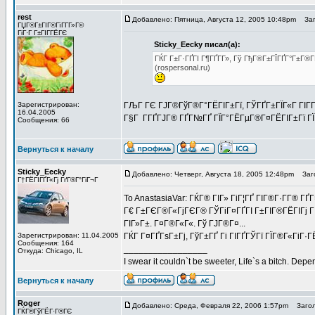
rest
Добавлено: Пятница, Августа 12, 2005 10:48pm
Заго
ГЏГ®Г±ГІГ®ГїГ­Г­Г»Г©
ГіГ·Г Г±ГІГ­ГЁГЄ
Sticky_Eecky писал(а):
ГЌГ Г±Г·ГҐГІ Г¶ГҐГ­Г», Гў ГђГ®Г±ГЇГҐГ°Г±Г®Г
(rospersonal.ru)
Зарегистрирован:
ГЉГ ГЄ ГЈГ®ГўГ®Г°ГЁГІГ±Гї, ГЎГҐГ±ГЇГ«Г ГІГ­
16.04.2005
Г§Г Г­ГҐГЈГ® ГҐГ№ГҐ ГЇГ°ГЁГµГ®Г¤ГЁГІГ±Гї ГЇГ
Сообщения: 66
Вернуться к началу
Sticky_Eecky
Добавлено: Четверг, Августа 18, 2005 12:48pm
Заго
Г†ГЁГІГҐГ«Гј ГґГ®Г°ГіГ¬Г
To AnastasiaVar: ГЌГ® ГІГ» ГіГ¦ГҐ ГІГ®Г·Г­Г® Г
Г€ Г±ГЄГ®Г«ГјГЄГ® ГЎГіГ¤ГҐГІ Г±ГІГ®ГЁГІГј ГІ
ГІГ»Г±. Г¤Г®Г«Г«. Гў ГЈГ®Г¤...
Зарегистрирован: 11.04.2005
ГЌГ Г¤ГҐГѕГ±Гј, ГўГ±ГҐ Гі ГІГҐГЎГї ГЇГ®Г«ГіГ·Г
Сообщения: 164
_________________
Откуда: Chicago, IL
I swear it couldn`t be sweeter, Life`s a bitch. Depe
Вернуться к началу
Roger
Добавлено: Среда, Февраля 22, 2006 1:57pm
Заголо
ГЌГ®ГўГЁГ·Г®ГЄ