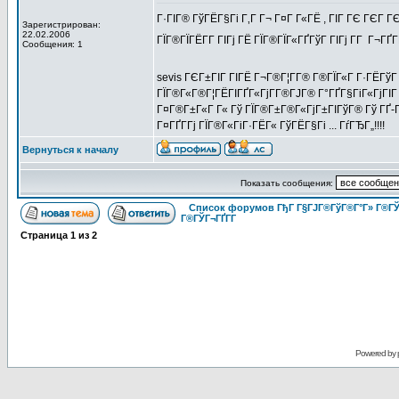
Г·ГІГ® ГўГЁГ§Гі Г‚Г Г¬ Г¤Г Г«ГЁ , ГІГ ГЄ ГЄГ Г
Зарегистрирован:
22.02.2006
ГЇГ®ГЇГЁГ­Г ГІГј ГЁ ГЇГ®ГЇГ«ГҐГўГ ГІГј Г­Г Г¬ГҐ
Сообщения: 1
sevis ГЄГ±ГІГ ГІГЁ Г¬Г®Г¦Г­Г® Г®ГЇГ«Г Г·ГЁГўГ
ГЇГ®Г«Г®Г¦ГЁГІГҐГ«ГјГ­Г®ГЈГ® Г°ГҐГ§ГіГ«ГјГІГ Г
Г¤Г®Г±Г«Г Г« Гў ГЇГ®Г±Г®Г«ГјГ±ГІГўГ® Гў ГҐ-
Г¤ГҐГ­Гј ГЇГ®Г«ГіГ·ГЁГ« ГўГЁГ§Гі ... ГѓГЂГ„!!!!
Вернуться к началу
Показать сообщения:
Список форумов ГђГ Г§ГЈГ®ГўГ®Г°Г» Г®ГЎ
Г®ГЎГ¬ГҐГ­Г
Страница
1
из
2
Powered by