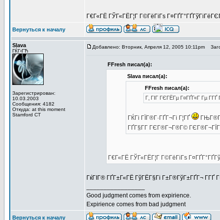
Г€Г«ГЁ ГЎГ«ГЁГ¦Г Г©ГёГіГѕ Г¤ГҐГ°ГҐГўГіГёГЄ
Вернуться к началу
Slava
Добавлено: Вторник, Апреля 12, 2005 10:11pm
Заго
ГЌГ‹ГЋ
FFresh писал(а):
Slava писал(а):
FFresh писал(а):
Зарегистрирован:
Г‚ ГІГ ГЄГЁГµ Г¤ГҐГ«Г Гµ Г­ГҐ
10.03.2003
Сообщения: 4182
Откуда: at this moment
Stamford CT
ГЌГі ГЇГ®Г·ГҐГ¬Гі Г¦ГҐ
ГЊГ®Г¦
ГҐГ§Г­Г ГЄГ®Г¬Г®Г© ГЄГ®Г¬ГЇГ Г
Г€Г«ГЁ ГЎГ«ГЁГ¦Г Г©ГёГіГѕ Г¤ГҐГ°ГҐГ
ГќГІГ® ГҐГ±Г«ГЁ ГўГЁГ§Гі Г±Г®ГўГ±ГҐГ¬ Г­ГҐ Г¤Г
_________________
Good judgment comes from expirience.
Expirience comes from bad judgment
Вернуться к началу