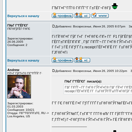
ГЂГ­Г¤Г°ГҐГ© ГѓГҐГ°Г Г±ГЁГ¬Г®Гў
Вернуться к началу
ГЊГ Г°ГЁГЄГ
Добавлено: Воскресенье, Июня 26, 2005 8:07pm
Заг
ГЌГ®ГўГЁГ·Г®ГЄ
Гї ГЇГ®Г¤Г ГўГ Г«Г Г¤Г®ГЄ-ГІГ» Г­Г F1 ГўГЁГ§Г
Зарегистрирован:
ГЁГ­Г±ГІГЁГІГіГІГ , Г§Г ГІГҐГ¬ Г­Г Г¤Г® ГЎГ»Г«
26.06.2005
Сообщения: 2
Г Г«Г ) ГЁ ГіГ¦ГҐ Г± receipt ГЁГ¤ГІГЁ Г­Г Г±Г
ГЈГ®Г¤Гі
Вернуться к началу
Andrew
Добавлено: Воскресенье, Июня 26, 2005 10:22pm
За
ГѓГ«Г ГўГ­Г»Г© ГІГ°ГҐГЇГ Г·
ГЊГ Г°ГЁГЄГ писал(а):
Г§Г ГІГҐГ¬ Г­Г Г¤Г® ГЎГ»Г«Г® Г§Г ГЇГ«Г ГІГЁГ
receipt ГЁГ¤ГІГЁ Г­Г Г±Г®ГЎГҐГ±ГҐГ¤Г®ГўГ Г
Г’Г ГЄ Г®Г­ГЁ Г¤Г Г¦ГҐ Г­ГҐ Г±Г®Г®ГЎГ№ГЁГ«
Зарегистрирован:
01.03.2003
Сообщения: 10421
Откуда: Г€Г°ГЄГіГІГ±ГЄ, RU ->
Г‚Г®Г®ГЎГ№ГҐ, Г±ГІГ°Г Г­Г­Г® вЂ“ Г­Г ГўГҐГ°Г­
Los Angeles, US
Г‚ГҐГ¤Гј Г¬Г®Г¦Г­Г® ГЎГ»Г«Г® ГЎГ» ГЁ ГЇГ®ГІГ
_________________