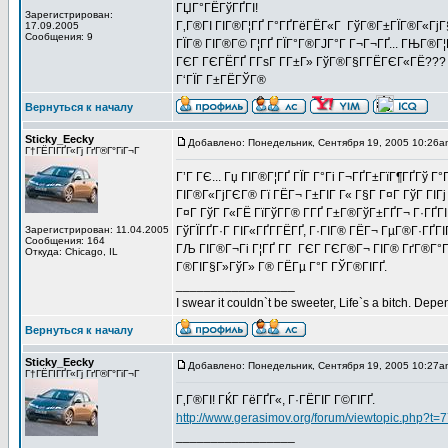
ГЏГ°ГЁГўГҐГІ!
Зарегистрирован:
Г‚Г®ГІ ГІГ®Г¦ГҐ Г°ГҐГёГЁГ«Г ГўГ®Г±ГЇГ®Г«ГјГ§
17.09.2005
Сообщения: 9
ГЇГ® ГІГ®Г© Г¦ГҐ ГЇГ°Г®ГЈГ°Г Г¬Г¬ГҐ... ГЊГ®Г¦
ГЄГ ГЄГЁГҐ Г­ГѕГ Г­Г±Г» ГўГ®Г§Г­ГЁГЄГ«ГЁ???
Г‘ГЇГ Г±ГЁГЎГ®
Вернуться к началу
Sticky_Eecky
Добавлено: Понедельник, Сентября 19, 2005 10:26a
Г†ГЁГІГҐГ«Гј ГґГ®Г°ГіГ¬Г
Г’Г ГЄ... Гџ ГІГ®Г¦ГҐ ГЇГ Г°Гі Г¬ГҐГ±ГїГ¶ГҐГў 
ГІГ®Г«ГјГЄГ® Гї ГЁГ¬ Г±ГІГ Г« Г§Г Г¤Г ГўГ ГІГ
Г¤Г ГўГ Г«ГЁ ГїГўГ­Г® Г­ГҐ Г±Г®ГўГ±ГҐГ¬ Г·ГҐГ
Зарегистрирован: 11.04.2005
ГўГЇГҐГ·Г ГІГ«ГҐГ­ГЁГҐ, Г·ГІГ® ГЁГ¬ ГµГ®Г·ГҐГІ
Сообщения: 164
ГЉ ГІГ®Г¬Гі Г¦ГҐ Г­Г ГЄГ ГЄГ®Г¬ ГІГ® ГґГ®Г°Гі
Откуда: Chicago, IL
Г®ГІГ§Г»ГўГ» Г® ГЁГµ Г°Г ГЎГ®ГІГҐ.
_________________
I swear it couldn`t be sweeter, Life`s a bitch. Depe
Вернуться к началу
Sticky_Eecky
Добавлено: Понедельник, Сентября 19, 2005 10:27a
Г†ГЁГІГҐГ«Гј ГґГ®Г°ГіГ¬Г
Г‚Г®ГІ! ГЌГ ГёГҐГ«, Г·ГЁГІГ Г©ГІГҐ.
http://www.gerasimov.org/forum/viewtopic.php?t=
_________________