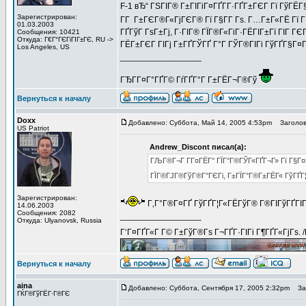
F-1 вЂ“ ГЅГІГ® Г±ГІГіГ¤ГҐГ­Г·ГҐГ±ГЄГ Гї ГўГЁГ
Зарегистрирован:
Г­Г Г±ГЄГ®Г«ГјГЄГ® Гї Г§Г­Г Гѕ. Г…Г±Г«ГЁ Гї Г­Г
01.03.2003
ГҐГўГ ГѕГ±Гј, Г·ГІГ® ГЇГ®Г«ГіГ·ГЁГІГ±Гї ГІГ Г
Сообщения: 10421
Откуда: Г€Г°ГЄГіГІГ±ГЄ, RU ->
ГЁГ±ГЄГ ГІГј Г±ГҐГЎГҐ Г°Г ГЎГ®ГІГі ГўГҐГ§Г¤Г
Los Angeles, US
_________________
ГЂГ­Г¤Г°ГҐГ© ГѓГҐГ°Г Г±ГЁГ¬Г®Гў
Вернуться к началу
Doxx
Добавлено: Суббота, Май 14, 2005 4:53pm
Заголово
US Patriot
Andrew_Discont писал(а):
ГЉГ®Г¬Г Г­Г¤ГЁГ° ГЇГ°Г®ГЎГ«ГҐГ¬Г» Гї Г§Г¤ГҐ
ГЇГ®ГЈГ®ГўГ®Г°ГЄГі, Г±ГЇГ°Г®Г±ГЁГ« ГўГҐГ¦
Зарегистрирован:
Г‚Г°Г®Г¤ГҐ ГўГҐГ¦Г«ГЁГўГ® Г®ГІГўГҐГІ
14.06.2003
Сообщения: 2082
_________________
Откуда: Ulyanovsk, Russia
Г‘Г¤ГҐГ«Г Г© Г±ГўГ®Гѕ Г¬ГҐГ·ГІГі Г¶ГҐГ«ГјГѕ. 
Вернуться к началу
aina
Добавлено: Суббота, Сентября 17, 2005 2:32pm
Заг
ГЌГ®ГўГЁГ·Г®ГЄ