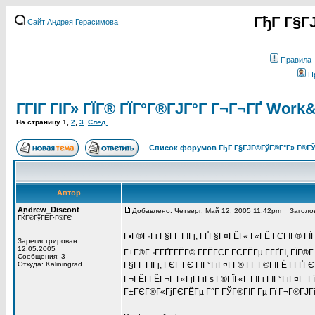
ГђГ Г§Г
Сайт Андрея Герасимова
Правила
П
ГГІГ ГІГ» ГЇГ® ГЇГ°Г®ГЈГ°Г Г¬Г¬ГҐ Wor
На страницу
1
,
2
,
3
След.
Список форумов ГђГ Г§ГЈГ®ГўГ®Г°Г» Г®ГЎ
Автор
Andrew_Discont
Добавлено: Четверг, Май 12, 2005 11:42pm
Заголово
ГЌГ®ГўГЁГ·Г®ГЄ
Г•Г®Г·Гі Г§Г­Г ГІГј, ГҐГ§Г¤ГЁГ« Г«ГЁ ГЄГІГ® 
Зарегистрирован:
12.05.2005
Г±Г®Г¬Г­ГҐГ­ГЁГ© Г­ГЁГЄГ ГЄГЁГµ Г­ГҐГІ, ГЇГ
Сообщения: 3
Откуда: Kaliningrad
Г§Г­Г ГІГј, ГЄГ ГЄ ГІГ°ГіГ¤Г­Г® Г­Г Г©ГІГЁ Г­
Г¬ГЁГ­ГЁГ¬Г Г«ГјГ­ГіГѕ Г®ГЇГ«Г ГІГі ГІГ°ГіГ¤Г 
Г±ГЄГ®Г«ГјГЄГЁГµ Г°Г ГЎГ®ГІГ Гµ Гї Г¬Г®ГЈГі 
_________________