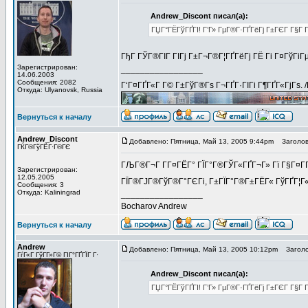
Andrew_Discont писал(а):
ГЏГ°ГЁГўГҐГІ! Г’Г» ГµГ®Г·ГҐГёГј Г±ГЄГ Г§Г Г
ГђГ ГЎГ®ГІГ ГІГј Г±Г¬Г®Г¦ГҐГёГј ГЁ Гі Г¤ГўГіГ
Зарегистрирован:
_________________
14.06.2003
Сообщения: 2082
Г‘Г¤ГҐГ«Г Г© Г±ГўГ®Гѕ Г¬ГҐГ·ГІГі Г¶ГҐГ«ГјГѕ. 
Откуда: Ulyanovsk, Russia
Вернуться к началу
Andrew_Discont
Добавлено: Пятница, Май 13, 2005 9:44pm
Заголово
ГЌГ®ГўГЁГ·Г®ГЄ
ГЉГ®Г¬Г Г­Г¤ГЁГ° ГЇГ°Г®ГЎГ«ГҐГ¬Г» Гї Г§Г¤ГҐГ
Зарегистрирован:
12.05.2005
ГЇГ®ГЈГ®ГўГ®Г°ГЄГі, Г±ГЇГ°Г®Г±ГЁГ« ГўГҐГ¦Г
Сообщения: 3
Откуда: Kaliningrad
_________________
Bocharov Andrew
Вернуться к началу
Andrew
Добавлено: Пятница, Май 13, 2005 10:12pm
Заголов
ГѓГ«Г ГўГ­Г»Г© ГІГ°ГҐГЇГ Г·
Andrew_Discont писал(а):
ГЏГ°ГЁГўГҐГІ! Г’Г» ГµГ®Г·ГҐГёГј Г±ГЄГ Г§Г Г