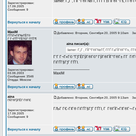
:lamer: Г„Г , ГЇГ°Г®Г№ГҐ, Г­ГҐ Г±ГЇГ®Г°Гѕ, Г­Г®
Зарегистрирован:
17.09.2005
Сообщения: 9
Вернуться к началу
MaxiM
Добавлено: Вторник, Сентября 20, 2005 9:10am
Заг
ГЃГіГ¤ГіГ№ГЁГ©
Г Г¬ГҐГ°ГЁГЄГ Г­ГҐГ¶
aina писал(а):
:lamer: Г„Г , ГЇГ°Г®Г№ГҐ, Г­ГҐ Г±ГЇГ®Г°Гѕ, Г­
Г‘Г Г¬Г»Г© "Г¦ГЁГўГ®Г©" ГўГ®ГЇГ°Г®Г± Г­Г Гґ
ГіГҐГ§Г¦Г ГҐГІ.
_________________
Зарегистрирован:
MaxiM
03.06.2003
Сообщения: 3546
Откуда: Moscow
Вернуться к началу
aina
Добавлено: Вторник, Сентября 20, 2005 9:13am
Заг
ГЌГ®ГўГЁГ·Г®ГЄ
ГЉГ ГЄ-ГІГ® ГіГҐГ§Г¦Г ГҐГІ, Г Г®ГЇГ»ГІГ®Г¬-Г
Зарегистрирован:
17.09.2005
Сообщения: 9
Вернуться к началу