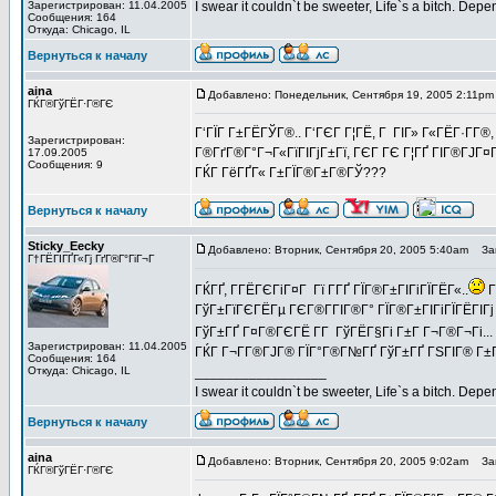
Зарегистрирован: 11.04.2005
I swear it couldn`t be sweeter, Life`s a bitch. Depe
Сообщения: 164
Откуда: Chicago, IL
Вернуться к началу
aina
Добавлено: Понедельник, Сентября 19, 2005 2:11pm
ГЌГ®ГўГЁГ·Г®ГЄ
Г‘ГЇГ Г±ГЁГЎГ®.. Г‘ГЄГ Г¦ГЁ, Г ГІГ» Г«ГЁГ·Г­Г®,
Зарегистрирован:
Г®ГґГ®Г°Г¬Г«ГїГІГјГ±Гї, ГЄГ ГЄ Г¦ГҐ ГІГ®ГЈГ¤
17.09.2005
Сообщения: 9
ГЌГ ГёГҐГ« Г±ГЇГ®Г±Г®ГЎ???
Вернуться к началу
Sticky_Eecky
Добавлено: Вторник, Сентября 20, 2005 5:40am
Заг
Г†ГЁГІГҐГ«Гј ГґГ®Г°ГіГ¬Г
ГЌГҐ, Г­ГЁГЄГіГ¤Г Гї Г­ГҐ ГЇГ®Г±ГІГіГЇГЁГ«..
Г
ГўГ±ГїГЄГЁГµ ГЄГ®Г­ГІГ®Г° ГЇГ®Г±ГІГіГЇГЁГІГј
ГўГ±ГҐ Г¤Г®ГЄГЁ Г­Г ГўГЁГ§Гі Г±Г Г¬Г®Г¬Гі... Г
Зарегистрирован: 11.04.2005
ГЌГ Г¬Г­Г®ГЈГ® ГЇГ°Г®Г№ГҐ ГўГ±ГҐ ГЅГІГ® Г±Г¤Г
Сообщения: 164
Откуда: Chicago, IL
_________________
I swear it couldn`t be sweeter, Life`s a bitch. Depe
Вернуться к началу
aina
Добавлено: Вторник, Сентября 20, 2005 9:02am
Заг
ГЌГ®ГўГЁГ·Г®ГЄ