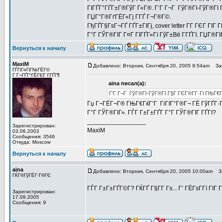
ГІГҐГ°ГҐГ±Г®ГўГ Г«Г®. Г‘Г Г¬Г ГўГ®ГІ-ГўГ®ГІ Г
ГЏГ°Г®ГґГЁГ«Гј Г­ГҐ Г¬Г®Г©.
ГђГҐГ§ГѕГ¬ГҐ ГҐГ±ГІГј, cover letter Г­Г ГЄГ ГІ
Г°Г ГЎГ®ГІГ Г¤Г ГІГҐГ«Гї ГўГ±Вё Г­ГҐГІ. ГЏГ®Г
Вернуться к началу
MaxiM
Добавлено: Вторник, Сентября 20, 2005 9:54am
Заг
ГЃГіГ¤ГіГ№ГЁГ©
Г Г¬ГҐГ°ГЁГЄГ Г­ГҐГ¶
aina писал(а):
Г‘Г Г¬Г ГўГ®ГІ-ГўГ®ГІ Г§Г ГЄГ®Г­Г·Гі ГЊГ€Г
Гџ Г¬ГЁГ¬Г® ГЊГ€ГќГ’Г ГіГІГ°Г®Г¬ ГЁ ГўГҐГ·Г
Г°Г ГЎГ®ГІГ». ГЃГ Г±Г±ГҐГ­ Г°Г ГЎГ®ГІГ ГҐГІ?
_________________
Зарегистрирован:
MaxiM
03.06.2003
Сообщения: 3546
Откуда: Moscow
Вернуться к началу
aina
Добавлено: Вторник, Сентября 20, 2005 10:00am
За
ГЌГ®ГўГЁГ·Г®ГЄ
ГЃГ Г±Г±ГҐГ©Г­? ГЌГҐ Г§Г­Г Гѕ... Г‘ ГЁГѕГ­Гї ГІГ 
Зарегистрирован:
17.09.2005
Сообщения: 9