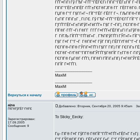
ГҐГ¤ГіГІ Гў ГЂГ¬ГҐГ°ГЁГЄГі ГІГіГ°ГЁГ±ГІГ Г¬ГЁ 
ГІГіГ°ГЁГ±ГІГЁГ·ГҐГ±ГЄГ®ГЈГ® Г­Г ГЁГ­Г®Г©. Г
ГЏГ® Г°Г Г§Г­Г»Г¬ ГЇГ°ГЁГ·ГЁГ­Г Г¬. ГЉГІГ®-ГІ
Г±ГІГ ГІГіГ±Г , ГІ.ГЄ. Гў ГЂГ¬ГҐГ°ГЁГЄГҐ ГЇГ°
Г¦ГҐГ­ГЁГ«Г±Гї/ГўГ»ГёГҐГ« Г§Г Г¬ГіГ¦, ГЄГІГ®-
ГЇГ®Г·ГҐГ¬Гі Г®Г­Г Г­ГҐ Г¤ГҐГ«ГЁГІГ±Гї Г±ГўГ
Г ГѓГЉ ГЇГҐГ°ГҐГёГ«Г . ГЋГІГўГҐГІ ГЎГ»Г« ГЇГ°
Г§Г Г¤Г Г°Г¬Г Г®ГІГ¤Г ГўГ ГІГј ГЁГ­ГґГ®Г°Г¬Г Г
ГЄГІГ®-ГІГ® ГЎГіГ¤ГҐГІ Г§Г­Г ГІГј ГІГ ГЄГіГѕ ГЁ
ГЄГ®Г¬ГґГ®Г°ГІГ­Г®/ГЎГҐГ§Г®ГЇГ Г±Г­Г® Г·ГіГў
ГЄГІГ® ГµГ®Г·ГҐГІ, ГІГ®ГІ ГЇГіГ±ГІГј Г¤Г®ГЎГ
ГіГЇГ Г¤ГҐГІ.
_________________
MaxiM
_________________
MaxiM
Вернуться к началу
aina
Добавлено: Вторник, Сентября 20, 2005 9:45am
Заг
ГЌГ®ГўГЁГ·Г®ГЄ
To Sticky_Eecky:
Зарегистрирован:
17.09.2005
Сообщения: 9
Гџ- ГІГ® Г¤Г ГўГ­Г® Г®ГЇГ°ГҐГ¤ГҐГ«ГЁГ«Г Г±Гј
Г°Г ГЎГ®ГІГ ГІГј. ГЁГ±ГЄГ Г«Г Г°Г ГЎГ®ГІГ Г¤Г ГІ