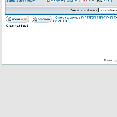
Вернуться к началу
Показать сообщения:
Список форумов ГђГ Г§ГЈГ®ГўГ®Г°Г» Г®ГЎ
Г®ГЎГ¬ГҐГ­Г
Страница
1
из
3
Powered by