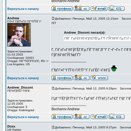
Bocharov Andrew
Вернуться к началу
Andrew
Добавлено: Пятница, Май 13, 2005 12:15am
Заголово
ГѓГ«Г ГўГ­Г»Г© ГІГ°ГҐГЇГ Г·
IST
Andrew_Discont писал(а):
ГЌГ Г±ГЄГ®Г«ГјГЄГЁГµ Г°Г ГЎГ®ГІГ Гµ Гї Г¬Г
Г‚ ГіГ±Г«Г®ГўГЁГїГµ ГЇГ°Г®ГЈГ°Г Г¬Г¬Г» Г·ГІГ
Зарегистрирован:
01.03.2003
ГўГ®Г®ГЎГ№ГҐ?
Сообщения: 10421
_________________
Откуда: Г€Г°ГЄГіГІГ±ГЄ, RU ->
Los Angeles, US
ГЂГ­Г¤Г°ГҐГ© ГѓГҐГ°Г Г±ГЁГ¬Г®Гў
Вернуться к началу
Andrew_Discont
Добавлено: Пятница, Май 13, 2005 9:29pm
Заголово
ГЌГ®ГўГЁГ·Г®ГЄ
ГЏГ°ГЁГўГҐГІ! Г’Г» ГµГ®Г·ГҐГёГј Г±ГЄГ Г§Г ГІГ
Зарегистрирован:
_________________
12.05.2005
Сообщения: 3
Bocharov Andrew
Откуда: Kaliningrad
Вернуться к началу
Doxx
Добавлено: Пятница, Май 13, 2005 9:37pm
Заголово
US Patriot