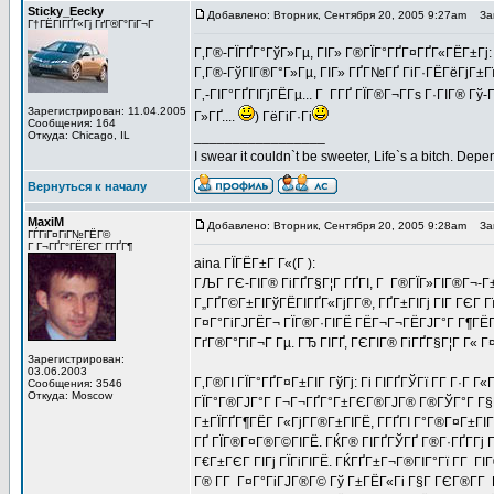
Sticky_Eecky
Добавлено: Вторник, Сентября 20, 2005 9:27am
Заг
Г†ГЁГІГҐГ«Гј ГґГ®Г°ГіГ¬Г
Г‚Г®-ГЇГҐГ°ГўГ»Гµ, ГІГ» Г®ГЇГ°ГҐГ¤ГҐГ«ГЁГ±Гј:
Г‚Г®-ГўГІГ®Г°Г»Гµ, ГІГ» ГҐГ№ГҐ ГіГ·ГЁГёГјГ±Г
Г‚-ГІГ°ГҐГІГјГЁГµ... Г Г­ГҐ ГЇГ®Г¬Г­Гѕ Г·ГІГ® Гў-Г
Зарегистрирован: 11.04.2005
Г»ГҐ....
) ГёГіГ·Гі
Сообщения: 164
Откуда: Chicago, IL
_________________
I swear it couldn`t be sweeter, Life`s a bitch. Depe
Вернуться к началу
MaxiM
Добавлено: Вторник, Сентября 20, 2005 9:28am
Заг
ГЃГіГ¤ГіГ№ГЁГ©
Г Г¬ГҐГ°ГЁГЄГ Г­ГҐГ¶
aina ГЇГЁГ±Г Г«(Г ):
ГЉГ ГЄ-ГІГ® ГіГҐГ§Г¦Г ГҐГІ, Г Г®ГЇГ»ГІГ®Г¬-Г
Г„ГҐГ©Г±ГІГўГЁГІГҐГ«ГјГ­Г®, ГҐГ±ГІГј ГІГ ГЄГ Гї
Г¤Г°ГіГЈГЁГ¬ ГЇГ®Г·ГІГЁ ГЁГ¬Г¬ГЁГЈГ°Г Г¶ГЁГ®
ГґГ®Г°ГіГ¬Г Гµ. ГЂ ГІГҐ, ГЄГІГ® ГіГҐГ§Г¦Г Г« Г
Зарегистрирован:
03.06.2003
Г‚Г®ГІ ГЇГ°ГҐГ¤Г±ГІГ ГўГј: Гі ГІГҐГЎГї Г­Г Г·Г Г«
Сообщения: 3546
Откуда: Moscow
ГЇГ°Г®ГЈГ°Г Г¬Г¬ГҐГ°Г±ГЄГ®ГЈГ® Г®ГЎГ°Г Г§Г®
Г±ГЇГҐГ¶ГЁГ Г«ГјГ­Г®Г±ГІГЁ, Г­ГҐГІ Г°Г®Г¤Г±ГІ
ГҐ ГЇГ®Г¤Г®Г©ГІГЁ. ГЌГ® ГІГҐГЎГҐ Г®Г·ГҐГ­Гј Г
Г€Г±ГЄГ ГІГј ГЇГіГІГЁ. ГЌГҐГ±Г¬Г®ГІГ°Гї Г­Г Г
Г® Г­Г Г¤Г°ГіГЈГ®Г© Гў Г±ГЁГ«Гі Г§Г ГЄГ®Г­Г Г