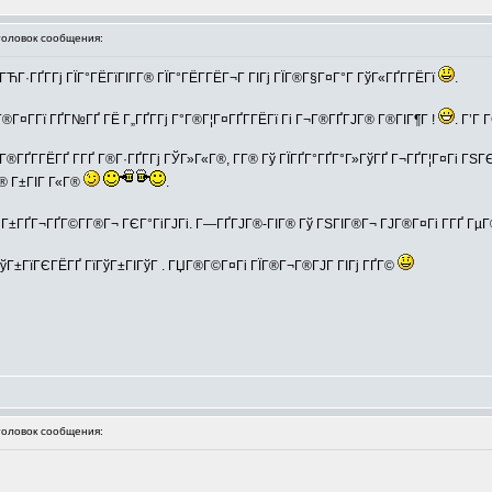
ловок сообщения:
ГЋГ·ГҐГ­Гј ГЇГ°ГЁГїГІГ­Г® ГЇГ°ГЁГ­ГЁГ¬Г ГІГј ГЇГ®Г§Г¤Г°Г ГўГ«ГҐГ­ГЁГї
.
Г®Г¤Г­Гї ГҐГ№ГҐ ГЁ Г„ГҐГ­Гј Г°Г®Г¦Г¤ГҐГ­ГЁГї Гі Г¬Г®ГҐГЈГ® Г®ГІГ¶Г !
. Г’Г 
Г°Г®ГҐГ­ГЁГҐ Г­ГҐ Г®Г·ГҐГ­Гј ГЎГ»Г«Г®, Г­Г® Гў ГЇГҐГ°ГҐГ°Г»ГўГҐ Г¬ГҐГ¦Г¤Гі Г
® Г±ГІГ Г«Г®
.
Гў Г±ГҐГ¬ГҐГ©Г­Г®Г¬ ГЄГ°ГіГЈГі. Г—ГҐГЈГ®-ГІГ® Гў ГЅГІГ®Г¬ ГЈГ®Г¤Гі Г­ГҐ ГµГ
 ГўГ±ГїГЄГЁГҐ ГїГўГ±ГІГўГ . ГЏГ®Г©Г¤Гі ГЇГ®Г¬Г®ГЈГ ГІГј ГҐГ©
ловок сообщения: