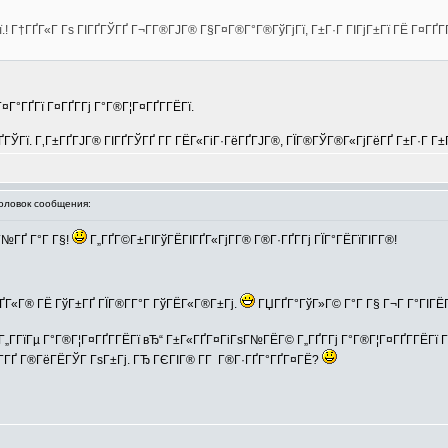
Гї.! Г†ГҐГ«Г Гѕ ГІГҐГЎГҐ Г¬Г­Г®ГЈГ® Г§Г¤Г®Г°Г®ГўГјГї, Г±Г·Г ГІГјГ±Гї ГЁ Г¤ГҐ
Г¤Г°ГҐГї Г¤ГҐГ­Гј Г°Г®Г¦Г¤ГҐГ­ГЁГї.
ГҐГЎГї. Г‚Г±ГҐГЈГ® ГІГҐГЎГҐ Г­Г ГЁГ«ГіГ·ГёГҐГЈГ®, ГЇГ®ГЎГ®Г«ГјГёГҐ Г±Г·Г Г±
ловок сообщения:
Г№ГҐ Г°Г Г§!
Г„ГҐГ©Г±ГІГўГЁГІГҐГ«ГјГ­Г® Г®Г·ГҐГ­Гј ГЇГ°ГЁГїГІГ­Г®!
ҐГ«Г® ГЁ ГўГ±ГҐ ГЇГ®Г­Г°Г ГўГЁГ«Г®Г±Гј.
ГЏГҐГ°ГўГ»Г© Г°Г Г§ Г¬Г Г°ГІГЁГ
„Г­ГїГµ Г°Г®Г¦Г¤ГҐГ­ГЁГї вЂ“ Г±Г«ГҐГ¤ГіГѕГ№ГЁГ© Г„ГҐГ­Гј Г°Г®Г¦Г¤ГҐГ­ГЁГї Г
 Г­ГҐ Г®ГёГЁГЎГ ГѕГ±Гј. ГЂ ГЄГІГ® Г­Г Г®Г·ГҐГ°ГҐГ¤ГЁ?