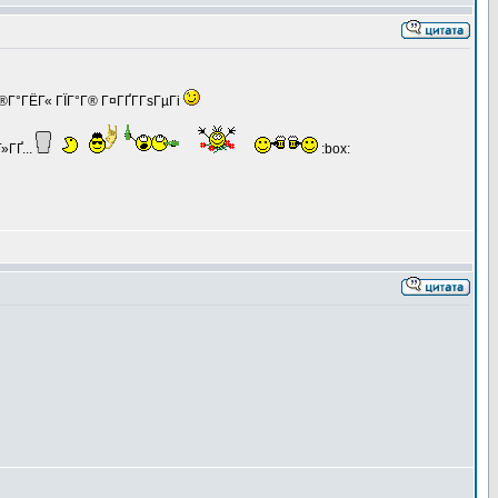
Г®Г°ГЁГ« ГЇГ°Г® Г¤ГҐГ­ГѕГµГі
»ГҐ...
:box: