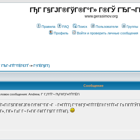
ГђГ Г§ГЈГ®ГўГ®Г°Г» Г®ГЎ ГЂГ¬Г
www.gerasimov.org
Правила
FAQ
Поиск
Пользователи
Группы
Профиль
Войти и проверить личные сообщения
 ГЂГ¬ГҐГ°ГЁГЄГҐ
->
Г†ГЁГ§Г­Гј
Сообщение
вок сообщения: Andrew, Г‘ Г„Г­ГҐГ¬ ГђГ®Г¦Г¤ГҐГ­ГЁГї
ҐГ«Гї ГЅГІГ®ГЈГ® ГґГ®Г°ГіГ¬Г - Г¤ГҐГ­Гј Г°Г®Г¦Г¤ГҐГ­ГЁГї! Г†ГҐГ«Г Гѕ ГІГҐГЎ
», ГІГ» Г±Г Г¬ Г«ГіГ·ГёГҐ Г§Г­Г ГҐГёГј.