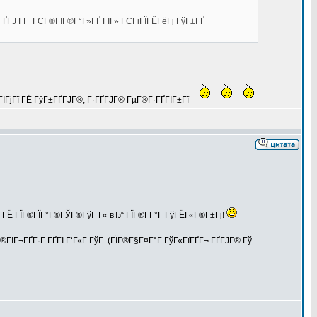
Г­ГҐГЈ Г­Г ГЄГ®ГІГ®Г°Г»ГҐ ГІГ» ГЄГіГЇГЁГёГј ГўГ±ГҐ
ГІГјГї ГЁ ГўГ±ГҐГЈГ®, Г·ГҐГЈГ® ГµГ®Г·ГҐГІГ±Гї
­ГЁ ГЇГ®ГЇГ°Г®ГЎГ®ГўГ Г« вЂ“ ГЇГ®Г­Г°Г ГўГЁГ«Г®Г±Гј!
®ГІГ¬ГҐГ·Г ГҐГІ Г‘Г«Г ГўГ (ГЇГ®Г§Г¤Г°Г ГўГ«ГїГҐГ¬ ГҐГЈГ® Гў