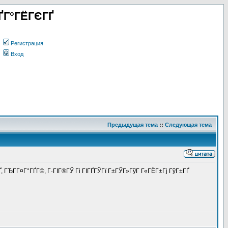
ҐГ°ГЁГЄГҐ
Регистрация
Вход
Предыдущая тема
::
Следующая тема
ГҐ, ГЂГ­Г¤Г°ГҐГ©, Г·ГІГ®ГЎ Гі ГІГҐГЎГї Г±ГЎГ»ГўГ Г«ГЁГ±Гј ГўГ±ГҐ