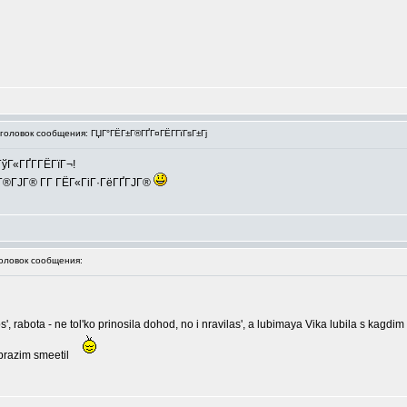
оловок сообщения: ГЏГ°ГЁГ±Г®ГҐГ¤ГЁГ­ГїГѕГ±Гј
ўГ«ГҐГ­ГЁГїГ¬!
Г®ГЈГ® Г­Г ГЁГ«ГіГ·ГёГҐГЈГ®
ловок сообщения:
, rabota - ne tol'ko prinosila dohod, no i nravilas', a lubimaya Vika lubila s kagdim 
 obrazim smeetil