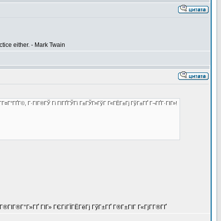
tice either. - Mark Twain
Г­Г¤Г°ГҐГ©, Г·ГІГ®ГЎ Гі ГІГҐГЎГї Г±ГЎГ»ГўГ Г«ГЁГ±Гј ГўГ±ГҐ Г¬ГҐГ·ГІГ»!
ГЄГ®ГІГ®Г°Г»ГҐ ГІГ» ГЄГіГЇГЁГёГј ГўГ±ГҐ Г®Г±ГІГ Г«ГјГ­Г®ГҐ