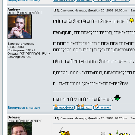
Andrew
Добавлено: Четверг, Декабря 25, 2003 10:05pm
Заго
ГѓГ«Г ГўГ­Г»Г© ГІГ°ГҐГЇГ Г·
Г‘ГЇГ Г±ГЁГЎГ® ГўГ±ГҐГ¬ ГЎГ®Г«ГјГёГ®ГҐ!
ГЋГ«ГјГЈГ , Г­ГҐ ГЇГ®ГўГҐГ°ГЁГёГј, Г­Г® Г±ГҐГЈ
Г‘ ГіГІГ°Г Г±ГҐГЈГ®Г¤Г­Гї Г·ГІГ®-ГІГ® Г­Г Г±ГІ
Зарегистрирован:
01.03.2003
ГЇГЁГўГЄГ ГЁ Г±Г°Г Г§Гі ГўГ±ГҐ ГµГ®Г°Г®ГёГ
Сообщения: 10421
Откуда: Г€Г°ГЄГіГІГ±ГЄ, RU ->
Los Angeles, US
ГЌГі Г Г±ГЇГ°Г ГўГ«ГїГІГј ГЎГіГ¤Гі Г¤Г®Г¬Г , 
Г‚ГЁГЄГ , ГІГ Г¬ ГЎГҐГ¤Г­Г Гї, ГЈГ®ГІГ®ГўГЁГІ
Г…Г№ГҐ Г°Г Г§ ГўГ±ГҐГ¬ Г±ГЇГ Г±ГЁГЎГ®!
_________________
ГЂГ­Г¤Г°ГҐГ© ГѓГҐГ°Г Г±ГЁГ¬Г®Гў
Вернуться к началу
Debaser
Добавлено: Четверг, Декабря 25, 2003 10:25pm
Заго
Г†ГЁГІГҐГ«Гј ГґГ®Г°ГіГ¬Г