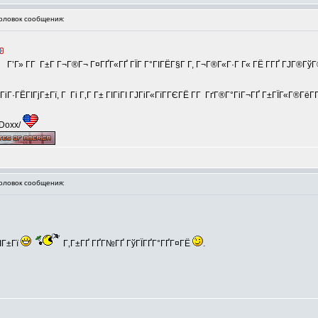
ловок сообщения:
Г’Г» Г­Г Г±Г Г¬Г®Г¬ Г¤ГҐГ«ГҐ ГЇГ Г°ГІГЁГ§Г Г­, Г¬Г®Г«Г·Г Г« ГЁ Г­ГҐ ГЈГ®Гў
Г«ГіГ·ГЁГІГјГ±Гї, Г Гі Г‚Г Г± ГІГіГІ ГЈГіГ«ГїГ­ГЄГЁ Г­Г ГґГ®Г°ГіГ¬ГҐ Г±ГЇГ«Г®ГёГ­Г
/Doxx/
ловок сообщения:
ІГ±Гї
Г‚Г±ГҐ ГҐГ№ГҐ ГўГЇГҐГ°ГҐГ¤ГЁ
.