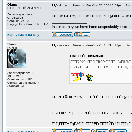
Oluna
Добавлено: Четверг, Декабря 25, 2003 7:08pm
Загол
ГЏГІГЁГ¶Г -ГѓГ®ГўГ®Г°ГіГ­
Зарегистрирован:
ГќГІГ® Г·ГІГ®, ГҐГЈГ® ГіГЈГ®Г°Г Г§Г¤ГЁГ«Г®
07.03.2003
Сообщения: 931
_________________
Откуда: Piter-Santa Clara, CA
In our country we have three unspeakably precious
Вернуться к началу
Slava
Добавлено: Четверг, Декабря 25, 2003 7:17pm
Заголо
ГЌГ‹ГЋ
ГЂГ°ГІГҐГ¬ писал(а):
Г‘ГҐГЈГ®Г¤Г­Гї Гі ГЂГ­Г¤Г°ГҐГї - Г±Г®Г§Г
ГЂ ГЄГ ГЄГЁГҐ Гі ГІГҐГЎГї Г¬ГҐГ·ГІГ», ГІГ
Зарегистрирован:
10.03.2003
Сообщения: 4182
Откуда: at this moment
Stamford CT
ГЏГ°Г ГўГ¤Г ? Г‰ГҐГҐГҐГҐ.... Г Гї ГЁ Г­ГҐ Г§Г­Г Г
ГЂГ­Г¤Г°ГѕГµГ ! Г•Г°ГҐГ­ Г«ГЁ ГІГ» Г¬Г®Г«Г·Г
Г‘ Г„Г­ГҐГ¬ ГђГ®Г¦Г¤ГҐГ­ГЁГї ГІГҐГЎГї.! Г†ГҐГ«
Вернуться к началу