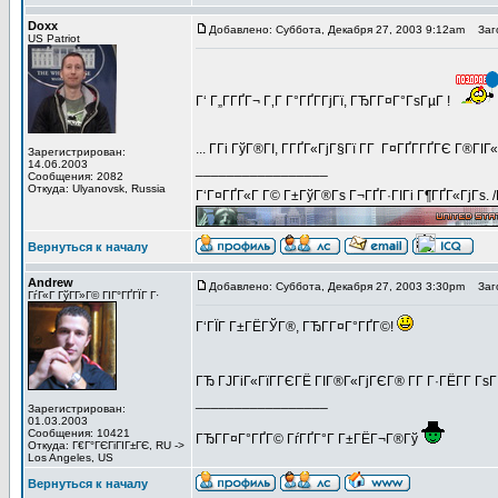
Doxx
Добавлено: Суббота, Декабря 27, 2003 9:12am
Заго
US Patriot
Г‘ Г„Г­ГҐГ¬ Г‚Г Г°ГҐГ­ГјГї, ГЂГ­Г¤Г°ГѕГµГ !
... Г­Гі ГўГ®ГІ, Г­ГҐГ«ГјГ§Гї Г­Г Г¤ГҐГ­ГҐГЄ Г®ГІ
Зарегистрирован:
14.06.2003
_________________
Сообщения: 2082
Откуда: Ulyanovsk, Russia
Г‘Г¤ГҐГ«Г Г© Г±ГўГ®Гѕ Г¬ГҐГ·ГІГі Г¶ГҐГ«ГјГѕ. 
Вернуться к началу
Andrew
Добавлено: Суббота, Декабря 27, 2003 3:30pm
Заго
ГѓГ«Г ГўГ­Г»Г© ГІГ°ГҐГЇГ Г·
Г‘ГЇГ Г±ГЁГЎГ®, ГЂГ­Г¤Г°ГҐГ©!
ГЂ ГЈГіГ«ГїГ­ГЄГЁ ГІГ®Г«ГјГЄГ® Г­Г Г·ГЁГ­Г ГѕГ
_________________
Зарегистрирован:
01.03.2003
Сообщения: 10421
ГЂГ­Г¤Г°ГҐГ© ГѓГҐГ°Г Г±ГЁГ¬Г®Гў
Откуда: Г€Г°ГЄГіГІГ±ГЄ, RU ->
Los Angeles, US
Вернуться к началу