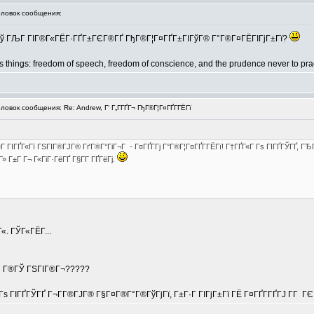
овок сообщения:
 Гў ГЉГ ГІГ®Г«ГЁГ·ГҐГ±ГЄГ®ГҐ ГђГ®Г¦Г¤ГҐГ±ГІГўГ® Г°Г®Г¤ГЁГІГјГ±Гї?
 things: freedom of speech, freedom of conscience, and the prudence never to prac
вок сообщения: Re: Andrew, Г‘ Г„Г­ГҐГ¬ ГђГ®Г¦Г¤ГҐГ­ГЁГї
¤Г ГІГҐГ«Гї ГЅГІГ®ГЈГ® ГґГ®Г°ГіГ¬Г - Г¤ГҐГ­Гј Г°Г®Г¦Г¤ГҐГ­ГЁГї! Г†ГҐГ«Г Гѕ ГІГҐГЎГҐ, ГЂ
» Г±Г Г¬ Г«ГіГ·ГёГҐ Г§Г­Г ГҐГёГј.
«. ГЎГ«ГЁГ­...
 Г« Г®ГЎ ГЅГІГ®Г¬?????
Г Гѕ ГІГҐГЎГҐ Г¬Г­Г®ГЈГ® Г§Г¤Г®Г°Г®ГўГјГї, Г±Г·Г ГІГјГ±Гї ГЁ Г¤ГҐГ­ГҐГЈ Г­Г 