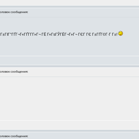
ловок сообщения:
іГ±ГІГ°ГҐГ¬Г«ГҐГ­Г­Г»Г¬ ГЁ Г«ГѕГЎГЁГ¬Г»Г¬ ГЄГ ГЄ Г±ГҐГ©Г·Г Г±!
ловок сообщения:
ловок сообщения: