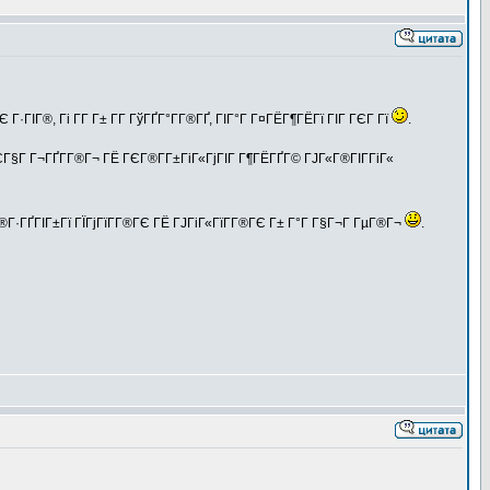
ГЄ Г·ГІГ®, Гі Г­Г Г± Г­Г ГўГҐГ°Г­Г®ГҐ, ГІГ°Г Г¤ГЁГ¶ГЁГї ГІГ ГЄГ Гї
.
ЅГЄГ§Г Г¬ГҐГ­Г®Г¬ ГЁ ГЄГ®Г­Г±ГіГ«ГјГІГ Г¶ГЁГҐГ© ГЈГ«Г®ГІГ­ГіГ«
®Г·ГҐГІГ±Гї ГЇГјГїГ­Г®ГЄ ГЁ ГЈГіГ«ГїГ­Г®ГЄ Г± Г°Г Г§Г¬Г ГµГ®Г¬
.