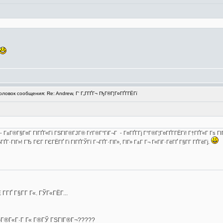
овок сообщения: Re: Andrew, Г‘ Г„Г­ГҐГ¬ ГђГ®Г¦Г¤ГҐГ­ГЁГї
ї - Г±Г®Г§Г¤Г ГІГҐГ«Гї ГЅГІГ®ГЈГ® ГґГ®Г°ГіГ¬Г - Г¤ГҐГ­Гј Г°Г®Г¦Г¤ГҐГ­ГЁГї! Г†ГҐГ«Г Гѕ ГІ
ҐГ·ГІГ»! ГЂ ГЄГ ГЄГЁГҐ Гі ГІГҐГЎГї Г¬ГҐГ·ГІГ», ГІГ» Г±Г Г¬ Г«ГіГ·ГёГҐ Г§Г­Г ГҐГёГј.
­ГҐ Г§Г­Г Г«. ГЎГ«ГЁГ­...
 Г¬Г®Г«Г·Г Г« Г®ГЎ ГЅГІГ®Г¬?????