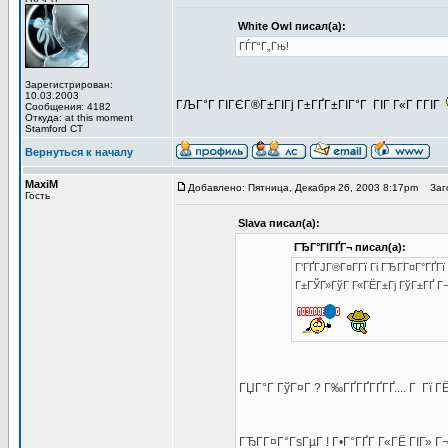
White Owl писал(а):
ГЃГ“Г„Гњ!
Зарегистрирован:
10.03.2003
ГЉГ°Г ГІГЄГ®Г±ГІГј Г±ГҐГ±ГІГ°Г ГІГ Г«Г Г­ГІГ
Сообщения: 4182
Откуда: at this moment
Stamford CT
Вернуться к началу
MaxiM
Добавлено: Пятница, Декабря 26, 2003 8:17pm
Загол
Гость
Slava писал(а):
ГЂГ°ГІГҐГ¬ писал(а):
Г‘ГҐГЈГ®Г¤Г­Гї Гі ГЂГ­Г¤Г°ГҐГ
Г±ГЎГ»ГўГ Г«ГЁГ±Гј ГўГ±ГҐ Г¬Г
ГЏГ°Г ГўГ¤Г ? Г‰ГҐГҐГҐГҐ.... Г Гї ГЁ Г
ГЂГ­Г¤Г°ГѕГµГ ! Г•Г°ГҐГ­ Г«ГЁ ГІГ»