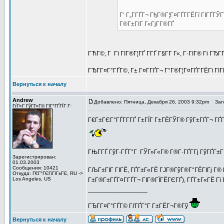
Г‘ Г„Г­ГҐГ¬ ГђГ®Г¦Г¤ГҐГ­ГЁГї ГІГҐГЎ
Г®Г±ГІГ Г«ГјГ­Г®ГҐ
ГЋГ©, Г Гї ГІГ®Г¦ГҐ Г­ГҐ Г§Г­Г Г«, Г·ГІГ® Гі ГЂГ­
ГЂГ­Г¤Г°ГҐГ©, Г± Г¤Г­ГҐГ¬ Г°Г®Г¦Г¤ГҐГ­ГЁГї ГІ
Вернуться к началу
Andrew
Добавлено: Пятница, Декабря 26, 2003 9:32pm
Заго
ГѓГ«Г ГўГ­Г»Г© ГІГ°ГҐГЇГ Г·
Г€Г±ГЄГ°ГҐГ­Г­ГҐ Г±ГЇГ Г±ГЁГЎГ® ГўГ±ГҐГ¬ ГҐ
ГЊГ­ГҐ ГўГ·ГҐГ°Г ГЎГ»Г«Г® Г®Г·ГҐГ­Гј ГўГҐГ±Г
Зарегистрирован:
01.03.2003
Сообщения: 10421
ГЉГ±ГІГ ГІГЁ, ГҐГ±Г«ГЁ ГЈГ®ГўГ®Г°ГЁГІГј Г® Г
Откуда: Г€Г°ГЄГіГІГ±ГЄ, RU ->
Los Angeles, US
Г±Г®Г±ГҐГ¤Г­ГҐГ¬ ГІГ®ГЇГЁГЄГҐ), ГҐГ±Г«ГЁ Гї
_________________
ГЂГ­Г¤Г°ГҐГ© ГѓГҐГ°Г Г±ГЁГ¬Г®Гў
Вернуться к началу