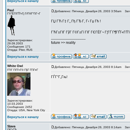
Вернуться к началу
Paul
Добавлено: Пятница, Декабря 26, 2003 3:56am
Заго
Г†ГЁГІГҐГ«Гј ГґГ®Г°ГіГ¬Г
ГЏ ГЋ Г‡ Г„ Гђ ГЂ Г‚ Г‹ Гџ Гћ !
ГЋГ±ГІГ ГўГ Г©Г±Гї ГІГ ГЄГЁГ¬ Г¦ГҐ Г¶ГҐГ«ГҐГ
_________________
Зарегистрирован:
future >> reality
29.09.2003
Сообщения: 171
Откуда: Piter, RUS
Вернуться к началу
White Owl
Добавлено: Пятница, Декабря 26, 2003 8:14am
Заго
ГГІГ ГІГ­Г»Г© Г§Г Г­ГіГ¤Г
ГЃГ“Г„Гњ!
Зарегистрирован:
10.03.2003
Сообщения: 2452
Откуда: USA, New York City
Вернуться к началу
Slava
Добавлено: Пятница, Декабря 26, 2003 8:14am
Заго
ГЌГ‹ГЋ