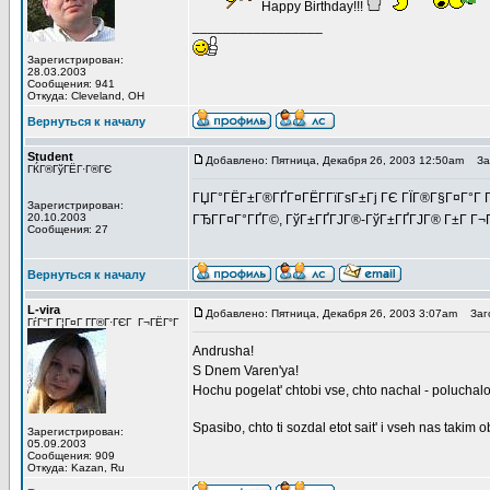
Happy Birthday!!!
_________________
Зарегистрирован:
28.03.2003
Сообщения: 941
Откуда: Cleveland, OH
Вернуться к началу
Student
Добавлено: Пятница, Декабря 26, 2003 12:50am
Заг
ГЌГ®ГўГЁГ·Г®ГЄ
ГЏГ°ГЁГ±Г®ГҐГ¤ГЁГ­ГїГѕГ±Гј ГЄ ГЇГ®Г§Г¤Г°Г Г
Зарегистрирован:
20.10.2003
ГЂГ­Г¤Г°ГҐГ©, ГўГ±ГҐГЈГ®-ГўГ±ГҐГЈГ® Г±Г Г¬
Сообщения: 27
Вернуться к началу
L-vira
Добавлено: Пятница, Декабря 26, 2003 3:07am
Заго
ГѓГ°Г Г¦Г¤Г Г­Г®Г·ГЄГ Г¬ГЁГ°Г
Andrusha!
S Dnem Varen'ya!
Hochu pogelat' chtobi vse, chto nachal - poluchalos'
Spasibo, chto ti sozdal etot sait' i vseh nas takim
Зарегистрирован:
05.09.2003
Сообщения: 909
Откуда: Kazan, Ru