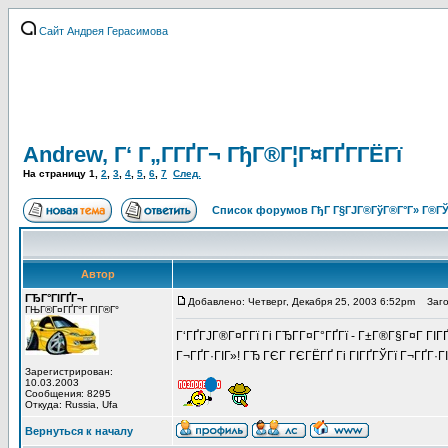
Сайт Андрея Герасимова
Andrew, Г‘ Г„Г­ГҐГ¬ ГђГ®Г¦Г¤ГҐГ­ГЁГї
На страницу
1
,
2
,
3
,
4
,
5
,
6
,
7
След.
Список форумов ГђГ Г§ГЈГ®ГўГ®Г°Г» Г®ГЎ
Автор
ГЂГ°ГІГҐГ¬
Добавлено: Четверг, Декабря 25, 2003 6:52pm
Заголо
ГЊГ®Г¤ГҐГ°Г ГІГ®Г°
Г‘ГҐГЈГ®Г¤Г­Гї Гі ГЂГ­Г¤Г°ГҐГї - Г±Г®Г§Г¤Г ГІГ
Г¬ГҐГ·ГІГ»! ГЂ ГЄГ ГЄГЁГҐ Гі ГІГҐГЎГї Г¬ГҐГ·ГІГ
Зарегистрирован:
10.03.2003
Сообщения: 8295
Откуда: Russia, Ufa
Вернуться к началу