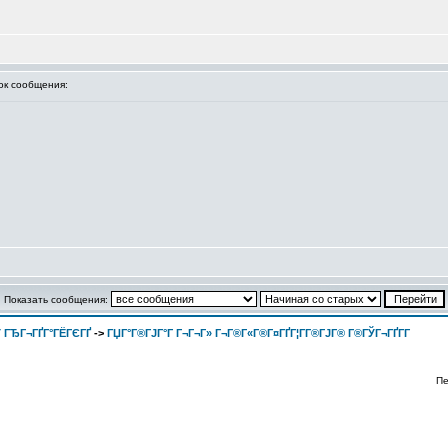
к сообщения:
Показать сообщения:
 ГЂГ¬ГҐГ°ГЁГЄГҐ
->
ГЏГ°Г®ГЈГ°Г Г¬Г¬Г» Г¬Г®Г«Г®Г¤ГҐГ¦Г­Г®ГЈГ® Г®ГЎГ¬ГҐГ­Г
Пе