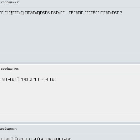
 сообщения:
Г Гї Г¶ГҐГ«Гј ГІГ®Г«ГјГЄГ® Г®Г¤Г­Г - ГЁГ§ГіГ·ГҐГ­ГЁГҐ ГїГ§Г»ГЄГ ?
 сообщения:
Г§Г­Г»Гµ ГЇГ°Г®ГЈГ°Г Г¬Г¬Г Гµ:
сообщения:
Гї ГІГ®ГЇГЁГЄГ Г±Г¬ГҐГёГ­Г® Г±ГІГ Г«Г®...