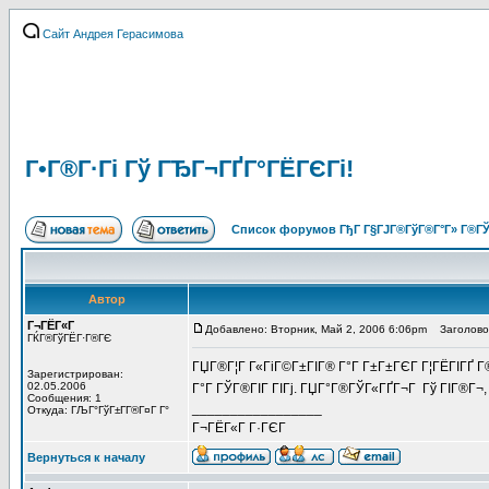
Сайт Андрея Герасимова
Г•Г®Г·Гі Гў ГЂГ¬ГҐГ°ГЁГЄГі!
Список форумов ГђГ Г§ГЈГ®ГўГ®Г°Г» Г®ГЎ
Автор
Г¬ГЁГ«Г
Добавлено: Вторник, Май 2, 2006 6:06pm
Заголовок 
ГЌГ®ГўГЁГ·Г®ГЄ
ГЏГ®Г¦Г Г«ГіГ©Г±ГІГ® Г°Г Г±Г±ГЄГ Г¦ГЁГІГҐ Г®
Зарегистрирован:
02.05.2006
Г°Г ГЎГ®ГІГ ГІГј. ГЏГ°Г®ГЎГ«ГҐГ¬Г Гў ГІГ®Г¬, Г
Сообщения: 1
_________________
Откуда: ГЉГ°ГўГ±Г­Г®Г¤Г Г°
Г¬ГЁГ«Г Г·ГЄГ
Вернуться к началу