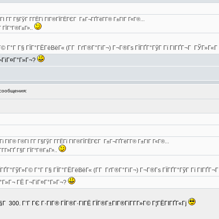
ГІ Г­Г Г§ГўГ Г­ГЁГї ГІГ®ГЇГЁГЄГ Г±Г¬ГҐГёГ­Г® Г±ГІГ Г«Г®...
Г ГЇГ°Г®Г±Г»..
Г°Г Г§ ГЇГ°ГЁГёВёГ« (Г­Г ГґГ®Г°ГіГ¬) Г¬Г®Гѕ ГЇГҐГ°ГўГ Гї ГІГҐГ¬Г ГЎГ»Г«Г
Г¬ГіГ¤Г°Г»Г¬?
сообщения:
Гі ГІГ® Г®ГІ Г­Г Г§ГўГ Г­ГЁГї ГІГ®ГЇГЁГЄГ Г±Г¬ГҐГёГ­Г® Г±ГІГ Г«Г®...
­Г­Г»ГҐ Г§Г ГЇГ°Г®Г±Г»..
ҐГ°ГўГ»Г© Г°Г Г§ ГЇГ°ГЁГёВёГ« (Г­Г ГґГ®Г°ГіГ¬) Г¬Г®Гѕ ГЇГҐГ°ГўГ Гї ГІГҐГ¬
 Г°Г»Г¬ ГЁ Г¬ГіГ¤Г°Г»Г¬?
Г 300. Г’Г ГЄ Г·ГІГ® ГЇГ®Г·ГІГЁ ГЇГ®Г±ГІГ®ГїГ­Г­Г»Г© Г¦ГЁГІГҐГ«Гј