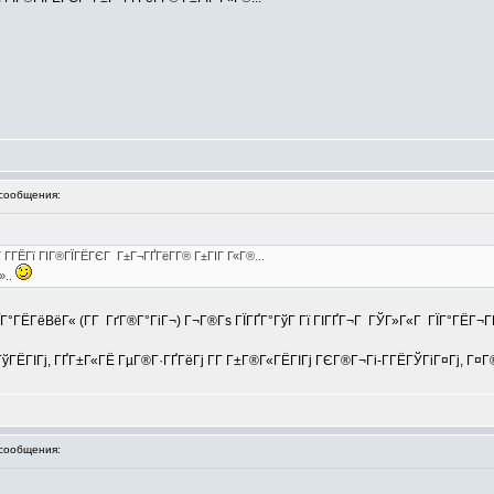
сообщения:
Г Г­ГЁГї ГІГ®ГЇГЁГЄГ Г±Г¬ГҐГёГ­Г® Г±ГІГ Г«Г®...
»..
°ГЁГёВёГ« (Г­Г ГґГ®Г°ГіГ¬) Г¬Г®Гѕ ГЇГҐГ°ГўГ Гї ГІГҐГ¬Г ГЎГ»Г«Г ГЇГ°ГЁГ¬ГҐ
ГЁГІГј, ГҐГ±Г«ГЁ ГµГ®Г·ГҐГёГј Г­Г Г±Г®Г«ГЁГІГј ГЄГ®Г¬Гі-Г­ГЁГЎГіГ¤Гј, Г¤Г®Г
сообщения: