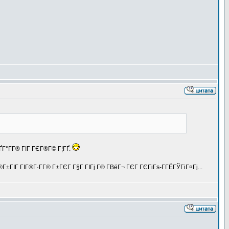
Г°Г­Г® ГІГ ГЄГ®Г© Г¦ГҐ.
±ГІГ ГІГ®Г·Г­Г® Г±ГЄГ Г§Г ГІГј Г® Г­ВёГ¬ ГЄГ ГЄГіГѕ-Г­ГЁГЎГіГ¤Гј...