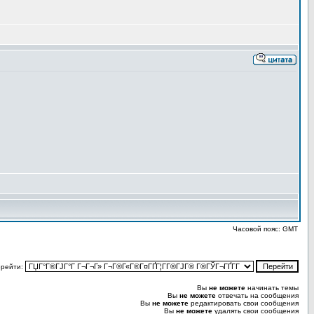
Часовой пояс: GMT
рейти:
Вы
не можете
начинать темы
Вы
не можете
отвечать на сообщения
Вы
не можете
редактировать свои сообщения
Вы
не можете
удалять свои сообщения