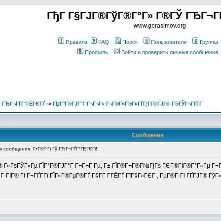
ГђГ Г§ГЈГ®ГўГ®Г°Г» Г®ГЎ ГЂГ¬Г
www.gerasimov.org
Правила
FAQ
Поиск
Пользователи
Группы
Профиль
Войти и проверить личные сообщения
 ГЂГ¬ГҐГ°ГЁГЄГҐ
->
ГЏГ°Г®ГЈГ°Г Г¬Г¬Г» Г¬Г®Г«Г®Г¤ГҐГ¦Г­Г®ГЈГ® Г®ГЎГ¬ГҐГ­Г
Сообщение
сообщения: Г•Г®Г·Гі Гў ГЂГ¬ГҐГ°ГЁГЄГі!
 Г«ГѕГЎГ»Гµ ГЇГ°Г®ГЈГ°Г Г¬Г¬Г Гµ, Г± ГЇГ®Г¬Г®Г№ГјГѕ ГЄГ®ГІГ®Г°Г»Гµ Г¬Г®Г
·ГІГ® Гі Г¬ГҐГ­Гї ГЇГ«Г®ГµГ®ГҐ Г§Г­Г Г­ГЁГҐ ГїГ§Г»ГЄГ , ГµГ®Г·Гі ГҐГЈГ® ГўГ»Г