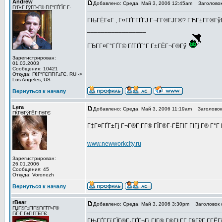
Andrew
Добавлено: Среда, Май 3, 2006 12:45am
Заголовок
ГѓГ«Г ГўГ­Г»Г© ГІГ°ГҐГЇГ Г·
ГЊГЁГ«Г , Г¤ГҐГ­ГҐГЈ Г¬Г­Г®ГЈГ®? ГЋГ±Г­Г®ГўГ­
_________________
ГЂГ­Г¤Г°ГҐГ© ГѓГҐГ°Г Г±ГЁГ¬Г®Гў
Зарегистрирован:
01.03.2003
Сообщения: 10421
Откуда: Г€Г°ГЄГіГІГ±ГЄ, RU ->
Los Angeles, US
Вернуться к началу
Lera
Добавлено: Среда, Май 3, 2006 11:19am
Заголовок
ГЌГ®ГўГЁГ·Г®ГЄ
Г‡Г¤ГҐГ±Гј Г¬Г®Г¦Г­Г® ГЇГ®Г·ГЁГІГ ГІГј Г® Г°Г 
www.newworkcity.ru
Зарегистрирован:
26.01.2006
Сообщения: 45
Откуда: Voronezh
Вернуться к началу
rBear
Добавлено: Среда, Май 3, 2006 3:30pm
Заголовок 
ГЏГ®Г±ГІГ®ГїГ­Г­Г»Г©
ГіГ·Г Г±ГІГ­ГЁГЄ
ГЊГҐГ­Гї ГЇГ®Г·ГҐГ¬Гі ГІГ® Г®ГІ Г­Г Г§ГўГ Г­ГЁ