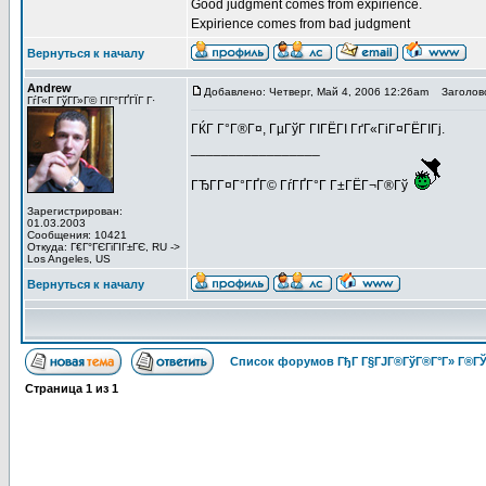
Good judgment comes from expirience.
Expirience comes from bad judgment
Вернуться к началу
Andrew
Добавлено: Четверг, Май 4, 2006 12:26am
Заголово
ГѓГ«Г ГўГ­Г»Г© ГІГ°ГҐГЇГ Г·
ГЌГ Г°Г®Г¤, ГµГўГ ГІГЁГІ ГґГ«ГіГ¤ГЁГІГј.
_________________
ГЂГ­Г¤Г°ГҐГ© ГѓГҐГ°Г Г±ГЁГ¬Г®Гў
Зарегистрирован:
01.03.2003
Сообщения: 10421
Откуда: Г€Г°ГЄГіГІГ±ГЄ, RU ->
Los Angeles, US
Вернуться к началу
Список форумов ГђГ Г§ГЈГ®ГўГ®Г°Г» Г®ГЎ
Страница
1
из
1