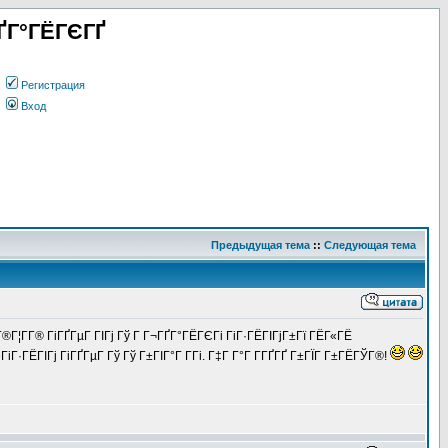
ҐГ°ГЁГЄГҐ
Регистрация
Вход
Предыдущая тема
::
Следующая тема
¦Г­Г® ГіГҐГµГ ГІГј Гў Г Г¬ГҐГ°ГЁГЄГі ГіГ·ГЁГІГјГ±Гї ГЁГ«ГЁ
іГ·ГЁГІГј ГіГҐГµГ Гў Гў Г±ГІГ°Г Г­Гі. Г‡Г Г°Г Г­ГҐГҐ Г±ГЇГ Г±ГЁГЎГ®!