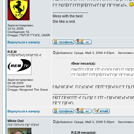
Г’Г ГЄГЁГҐ Г­ГҐГўГЁГ­Г­Г»ГҐ Г§Г ГЇГ°Г®Г±Г»..
_________________
Mess with the best
Die like a rest.
Зарегистрирован:
10.01.2006
Сообщения: 51
Откуда: ГЂГ­ГЈГ Г°Г±ГЄ, USSR
Вернуться к началу
R.E.M
Добавлено: Среда, Май 3, 2006 4:53pm
Заголовок 
Г†ГЁГІГҐГ«Гј ГґГ®Г°ГіГ¬Г
rBear писал(а):
ГЊГҐГ­Гї ГЇГ®Г·ГҐГ¬Гі ГІГ® Г®ГІ Г­Г Г§Гў
Г’Г ГЄГЁГҐ Г­ГҐГўГЁГ­Г­Г»ГҐ Г§Г ГЇГ°Г®Г±Г
Зарегистрирован:
06.08.2005
Сообщения: 508
ГЉГ®ГЈГ¤Г Гї Г±ГѕГ¤Г ГЇГҐГ°ГўГ»Г© Г°Г Г§ ГЇГ
Откуда: Novgorod The Great
_________________
ГЌГҐ ГЇГ®Г­ГҐГ¬Г Гѕ Г§Г Г·ГҐГ¬ Г§Г«Г®Г±Г«Г®Гў
ГЇГ°Г ГўГ¤Гі.
Вернуться к началу
White Owl
Добавлено: Среда, Май 3, 2006 5:30pm
Заголовок 
ГГІГ ГІГ­Г»Г© Г§Г Г­ГіГ¤Г
R.E.M писал(а):