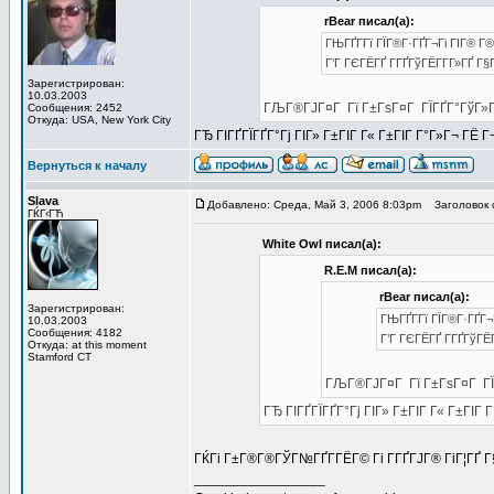
rBear писал(а):
ГЊГҐГ­Гї ГЇГ®Г·ГҐГ¬Гі ГІГ® Г®
Г’Г ГЄГЁГҐ Г­ГҐГўГЁГ­Г­Г»ГҐ Г§
Зарегистрирован:
10.03.2003
ГЉГ®ГЈГ¤Г Гї Г±ГѕГ¤Г ГЇГҐГ°ГўГ»Г© 
Сообщения: 2452
Откуда: USA, New York City
ГЂ ГІГҐГЇГҐГ°Гј ГІГ» Г±ГІГ Г« Г±ГІГ Г°Г»Г¬ ГЁ 
Вернуться к началу
Slava
Добавлено: Среда, Май 3, 2006 8:03pm
Заголовок 
ГЌГ‹ГЋ
White Owl писал(а):
R.E.M писал(а):
rBear писал(а):
Зарегистрирован:
ГЊГҐГ­Гї ГЇГ®Г·ГҐГ¬
10.03.2003
Сообщения: 4182
Г’Г ГЄГЁГҐ Г­ГҐГўГЁГ
Откуда: at this moment
Stamford CT
ГЉГ®ГЈГ¤Г Гї Г±ГѕГ¤Г ГЇГ
ГЂ ГІГҐГЇГҐГ°Гј ГІГ» Г±ГІГ Г« Г±ГІГ
ГЌГі Г±Г®Г®ГЎГ№ГҐГ­ГЁГ© Гі Г­ГҐГЈГ® ГіГ¦ГҐ Г§
_________________