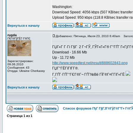
Washington:
Download Speed: 4056 kbps (507 KB/sec transfer 
Upload Speed: 950 kbps (118.8 KB/sec transfer ra
Вернуться к началу
rugda
Добавлено: Пятница, Июля 23, 2010 6:40am
Заголо
ГЌГ®ГўГЁГ·Г®ГЄ
ГЏГ«Г Г·Гі Г§Г 2 Г¬ГЎ, ГЎГ»Г«Г® Г°ГҐГ Г«ГјГ­
Download - 16.66 Mb
Up - 11.72 Mb
Зарегистрирован:
http://www.speedtest.net/result/888602843.png
09.06.2010
Сообщения: 43
ГЏГ°ГЁГїГІГ­Г®.
Откуда: Ukraine Cherkassy
Г‚ГҐГ·ГҐГ°ГЄГ®Г¬ ГҐГ№Вё ГЇГ®Г¤Г­ГїГ«ГЁ
Вернуться к началу
Список форумов ГђГ Г§ГЈГ®ГўГ®Г°Г» Г®ГЎ
Страница
1
из
1