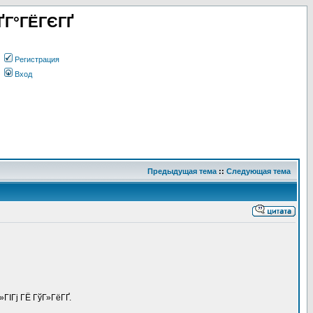
ҐГ°ГЁГЄГҐ
Регистрация
Вход
Предыдущая тема
::
Следующая тема
ГІГј ГЁ ГўГ»ГёГҐ.