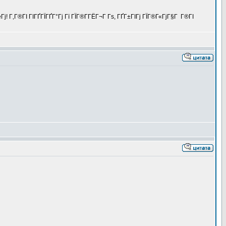
Г‚Г®ГІ ГІГҐГЇГҐГ°Гј Гї ГЇГ®Г­ГЁГ¬Г Гѕ, ГҐГ±ГІГј ГЇГ®Г«ГјГ§Г Г®ГІ