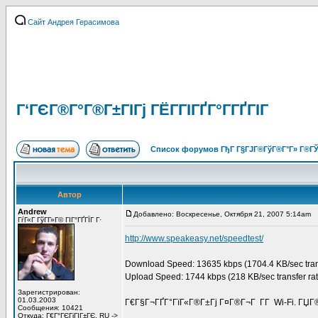
Сайт Андрея Герасимова
Г‘ГЄГ®Г°Г®Г±ГІГј ГЁГ­ГІГҐГ°Г­ГҐГІГ
Список форумов ГђГ Г§ГЈГ®ГўГ®Г°Г» Г®ГЎ
Автор
Andrew
Добавлено: Воскресенье, Октября 21, 2007 5:14am
З
ГѓГ«Г ГўГ­Г»Г© ГІГ°ГҐГЇГ Г·
http://www.speakeasy.net/speedtest/
Download Speed: 13635 kbps (1704.4 KB/sec trans
Upload Speed: 1744 kbps (218 KB/sec transfer rat
Зарегистрирован:
01.03.2003
Г€Г§Г¬ГҐГ°ГїГ«Г®Г±Гј Г¤Г®Г¬Г Г­Г Wi-Fi. ГЏГ
Сообщения: 10421
Откуда: Г€Г°ГЄГіГІГ±ГЄ, RU ->