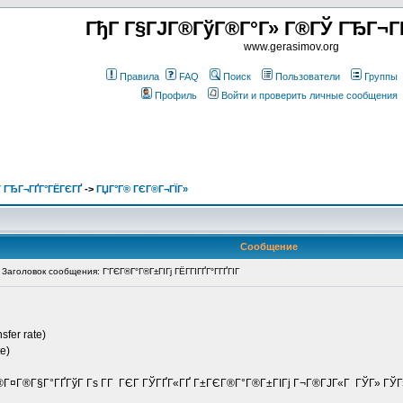
ГђГ Г§ГЈГ®ГўГ®Г°Г» Г®ГЎ ГЂГ¬Г
www.gerasimov.org
Правила
FAQ
Поиск
Пользователи
Группы
Профиль
Войти и проверить личные сообщения
 ГЂГ¬ГҐГ°ГЁГЄГҐ
->
ГЏГ°Г® ГЄГ®Г¬ГЇГ»
Сообщение
аголовок сообщения: Г‘ГЄГ®Г°Г®Г±ГІГј ГЁГ­ГІГҐГ°Г­ГҐГІГ
fer rate)
e)
®Г¤Г®Г§Г°ГҐГўГ Гѕ Г­Г ГЄГ ГЎГҐГ«ГҐ Г±ГЄГ®Г°Г®Г±ГІГј Г¬Г®ГЈГ«Г ГЎГ» ГЎГ»