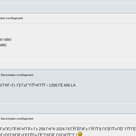
вок сообщения:
r rate)
ate)
аголовок сообщения:
Г­Г®Г¬Гі. Гў Г±Г°ГҐГ¤Г­ГҐГ¬ 1200 ГЁ 400 LA
аголовок сообщения:
ГІГј ГЇГ®Г¤Г­ГїГ« Г± 256 Г¤Г® 1024 ГЄГЎГЁГІ/Г± ГЎГҐГ§ ГіГўГҐГ«ГЁГ·ГҐГ­ГЁГї Г
®Г±ГЄГ®ГўГ±ГЄГЁГµ ГЇГ°Г®ГўГ Г©Г¤ГҐГ°Г !