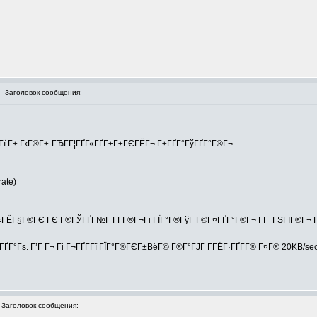
Заголовок сообщения:
Гї Г± Г‹Г®Г±-ГЂГ­Г¦ГҐГ«ГҐГ±Г±ГЄГЁГ¬ Г±ГҐГ°ГўГҐГ°Г®Г¬.
rate)
Г«ГЁГ§Г®ГЄ ГЄ Г®ГЎГҐГ№Г Г­Г­Г®Г¬Гі ГЇГ°Г®ГўГ Г©Г¤ГҐГ°Г®Г¬ Г­Г ГЅГІГ®Г¬ ГІ
ҐГ°Гѕ. Г’Г Г¬ Гі Г¬ГҐГ­Гї ГЇГ°Г®ГЄГ±ВёГ© Г®Г°ГЈГ Г­ГЁГ·ГҐГ­Г® Г¤Г® 20KB/se
аголовок сообщения: