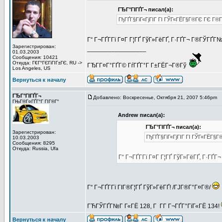
ГЂГ°ГІГҐГ¬ писал(а):
ГђГҐГ§ГіГ«ГјГІГ ГІ ГЎГ«ГЁГ§Г®ГЄ ГЄ Г®Г
Г“ Г¬ГҐГ­Гї Г¤Г Г¦ГҐ ГўГ»ГёГҐ, Г·ГҐГ¬ Г®ГЎГҐ
Зарегистрирован:
_________________
01.03.2003
Сообщения: 10421
Откуда: Г€Г°ГЄГіГІГ±ГЄ, RU ->
ГЂГ­Г¤Г°ГҐГ© ГѓГҐГ°Г Г±ГЁГ¬Г®Гў
Los Angeles, US
Вернуться к началу
ГЂГ°ГІГҐГ¬
Добавлено: Воскресенье, Октября 21, 2007 5:46pm
З
ГЊГ®Г¤ГҐГ°Г ГІГ®Г°
Andrew писал(а):
ГЂГ°ГІГҐГ¬ писал(а):
Зарегистрирован:
ГђГҐГ§ГіГ«ГјГІГ ГІ ГЎГ«ГЁГ§Г
10.03.2003
Сообщения: 8295
Откуда: Russia, Ufa
Г“ Г¬ГҐГ­Гї Г¤Г Г¦ГҐ ГўГ»ГёГҐ, Г·Г
Г“ Г¬ГҐГ­Гї ГІГ®Г¦ГҐ ГўГ»ГёГҐ! /ГЈГ®Г°Г¤Г®/
ГЋГЎГҐГ№Г Г«ГЁ 128, Г Г­Г Г¬ГҐГ°ГїГ«ГЁ 134!
Вернуться к началу