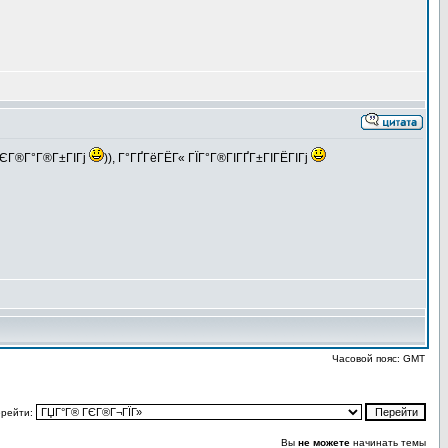
±ГЄГ®Г°Г®Г±ГІГј
)), Г°ГҐГёГЁГ« ГЇГ°Г®ГІГҐГ±ГІГЁГІГј
Часовой пояс: GMT
рейти:
Вы
не можете
начинать темы