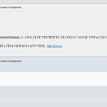
ловок сообщения:
0kbits/9500kbits. Г—ГІГ®, Гў ГЇГ°ГЁГ­Г¶ГЁГЇГҐ, ГЁ ГіГЄГ«Г Г¤Г»ГўГ ГҐГІГ±Гї Г
ўГЁГ± ГЁГ§ ГЅГІГ®Г© Г±ГҐГ°ГЁГЁ -
http://2ip.ru/
ловок сообщения: