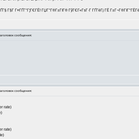
ҐГ§ Г§Г Г¤ГҐГ°Г¦ГЄГЁ! ГЏГ°Г®Г±ГІГ® ГўГЄГ«ГѕГ·Г ГҐГёГј ГЁ Г±Г¬Г®ГІГ°ГЁГёГј! 
головок сообщения:
головок сообщения:
r rate)
e)
r rate)
te)