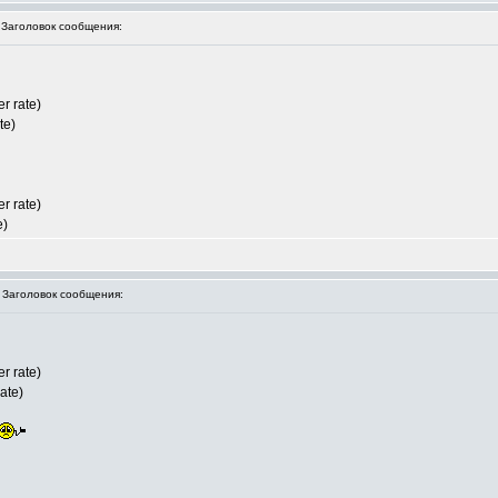
аголовок сообщения:
r rate)
te)
r rate)
e)
аголовок сообщения:
r rate)
ate)