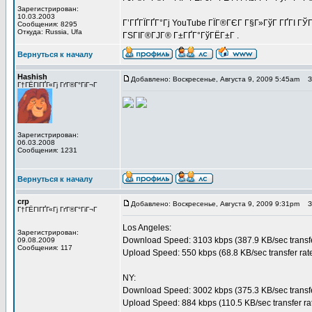
Зарегистрирован:
10.03.2003
Г’ГҐГЇГҐГ°Гј YouTube ГЇГ®ГЄГ Г§Г»ГўГ ГҐГІ ГЎГ
Сообщения: 8295
Откуда: Russia, Ufa
ГЅГІГ®ГЈГ® Г±ГҐГ°ГўГЁГ±Г .
Вернуться к началу
Hashish
Добавлено: Воскресенье, Августа 9, 2009 5:45am
За
Г†ГЁГІГҐГ«Гј ГґГ®Г°ГіГ¬Г
Зарегистрирован:
06.03.2008
Сообщения: 1231
Вернуться к началу
crp
Добавлено: Воскресенье, Августа 9, 2009 9:31pm
За
Г†ГЁГІГҐГ«Гј ГґГ®Г°ГіГ¬Г
Los Angeles:
Зарегистрирован:
Download Speed: 3103 kbps (387.9 KB/sec transfe
09.08.2009
Сообщения: 117
Upload Speed: 550 kbps (68.8 KB/sec transfer rat
NY:
Download Speed: 3002 kbps (375.3 KB/sec transfe
Upload Speed: 884 kbps (110.5 KB/sec transfer ra