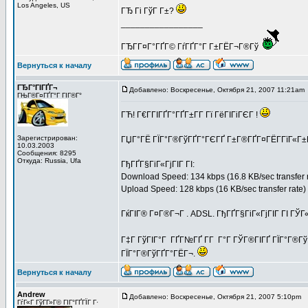
Los Angeles, US
ГЂ Гі ГўГ Г±?
_________________
ГЂГ­Г¤Г°ГҐГ© ГѓГҐГ°Г Г±ГЁГ¬Г®Гў
Вернуться к началу
ГЂГ°ГІГҐГ¬
Добавлено: Воскресенье, Октября 21, 2007 11:21am
ГЊГ®Г¤ГҐГ°Г ГІГ®Г°
ГЋ! Г€Г­ГІГҐГ°ГҐГ±Г­Г Гї ГёГІГіГЄГ !
Зарегистрирован:
ГЏГ°ГЁ ГЇГ°Г®ГўГҐГ°ГЄГҐ Г±Г®ГҐГ¤ГЁГ­ГїГ«Г±
10.03.2003
Сообщения: 8295
Откуда: Russia, Ufa
ГђГҐГ§ГіГ«ГјГІГ ГІ:
Download Speed: 134 kbps (16.8 KB/sec transfer 
Upload Speed: 128 kbps (16 KB/sec transfer rate)
ГќГІГ® Г¤Г®Г¬Г . ADSL. ГђГҐГ§ГіГ«ГјГІГ ГІ ГЎ
Г‡Г ГўГІГ°Г ГҐГ№ГҐ Г­Г Г°Г ГЎГ®ГІГҐ ГЇГ°Г®ГўГ
ГЇГ°Г®ГўГҐГ°ГЁГ¬.
Вернуться к началу
Andrew
Добавлено: Воскресенье, Октября 21, 2007 5:10pm
З
ГѓГ«Г ГўГ­Г»Г© ГІГ°ГҐГЇГ Г·