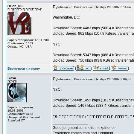
Helen_NJ
Добавлено: Воскресенье, Октября 28, 2007 3:11am
З
Г†ГЁГІГҐГ«Гј ГґГ®Г°ГіГ¬Г
Washington, DC:
Download Speed: 4483 kbps (560.4 KB/sec transfe
Upload Speed: 862 kbps (107.8 KB/sec transfer ra
Зарегистрирован: 13.11.2003
Сообщения: 1539
NYC:
Откуда: NC, USA
Download Speed: 5347 kbps (668.4 KB/sec transfe
Upload Speed: 750 kbps (93.8 KB/sec transfer rat
Вернуться к началу
Slava
Добавлено: Воскресенье, Октября 28, 2007 2:06pm
З
ГЌГ‹ГЋ
NYC:
Download Speed: 1452 kbps (181.5 KB/sec transfe
Upload Speed: 1467 kbps (183.4 KB/sec transfer r
Зарегистрирован:
10.03.2003
Сообщения: 4182
ГЉГ ГЄГ Гї-ГІГ® Г±ГІГ°Г Г­Г­Г Гї Гі Г¬ГҐГ­Гї T1
Откуда: at this moment
Stamford CT
_________________
Good judgment comes from expirience.
Expirience comes from bad judgment