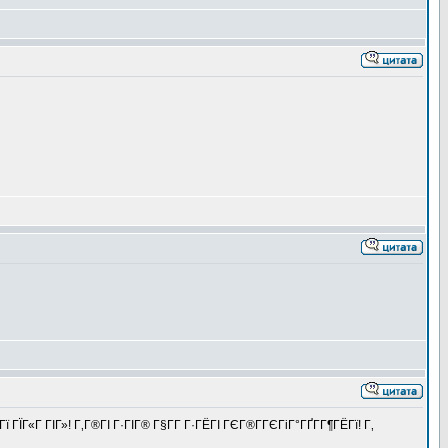
ЇГ«Г ГІГ»! Г‚Г®ГІ Г·ГІГ® Г§Г­Г Г·ГЁГІ ГЄГ®Г­ГЄГіГ°ГҐГ­Г¶ГЁГї! Г‚