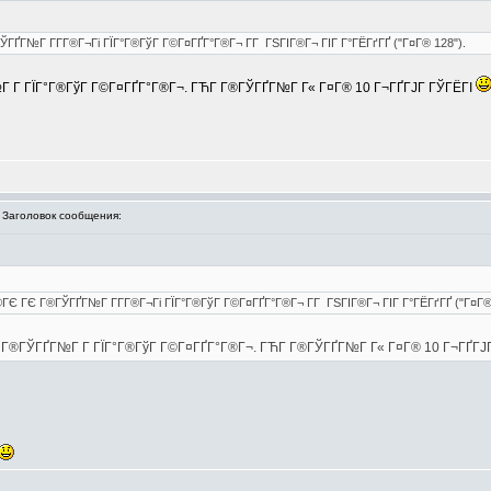
ЎГҐГ№Г Г­Г­Г®Г¬Гі ГЇГ°Г®ГўГ Г©Г¤ГҐГ°Г®Г¬ Г­Г ГЅГІГ®Г¬ ГІГ Г°ГЁГґГҐ ("Г¤Г® 128").
Г№Г Г­ ГЇГ°Г®ГўГ Г©Г¤ГҐГ°Г®Г¬. ГЋГ­ Г®ГЎГҐГ№Г Г« Г¤Г® 10 Г¬ГҐГЈГ ГЎГЁГІ
аголовок сообщения:
®ГЄ ГЄ Г®ГЎГҐГ№Г Г­Г­Г®Г¬Гі ГЇГ°Г®ГўГ Г©Г¤ГҐГ°Г®Г¬ Г­Г ГЅГІГ®Г¬ ГІГ Г°ГЁГґГҐ ("Г¤Г®
ҐГ¬ Г®ГЎГҐГ№Г Г­ ГЇГ°Г®ГўГ Г©Г¤ГҐГ°Г®Г¬. ГЋГ­ Г®ГЎГҐГ№Г Г« Г¤Г® 10 Г¬ГҐГЈ