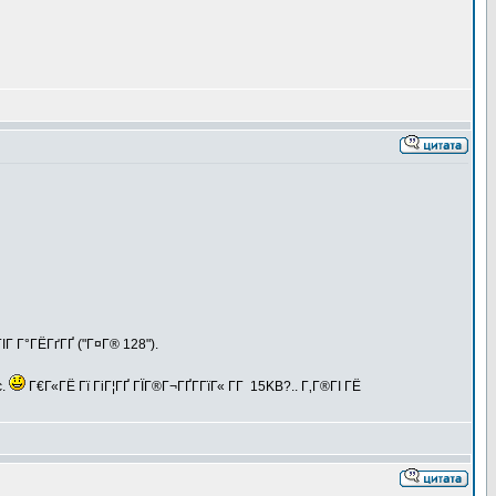
Г Г°ГЁГґГҐ ("Г¤Г® 128").
c.
Г€Г«ГЁ Гї ГіГ¦ГҐ ГЇГ®Г¬ГҐГ­ГїГ« Г­Г 15KB?.. Г‚Г®ГІ ГЁ