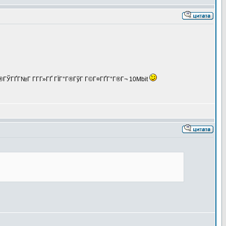
ў Г®ГЎГҐГ№Г Г­Г­Г»ГҐ ГЇГ°Г®ГўГ Г©Г¤ГҐГ°Г®Г¬ 10Mbit