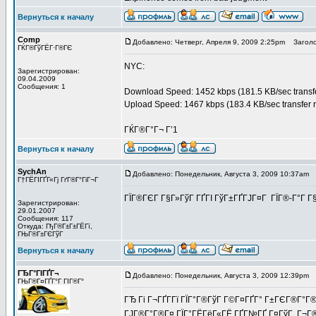
Вернуться к началу
Comp
Добавлено: Четверг, Апреля 9, 2009 2:25pm
Заголо
ГЌГ®ГўГЁГ·Г®ГЄ
NYC:
Зарегистрирован:
09.04.2009
Сообщения: 1
Download Speed: 1452 kbps (181.5 KB/sec transfe
Upload Speed: 1467 kbps (183.4 KB/sec transfer r
ГЌГ®Г°Г¬ Г’1
Вернуться к началу
SychAn
Добавлено: Понедельник, Августа 3, 2009 10:37am
З
Г†ГЁГІГҐГ«Гј ГґГ®Г°ГіГ¬Г
ГЇГ®ГЄГ Г§Г»ГўГ ГҐГІ ГўГ±ГҐГЈГ¤Г ГЇГ®-Г°Г Г§
Зарегистрирован:
29.01.2007
Сообщения: 117
Откуда: ГђГ®Г±Г±ГЁГї,
ГЊГ®Г±ГЄГўГ
Вернуться к началу
ГЂГ°ГІГҐГ¬
Добавлено: Понедельник, Августа 3, 2009 12:39pm
З
ГЊГ®Г¤ГҐГ°Г ГІГ®Г°
ГЂ Гі Г¬ГҐГ­Гї ГЇГ°Г®ГўГ Г©Г¤ГҐГ° Г±ГЄГ®Г°Г®Г±
ГЈГ®Г°Г®Г¤ ГЇГ°ГЁГёГ«ГЁ ГҐГ№ГҐ Г¤ГўГ Г¬Г