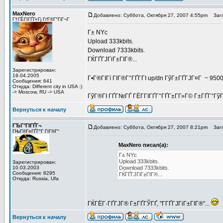
MaxNero
Добавлено: Суббота, Октября 27, 2007 4:55pm
Заго
Г†ГЁГІГҐГ«Гј ГґГ®Г°ГіГ¬Г
Г± NYc
Upload 333kbits.
Download 7333kbits.
ГЌГҐГЈГіГ±ГІГ®...
Зарегистрирован:
19.04.2005
Г•Г®ГІГї ГІГ®Г°ГҐГ­ГІ up/dn ГўГ±ГҐГЈГ¤Г ~ 950
Сообщения: 641
Откуда: Different city in USA :)
-> Moscow, RU -> USA
ГўГ®ГІ ГҐГ№ГҐ ГЁГ­ГІГҐГ°ГҐГ±Г­Г»Г© Г±ГҐГ°Г
Вернуться к началу
ГЂГ°ГІГҐГ¬
Добавлено: Суббота, Октября 27, 2007 8:21pm
Заго
ГЊГ®Г¤ГҐГ°Г ГІГ®Г°
MaxNero писал(а):
Г± NYc
Upload 333kbits.
Зарегистрирован:
10.03.2003
Download 7333kbits.
Сообщения: 8295
ГЌГҐГЈГіГ±ГІГ®...
Откуда: Russia, Ufa
ГЌГЁГ·ГҐГЈГ® Г±ГҐГЎГҐ, "Г­ГҐГЈГіГ±ГІГ®"...
Вернуться к началу