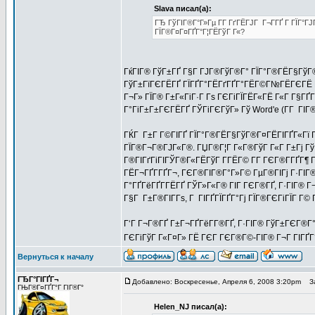
Slava писал(а):
ГЂ ГўГІГ®Г°Г»Гµ Г­Г ГґГЁГЈГ Г¬Г­ГҐ Г ГЇГ°Г
ГЇГ®Г¤Г¤ГҐГ°Г¦ГЁГўГ Г«?
ГќГІГ® ГўГ±ГҐ Г§Г ГЈГ®ГўГ®Г° ГЇГ°Г®ГЁГ§ГўГ®
ГўГ±ГїГЄГЁГҐ ГЇГҐГ°ГЁГґГҐГ°ГЁГ©Г№ГЁГЄГЁ ГЄ 
Г¬Г» ГЇГ® Г±Г«ГіГ·Г Гѕ ГЄГіГЇГЁГ«ГЁ Г«Г Г§ГҐГ°Г­
Г°ГіГ±Г±ГЄГЁГҐ ГЎГіГЄГўГ» Гў Word'e (Г­Г ГІГ®Г
ГЌГ Г±Г Г©ГІГҐ ГЇГ°Г®ГЁГ§ГўГ®Г¤ГЁГІГҐГ«Гї Г­Г
ГЇГ®Г¬Г®ГЈГ«Г®. ГЏГ®Г¦Г Г«Г®ГўГ Г«Г Г±Гј Гў 
Г®ГІГґГіГІГЎГ®Г«ГЁГўГ Г­ГЁГ© Г­Г ГЄГ®Г­ГҐГ¶
ГЁГ¬ГҐГ­ГҐГ¬, ГЄГ®ГІГ®Г°Г»Г© ГµГ®ГІГј Г·ГІГ®-
Г°ГҐГёГҐГ­ГЁГҐ ГЎГ»Г«Г® ГІГ ГЄГ®ГҐ, Г·ГІГ® Г¬Г­
Г§Г Г±Г®ГІГ­Гѕ, Г ГІГҐГЇГҐГ°Гј ГЇГ®ГЄГіГЇГ Г©
Г‘Г Г¬Г®ГҐ Г±Г¬ГҐГёГ­Г®ГҐ, Г·ГІГ® ГўГ±ГЄГ®Г
ГЄГіГўГ Г«Г¤Г» ГЁ ГЄГ ГЄГ®Г©-ГІГ® Г¬Г ГІГҐ
Вернуться к началу
ГЂГ°ГІГҐГ¬
Добавлено: Воскресенье, Апреля 6, 2008 3:20pm
За
ГЊГ®Г¤ГҐГ°Г ГІГ®Г°
Helen_NJ писал(а):