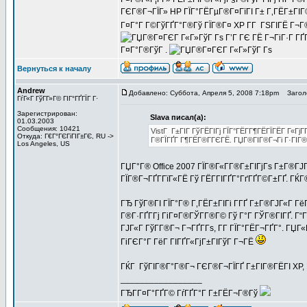
ГЄГ®Г¬ГЇГ» HP ГЇГ°ГЁГµГ®Г¤ГїГІ Г± Г‚ГЁГ±ГІГ®
Г¤Г°Г Г©ГўГҐГ°Г®Гў ГЇГ®Г¤ XP Г­Г ГЅГІГЁ Г¬Г
Г’Г ГЄ ГЁ Г¬ГіГ·Г Г
Г¤Г°Г®ГўГ .
Вернуться к началу
Andrew
Добавлено: Суббота, Апреля 5, 2008 7:18pm
Заголо
ГѓГ«Г ГўГ­Г»Г© ГІГ°ГҐГЇГ Г·
Зарегистрирован:
Slava писал(а):
01.03.2003
Сообщения: 10421
VistГ Г±ГІГ ГўГЁГІГј ГЇГ°ГЁГ­Г¶ГЁГЇГЁГ Г«ГјГ­
Откуда: Г€Г°ГЄГіГІГ±ГЄ, RU ->
Г®ГЇГҐГ Г¶ГЁГ®Г­ГЄГЁ. ГЏГ®ГІГ®Г¬Гі Г·ГІГ® Г
Los Angeles, US
ГЏГ°Г® Office 2007 ГЇГ®Г«Г­Г®Г±ГІГјГѕ Г±Г®ГЈГ«
ГЇГ®Г¬ГҐГ­ГїГ«ГЁ Гў ГЁГ­ГІГҐГ°ГґГҐГ©Г±ГҐ. ГЌГ® 
ГЂ ГўГ®ГІ ГЇГ°Г® Г‚ГЁГ±ГІГі Г­ГҐ Г±Г®ГЈГ«Г ГёГі
Г®Г·ГҐГ­Гј ГіГ¤Г®ГЎГ­Г®Г© Гў Г°Г ГЎГ®ГІГҐ. Г
ГЈГ«Г ГўГ­Г®Г¬ Г¬ГҐГ­Гѕ, Г­Г ГЇГ°ГЁГ¬ГҐГ°. Г
ГіГЄГ°Г ГёГ ГІГҐГ«ГјГ±ГІГўГ Г¬ГЁ
ГЌГ ГўГІГ®Г°Г®Г¬ ГЄГ®Г¬ГЇГҐ Г±ГІГ®ГЁГІ XP, Г
_________________
ГЂГ­Г¤Г°ГҐГ© ГѓГҐГ°Г Г±ГЁГ¬Г®Гў