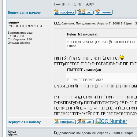
Г—Г® ГІГ ГЄГ®ГҐ AIX?
Вернуться к началу
rommy
Добавлено: Понедельник, Апреля 7, 2008 7:41pm
За
Г†ГЁГІГҐГ«Гј ГґГ®Г°ГіГ¬Г
Зарегистрирован:
Helen_NJ писал(а):
07.10.2006
Сообщения: 226
"Г± ГЇГ®Г¬Г®Г№ГјГѕ ГЄГіГўГ Г«Г¤Г» ГЁ ГЄГ
Откуда: Ukraine
Office.
ГЌГі ГЎГҐГ§ ГЅГІГ®ГЈГ® Г­ГЁГЄГ ГЄ.
Г’ГҐГµГ­ГЁГЄГ Г°ГіГ±Г±ГЄГ®ГЈГ® Г¬Г ГІГ ГЎГ®
ГЂГ°ГІГҐГ¬ писал(а):
Г—Г® ГІГ ГЄГ®ГҐ AIX?
UNIX-Г±Г®ГўГ¬ГҐГ±ГІГЁГ¬Г Гї Г®Г±Гј Г®ГІ IBM.
Г“ Г¬ГҐГ­Гї Г•Гђ,ГЄГ®Г¬ГЇ Г­ГҐ Г®Г·ГҐГ­Гј ГёГі
Г±Г®ГІГ®ГўГ»Гµ ГІГҐГ«ГҐГґГ®Г­Г®Гў ГЁ Г¤Г°. 
ГЏГ®Г±ГІГ ГўГЁГ« ГЄГ«Г Г±Г±ГЁГ·ГҐГ±ГЄГ®ГҐ 
ГЇГ°Г®ГЈГ°ГҐГ±Г±ГЎГ Г°Г ГЁ Г§Г Г®ГЄГ°ГіГЈГ«Г
Вернуться к началу
Slava
Добавлено: Понедельник, Апреля 7, 2008 10:05pm
З
ГЌГ‹ГЋ