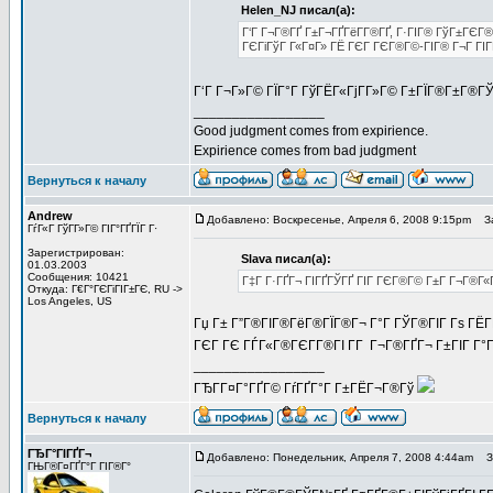
Helen_NJ писал(а):
Г‘Г Г¬Г®ГҐ Г±Г¬ГҐГёГ­Г®ГҐ, Г·ГІГ® ГўГ±ГЄГ
ГЄГіГўГ Г«Г¤Г» ГЁ ГЄГ ГЄГ®Г©-ГІГ® Г¬Г ГІГҐГ
Г‘Г Г¬Г»Г© ГЇГ°Г ГўГЁГ«ГјГ­Г»Г© Г±ГЇГ®Г±Г®Г
_________________
Good judgment comes from expirience.
Expirience comes from bad judgment
Вернуться к началу
Andrew
Добавлено: Воскресенье, Апреля 6, 2008 9:15pm
За
ГѓГ«Г ГўГ­Г»Г© ГІГ°ГҐГЇГ Г·
Зарегистрирован:
Slava писал(а):
01.03.2003
Сообщения: 10421
Г‡Г Г·ГҐГ¬ ГІГҐГЎГҐ ГІГ ГЄГ®Г© Г±Г Г¬Г®Г«
Откуда: Г€Г°ГЄГіГІГ±ГЄ, RU ->
Los Angeles, US
Гџ Г± Г”Г®ГІГ®ГёГ®ГЇГ®Г¬ Г°Г ГЎГ®ГІГ Гѕ ГЁГ­
ГЄГ ГЄ ГЃГ«Г®ГЄГ­Г®ГІ Г­Г Г¬Г®ГҐГ¬ Г±ГІГ Г°
_________________
ГЂГ­Г¤Г°ГҐГ© ГѓГҐГ°Г Г±ГЁГ¬Г®Гў
Вернуться к началу
ГЂГ°ГІГҐГ¬
Добавлено: Понедельник, Апреля 7, 2008 4:44am
За
ГЊГ®Г¤ГҐГ°Г ГІГ®Г°