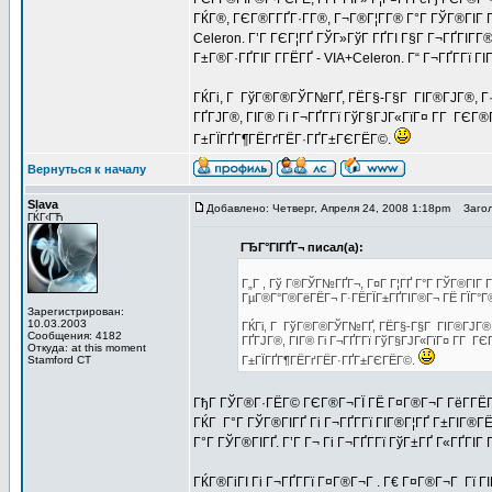
ГЌГ®, ГЄГ®Г­ГҐГ·Г­Г®, Г¬Г®Г¦Г­Г® Г°Г ГЎГ®ГІГ Г
Celeron. Г’Г ГЄГ¦ГҐ ГЎГ»ГўГ ГҐГІ Г§Г Г¬ГҐГІГ­Г®
Г±Г®Г·ГҐГІГ Г­ГЁГҐ - VIA+Celeron. Г“ Г¬ГҐГ­Гї
ГЌГі, Г ГўГ®Г®ГЎГ№ГҐ, ГЁГ§-Г§Г ГІГ®ГЈГ®, Г·ГІ
ГҐГЈГ®, ГІГ® Гі Г¬ГҐГ­Гї ГўГ§ГЈГ«ГїГ¤ Г­Г ГЄГ
Г±ГЇГҐГ¶ГЁГґГЁГ·ГҐГ±ГЄГЁГ©.
Вернуться к началу
Slava
Добавлено: Четверг, Апреля 24, 2008 1:18pm
Загол
ГЌГ‹ГЋ
ГЂГ°ГІГҐГ¬ писал(а):
Г„Г , Гў Г®ГЎГ№ГҐГ¬, Г¤Г Г¦ГҐ Г°Г ГЎГ®ГІГ 
ГµГ®Г°Г®ГёГЁГ¬ Г·ГЁГЇГ±ГҐГІГ®Г¬ ГЁ ГЇГ°Г®
Зарегистрирован:
10.03.2003
ГЌГі, Г ГўГ®Г®ГЎГ№ГҐ, ГЁГ§-Г§Г ГІГ®ГЈГ®, Г
Сообщения: 4182
ГҐГЈГ®, ГІГ® Гі Г¬ГҐГ­Гї ГўГ§ГЈГ«ГїГ¤ Г­Г Г
Откуда: at this moment
Stamford CT
Г±ГЇГҐГ¶ГЁГґГЁГ·ГҐГ±ГЄГЁГ©.
ГђГ ГЎГ®Г·ГЁГ© ГЄГ®Г¬ГЇ ГЁ Г¤Г®Г¬Г ГёГ­ГЁГ
ГЌГ Г°Г ГЎГ®ГІГҐ Гі Г¬ГҐГ­Гї ГІГ®Г¦ГҐ Г±ГІГ®Г
Г°Г ГЎГ®ГІГҐ. Г’Г Г¬ Гі Г¬ГҐГ­Гї ГўГ±ГҐ Г«ГҐГІГ
ГЌГ®ГіГІ Гі Г¬ГҐГ­Гї Г¤Г®Г¬Г . Г€ Г¤Г®Г¬Г Гї ГІ