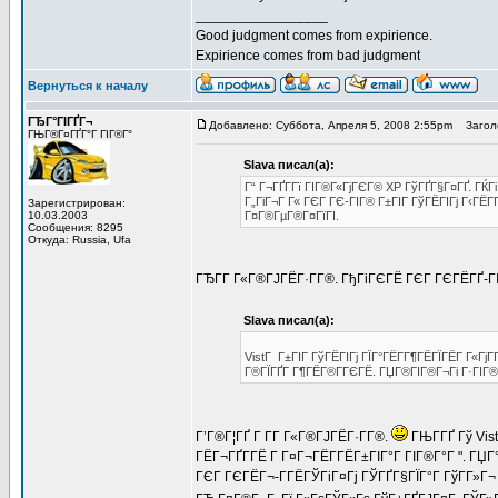
_________________
Good judgment comes from expirience.
Expirience comes from bad judgment
Вернуться к началу
ГЂГ°ГІГҐГ¬
Добавлено: Суббота, Апреля 5, 2008 2:55pm
Заголо
ГЊГ®Г¤ГҐГ°Г ГІГ®Г°
Slava писал(а):
Г“ Г¬ГҐГ­Гї ГІГ®Г«ГјГЄГ® XP ГўГҐГ§Г¤ГҐ. ГЌГі
Г„ГіГ¬Г Г« ГЄГ ГЄ-ГІГ® Г±ГІГ ГўГЁГІГј Г‹ГЁГ
Зарегистрирован:
10.03.2003
Г¤Г®ГµГ®Г¤ГїГІ.
Сообщения: 8295
Откуда: Russia, Ufa
ГЂГ­Г Г«Г®ГЈГЁГ·Г­Г®. ГђГіГЄГЁ ГЄГ ГЄГЁГҐ-ГІ
Slava писал(а):
VistГ Г±ГІГ ГўГЁГІГј ГЇГ°ГЁГ­Г¶ГЁГЇГЁГ Г«ГјГ­
Г®ГЇГҐГ Г¶ГЁГ®Г­ГЄГЁ. ГЏГ®ГІГ®Г¬Гі Г·ГІГ® Г
Г’Г®Г¦ГҐ Г Г­Г Г«Г®ГЈГЁГ·Г­Г®.
ГЊГ­ГҐ Гў Vis
ГЁГ¬ГҐГ­ГЁ Г Г¤Г¬ГЁГ­ГЁГ±ГІГ°Г ГІГ®Г°Г ". ГЏ
ГЄГ ГЄГЁГ¬-Г­ГЁГЎГіГ¤Гј ГЎГҐГ§ГЇГ°Г ГўГ­Г»Г¬ 