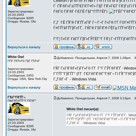
Celeron ГўГ®Г®ГЎГ№ГҐ Г¤ГҐГ©Г±ГІГўГіГҐГІ Г­Г
Г ГЇГ®Г«Г±ГҐГЄГіГ­Г¤Г» Г§Г ГІГ»ГЄГ ГІГјГ±Гї ГЁ
Г®Г© ГІГ®Г·ГЄГЁ Г§Г°ГҐГ­ГЁГї.
Зарегистрирован:
10.03.2003
Сообщения: 8295
Откуда: Russia, Ufa
Г„Г ГЁ ГЇГ® ГІГҐГ±ГІГ Г¬ Г¬Г Г«Г® Г­Г Г©Г¤ГҐГ
Г¤ГҐГёГҐГўГ»ГҐ... ГЌГ® ГЅГІГ® ГЁГµ ГҐГ¤ГЁГ­Г±
Г“Г¦ Г«ГіГ·ГёГҐ ГўГ»ГЎГЁГ°Г ГІГј Г¬ГҐГ­ГјГёГҐГ©
Вернуться к началу
White Owl
Добавлено: Понедельник, Апреля 7, 2008 1:28pm
За
ГГІГ ГІГ­Г»Г© Г§Г Г­ГіГ¤Г
ГЌГ Г±ГІГ®Г«ГјГ­Г»Г© Г­Г Г°Г ГЎГ®ГІГҐ - Windo
Зарегистрирован:
10.03.2003
Г‘ГҐГ°ГўГҐГ° (Г­Г ГЄГ®ГІГ®Г°Г®Г¬ Гї ГЇГ°Г®ГўГ®
Сообщения: 2452
Откуда: USA, New York City
Г„Г®Г¬Г - Windows Vista
Вернуться к началу
ГЂГ°ГІГҐГ¬
Добавлено: Понедельник, Апреля 7, 2008 3:13pm
За
ГЊГ®Г¤ГҐГ°Г ГІГ®Г°
White Owl писал(а):
ГЌГ Г±ГІГ®Г«ГјГ­Г»Г© Г­Г Г°Г ГЎГ®ГІГҐ - Win
Г‘ГҐГ°ГўГҐГ° (Г­Г ГЄГ®ГІГ®Г°Г®Г¬ Гї ГЇГ°Г®Гў
Зарегистрирован:
10.03.2003
Г„Г®Г¬Г - Windows Vista
Сообщения: 8295
Откуда: Russia, Ufa