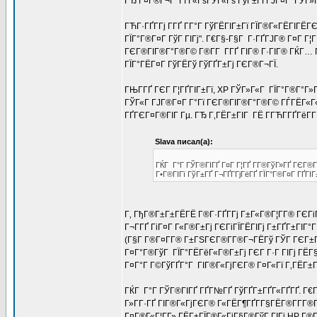
ГЂ Г¤Г®Г¬Г Гї Г«ГѕГЎГ«Гѕ ГўГ±ГҐГЈГ¤Г ГЎГ»ГІ
ГЋГ·ГҐГ­Гј Г­ГҐ Г­Г°Г ГўГЁГІГ±Гї ГЇГ®Г«ГЁГІГЁГ
ГЇГ°Г®Г¤Г ГўГ ГІГј". Г€Г§-Г§Г Г·ГҐГЈГ® Г¤Г Г
ГЄГ®ГІГ®Г°Г®Г© Г®Г­Г Г­ГҐ ГІГ® Г·ГІГ® ГЌГ… Г
ГЇГ°ГЁГ¤Г ГўГЁГў ГўГҐГ±Гј ГЄГ®Г¬ГЇ.
ГЊГ­ГҐ ГЄГ Г¦ГҐГІГ±Гї, XP ГЎГ»Г«Г ГЇГ°Г®Г°Г»
ГЎГ«Г ГЈГ®Г¤Г Г°Гї ГЄГ®ГІГ®Г°Г®Г© ГЃГЁГ«Г«Г Г
ГҐГЄГ¤Г®ГІГ Гµ. ГЂ Г‚ГЁГ±ГІГ ГЁ Г­ГЋГ­ГҐГёГ­Г
Slava писал(а):
ГЌГ Г°Г ГЎГ®ГІГҐ Г¤Г Г¦ГҐ Г­Г®ГўГ»ГҐ ГЄГ®Г¬
Г•Г®ГІГї ГўГ±ГҐ Г¬ГҐГ­ГјГёГҐ ГЇГ°Г®Г¤Г ГҐГІ
Г‚ ГђГ®Г±Г±ГЁГЁ Г®Г·ГҐГ­Гј Г±Г«Г®Г¦Г­Г® ГЄГіГ
Г¬Г­ГҐ ГіГ¤Г Г«Г®Г±Гј ГЄГіГЇГЁГІГј Г±ГҐГ±ГІ
(Г§Г Г®Г¤Г­Г® Г±ГЅГЄГ®Г­Г®Г¬ГЁГў ГЎГ ГЄГ±Г®Г
Г¤Г°Г®ГўГ ГЇГ°ГЁГёГ«Г®Г±Гј ГЄГ Г·Г ГІГј ГЁГ
Г¤Г°Г Г©ГўГҐГ°Г ГІГ®Г«ГјГЄГ® Г¤Г«Гї Г‚ГЁГ±Г
ГЌГ Г°Г ГЎГ®ГІГҐ ГҐГ№ГҐ ГўГҐГ±ГҐГ«ГҐГҐ. Г€Г
Г»Г­Г·ГҐ ГІГ®Г«ГјГЄГ® Г«ГЁГ¶ГҐГ­Г§ГЁГ®Г­Г­Г®Г
Г¤Г®Г«Г¦Г­Г» ГЁГ±ГЇГ®Г«ГјГ§Г®ГўГ ГІГј HP Г®Г