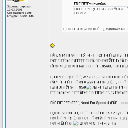
ГЂГ°ГІГҐГ¬ писал(а):
Зарегистрирован:
ГЊГ­ГҐ ГЄГ Г¦ГҐГІГ±Гї, XP ГЎГ»Г«Г Г
10.03.2003
Сообщения: 8295
ГЄГ®Г©
Откуда: Russia, Ufa
Г‚Г®ГІ Г¬Г®Г«Г®Г¤ГҐГ¦Гј, Windows NT ГіГ
ГЌГі, NT4 ГІГ®Г¦ГҐ ГЎГ»Г«Г ГЄГ Г·ГҐГ±ГІГўГҐГ­Г
ГЄГ Г·ГҐГ±ГІГўГҐГ­Г­Г Гї, ГЁ ГіГ¤Г®ГЎГ­Г Гї ГЁ 
ГЇГ®Г¤ГµГ®Г¤ГїГ№Г Гї, Г·ГҐГ¬ 95/98, Г­Г® ГіГ
Г‚ ГЇГ°ГЁГ­Г¶ГЁГЇГҐ, Win2000 - ГЅГІГ® ГІГ®Г¦ГҐ
ГўГ°ГҐГ¬ГҐГ­Г ГЇГ®Г¤ w2k Г¬Г­Г®ГЈГЁГҐ, Г­Г ГЇ
Г±ГіГЈГіГЎГ® Г­Г 95/9
. Г‘Г«
Г°Г Г±Г±Г¬Г ГІГ°ГЁГўГ ГІГј ГІГ®Г¦ГҐ, Гў Г®Г±Г­
ГЌГ ГЇГ°ГЁГ¬ГҐГ°, Need For Speed 4 (ГЌГ… unde
ГЏГ®ГЅГІГ®Г¬Гі, Гї ГЁ Г±Г·ГЁГІГ Гѕ XP Гў Г·Г
Г®ГЇГҐГ°Г Г¶ГЁГ®Г­ГЄГ ГЇГ®ГўГҐГ°Г­ГіГ«Г Г±Г
Г®Г¬ГЁГҐГ©.