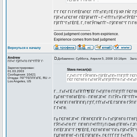
ГЁГ±ГІГ°Г ГІГ®Г°Г ".
Г’Г ГЄГ Гї ГґГЁГёГЄГ ГҐГ±ГІГј ГЁ Гў XP. ГЌГ Г
ГўГ»Г±ГЄГ®Г·ГЁГўГёГҐГ¬ Г¬ГҐГ­Гѕ ГўГ»ГЎГЁГ°Г
ГўГҐГ°Г±ГЁГЁ. Г‚ Г®ГЎГ№ГҐГ¬ ГўГІГ®Г°Г Гї Г®
_________________
Good judgment comes from expirience.
Expirience comes from bad judgment
Вернуться к началу
Andrew
Добавлено: Суббота, Апреля 5, 2008 10:16pm
Загол
ГѓГ«Г ГўГ­Г»Г© ГІГ°ГҐГЇГ Г·
Зарегистрирован:
Slava писал(а):
01.03.2003
Сообщения: 10421
Г„Г«Гї Г°Г ГЎГ®ГІГ» ГўГЁГ±ГІГ» Г­ГіГ¦ГҐГ­ ГЄ
Откуда: Г€Г°ГЄГіГІГ±ГЄ, RU ->
ГЄГ ГЄГ®Г© Г±Г®ГЎГ±ГІГўГҐГ­Г® Г±Г¬Г»Г±Г
Los Angeles, US
Г…Г±Г«ГЁ Г±ГЇГҐГ¶ГЁГ Г«ГјГ­Г® Г­ГіГ¦ГҐГ­ ГЄГ®
ГµГ®Г°Г®ГёГЁГ© - ГІГ®ГЈГ¤Г Гї ГЎГ» ГЇГ°ГҐГ¤ГЇ
Г•Г®ГІГї Г®ГЇГїГІГј Г¦ГҐ, ГҐГ±Г«ГЁ ГЅГІГ® ГЎГі
Г Г¤Г®.
Гџ ГЄГ®ГЈГ¤Г ГЇГ®ГЄГіГЇГ Г« Г±ГўГ®Г© Г­Г®ГўГ
ГЎГ»Г«Г® Г­Г ГІГ®ГІ Г¤ГҐГ­Гј Гі Dell (ГЇГ®Г« Г
ГґГЁГЈГіГ°Г Г¶ГЁГЁ, ГЄГ®ГІГ®Г°ГіГѕ ГўГ»ГЎГ°Г 
ГЏГ®ГІГ®Г¬Гі ГЁ ГўГ§ГїГ«. Г€ Г­ГҐ Г¦Г Г«ГҐГѕ.