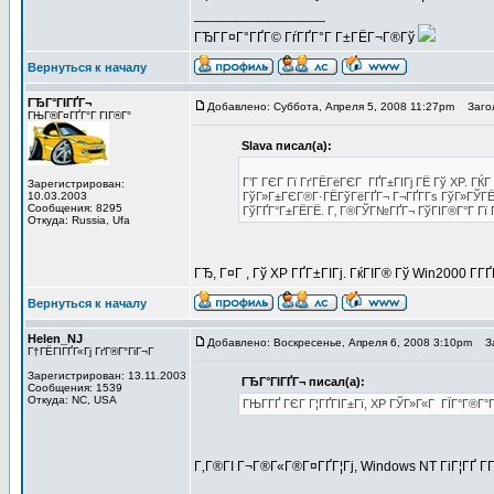
_________________
ГЂГ­Г¤Г°ГҐГ© ГѓГҐГ°Г Г±ГЁГ¬Г®Гў
Вернуться к началу
ГЂГ°ГІГҐГ¬
Добавлено: Суббота, Апреля 5, 2008 11:27pm
Загол
ГЊГ®Г¤ГҐГ°Г ГІГ®Г°
Slava писал(а):
Г’Г ГЄГ Гї ГґГЁГёГЄГ ГҐГ±ГІГј ГЁ Гў XP. ГЌГ
Зарегистрирован:
10.03.2003
ГўГ»Г±ГЄГ®Г·ГЁГўГёГҐГ¬ Г¬ГҐГ­Гѕ ГўГ»ГЎГЁГ
Сообщения: 8295
ГўГҐГ°Г±ГЁГЁ. Г‚ Г®ГЎГ№ГҐГ¬ ГўГІГ®Г°Г Гї 
Откуда: Russia, Ufa
ГЂ, Г¤Г , Гў XP ГҐГ±ГІГј. ГќГІГ® Гў Win2000 Г­ГҐ
Вернуться к началу
Helen_NJ
Добавлено: Воскресенье, Апреля 6, 2008 3:10pm
За
Г†ГЁГІГҐГ«Гј ГґГ®Г°ГіГ¬Г
Зарегистрирован: 13.11.2003
ГЂГ°ГІГҐГ¬ писал(а):
Сообщения: 1539
Откуда: NC, USA
ГЊГ­ГҐ ГЄГ Г¦ГҐГІГ±Гї, XP ГЎГ»Г«Г ГЇГ°Г®Г°
Г‚Г®ГІ Г¬Г®Г«Г®Г¤ГҐГ¦Гј, Windows NT ГіГ¦ГҐ Г­ГҐ