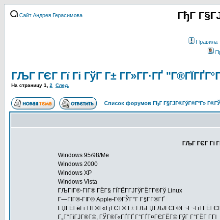
ГђГ Г§Г
Сайт Андрея Герасимова
Правила
П
ГЉГ ГЄГ Гї Гі ГўГ Г± Г­Г»Г­Г·ГҐ "Г®ГЇГҐГ
На страницу
1
,
2
След.
Список форумов ГђГ Г§ГЈГ®ГўГ®Г°Г» Г®ГЎ
ГЉГ ГЄГ Гї Г
Windows 95/98/Me
Windows 2000
Windows XP
Windows Vista
ГЉГІГ®-ГІГ® ГЁГ§ ГЇГЁГ­ГЈГўГЁГ­Г®Гў Linux
Г—ГІГ®-ГІГ® Apple-Г®ГЎГ°Г Г§Г­Г®ГҐ
ГЏГЁГёГі ГІГ®Г«ГјГЄГ® Г± ГЉГЏГЉ/ГЄГ®Г¬Г¬ГіГ­ГЁГЄГ 
Г„Г°ГіГЈГ®Г©, ГЎГ®Г«ГҐГҐ Г°ГҐГ¤ГЄГЁГ© ГўГ Г°ГЁГ Г­ГІ