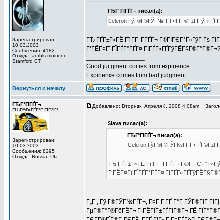
ГЂГ°ГІГҐГ¬ писал(а):
Celeron ГўГ®Г®ГЎГ№ГҐ Г¤ГҐГ©Г±ГІГўГіГҐГІ Г­
ГЂ ГҐГ±Г«ГЁ Гї Г­Г Г­ГҐГ¬ Г®ГІГЄГ°Г»ГўГ Гѕ ГІ
Зарегистрирован:
10.03.2003
Г‘ГЁГ¤Гї ГЇГҐГ°ГҐГ¤ ГІГҐГ«ГҐГўГЁГ§Г®Г°Г®Г¬
Сообщения: 4182
Откуда: at this moment
_________________
Stamford CT
Good judgment comes from expirience.
Expirience comes from bad judgment
Вернуться к началу
ГЂГ°ГІГҐГ¬
Добавлено: Вторник, Апреля 8, 2008 4:08am
Заголо
ГЊГ®Г¤ГҐГ°Г ГІГ®Г°
Slava писал(а):
ГЂГ°ГІГҐГ¬ писал(а):
Зарегистрирован:
Celeron ГўГ®Г®ГЎГ№ГҐ Г¤ГҐГ©Г±ГІГўГ
10.03.2003
Сообщения: 8295
Откуда: Russia, Ufa
ГЂ ГҐГ±Г«ГЁ Гї Г­Г Г­ГҐГ¬ Г®ГІГЄГ°Г»Гў
Г‘ГЁГ¤Гї ГЇГҐГ°ГҐГ¤ ГІГҐГ«ГҐГўГЁГ§Г
Г„Г , Гў Г®ГЎГ№ГҐГ¬, Г¤Г Г¦ГҐ Г°Г ГЎГ®ГІГ ГІ
ГµГ®Г°Г®ГёГЁГ¬ Г·ГЁГЇГ±ГҐГІГ®Г¬ ГЁ ГЇГ°Г®Г¶Г
ГЄГ­Г®ГЇГ®Г·ГЄГЁ, Г­ГҐ ГІГ» Г¦Г¤ГҐГёГј ГЄГ®Г¬