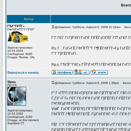
Всего
Автор
ГЂГ°ГІГҐГ¬
Добавлено: Суббота, Апреля 5, 2008 11:16am
Заголо
ГЊГ®Г¤ГҐГ°Г ГІГ®Г°
Г’Г ГЄГ Гї ГўГ®ГІ Г±ГІГ ГІГЁГ±ГІГЁГ·ГҐГ±ГЄГ Г
Зарегистрирован:
P.s. Г…Г±Г«ГЁ Г®ГЇГҐГ°Г Г¶ГЁГ®Г­Г­Г»Гµ Г±ГЁГ
10.03.2003
Г°Г ГўГЁГІГ±Гї.
Сообщения: 8295
Откуда: Russia, Ufa
P.p.s. ГЋГЇГ°Г®Г± ГЎГіГ¤ГҐГІ ГЁГ¤ГІГЁ 54 Г¤Г­Г
Вернуться к началу
Slava
Добавлено: Суббота, Апреля 5, 2008 1:38pm
Заголо
ГЌГ‹ГЋ
Г“ Г¬ГҐГ­Гї ГІГ®Г«ГјГЄГ® XP ГўГҐГ§Г¤ГҐ. ГЌГі Г
Г„ГіГ¬Г Г« ГЄГ ГЄ-ГІГ® Г±ГІГ ГўГЁГІГј Г‹ГЁГ­Г
Г¤Г®ГµГ®Г¤ГїГІ.
VistГ Г±ГІГ ГўГЁГІГј ГЇГ°ГЁГ­Г¶ГЁГЇГЁГ Г«ГјГ­Г
Зарегистрирован:
10.03.2003
Г®ГЇГҐГ Г¶ГЁГ®Г­ГЄГЁ. ГЏГ®ГІГ®Г¬Гі Г·ГІГ® ГЅГ
Сообщения: 4182
Откуда: at this moment
Stamford CT
ГЌГ Г°Г ГЎГ®ГІГҐ Г¤Г Г¦ГҐ Г­Г®ГўГ»ГҐ ГЄГ®Г¬ГЇ
Г•Г®ГІГї ГўГ±ГҐ Г¬ГҐГ­ГјГёГҐ ГЇГ°Г®Г¤Г ГҐГІГ±