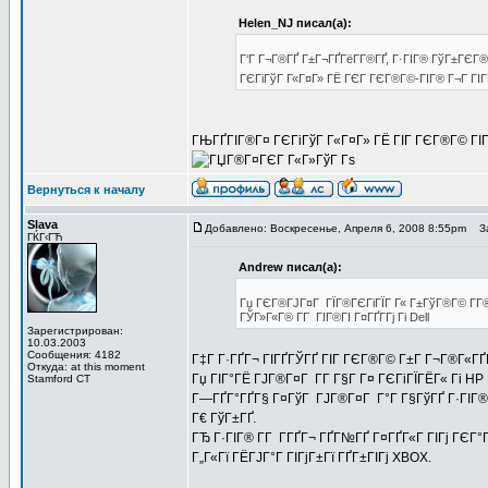
Helen_NJ писал(а):
Г‘Г Г¬Г®ГҐ Г±Г¬ГҐГёГ­Г®ГҐ, Г·ГІГ® ГўГ±ГЄГ
ГЄГіГўГ Г«Г¤Г» ГЁ ГЄГ ГЄГ®Г©-ГІГ® Г¬Г ГІ
ГЊГҐГІГ®Г¤ ГЄГіГўГ Г«Г¤Г» ГЁ ГІГ ГЄГ®Г© ГІГ® 
Вернуться к началу
Slava
Добавлено: Воскресенье, Апреля 6, 2008 8:55pm
За
ГЌГ‹ГЋ
Andrew писал(а):
Гџ ГЄГ®ГЈГ¤Г ГЇГ®ГЄГіГЇГ Г« Г±ГўГ®Г© Г­Г®Г
ГЎГ»Г«Г® Г­Г ГІГ®ГІ Г¤ГҐГ­Гј Гі Dell
Зарегистрирован:
10.03.2003
Сообщения: 4182
Г‡Г Г·ГҐГ¬ ГІГҐГЎГҐ ГІГ ГЄГ®Г© Г±Г Г¬Г®Г«ГҐ
Откуда: at this moment
Гџ ГІГ°ГЁ ГЈГ®Г¤Г Г­Г Г§Г Г¤ ГЄГіГЇГЁГ« Гі H
Stamford CT
Г—ГҐГ°ГҐГ§ Г¤ГўГ ГЈГ®Г¤Г Г°Г Г§ГўГҐ Г·ГІГ® 
Г€ ГўГ±ГҐ.
ГЂ Г·ГІГ® Г­Г Г­ГҐГ¬ ГҐГ№ГҐ Г¤ГҐГ«Г ГІГј ГЄГ°
Г„Г«Гї ГЁГЈГ°Г ГІГјГ±Гї ГҐГ±ГІГј XBOX.