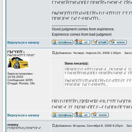
Г Г¤Г®ГЎГ­Г®Г±ГІГЁ Г·ГІГ®ГЎГ» Г¤Г®Г¬Г ГЎГ»
ГЊГ®Г¦ГҐГІ ГҐГ±Г«ГЁ ГЎГ» Гі Г¬ГҐГ­Гї Г­Г Г°
ГІГ®ГЈГ¤Г Г±Г Г¬Г®Г«ГҐГІ...
_________________
Good judgment comes from expirience.
Expirience comes from bad judgment
Вернуться к началу
ГЂГ°ГІГҐГ¬
Добавлено: Четверг, Апреля 24, 2008 1:30pm
Загол
ГЊГ®Г¤ГҐГ°Г ГІГ®Г°
Slava писал(а):
ГЌГ®ГіГІ Гі Г¬ГҐГ­Гї Г¤Г®Г¬Г . Г€ Г¤Г®Г¬Г Гї 
Г Г¤Г®ГЎГ­Г®Г±ГІГЁ Г·ГІГ®ГЎГ» Г¤Г®Г¬Г ГЎ
Зарегистрирован:
10.03.2003
Сообщения: 8295
ГЊГ®Г¦ГҐГІ ГҐГ±Г«ГЁ ГЎГ» Гі Г¬ГҐГ­Гї Г­Г 
Откуда: Russia, Ufa
ГІГ®ГЈГ¤Г Г±Г Г¬Г®Г«ГҐГІ...
ГЌГі Гі ГІГҐГЎГї, ГўГЁГ¤ГЁГ¬Г®, Г°ГҐГ Г«ГјГ­Г®
Г¤Г®Г¬Г Г­Г ГЄГ®Г¬ГЇГҐ. Г—Г Г±ГІГ® ГЇГ°Г®Г±
Вернуться к началу
rommy
Добавлено: Вторник, Сентября 8, 2009 6:25pm
Заго
Г†ГЁГІГҐГ«Гј ГґГ®Г°ГіГ¬Г