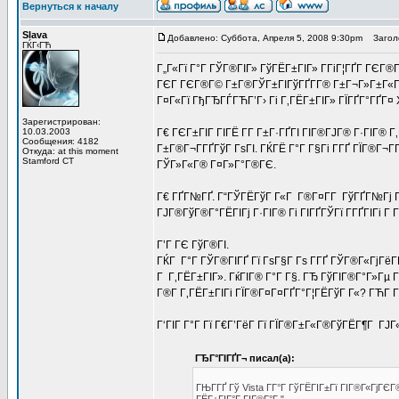
Вернуться к началу
Slava
Добавлено: Суббота, Апреля 5, 2008 9:30pm
Заголо
ГЌГ‹ГЋ
Г„Г«Гї Г°Г ГЎГ®ГІГ» ГўГЁГ±ГІГ» Г­ГіГ¦ГҐГ­ ГЄГ®
ГЄГ ГЄГ®Г© Г±Г®ГЎГ±ГІГўГҐГ­Г® Г±Г¬Г»Г±Г«ГҐ
Г¤Г«Гї ГђГЂГЃГЋГ’Г› Гі Г‚ГЁГ±ГІГ» ГЇГҐГ°ГҐГ¤ 
Зарегистрирован:
10.03.2003
Г€ ГЄГ±ГІГ ГІГЁ Г­Г Г±Г·ГҐГІ ГІГ®ГЈГ® Г·ГІГ® Г
Сообщения: 4182
Г±Г®Г¬Г­ГҐГўГ ГѕГІ. ГЌГЁ Г°Г Г§Гі Г­ГҐ ГЇГ®Г
Откуда: at this moment
Stamford CT
ГЎГ»Г«Г® Г¤Г»Г°Г®ГЄ.
Г€ ГҐГ№ГҐ. Г“ГЎГЁГўГ Г«Г Г®Г¤Г­Г ГўГҐГ№Гј Г
ГЈГ®ГўГ®Г°ГЁГІГј Г·ГІГ® Гі ГІГҐГЎГї Г­ГҐГІГі Г
Г’Г ГЄ ГўГ®ГІ.
ГЌГ Г°Г ГЎГ®ГІГҐ Гї ГѕГ§Г Гѕ Г­ГҐ ГЎГ®Г«ГјГёГҐ
Г Г‚ГЁГ±ГІГ». ГќГІГ® Г°Г Г§. ГЂ ГўГІГ®Г°Г»Гµ
Г®Г­ Г‚ГЁГ±ГІГі ГЇГ®Г¤Г¤ГҐГ°Г¦ГЁГўГ Г«? ГЋГ­ Г
Г‘ГІГ Г°Г Гї Г€Г’ГёГ Гї ГЇГ®Г±Г«Г®ГўГЁГ¶Г ГЈГ«
ГЂГ°ГІГҐГ¬ писал(а):
ГЊГ­ГҐ Гў Vista Г­Г°Г ГўГЁГІГ±Гї ГІГ®Г«ГјГЄ