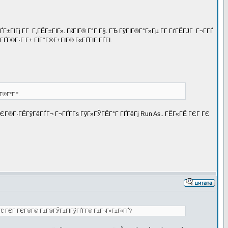
ҐГ±ГІГј Г­Г Г‚ГЁГ±ГІГ». ГќГІГ® Г°Г Г§. ГЂ ГўГІГ®Г°Г»Гµ Г­Г ГґГЁГЈГ Г¬Г­ГҐ
ГҐГ©Г·Г Г± ГЇГ°Г®Г±ГІГ® Г«ГҐГІГ ГҐГІ.
Г®Г°Г ".
Г±ГЄГ®Г·ГЁГўГёГҐГ¬ Г¬ГҐГ­Гѕ ГўГ»ГЎГЁГ°Г ГҐГёГј Run As.. ГЁГ«ГЁ ГЄГ ГЄ
ГЁ. Г€ ГЄГ ГЄГ®Г© Г±Г®ГЎГ±ГІГўГҐГ­Г® Г±Г¬Г»Г±Г«ГҐ?