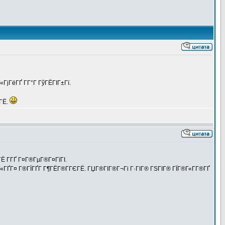
ГјГёГҐ Г­Г°Г ГўГЁГІГ±Гї.
­ГЁ.
ГЁ Г­ГҐ Г¤Г®ГµГ®Г¤ГїГІ.
 Г±Г«ГҐГ¤ Г®ГЇГҐГ Г¶ГЁГ®Г­ГЄГЁ. ГЏГ®ГІГ®Г¬Гі Г·ГІГ® ГЅГІГ® ГЇГ®Г«Г­Г®ГҐ