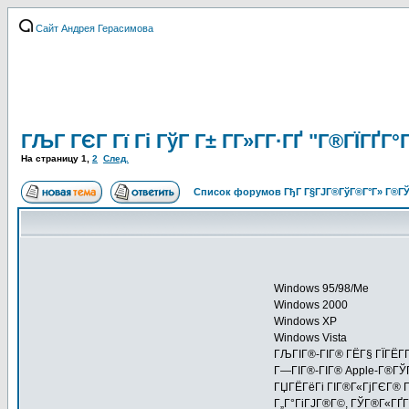
Сайт Андрея Герасимова
ГЉГ ГЄГ Гї Гі ГўГ Г± Г­Г»Г­Г·ГҐ "Г®ГЇГҐГ
На страницу
1
,
2
След.
Список форумов ГђГ Г§ГЈГ®ГўГ®Г°Г» Г®ГЎ
Windows 95/98/Me
Windows 2000
Windows XP
Windows Vista
ГЉГІГ®-ГІГ® ГЁГ§ ГЇГЁГ­Г
Г—ГІГ®-ГІГ® Apple-Г®ГЎГ
ГЏГЁГёГі ГІГ®Г«ГјГЄГ® 
Г„Г°ГіГЈГ®Г©, ГЎГ®Г«ГҐГ