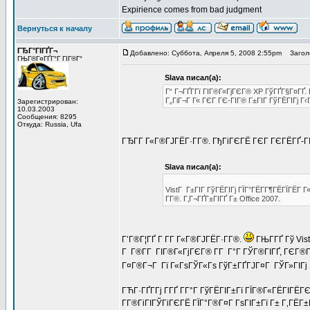
Expirience comes from bad judgment
Вернуться к началу
ГЂГ°ГІГҐГ¬
Добавлено: Суббота, Апреля 5, 2008 2:55pm
Заголо
ГЊГ®Г¤ГҐГ°Г ГІГ®Г°
Slava писал(а):
Г“ Г¬ГҐГ­Гї ГІГ®Г«ГјГЄГ® XP ГўГҐГ§Г¤ГҐ. 
Г„ГіГ¬Г Г« ГЄГ ГЄ-ГІГ® Г±ГІГ ГўГЁГІГј Г‹
Зарегистрирован:
10.03.2003
Сообщения: 8295
Откуда: Russia, Ufa
ГЂГ­Г Г«Г®ГЈГЁГ·Г­Г®. ГђГіГЄГЁ ГЄГ ГЄГЁГҐ-ГІ
Slava писал(а):
VistГ Г±ГІГ ГўГЁГІГј ГЇГ°ГЁГ­Г¶ГЁГЇГЁГ Г
Г­Г®. Г‚Г¬ГҐГ±ГІГҐ Г± Office 2007.
Г’Г®Г¦ГҐ Г Г­Г Г«Г®ГЈГЁГ·Г­Г®.
ГЊГ­ГҐ Гў Vis
Г Г®Г­Г ГІГ®Г«ГјГЄГ® Г­Г Г°Г ГЎГ®ГІГҐ, ГЄГ®Г
Г¤Г®Г¬Г Гї Г«ГѕГЎГ«Гѕ ГўГ±ГҐГЈГ¤Г ГЎГ»ГІГј 
ГЋГ·ГҐГ­Гј Г­ГҐ Г­Г°Г ГўГЁГІГ±Гї ГЇГ®Г«ГЁГІГЁ
Г­Г®ГіГІГЎГіГЄГЁ ГЇГ°Г®Г¤Г ГѕГІГ±Гї Г± Г‚ГЁГ