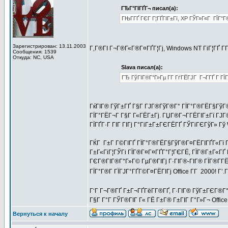
ГЂГ°ГІГҐГ¬ писал(а):
ГЊГ­ГҐ ГЄГ Г¦ГҐГІГ±Гї, XP ГЎГ»Г«Г ГЇГ°Г
Зарегистрирован: 13.11.2003
Г‚Г®ГІ Г¬Г®Г«Г®Г¤ГҐГ¦Гј, Windows NT ГіГ¦ГҐ Г­ГҐ
Сообщения: 1539
Откуда: NC, USA
Slava писал(а):
ГЂ ГўГІГ®Г°Г»Гµ Г­Г ГґГЁГЈГ Г¬Г­ГҐ Г ГЇ
ГќГІГ® ГўГ±ГҐ Г§Г ГЈГ®ГўГ®Г° ГЇГ°Г®ГЁГ§ГўГ
ГЇГ°ГЁГ¬Г Г§Г Г«ГЁГ±Гј. ГЏГ®Г¬Г­ГЁГІГ±Гї ГЈГ®Г
ГЇГҐГ·Г ГІГ ГІГј Г°ГіГ±Г±ГЄГЁГҐ ГЎГіГЄГўГ» Гў W
ГЌГ Г±Г Г©ГІГҐ ГЇГ°Г®ГЁГ§ГўГ®Г¤ГЁГІГҐГ«Гї Г­Г
Г±Г«ГіГ¦ГЎГі ГЇГ®Г¤Г¤ГҐГ°Г¦ГЄГЁ, ГЇГ®Г±Г«ГҐ
ГЄГ®ГІГ®Г°Г»Г© ГµГ®ГІГј Г·ГІГ®-ГІГ® ГЇГ®Г­ГЁГ¬
ГЇГ°Г®Г ГЇГЈГ°ГҐГ©Г¤ГЁГІГј Office Г­Г 2000! Г’
Г‘Г Г¬Г®ГҐ Г±Г¬ГҐГёГ­Г®ГҐ, Г·ГІГ® ГўГ±ГЄГ®Г
Г§Г Г°Г ГЎГ®ГІГ Г« ГЁ Г±Г® Г±ГІГ Г°Г»Г¬ Office
Вернуться к началу