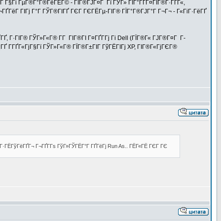
°Г Г§Гі ГµГ®Г°Г®ГёГЁГ© - ГІГ®ГЈГ¤Г Гї ГЎГ» ГЇГ°ГҐГ¤ГЇГ®Г·ГҐГ«,
 Г¬ГҐГёГ ГІГј Г°Г ГЎГ®ГІГҐ ГЄГ ГЄГЁГµ-ГІГ® ГЇГ°Г®ГЈГ°Г Г¬Г¬ - Г«ГіГ·ГёГҐ
, Г·ГІГ® ГЎГ»Г«Г® Г­Г ГІГ®ГІ Г¤ГҐГ­Гј Гі Dell (ГЇГ®Г« ГЈГ®Г¤Г Г­
¦ГҐ Г­ГҐГ«ГјГ§Гї ГЎГ»Г«Г® ГЇГ®Г±ГІГ ГўГЁГІГј XP, ГІГ®Г«ГјГЄГ®
®Г·ГЁГўГёГҐГ¬ Г¬ГҐГ­Гѕ ГўГ»ГЎГЁГ°Г ГҐГёГј Run As.. ГЁГ«ГЁ ГЄГ ГЄ