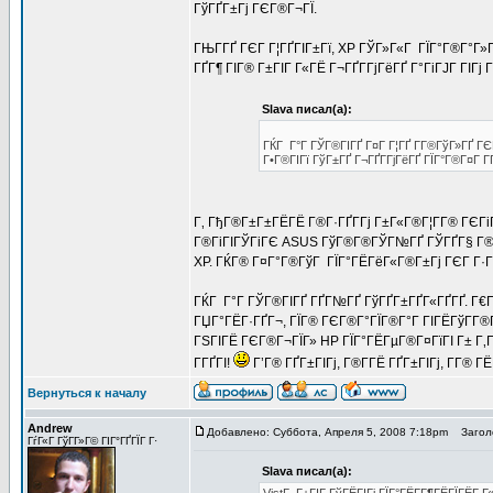
ГўГҐГ±Гј ГЄГ®Г¬ГЇ.
ГЊГ­ГҐ ГЄГ Г¦ГҐГІГ±Гї, XP ГЎГ»Г«Г ГЇГ°Г®Г°Г
ГҐГ¶ ГІГ® Г±ГІГ Г«ГЁ Г¬ГҐГ­ГјГёГҐ Г°ГіГЈГ ГІГј
Slava писал(а):
ГЌГ Г°Г ГЎГ®ГІГҐ Г¤Г Г¦ГҐ Г­Г®ГўГ»ГҐ ГЄ
Г•Г®ГІГї ГўГ±ГҐ Г¬ГҐГ­ГјГёГҐ ГЇГ°Г®Г¤Г 
Г‚ ГђГ®Г±Г±ГЁГЁ Г®Г·ГҐГ­Гј Г±Г«Г®Г¦Г­Г® ГЄГіГ
Г®ГіГІГЎГіГЄ ASUS ГўГ®Г®ГЎГ№ГҐ ГЎГҐГ§ Г®ГЇ
XP. ГЌГ® Г¤Г°Г®ГўГ ГЇГ°ГЁГёГ«Г®Г±Гј ГЄГ Г·Г
ГЌГ Г°Г ГЎГ®ГІГҐ ГҐГ№ГҐ ГўГҐГ±ГҐГ«ГҐГҐ. Г€Г§
ГЏГ°ГЁГ·ГҐГ¬, ГЇГ® ГЄГ®Г°ГЇГ®Г°Г ГІГЁГўГ­Г®Г¬
ГЅГІГЁ ГЄГ®Г¬ГЇГ» HP ГЇГ°ГЁГµГ®Г¤ГїГІ Г± Г‚Г
Г­ГҐГІ!
Г’Г® ГҐГ±ГІГј, Г®Г­ГЁ ГҐГ±ГІГј, Г­Г® Г
Вернуться к началу
Andrew
Добавлено: Суббота, Апреля 5, 2008 7:18pm
Заголо
ГѓГ«Г ГўГ­Г»Г© ГІГ°ГҐГЇГ Г·
Slava писал(а):