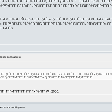
®Г¬ГЇ - ГІГ®ГЈГ¤Г ГЄГ®Г­ГҐГ·Г­Г®, Г­ГҐГ°Г Г§ГіГ¬Г­Г®. Г…Г±Г«ГЁ ГЄГ®Г¬ГЇ Г±Г
­Г®ГўГ«ГҐГ­Г Г‚ГЁГ±ГІГ . Г•Г®ГІГї Г®ГЇГїГІГј Г¦ГҐ, ГҐГ±Г«ГЁ ГЅГІГ® ГЎГіГ¤ГҐГІ
Г© Г­Г®ГіГІГЎГіГЄ - Г±ГІГ ГўГЁГ« Гў Г­ГҐГЈГ® ГўГ±ГҐ Г±Г Г¬Г®ГҐ Г«ГіГ·ГёГҐГҐ
om, ГЁ Гў ГІГ®Г© ГЄГ®Г­ГґГЁГЈГіГ°Г Г¶ГЁГЁ, ГЄГ®ГІГ®Г°ГіГѕ ГўГ»ГЎГ°Г Г«, ГіГ
¦Г Г«ГҐГѕ.
овок сообщения:
 ГЌГ Г¦ГЁГ¬Г ГҐГёГј ГЇГ°Г ГўГіГѕ ГЄГ­Г®ГЇГЄГі Г¬Г»ГёГЄГЁ Г­Г ГґГ Г©Г«ГҐ Гў ГўГ»Г±ГЄГ
Г®Г© ГўГҐГ°Г±ГЁГЁ. Г‚ Г®ГЎГ№ГҐГ¬ ГўГІГ®Г°Г Гї Г®ГЇГ¶ГЁГї Г±ГўГҐГ°ГµГі.
ГІГі. Г“ Г¬ГҐГ­Гї Г­Г Г°Г ГЎГ®ГІГҐ Win2000.
головок сообщения: