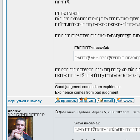
ГЇГ°Г Гў.
Г’Г ГЄ ГўГ®ГІ.
ГЌГ Г°Г ГЎГ®ГІГҐ Гї ГѕГ§Г Гѕ Г­ГҐ ГЎГ®Г«ГјГёГҐ
Г ГЇГ°ГЈГҐГ©Г¤Г ГІГј Г¬Г®Г© ГЄГ®Г¬ГЇ ГІГ®Г«Гј
Г‘ГІГ Г°Г Гї Г€Г’ГёГ Гї ГЇГ®Г±Г«Г®ГўГЁГ¶Г ГЈГ«
ГЂГ°ГІГҐГ¬ писал(а):
ГЊГ­ГҐ Гў Vista Г­Г°Г ГўГЁГІГ±Гї ГІГ®Г«Г
Г’Г ГЄГ Гї ГґГЁГёГЄГ ГҐГ±ГІГј ГЁ Гў XP. ГЌГ 
Г®Г­Г® ГІГ Г¬ ГЎГіГ¤ГҐГІ Гў Г°ГіГ±Г±ГЄГ®Г© Г
_________________
Good judgment comes from expirience.
Expirience comes from bad judgment
Вернуться к началу
Andrew
Добавлено: Суббота, Апреля 5, 2008 10:16pm
Загол
ГѓГ«Г ГўГ­Г»Г© ГІГ°ГҐГЇГ Г·
Slava писал(а):
Г„Г«Гї Г°Г ГЎГ®ГІГ» ГўГЁГ±ГІГ» Г­ГіГ¦ГҐГ