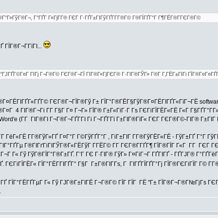
®Г°Г»ГўГ®Г¬, Г°ГҐГ Г«ГјГ­Г® ГЄГ Г·ГҐГ±ГІГўГҐГ­Г­Г®Г© Г®ГЇГҐГ°Г Г¶ГЁГ®Г­ГЄГ®Г©
 ГЇГ®Г¬Г­ГїГІ...
Г°ГЈГҐГ©Г¤Г ГІГј Г¬Г®Г© ГЄГ®Г¬ГЇ ГІГ®Г«ГјГЄГ® Г·ГІГ®ГЎГ» Г®Г­ Г‚ГЁГ±ГІГі ГЇГ®Г¤Г¤ГҐ
®Г¤ГЁГІГҐГ«ГҐГ© ГЄГ®Г¬ГЇГ®Гў Г± ГЇГ°Г®ГЁГ§ГўГ®Г¤ГЁГІГҐГ«ГїГ¬ГЁ softwar
¤Г 4 ГІГ®Г¬Гі Г­Г Г§Г Г¤ Г¬Г» ГЇГ® Г±Г«ГіГ·Г Гѕ ГЄГіГЇГЁГ«ГЁ Г«Г Г§ГҐГ°Г­Г»Г©
ord'e (Г­Г ГІГ®ГІ Г¬Г®Г¬ГҐГ­ГІ Гі Г¬ГҐГ­Гї Г±ГІГ®ГїГ« ГЄГ ГЄГ®Г©-ГІГ® Г±ГІГ Г
 ГёГ«ГЁ Г­Г®ГўГ»ГҐ Г¤Г°Г Г©ГўГҐГ°Г , ГіГ±ГІГ Г­Г®ГўГЁГ«ГЁ - ГўГ±ГҐ Г°Г ГўГ
 ГІГ°ГҐГµ Г®ГІГґГіГІГЎГ®Г«ГЁГўГ Г­ГЁГ© Г­Г ГЄГ®Г­ГҐГ¶ ГЇГ®ГЇГ Г«Г Г­Г ГЄГ
Г Г« Гў ГўГ®ГЇГ°Г®Г±ГҐ. Г’Г ГЄ Г·ГІГ® ГўГ» Г¤ГіГ¬Г ГҐГІГҐ - ГҐГЈГ® Г°ГҐГёГҐ
.ГҐ. ГЄГіГЇГЁГ« ГЇГ°ГЁГ­ГІГҐГ° Г§Г Г±Г®ГІГ­Гѕ, Г ГІГҐГЇГҐГ°Гј ГЇГ®ГЄГіГЇГ Г© 
°ГҐ ГЇГ°ГЁГҐГµГ Г« Гў ГЈГ®Г±ГІГЁ Г¬Г®Г© ГЇГ ГЇГ ГЁ "Г± ГЇГ®Г¬Г®Г№ГјГѕ ГЄ
.