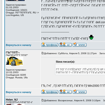
Г…Г±Г«ГЁ Г±ГЇГҐГ¶ГЁГ Г«ГјГ­Г® Г­ГіГ¦ГҐГ­ ГЄГ
Зарегистрирован:
Г·ГІГ®ГЎГ» Г­Г Г­ГҐГ¬ ГіГ¦ГҐ ГЎГ»Г«Г ГіГ±ГІГ Г
01.03.2003
Г­ГҐ Г­Г Г¤Г®.
Сообщения: 10421
Откуда: Г€Г°ГЄГіГІГ±ГЄ, RU ->
Los Angeles, US
Гџ ГЄГ®ГЈГ¤Г ГЇГ®ГЄГіГЇГ Г« Г±ГўГ®Г© Г­Г®ГўГ»
Г Г§Г Г¤). ГЏГ®ГЄГіГЇГ Г« Г± Г±Г Г©ГІГ dell.c
Г‚ГЁГ±ГІГі. ГЏГ®ГІГ®Г¬Гі ГЁ ГўГ§ГїГ«. Г€ Г­ГҐ Г
_________________
ГЂГ­Г¤Г°ГҐГ© ГѓГҐГ°Г Г±ГЁГ¬Г®Гў
Вернуться к началу
ГЂГ°ГІГҐГ¬
Добавлено: Суббота, Апреля 5, 2008 11:27pm
Загол
ГЊГ®Г¤ГҐГ°Г ГІГ®Г°
Slava писал(а):
Г’Г ГЄГ Гї ГґГЁГёГЄГ ГҐГ±ГІГј ГЁ Гў XP.
Зарегистрирован:
10.03.2003
Г®Г­Г® ГІГ Г¬ ГЎГіГ¤ГҐГІ Гў Г°ГіГ±Г±ГЄ
Сообщения: 8295
Откуда: Russia, Ufa
ГЂ, Г¤Г , Гў XP ГҐГ±ГІГј. ГќГІГ® Гў Win2000 Г­ГҐ
Вернуться к началу
Helen_NJ
Добавлено: Воскресенье, Апреля 6, 2008 3:10pm
За
Г†ГЁГІГҐГ«Гј ГґГ®Г°ГіГ¬Г