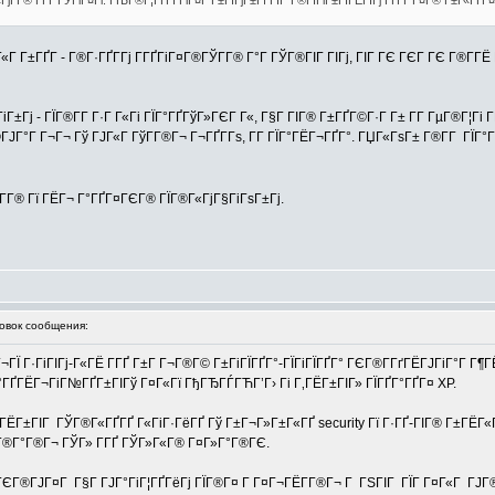
«ГјГ­Г® Г­ГҐ ГЎГіГ¤Гі. ГЊГ®Г¦ГҐГІ ГіГ¤Г Г±ГІГјГ±Гї ГЇГ°Г®ГЇГіГ±ГІГЁГІГј ГҐГҐ Г¤Г® Г±Г«Г
Г Г±ГҐГ­ - Г®Г·ГҐГ­Гј Г­ГҐГіГ¤Г®ГЎГ­Г® Г°Г ГЎГ®ГІГ ГІГј, ГІГ ГЄ ГЄГ ГЄ Г®Г­ГЁ 
іГ±Гј - ГЇГ®Г­Г Г·Г Г«Гі ГЇГ°ГҐГўГ»ГЄГ Г«, Г§Г ГІГ® Г±ГҐГ©Г·Г Г± Г­Г ГµГ®Г¦Гі
ГЈГ°Г Г¬Г¬ Гў ГЈГ«Г ГўГ­Г®Г¬ Г¬ГҐГ­Гѕ, Г­Г ГЇГ°ГЁГ¬ГҐГ°. ГЏГ«ГѕГ± Г®Г­Г ГЇ
­Г® Гї ГЁГ¬ Г°ГҐГ¤ГЄГ® ГЇГ®Г«ГјГ§ГіГѕГ±Гј.
вок сообщения:
®Г¬ГЇ Г·ГіГІГј-Г«ГЁ Г­ГҐ Г±Г Г¬Г®Г© Г±ГіГЇГҐГ°-ГЇГіГЇГҐГ° ГЄГ®Г­ГґГЁГЈГіГ°Г
°ГҐГЁГ¬ГіГ№ГҐГ±ГІГў Г¤Г«Гї ГђГЂГЃГЋГ’Г› Гі Г‚ГЁГ±ГІГ» ГЇГҐГ°ГҐГ¤ XP.
‚ГЁГ±ГІГ ГЎГ®Г«ГҐГҐ Г«ГіГ·ГёГҐ Гў Г±Г¬Г»Г±Г«ГҐ security Гї Г·ГҐ-ГІГ® Г±ГЁГ«Г
Г®Г°Г®Г¬ ГЎГ» Г­ГҐ ГЎГ»Г«Г® Г¤Г»Г°Г®ГЄ.
Г®ГЈГ¤Г Г§Г ГЈГ°ГіГ¦ГҐГёГј ГЇГ®Г¤ Г Г¤Г¬ГЁГ­Г®Г¬ Г ГЅГІГ ГЇГ Г¤Г«Г ГЈГ®Г