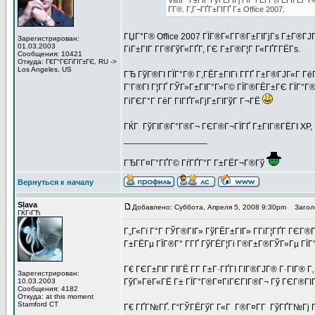
VistГ Г±ГІГ ГўГЁГІГј ГЇГ°ГЁГ­Г¶ГЁГЇГЁГ Г
Г­Г®. Г‚Г¬ГҐГ±ГІГҐ Г± Office 2007.
ГЏГ°Г® Office 2007 ГЇГ®Г«Г­Г®Г±ГІГјГѕ Г±Г®ГЈГ«
Зарегистрирован:
01.03.2003
ГіГ±ГІГ Г­Г®ГўГ«ГҐГ­, ГЄ Г±Г®Г¦Г Г«ГҐГ­ГЁГѕ.
Сообщения: 10421
Откуда: Г€Г°ГЄГіГІГ±ГЄ, RU ->
Los Angeles, US
ГЂ ГўГ®ГІ ГЇГ°Г® Г‚ГЁГ±ГІГі Г­ГҐ Г±Г®ГЈГ«Г ГёГ
Г’Г®ГІ Г¦ГҐ ГЎГ»Г±ГІГ°Г»Г© ГЇГ®ГЁГ±ГЄ ГЇГ°Г®
ГіГЄГ°Г ГёГ ГІГҐГ«ГјГ±ГІГўГ Г¬ГЁ
ГЌГ ГўГІГ®Г°Г®Г¬ ГЄГ®Г¬ГЇГҐ Г±ГІГ®ГЁГІ XP, Г
_________________
ГЂГ­Г¤Г°ГҐГ© ГѓГҐГ°Г Г±ГЁГ¬Г®Гў
Вернуться к началу
Slava
Добавлено: Суббота, Апреля 5, 2008 9:30pm
Заголо
ГЌГ‹ГЋ
Г„Г«Гї Г°Г ГЎГ®ГІГ» ГўГЁГ±ГІГ» Г­ГіГ¦ГҐГ­ ГЄГ
Г±ГЁГµ ГЇГ®Г° Г­ГҐ ГўГЁГ¦Гі Г®Г±Г®ГЎГ»Гµ ГЇГ
Г€ ГЄГ±ГІГ ГІГЁ Г­Г Г±Г·ГҐГІ ГІГ®ГЈГ® Г·ГІГ® Г
Зарегистрирован:
10.03.2003
ГўГ»ГёГ«ГЁ Г± ГЇГ°Г®Г¤ГіГЄГІГ®Г¬ Гў ГЄГ®ГІ
Сообщения: 4182
Откуда: at this moment
Stamford CT
Г€ ГҐГ№ГҐ. Г“ГЎГЁГўГ Г«Г Г®Г¤Г­Г ГўГҐГ№Гј ГЄ