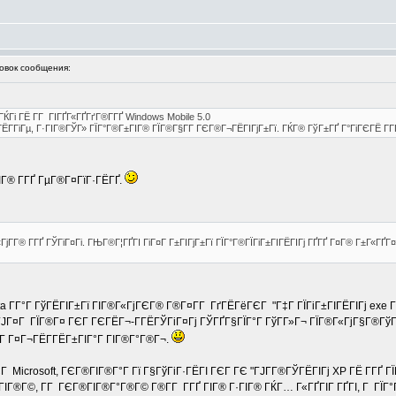
вок сообщения:
ГЌГі ГЁ Г­Г ГІГҐГ«ГҐГґГ®Г­ГҐ Windows Mobile 5.0
ГЁГ­ГіГµ, Г·ГІГ®ГЎГ» ГЇГ°Г®Г±ГІГ® ГЇГ®Г§Г­Г ГЄГ®Г¬ГЁГІГјГ±Гї. ГЌГ® ГўГ±ГҐ Г°ГіГЄГЁ Г­
Г® Г­ГҐ ГµГ®Г¤ГїГ·ГЁГҐ.
«ГјГ­Г® Г­ГҐ ГЎГіГ¤Гі. ГЊГ®Г¦ГҐГІ ГіГ¤Г Г±ГІГјГ±Гї ГЇГ°Г®ГЇГіГ±ГІГЁГІГј ГҐГҐ Г¤Г® Г±Г«Г
ta Г­Г°Г ГўГЁГІГ±Гї ГІГ®Г«ГјГЄГ® Г®Г¤Г­Г ГґГЁГёГЄГ "Г‡Г ГЇГіГ±ГІГЁГІГј exe 
ЈГ¤Г ГЇГ®Г¤ ГЄГ ГЄГЁГ¬-Г­ГЁГЎГіГ¤Гј ГЎГҐГ§ГЇГ°Г ГўГ­Г»Г¬ ГЇГ®Г«ГјГ§Г®ГўГ Г
Г Г¤Г¬ГЁГ­ГЁГ±ГІГ°Г ГІГ®Г°Г®Г¬.
ГЄГ Microsoft, ГЄГ®ГІГ®Г°Г Гї Г§ГўГіГ·ГЁГІ ГЄГ ГЄ "ГЈГ­Г®ГЎГЁГІГј XP ГЁ Г­ГҐ
±ГІГ®Г©, Г­Г ГЄГ®ГІГ®Г°Г®Г© Г®Г­Г Г­ГҐ ГІГ® Г·ГІГ® ГЌГ… Г«ГҐГІГ ГҐГІ, Г ГЇГ