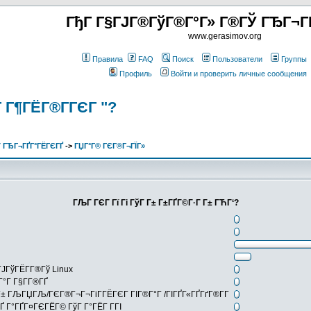
ГђГ Г§ГЈГ®ГўГ®Г°Г» Г®ГЎ ГЂГ¬Г
www.gerasimov.org
Правила
FAQ
Поиск
Пользователи
Группы
Профиль
Войти и проверить личные сообщения
°Г Г¶ГЁГ®Г­ГЄГ "?
 ГЂГ¬ГҐГ°ГЁГЄГҐ
->
ГЏГ°Г® ГЄГ®Г¬ГЇГ»
ГЉГ ГЄГ Гї Гі ГўГ Г± Г±ГҐГ©Г·Г Г± ГЋГ‘?
ЈГўГЁГ­Г®Гў Linux
°Г Г§Г­Г®ГҐ
Г± ГЉГЏГЉ/ГЄГ®Г¬Г¬ГіГ­ГЁГЄГ ГІГ®Г°Г /ГІГҐГ«ГҐГґГ®Г­Г
Ґ Г°ГҐГ¤ГЄГЁГ© ГўГ Г°ГЁГ Г­ГІ