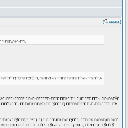
ГҐ Г¤Г®ГµГ®Г¤ГїГІ.
ҐГ¤ Г®ГЇГҐГ Г¶ГЁГ®Г­ГЄГЁ. ГЏГ®ГІГ®Г¬Гі Г·ГІГ® ГЅГІГ® ГЇГ®Г«Г­Г®ГҐ ГЈ-
Г®ГІ ГЁГ¬ГҐГ­ГЁ Г Г¤Г¬ГЁГ­ГЁГ±ГІГ°Г ГІГ®Г°Г ". ГЏГ°ГЁГ·ГҐГ¬, ГіГ¤Г®ГЎГ­
ІГҐГ«ГҐГ¬ Г­Г Г¤Г® ГЇГ®Г±ГІГ ГўГЁГІГј ГЇГ°Г®ГЈГ°Г Г¬Г¬ГіГ«ГЁГ­Гі. ГЂ
 ГЇГ°Г®Г¤Г ГўГ ГІГј". Г€Г§-Г§Г Г·ГҐГЈГ® Г¤Г Г¦ГҐ ГµГЁГ«Г®-Г¤Г®ГµГ«Г»ГҐ
°Г®Г±ГІГ® Г«ГҐГ¦ГЁГІ Г¬ГҐГ°ГІГўГ»Г¬ ГЈГ°ГіГ§Г®Г¬, ГЇГ°ГЁГ¤Г ГўГЁГў