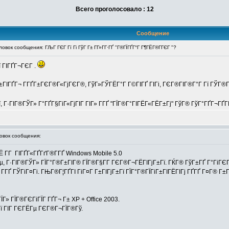
Всего проголосовало : 12
Сообщение
вок сообщения: ГЉГ ГЄГ Гї Гі ГўГ Г± Г­Г»Г­Г·ГҐ "Г®ГЇГҐГ°Г Г¶ГЁГ®Г­ГЄГ "?
ї ГІГҐГ¬ГЄГ .
±ГІГҐГ¬ Г­ГҐГ±ГЄГ®Г«ГјГЄГ®, ГўГ»ГЎГЁГ°Г Г©ГІГҐ ГІГі, ГЄГ®ГІГ®Г°Г Гї ГЎГ®Г«
ї, Г·ГІГ®ГЎГ» Г°ГҐГ§ГіГ«ГјГІГ ГІГ» Г­ГҐ "ГЇГ®Г°ГІГЁГ«ГЁГ±Гј" ГўГ® ГўГ°ГҐГ¬ГҐГ
вок сообщения:
Ё Г­Г ГІГҐГ«ГҐГґГ®Г­ГҐ Windows Mobile 5.0
іГµ, Г·ГІГ®ГЎГ» ГЇГ°Г®Г±ГІГ® ГЇГ®Г§Г­Г ГЄГ®Г¬ГЁГІГјГ±Гї. ГЌГ® ГўГ±ГҐ Г°ГіГЄ
Г® Г­ГҐ ГЎГіГ¤Гі. ГЊГ®Г¦ГҐГІ ГіГ¤Г Г±ГІГјГ±Гї ГЇГ°Г®ГЇГіГ±ГІГЁГІГј ГҐГҐ Г¤Г®
Г» ГЇГ®ГЄГіГЇГ ГҐГ¬ Г± XP + Office 2003.
Гї ГІГ ГЄГЁГµ ГЄГ®Г¬ГЇГ®Гў.