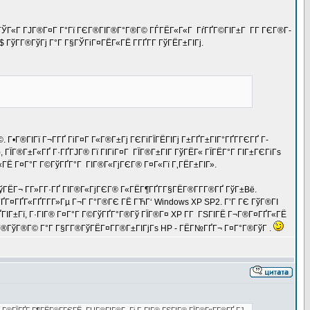
, ГЎГ«Г ГЈГ®Г¤Г Г°Гї ГЄГ®ГІГ®Г°Г®Г© ГЃГЁГ«Г«Г ГѓГҐГ©ГІГ±Г Г­Г ГЄГ®Г­
$ ГўГ­Г®ГўГј Г°Г Г§ГЎГіГ¤ГЁГ«ГЁ Г­ГҐГ­Г ГўГЁГ±ГІГј.
 Г•Г®ГІГї Г¬Г­ГҐ ГіГ¤Г Г«Г®Г±Гј ГЄГіГЇГЁГІГј Г±ГҐГ±ГІГ°ГҐГ­ГЄГҐ Г­
ЇГ®Г±Г«ГҐ Г·ГҐГЈГ® Гї ГІГіГ¤Г ГЇГ®Г±ГІГ ГўГЁГ« ГЇГЁГ°Г ГІГ±ГЄГіГѕ
«ГЁ Г¤Г°Г Г©ГўГҐГ°Г ГІГ®Г«ГјГЄГ® Г¤Г«Гї Г‚ГЁГ±ГІГ».
ГЁГ¬ Г­Г»Г­Г·ГҐ ГІГ®Г«ГјГЄГ® Г«ГЁГ¶ГҐГ­Г§ГЁГ®Г­Г­Г®ГҐ ГўГ±Вё.
ГҐГ¤ГҐГ«ГҐГ­Г­Г»Гµ Г¬Г Г°Г®ГЄ ГЁ ГЋГ‘ Windows XP SP2. Г’Г ГЄ ГўГ®ГІ
ҐГІГ±Гї, Г·ГІГ® Г¤Г°Г Г©ГўГҐГ°Г®Гў ГЇГ®Г¤ XP Г­Г ГЅГІГЁ Г¬Г®Г¤ГҐГ«ГЁ
­Г®ГўГ®Г© Г°Г Г§Г­Г®ГўГЁГ¤Г­Г®Г±ГІГјГѕ HP - ГЁГ№ГҐГ¬ Г¤Г°Г®ГўГ .