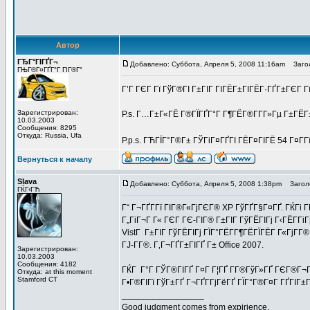
Автор
ГЂГ°ГІГҐГ¬
Добавлено: Суббота, Апреля 5, 2008 11:16am
Заголо
ГЊГ®Г¤ГҐГ°Г ГІГ®Г°
Г’Г ГЄГ Гї ГўГ®ГІ Г±ГІГ ГІГЁГ±ГІГЁГ·ГҐГ±ГЄГ Г
Зарегистрирован:
P.s. Г…Г±Г«ГЁ Г®ГЇГҐГ°Г Г¶ГЁГ®Г­Г­Г»Гµ Г±ГЁГ
10.03.2003
Сообщения: 8295
Откуда: Russia, Ufa
P.p.s. ГЋГЇГ°Г®Г± ГЎГіГ¤ГҐГІ ГЁГ¤ГІГЁ 54 Г¤Г­Г
Вернуться к началу
Slava
Добавлено: Суббота, Апреля 5, 2008 1:38pm
Заголо
ГЌГ‹ГЋ
Г“ Г¬ГҐГ­Гї ГІГ®Г«ГјГЄГ® XP ГўГҐГ§Г¤ГҐ. ГЌГі Г
Г„ГіГ¬Г Г« ГЄГ ГЄ-ГІГ® Г±ГІГ ГўГЁГІГј Г‹ГЁГ­Г
VistГ Г±ГІГ ГўГЁГІГј ГЇГ°ГЁГ­Г¶ГЁГЇГЁГ Г«ГјГ­
ГЈ-Г­Г®. Г‚Г¬ГҐГ±ГІГҐ Г± Office 2007.
Зарегистрирован:
10.03.2003
Сообщения: 4182
ГЌГ Г°Г ГЎГ®ГІГҐ Г¤Г Г¦ГҐ Г­Г®ГўГ»ГҐ ГЄГ®Г¬ГЇ
Откуда: at this moment
Stamford CT
Г•Г®ГІГї ГўГ±ГҐ Г¬ГҐГ­ГјГёГҐ ГЇГ°Г®Г¤Г ГҐГІГ±
_________________
Good judgment comes from expirience.