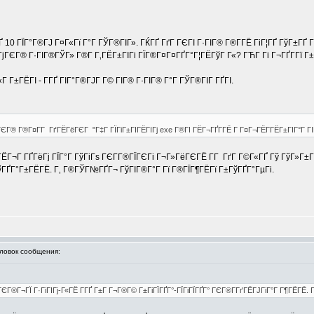
 10 ГЇГ°Г®ГЈ Г¤Г«Гї Г°Г ГЎГ®ГІГ». ГЌГҐ ГґГ ГЄГІ Г·ГІГ® Г®Г­ГЁ ГіГ¦ГҐ ГўГ±ГҐ Г
ГЄГ® Г·ГІГ®ГЎГ» Г®Г­ Г‚ГЁГ±ГІГі ГЇГ®Г¤Г¤ГҐГ°Г¦ГЁГўГ Г«? ГЋГ­ Гі Г¬ГҐГ­Гї Г±
Г Г±ГЁГІ - Г­ГҐ ГІГ°Г®ГЈГ Г© ГІГ® Г·ГІГ® Г°Г ГЎГ®ГІГ ГҐГІ.
јГЄГ® Г®Г¤Г­Г ГґГЁГёГЄГ "Г‡Г ГЇГіГ±ГІГЁГІГј exe Г®ГІ ГЁГ¬ГҐГ­ГЁ Г Г¤Г¬ГЁГ­ГЁГ±ГІГ°Г ГІ
Г¦ГЁГ¬Г ГҐГёГј ГЇГ°Г ГўГіГѕ ГЄГ­Г®ГЇГЄГі Г¬Г»ГёГЄГЁ Г­Г ГґГ Г©Г«ГҐ Гў ГўГ»
ўГҐГ°Г±ГЁГЁ. Г‚ Г®ГЎГ№ГҐГ¬ ГўГІГ®Г°Г Гї Г®ГЇГ¶ГЁГї Г±ГўГҐГ°ГµГі.
овок сообщения:
­ ГЄГ®Г¬ГЇ Г·ГіГІГј-Г«ГЁ Г­ГҐ Г±Г Г¬Г®Г© Г±ГіГЇГҐГ°-ГЇГіГЇГҐГ° ГЄГ®Г­ГґГЁГЈГіГ°Г Г¶ГЁ