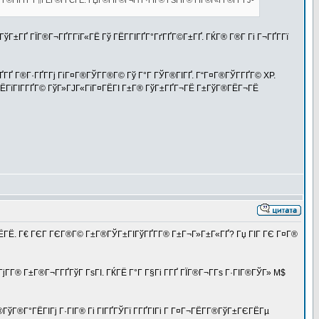
ҐГ¤ Г®ГЇГҐГ Г¶ГЁГ®Г­ГЄГЁ. ГЏГ®ГІГ®Г¬Гі Г·ГІГ® ГЅГІГ® ГЇГ®Г«Г­Г®ГҐ ГЈ-
ГўГ±ГҐ ГЇГ®Г¬ГҐГ­ГїГ«ГЁ Гў ГЁГ­ГІГҐГ°ГґГҐГ©Г±ГҐ. ГЌГ® Г®Г­ Гі Г¬ГҐГ­Гї
 ГҐГҐ Г®Г·ГҐГ­Гј ГіГ¤Г®ГЎГ­Г®Г© Гў Г°Г ГЎГ®ГІГҐ. Г“Г¤Г®ГЎГ­ГҐГ© XP.
Г°ГЁГїГІГ­ГҐГ© ГўГ»ГЈГ«ГїГ¤ГЁГІ Г±Г® ГўГ±ГҐГ¬ГЁ Г±ГўГ®ГЁГ¬ГЁ
 Г¶ГЁГЁ. Г€ ГЄГ ГЄГ®Г© Г±Г®ГЎГ±ГІГўГҐГ­Г® Г±Г¬Г»Г±Г«ГҐ? Гџ ГІГ ГЄ Г¤Г®
јГ­Г® Г±Г®Г¬Г­ГҐГўГ ГѕГІ. ГЌГЁ Г°Г Г§Гі Г­ГҐ ГЇГ®Г¬Г­Гѕ Г·ГІГ®ГЎГ» M$
ўГ®Г°ГЁГІГј Г·ГІГ® Гі ГІГҐГЎГї Г­ГҐГІГі Г Г¤Г¬ГЁГ­Г®ГўГ±ГЄГЁГµ