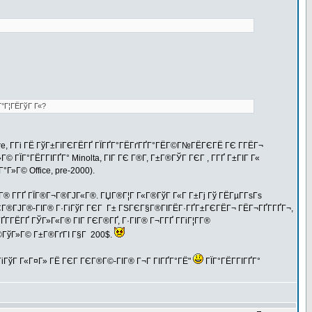
Г°Г¦ГЁГўГ Г«?
e, Г­Гі ГЁ ГўГ±ГїГЄГЁГҐ ГЇГҐГ°ГЁГґГҐГ°ГЁГ©Г№ГЁГЄГЁ ГЄ Г­ГЁГ¬
 ГЇГ°ГЁГ­ГІГҐГ° Minolta, ГІГ ГЄ Г®Г­, Г±Г®ГЎГ ГЄГ , Г­ГҐ Г±ГІГ Г«
°Г»Г© Office, pre-2000).
­Г® Г­ГҐ ГЇГ®Г¬Г®ГЈГ«Г®. ГЏГ®Г¦Г Г«Г®ГўГ Г«Г Г±Гј Гў ГЁГµГ­ГѕГѕ
 ГЄГ®ГЈГ®-ГІГ® Г·ГіГўГ ГЄГ Г± ГЅГЄГ§Г®ГІГЁГ·ГҐГ±ГЄГЁГ¬ ГЁГ¬ГҐГ­ГҐГ¬,
Г­ГЁГҐ ГЎГ»Г«Г® ГІГ ГЄГ®ГҐ, Г·ГІГ® Г¬Г­ГҐ Г­ГіГ¦Г­Г®
Г­Г®ГўГ»Г© Г±Г®ГґГІ Г§Г 200$.
ГіГўГ Г«Г¤Г» ГЁ ГЄГ ГЄГ®Г©-ГІГ® Г¬Г ГІГҐГ°ГЁ"
ГЇГ°ГЁГ­ГІГҐГ°