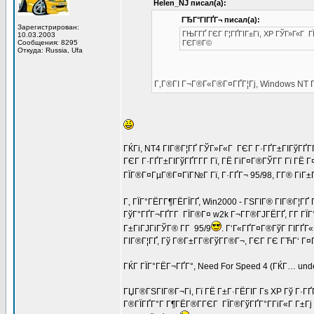
Helen_NJ писал(а):
ГЂГ°ГІГҐГ¬ писал(а):
Зарегистрирован:
ГЊГ­ГҐ ГЄГ Г¦ГҐГІГ±Гї, XP ГЎГ»Г«Г Г
10.03.2003
Сообщения: 8295
ГЄГ®Г©
Откуда: Russia, Ufa
Г‚Г®ГІ Г¬Г®Г«Г®Г¤ГҐГ¦Гј, Windows NT ГіГ
ГЌГі, NT4 ГІГ®Г¦ГҐ ГЎГ»Г«Г ГЄГ Г·ГҐГ±ГІГўГҐГ­Г
ГЄГ Г·ГҐГ±ГІГўГҐГ­Г­Г Гї, ГЁ ГіГ¤Г®ГЎГ­Г Гї ГЁ 
ГЇГ®Г¤ГµГ®Г¤ГїГ№Г Гї, Г·ГҐГ¬ 95/98, Г­Г® ГіГ
Г‚ ГЇГ°ГЁГ­Г¶ГЁГЇГҐ, Win2000 - ГЅГІГ® ГІГ®Г¦ГҐ
ГўГ°ГҐГ¬ГҐГ­Г ГЇГ®Г¤ w2k Г¬Г­Г®ГЈГЁГҐ, Г­Г ГЇ
Г±ГіГЈГіГЎГ® Г­Г 95/9
. Г‘Г«ГҐГ¤Г®ГўГ ГІГҐГ«
ГІГ®Г¦ГҐ, Гў Г®Г±Г­Г®ГўГ­Г®Г¬, ГЄГ ГЄ ГЋГ‘ Г¤
ГЌГ ГЇГ°ГЁГ¬ГҐГ°, Need For Speed 4 (ГЌГ… unde
ГЏГ®ГЅГІГ®Г¬Гі, Гї ГЁ Г±Г·ГЁГІГ Гѕ XP Гў Г·Г
Г®ГЇГҐГ°Г Г¶ГЁГ®Г­ГЄГ ГЇГ®ГўГҐГ°Г­ГіГ«Г Г±Г