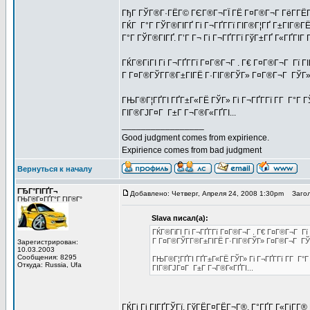
ГђГ ГЎГ®Г·ГЁГ© ГЄГ®Г¬ГЇ ГЁ Г¤Г®Г¬Г ГёГ­ГЁГ
ГЌГ Г°Г ГЎГ®ГІГҐ Гі Г¬ГҐГ­Гї ГІГ®Г¦ГҐ Г±ГІГ®Г
Г°Г ГЎГ®ГІГҐ. Г’Г Г¬ Гі Г¬ГҐГ­Гї ГўГ±ГҐ Г«ГҐГІГ
ГЌГ®ГіГІ Гі Г¬ГҐГ­Гї Г¤Г®Г¬Г . Г€ Г¤Г®Г¬Г Гї ГІ
Г Г¤Г®ГЎГ­Г®Г±ГІГЁ Г·ГІГ®ГЎГ» Г¤Г®Г¬Г ГЎГ»
ГЊГ®Г¦ГҐГІ ГҐГ±Г«ГЁ ГЎГ» Гі Г¬ГҐГ­Гї Г­Г Г°
ГІГ®ГЈГ¤Г Г±Г Г¬Г®Г«ГҐГІ...
_________________
Good judgment comes from expirience.
Expirience comes from bad judgment
Вернуться к началу
ГЂГ°ГІГҐГ¬
Добавлено: Четверг, Апреля 24, 2008 1:30pm
Загол
ГЊГ®Г¤ГҐГ°Г ГІГ®Г°
Slava писал(а):
ГЌГ®ГіГІ Гі Г¬ГҐГ­Гї Г¤Г®Г¬Г . Г€ Г¤Г®Г¬Г Гї 
Г Г¤Г®ГЎГ­Г®Г±ГІГЁ Г·ГІГ®ГЎГ» Г¤Г®Г¬Г ГЎ
Зарегистрирован:
10.03.2003
Сообщения: 8295
ГЊГ®Г¦ГҐГІ ГҐГ±Г«ГЁ ГЎГ» Гі Г¬ГҐГ­Гї Г­Г 
Откуда: Russia, Ufa
ГІГ®ГЈГ¤Г Г±Г Г¬Г®Г«ГҐГІ...
ГЌГі Гі ГІГҐГЎГї, ГўГЁГ¤ГЁГ¬Г®, Г°ГҐГ Г«ГјГ­Г®