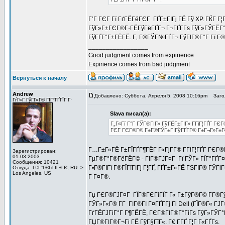
Г’Г ГЄГ Гї ГґГЁГёГЄГ ГҐГ±ГІГј ГЁ Гў XP. ГЌГ Г
ГўГ»Г±ГЄГ®Г·ГЁГўГёГҐГ¬ Г¬ГҐГ­Гѕ ГўГ»ГЎГЁГ°Г
ГўГҐГ°Г±ГЁГЁ. Г‚ Г®ГЎГ№ГҐГ¬ ГўГІГ®Г°Г Гї Г®
_________________
Good judgment comes from expirience.
Expirience comes from bad judgment
Вернуться к началу
Andrew
Добавлено: Суббота, Апреля 5, 2008 10:16pm
Загол
ГѓГ«Г ГўГ­Г»Г© ГІГ°ГҐГЇГ Г·
Slava писал(а):
Г„Г«Гї Г°Г ГЎГ®ГІГ» ГўГЁГ±ГІГ» Г­ГіГ¦ГҐГ­ ГЄ
ГЄГ ГЄГ®Г© Г±Г®ГЎГ±ГІГўГҐГ­Г® Г±Г¬Г»Г±Г
Г…Г±Г«ГЁ Г±ГЇГҐГ¶ГЁГ Г«ГјГ­Г® Г­ГіГ¦ГҐГ­ ГЄГ®
Зарегистрирован:
01.03.2003
ГµГ®Г°Г®ГёГЁГ© - ГІГ®ГЈГ¤Г Гї ГЎГ» ГЇГ°ГҐГ¤ГЇ
Сообщения: 10421
Г•Г®ГІГї Г®ГЇГїГІГј Г¦ГҐ, ГҐГ±Г«ГЁ ГЅГІГ® ГЎГі
Откуда: Г€Г°ГЄГіГІГ±ГЄ, RU ->
Los Angeles, US
Г Г¤Г®.
Гџ ГЄГ®ГЈГ¤Г ГЇГ®ГЄГіГЇГ Г« Г±ГўГ®Г© Г­Г®ГўГ
ГЎГ»Г«Г® Г­Г ГІГ®ГІ Г¤ГҐГ­Гј Гі Dell (ГЇГ®Г« Г
ГґГЁГЈГіГ°Г Г¶ГЁГЁ, ГЄГ®ГІГ®Г°ГіГѕ ГўГ»ГЎГ°Г 
ГЏГ®ГІГ®Г¬Гі ГЁ ГўГ§ГїГ«. Г€ Г­ГҐ Г¦Г Г«ГҐГѕ.