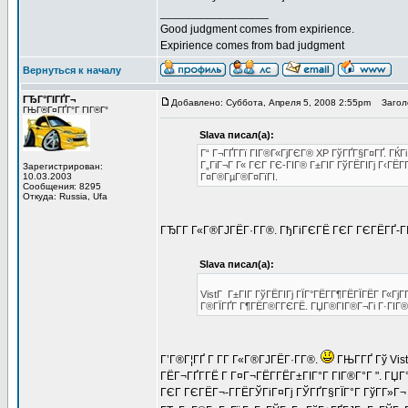
_________________
Good judgment comes from expirience.
Expirience comes from bad judgment
Вернуться к началу
ГЂГ°ГІГҐГ¬
Добавлено: Суббота, Апреля 5, 2008 2:55pm
Заголо
ГЊГ®Г¤ГҐГ°Г ГІГ®Г°
Slava писал(а):
Г“ Г¬ГҐГ­Гї ГІГ®Г«ГјГЄГ® XP ГўГҐГ§Г¤ГҐ. ГЌГі
Г„ГіГ¬Г Г« ГЄГ ГЄ-ГІГ® Г±ГІГ ГўГЁГІГј Г‹ГЁГ
Зарегистрирован:
10.03.2003
Г¤Г®ГµГ®Г¤ГїГІ.
Сообщения: 8295
Откуда: Russia, Ufa
ГЂГ­Г Г«Г®ГЈГЁГ·Г­Г®. ГђГіГЄГЁ ГЄГ ГЄГЁГҐ-ГІ
Slava писал(а):
VistГ Г±ГІГ ГўГЁГІГј ГЇГ°ГЁГ­Г¶ГЁГЇГЁГ Г«ГјГ­
Г®ГЇГҐГ Г¶ГЁГ®Г­ГЄГЁ. ГЏГ®ГІГ®Г¬Гі Г·ГІГ® Г
Г’Г®Г¦ГҐ Г Г­Г Г«Г®ГЈГЁГ·Г­Г®.
ГЊГ­ГҐ Гў Vis
ГЁГ¬ГҐГ­ГЁ Г Г¤Г¬ГЁГ­ГЁГ±ГІГ°Г ГІГ®Г°Г ". ГЏ
ГЄГ ГЄГЁГ¬-Г­ГЁГЎГіГ¤Гј ГЎГҐГ§ГЇГ°Г ГўГ­Г»Г¬ 