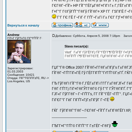
Г¤Г®Г«Г¦Г­Г» ГЁГ±ГЇГ®Г«ГјГ§Г®ГўГ ГІГј HP Г®Г
ГЄГ®Г¬ГЇГ» HP ГЇГ°ГЁГµГ®Г¤ГїГІ Г± Г‚ГЁГ±ГІГ®
Г¤Г°Г Г©ГўГҐГ°Г®Гў ГЇГ®Г¤ XP Г­Г ГЅГІГЁ Г¬Г
Г’Г ГЄ ГЁ Г¬ГіГ·Г ГҐГ¬Г±Гї Г± ГЄГ Г¦Г¤Г®Г
Вернуться к началу
Andrew
Добавлено: Суббота, Апреля 5, 2008 7:18pm
Заголо
ГѓГ«Г ГўГ­Г»Г© ГІГ°ГҐГЇГ Г·
Slava писал(а):
VistГ Г±ГІГ ГўГЁГІГј ГЇГ°ГЁГ­Г¶ГЁГЇГЁГ Г«ГјГ­
Г®ГЇГҐГ Г¶ГЁГ®Г­ГЄГЁ. ГЏГ®ГІГ®Г¬Гі Г·ГІГ® Г
ГЏГ°Г® Office 2007 ГЇГ®Г«Г­Г®Г±ГІГјГѕ Г±Г®ГЈГ«
Зарегистрирован:
01.03.2003
ГЇГ®Г¬ГҐГ­ГїГ«ГЁ Гў ГЁГ­ГІГҐГ°ГґГҐГ©Г±ГҐ. ГЌГ® 
Сообщения: 10421
Откуда: Г€Г°ГЄГіГІГ±ГЄ, RU ->
Los Angeles, US
ГЂ ГўГ®ГІ ГЇГ°Г® Г‚ГЁГ±ГІГі Г­ГҐ Г±Г®ГЈГ«Г ГёГі
Г®Г·ГҐГ­Гј ГіГ¤Г®ГЎГ­Г®Г© Гў Г°Г ГЎГ®ГІГҐ. Г
ГЈГ«Г ГўГ­Г®Г¬ Г¬ГҐГ­Гѕ, Г­Г ГЇГ°ГЁГ¬ГҐГ°. Г
ГіГЄГ°Г ГёГ ГІГҐГ«ГјГ±ГІГўГ Г¬ГЁ
ГЌГ ГўГІГ®Г°Г®Г¬ ГЄГ®Г¬ГЇГҐ Г±ГІГ®ГЁГІ XP, Г
_________________
ГЂГ­Г¤Г°ГҐГ© ГѓГҐГ°Г Г±ГЁГ¬Г®Гў