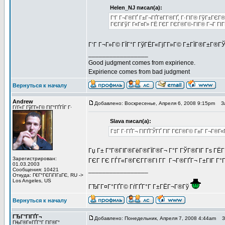
Helen_NJ писал(а):
Г‘Г Г¬Г®ГҐ Г±Г¬ГҐГёГ­Г®ГҐ, Г·ГІГ® ГўГ±ГЄГ
ГЄГіГўГ Г«Г¤Г» ГЁ ГЄГ ГЄГ®Г©-ГІГ® Г¬Г ГІГҐГ
Г‘Г Г¬Г»Г© ГЇГ°Г ГўГЁГ«ГјГ­Г»Г© Г±ГЇГ®Г±Г®Г
_________________
Good judgment comes from expirience.
Expirience comes from bad judgment
Вернуться к началу
Andrew
Добавлено: Воскресенье, Апреля 6, 2008 9:15pm
За
ГѓГ«Г ГўГ­Г»Г© ГІГ°ГҐГЇГ Г·
Slava писал(а):
Г‡Г Г·ГҐГ¬ ГІГҐГЎГҐ ГІГ ГЄГ®Г© Г±Г Г¬Г®Г«
Гџ Г± Г”Г®ГІГ®ГёГ®ГЇГ®Г¬ Г°Г ГЎГ®ГІГ Гѕ ГЁГ­
Зарегистрирован:
ГЄГ ГЄ ГЃГ«Г®ГЄГ­Г®ГІ Г­Г Г¬Г®ГҐГ¬ Г±ГІГ Г°
01.03.2003
_________________
Сообщения: 10421
Откуда: Г€Г°ГЄГіГІГ±ГЄ, RU ->
Los Angeles, US
ГЂГ­Г¤Г°ГҐГ© ГѓГҐГ°Г Г±ГЁГ¬Г®Гў
Вернуться к началу
ГЂГ°ГІГҐГ¬
Добавлено: Понедельник, Апреля 7, 2008 4:44am
За
ГЊГ®Г¤ГҐГ°Г ГІГ®Г°