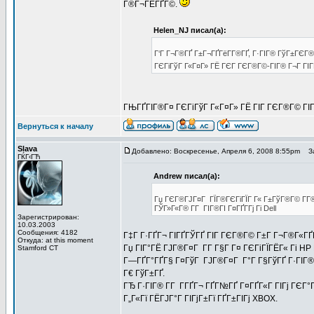
Г®Г¬ГЁГҐГ©.
Helen_NJ писал(а):
Г‘Г Г¬Г®ГҐ Г±Г¬ГҐГёГ­Г®ГҐ, Г·ГІГ® ГўГ±ГЄГ
ГЄГіГўГ Г«Г¤Г» ГЁ ГЄГ ГЄГ®Г©-ГІГ® Г¬Г ГІ
ГЊГҐГІГ®Г¤ ГЄГіГўГ Г«Г¤Г» ГЁ ГІГ ГЄГ®Г© ГІГ® 
Вернуться к началу
Slava
Добавлено: Воскресенье, Апреля 6, 2008 8:55pm
За
ГЌГ‹ГЋ
Andrew писал(а):
Гџ ГЄГ®ГЈГ¤Г ГЇГ®ГЄГіГЇГ Г« Г±ГўГ®Г© Г­Г®Г
ГЎГ»Г«Г® Г­Г ГІГ®ГІ Г¤ГҐГ­Гј Гі Dell
Зарегистрирован:
10.03.2003
Сообщения: 4182
Г‡Г Г·ГҐГ¬ ГІГҐГЎГҐ ГІГ ГЄГ®Г© Г±Г Г¬Г®Г«ГҐ
Откуда: at this moment
Гџ ГІГ°ГЁ ГЈГ®Г¤Г Г­Г Г§Г Г¤ ГЄГіГЇГЁГ« Гі H
Stamford CT
Г—ГҐГ°ГҐГ§ Г¤ГўГ ГЈГ®Г¤Г Г°Г Г§ГўГҐ Г·ГІГ® 
Г€ ГўГ±ГҐ.
ГЂ Г·ГІГ® Г­Г Г­ГҐГ¬ ГҐГ№ГҐ Г¤ГҐГ«Г ГІГј ГЄГ°
Г„Г«Гї ГЁГЈГ°Г ГІГјГ±Гї ГҐГ±ГІГј XBOX.