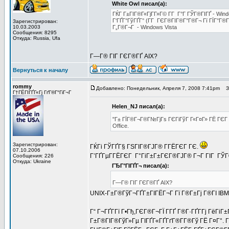
White Owl писал(а):
ГЌГ Г±ГІГ®Г«ГјГ­Г»Г© Г­Г Г°Г ГЎГ®ГІГҐ - Win
Г‘ГҐГ°ГўГҐГ° (Г­Г ГЄГ®ГІГ®Г°Г®Г¬ Гї ГЇГ°Г®Гў
Зарегистрирован:
10.03.2003
Г„Г®Г¬Г - Windows Vista
Сообщения: 8295
Откуда: Russia, Ufa
Г—Г® ГІГ ГЄГ®ГҐ AIX?
Вернуться к началу
rommy
Добавлено: Понедельник, Апреля 7, 2008 7:41pm
За
Г†ГЁГІГҐГ«Гј ГґГ®Г°ГіГ¬Г
Helen_NJ писал(а):
"Г± ГЇГ®Г¬Г®Г№ГјГѕ ГЄГіГўГ Г«Г¤Г» ГЁ ГЄГ
Office.
Зарегистрирован:
ГЌГі ГЎГҐГ§ ГЅГІГ®ГЈГ® Г­ГЁГЄГ ГЄ.
07.10.2006
Г’ГҐГµГ­ГЁГЄГ Г°ГіГ±Г±ГЄГ®ГЈГ® Г¬Г ГІГ ГЎГ®
Сообщения: 226
Откуда: Ukraine
ГЂГ°ГІГҐГ¬ писал(а):
Г—Г® ГІГ ГЄГ®ГҐ AIX?
UNIX-Г±Г®ГўГ¬ГҐГ±ГІГЁГ¬Г Гї Г®Г±Гј Г®ГІ IBM.
Г“ Г¬ГҐГ­Гї Г•Гђ,ГЄГ®Г¬ГЇ Г­ГҐ Г®Г·ГҐГ­Гј ГёГі
Г±Г®ГІГ®ГўГ»Гµ ГІГҐГ«ГҐГґГ®Г­Г®Гў ГЁ Г¤Г°. 