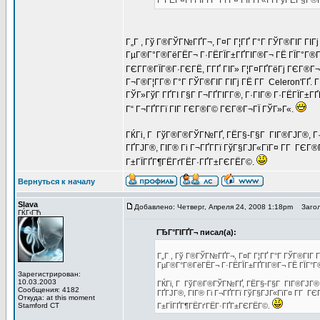
Г‘ГЁГ¤Гї ГЇГҐГ°ГҐГ¤ ГІГҐГ«ГҐГўГЁГ§Г
Г„Г , Гў Г®ГЎГ№ГҐГ¬, Г¤Г Г¦ГҐ Г°Г ГЎГ®ГІГ ГІ
ГµГ®Г°Г®ГёГЁГ¬ Г·ГЁГЇГ±ГҐГІГ®Г¬ ГЁ ГЇГ°Г®Г¶Г
ГЄГ­Г®ГЇГ®Г·ГЄГЁ, Г­ГҐ ГІГ» Г¦Г¤ГҐГёГј ГЄГ®Г¬
Г¬Г®Г¦Г­Г® Г°Г ГЎГ®ГІГ ГІГј ГЁ Г­Г Celeron'ГҐ. 
ГЎГ»ГўГ ГҐГІ Г§Г Г¬ГҐГІГ­Г®, Г·ГІГ® Г·ГЁГЇГ±ГҐГ
Г“ Г¬ГҐГ­Гї ГІГ ГЄГ®Г© ГЄГ®Г¬ГЇ ГЎГ»Г«.
ГЌГі, Г ГўГ®Г®ГЎГ№ГҐ, ГЁГ§-Г§Г ГІГ®ГЈГ®, Г·ГІ
ГҐГЈГ®, ГІГ® Гі Г¬ГҐГ­Гї ГўГ§ГЈГ«ГїГ¤ Г­Г ГЄГ
Г±ГЇГҐГ¶ГЁГґГЁГ·ГҐГ±ГЄГЁГ©.
Вернуться к началу
Slava
Добавлено: Четверг, Апреля 24, 2008 1:18pm
Загол
ГЌГ‹ГЋ
ГЂГ°ГІГҐГ¬ писал(а):
Г„Г , Гў Г®ГЎГ№ГҐГ¬, Г¤Г Г¦ГҐ Г°Г ГЎГ®ГІГ 
ГµГ®Г°Г®ГёГЁГ¬ Г·ГЁГЇГ±ГҐГІГ®Г¬ ГЁ ГЇГ°Г®
Зарегистрирован:
10.03.2003
ГЌГі, Г ГўГ®Г®ГЎГ№ГҐ, ГЁГ§-Г§Г ГІГ®ГЈГ®, Г
Сообщения: 4182
ГҐГЈГ®, ГІГ® Гі Г¬ГҐГ­Гї ГўГ§ГЈГ«ГїГ¤ Г­Г Г
Откуда: at this moment
Stamford CT
Г±ГЇГҐГ¶ГЁГґГЁГ·ГҐГ±ГЄГЁГ©.