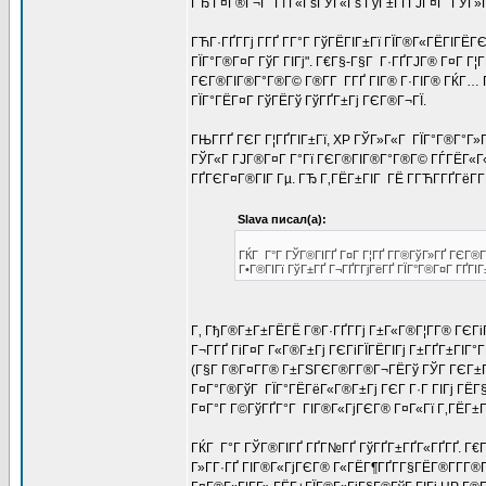
ГЂ Г¤Г®Г¬Г Гї Г«ГѕГЎГ«Гѕ ГўГ±ГҐГЈГ¤Г ГЎГ»ГІ
ГЋГ·ГҐГ­Гј Г­ГҐ Г­Г°Г ГўГЁГІГ±Гї ГЇГ®Г«ГЁГІГЁГ
ГЇГ°Г®Г¤Г ГўГ ГІГј". Г€Г§-Г§Г Г·ГҐГЈГ® Г¤Г Г
ГЄГ®ГІГ®Г°Г®Г© Г®Г­Г Г­ГҐ ГІГ® Г·ГІГ® ГЌГ… Г
ГЇГ°ГЁГ¤Г ГўГЁГў ГўГҐГ±Гј ГЄГ®Г¬ГЇ.
ГЊГ­ГҐ ГЄГ Г¦ГҐГІГ±Гї, XP ГЎГ»Г«Г ГЇГ°Г®Г°Г»
ГЎГ«Г ГЈГ®Г¤Г Г°Гї ГЄГ®ГІГ®Г°Г®Г© ГЃГЁГ«Г«Г Г
ГҐГЄГ¤Г®ГІГ Гµ. ГЂ Г‚ГЁГ±ГІГ ГЁ Г­ГЋГ­ГҐГёГ­Г
Slava писал(а):
ГЌГ Г°Г ГЎГ®ГІГҐ Г¤Г Г¦ГҐ Г­Г®ГўГ»ГҐ ГЄГ®Г¬
Г•Г®ГІГї ГўГ±ГҐ Г¬ГҐГ­ГјГёГҐ ГЇГ°Г®Г¤Г ГҐГІ
Г‚ ГђГ®Г±Г±ГЁГЁ Г®Г·ГҐГ­Гј Г±Г«Г®Г¦Г­Г® ГЄГіГ
Г¬Г­ГҐ ГіГ¤Г Г«Г®Г±Гј ГЄГіГЇГЁГІГј Г±ГҐГ±ГІ
(Г§Г Г®Г¤Г­Г® Г±ГЅГЄГ®Г­Г®Г¬ГЁГў ГЎГ ГЄГ±Г®Г
Г¤Г°Г®ГўГ ГЇГ°ГЁГёГ«Г®Г±Гј ГЄГ Г·Г ГІГј ГЁГ
Г¤Г°Г Г©ГўГҐГ°Г ГІГ®Г«ГјГЄГ® Г¤Г«Гї Г‚ГЁГ±Г
ГЌГ Г°Г ГЎГ®ГІГҐ ГҐГ№ГҐ ГўГҐГ±ГҐГ«ГҐГҐ. Г€Г
Г»Г­Г·ГҐ ГІГ®Г«ГјГЄГ® Г«ГЁГ¶ГҐГ­Г§ГЁГ®Г­Г­Г®Г