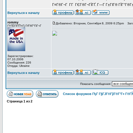
Г¤Г®Г¬Г Г­Г ГЄГ®Г¬ГЇГҐ. Г—Г Г±ГІГ® ГЇГ°Г®Г±
Вернуться к началу
rommy
Добавлено: Вторник, Сентября 8, 2009 6:25pm
Заго
Г†ГЁГІГҐГ«Гј ГґГ®Г°ГіГ¬Г
Зарегистрирован:
07.10.2006
Сообщения: 226
Откуда: Ukraine
Вернуться к началу
Показать сообщения:
Список форумов ГђГ Г§ГЈГ®ГўГ®Г°Г» Г®ГЎ
Страница
1
из
2