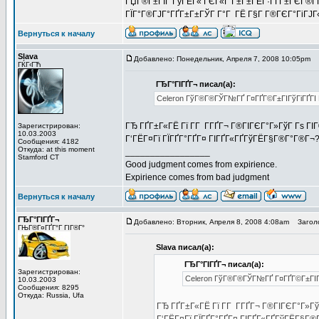
ГЏГ®Г±ГІГ ГўГЁГ« ГЄГ«Г Г±Г±ГЁГ·ГҐГ±ГЄГ®ГҐ 
ГЇГ°Г®ГЈГ°ГҐГ±Г±ГЎГ Г°Г ГЁ Г§Г Г®ГЄГ°ГіГЈГ«Г
Вернуться к началу
Slava
Добавлено: Понедельник, Апреля 7, 2008 10:05pm
З
ГЌГ‹ГЋ
ГЂГ°ГІГҐГ¬ писал(а):
Celeron ГўГ®Г®ГЎГ№ГҐ Г¤ГҐГ©Г±ГІГўГіГҐГІ Г­
ГЂ ГҐГ±Г«ГЁ Гї Г­Г Г­ГҐГ¬ Г®ГІГЄГ°Г»ГўГ Гѕ ГІ
Зарегистрирован:
10.03.2003
Г‘ГЁГ¤Гї ГЇГҐГ°ГҐГ¤ ГІГҐГ«ГҐГўГЁГ§Г®Г°Г®Г¬
Сообщения: 4182
Откуда: at this moment
_________________
Stamford CT
Good judgment comes from expirience.
Expirience comes from bad judgment
Вернуться к началу
ГЂГ°ГІГҐГ¬
Добавлено: Вторник, Апреля 8, 2008 4:08am
Заголо
ГЊГ®Г¤ГҐГ°Г ГІГ®Г°
Slava писал(а):
ГЂГ°ГІГҐГ¬ писал(а):
Зарегистрирован:
Celeron ГўГ®Г®ГЎГ№ГҐ Г¤ГҐГ©Г±ГІГўГ
10.03.2003
Сообщения: 8295
Откуда: Russia, Ufa
ГЂ ГҐГ±Г«ГЁ Гї Г­Г Г­ГҐГ¬ Г®ГІГЄГ°Г»Гў