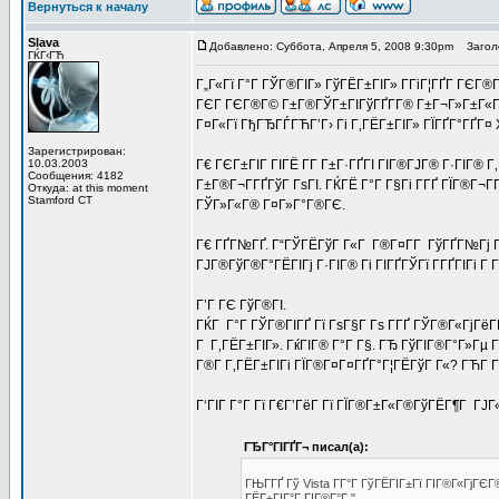
Вернуться к началу
Slava
Добавлено: Суббота, Апреля 5, 2008 9:30pm
Заголо
ГЌГ‹ГЋ
Г„Г«Гї Г°Г ГЎГ®ГІГ» ГўГЁГ±ГІГ» Г­ГіГ¦ГҐГ­ ГЄГ®
ГЄГ ГЄГ®Г© Г±Г®ГЎГ±ГІГўГҐГ­Г® Г±Г¬Г»Г±Г«ГҐ
Г¤Г«Гї ГђГЂГЃГЋГ’Г› Гі Г‚ГЁГ±ГІГ» ГЇГҐГ°ГҐГ¤ 
Зарегистрирован:
10.03.2003
Г€ ГЄГ±ГІГ ГІГЁ Г­Г Г±Г·ГҐГІ ГІГ®ГЈГ® Г·ГІГ® Г
Сообщения: 4182
Г±Г®Г¬Г­ГҐГўГ ГѕГІ. ГЌГЁ Г°Г Г§Гі Г­ГҐ ГЇГ®Г
Откуда: at this moment
Stamford CT
ГЎГ»Г«Г® Г¤Г»Г°Г®ГЄ.
Г€ ГҐГ№ГҐ. Г“ГЎГЁГўГ Г«Г Г®Г¤Г­Г ГўГҐГ№Гј Г
ГЈГ®ГўГ®Г°ГЁГІГј Г·ГІГ® Гі ГІГҐГЎГї Г­ГҐГІГі Г
Г’Г ГЄ ГўГ®ГІ.
ГЌГ Г°Г ГЎГ®ГІГҐ Гї ГѕГ§Г Гѕ Г­ГҐ ГЎГ®Г«ГјГёГҐ
Г Г‚ГЁГ±ГІГ». ГќГІГ® Г°Г Г§. ГЂ ГўГІГ®Г°Г»Гµ
Г®Г­ Г‚ГЁГ±ГІГі ГЇГ®Г¤Г¤ГҐГ°Г¦ГЁГўГ Г«? ГЋГ­ Г
Г‘ГІГ Г°Г Гї Г€Г’ГёГ Гї ГЇГ®Г±Г«Г®ГўГЁГ¶Г ГЈГ«
ГЂГ°ГІГҐГ¬ писал(а):
ГЊГ­ГҐ Гў Vista Г­Г°Г ГўГЁГІГ±Гї ГІГ®Г«ГјГЄ
ГЁГ±ГІГ°Г ГІГ®Г°Г ".