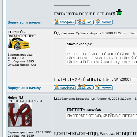
_________________
ГЂГ­Г¤Г°ГҐГ© ГѓГҐГ°Г Г±ГЁГ¬Г®Гў
Вернуться к началу
ГЂГ°ГІГҐГ¬
Добавлено: Суббота, Апреля 5, 2008 11:27pm
Загол
ГЊГ®Г¤ГҐГ°Г ГІГ®Г°
Slava писал(а):
Г’Г ГЄГ Гї ГґГЁГёГЄГ ГҐГ±ГІГј ГЁ Гў XP. ГЌГ
Зарегистрирован:
10.03.2003
ГўГ»Г±ГЄГ®Г·ГЁГўГёГҐГ¬ Г¬ГҐГ­Гѕ ГўГ»ГЎГЁГ
Сообщения: 8295
ГўГҐГ°Г±ГЁГЁ. Г‚ Г®ГЎГ№ГҐГ¬ ГўГІГ®Г°Г Гї 
Откуда: Russia, Ufa
ГЂ, Г¤Г , Гў XP ГҐГ±ГІГј. ГќГІГ® Гў Win2000 Г­ГҐ
Вернуться к началу
Helen_NJ
Добавлено: Воскресенье, Апреля 6, 2008 3:10pm
За
Г†ГЁГІГҐГ«Гј ГґГ®Г°ГіГ¬Г
ГЂГ°ГІГҐГ¬ писал(а):
ГЊГ­ГҐ ГЄГ Г¦ГҐГІГ±Гї, XP ГЎГ»Г«Г ГЇГ°Г®Г°
Зарегистрирован: 13.11.2003
Г‚Г®ГІ Г¬Г®Г«Г®Г¤ГҐГ¦Гј, Windows NT ГіГ¦ГҐ Г­ГҐ
Сообщения: 1539