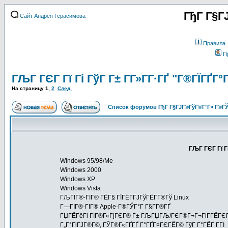
ГђГ Г§Г
Сайт Андрея Герасимова
Правила
П
ГЉГ ГЄГ Гї Гі ГўГ Г± Г­Г»Г­Г·ГҐ "Г®ГЇГҐГ
На страницу
1
,
2
След.
Список форумов ГђГ Г§ГЈГ®ГўГ®Г°Г» Г®ГЎ
ГЉГ ГЄГ Гї Г
Windows 95/98/Me
Windows 2000
Windows XP
Windows Vista
ГЉГІГ®-ГІГ® ГЁГ§ ГЇГЁГ­ГЈГўГЁГ­Г®Гў Linux
Г—ГІГ®-ГІГ® Apple-Г®ГЎГ°Г Г§Г­Г®ГҐ
ГЏГЁГёГі ГІГ®Г«ГјГЄГ® Г± ГЉГЏГЉ/ГЄГ®Г¬Г¬ГіГ­ГЁГЄГ 
Г„Г°ГіГЈГ®Г©, ГЎГ®Г«ГҐГҐ Г°ГҐГ¤ГЄГЁГ© ГўГ Г°ГЁГ Г­ГІ