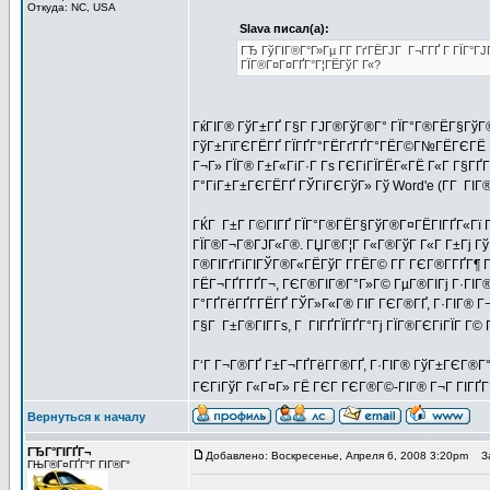
Откуда: NC, USA
Slava писал(а):
ГЂ ГўГІГ®Г°Г»Гµ Г­Г ГґГЁГЈГ Г¬Г­ГҐ Г ГЇГ°Г
ГЇГ®Г¤Г¤ГҐГ°Г¦ГЁГўГ Г«?
ГќГІГ® ГўГ±ГҐ Г§Г ГЈГ®ГўГ®Г° ГЇГ°Г®ГЁГ§ГўГ®
ГўГ±ГїГЄГЁГҐ ГЇГҐГ°ГЁГґГҐГ°ГЁГ©Г№ГЁГЄГЁ ГЄ 
Г¬Г» ГЇГ® Г±Г«ГіГ·Г Гѕ ГЄГіГЇГЁГ«ГЁ Г«Г Г§ГҐГ°Г­
Г°ГіГ±Г±ГЄГЁГҐ ГЎГіГЄГўГ» Гў Word'e (Г­Г ГІГ®Г
ГЌГ Г±Г Г©ГІГҐ ГЇГ°Г®ГЁГ§ГўГ®Г¤ГЁГІГҐГ«Гї Г­Г
ГЇГ®Г¬Г®ГЈГ«Г®. ГЏГ®Г¦Г Г«Г®ГўГ Г«Г Г±Гј Гў 
Г®ГІГґГіГІГЎГ®Г«ГЁГўГ Г­ГЁГ© Г­Г ГЄГ®Г­ГҐГ¶
ГЁГ¬ГҐГ­ГҐГ¬, ГЄГ®ГІГ®Г°Г»Г© ГµГ®ГІГј Г·ГІГ®-
Г°ГҐГёГҐГ­ГЁГҐ ГЎГ»Г«Г® ГІГ ГЄГ®ГҐ, Г·ГІГ® Г¬Г­
Г§Г Г±Г®ГІГ­Гѕ, Г ГІГҐГЇГҐГ°Гј ГЇГ®ГЄГіГЇГ Г©
Г‘Г Г¬Г®ГҐ Г±Г¬ГҐГёГ­Г®ГҐ, Г·ГІГ® ГўГ±ГЄГ®Г
ГЄГіГўГ Г«Г¤Г» ГЁ ГЄГ ГЄГ®Г©-ГІГ® Г¬Г ГІГҐ
Вернуться к началу
ГЂГ°ГІГҐГ¬
Добавлено: Воскресенье, Апреля 6, 2008 3:20pm
За
ГЊГ®Г¤ГҐГ°Г ГІГ®Г°