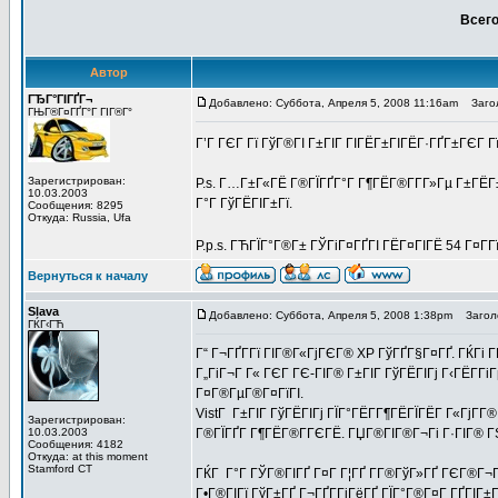
Всего
Автор
ГЂГ°ГІГҐГ¬
Добавлено: Суббота, Апреля 5, 2008 11:16am
Заголо
ГЊГ®Г¤ГҐГ°Г ГІГ®Г°
Г’Г ГЄГ Гї ГўГ®ГІ Г±ГІГ ГІГЁГ±ГІГЁГ·ГҐГ±ГЄГ Г
Зарегистрирован:
P.s. Г…Г±Г«ГЁ Г®ГЇГҐГ°Г Г¶ГЁГ®Г­Г­Г»Гµ Г±ГЁГ
10.03.2003
Г°Г ГўГЁГІГ±Гї.
Сообщения: 8295
Откуда: Russia, Ufa
P.p.s. ГЋГЇГ°Г®Г± ГЎГіГ¤ГҐГІ ГЁГ¤ГІГЁ 54 Г¤Г­Г
Вернуться к началу
Slava
Добавлено: Суббота, Апреля 5, 2008 1:38pm
Заголо
ГЌГ‹ГЋ
Г“ Г¬ГҐГ­Гї ГІГ®Г«ГјГЄГ® XP ГўГҐГ§Г¤ГҐ. ГЌГі Г
Г„ГіГ¬Г Г« ГЄГ ГЄ-ГІГ® Г±ГІГ ГўГЁГІГј Г‹ГЁГ­Г
Г¤Г®ГµГ®Г¤ГїГІ.
VistГ Г±ГІГ ГўГЁГІГј ГЇГ°ГЁГ­Г¶ГЁГЇГЁГ Г«ГјГ­Г
Зарегистрирован:
10.03.2003
Г®ГЇГҐГ Г¶ГЁГ®Г­ГЄГЁ. ГЏГ®ГІГ®Г¬Гі Г·ГІГ® ГЅГ
Сообщения: 4182
Откуда: at this moment
Stamford CT
ГЌГ Г°Г ГЎГ®ГІГҐ Г¤Г Г¦ГҐ Г­Г®ГўГ»ГҐ ГЄГ®Г¬ГЇ
Г•Г®ГІГї ГўГ±ГҐ Г¬ГҐГ­ГјГёГҐ ГЇГ°Г®Г¤Г ГҐГІГ±