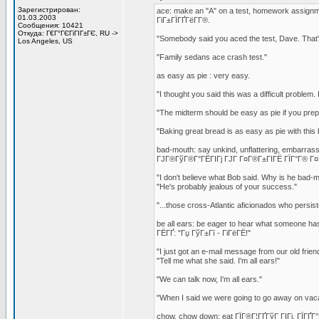
Зарегистрирован:
ace: make an "A" on a test, homework assignm
01.03.2003
ГіГ±ГЇГҐГёГ­Г®.
Сообщения: 10421
Откуда: Г€Г°ГЄГіГІГ±ГЄ, RU ->
"Somebody said you aced the test, Dave. That'
Los Angeles, US
"Family sedans ace crash test."
as easy as pie : very easy.
"I thought you said this was a difficult problem. It
"The midterm should be easy as pie if you prep
"Baking great bread is as easy as pie with thi
bad-mouth: say unkind, unflattering, embarras
ГЈГ®ГўГ®Г°ГЁГІГј ГЈГ Г¤Г®Г±ГІГЁ ГЇГ°Г® Г¤
"I don't believe what Bob said. Why is he bad-
"He's probably jealous of your success."
"...those cross-Atlantic aficionados who persis
be all ears: be eager to hear what someone has
ГЁГҐ: "Гџ ГўГ±Гї - ГіГёГЁ!"
"I just got an e-mail message from our old friend
"Tell me what she said. I'm all ears!"
"We can talk now, I'm all ears."
"When I said we were going to go away on vacat
chow, chow down: eat ГЇГ®Г¦ГҐГўГ ГІГј, ГЇГҐГ