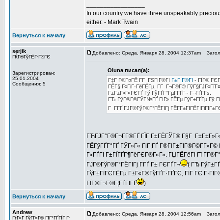
_________________
In our country we have three unspeakably preciou
either. - Mark Twain
Вернуться к началу
serjik
Добавлено: Среда, Января 28, 2004 12:37am
Заголо
ГЌГ®ГўГЁГ·Г®ГЄ
Oluna писал(а):
Зарегистрирован:
25.01.2004
Г‡Г Г©Г¤ГЁ Г­Г ГЅГІГ®ГІ
Г±Г Г©ГІ
- ГЇГ® ГЄГ
Сообщения: 5
ГЁГ§ Г«ГіГ·ГёГЁГµ, Г­Г Г¬Г®Г© ГўГ§ГЈГ«ГїГ
Г±Г±Г»Г«ГЄГҐ Гў ГўГҐГ°ГµГ­ГҐГ¬ Г¬ГҐГ­Гѕ.
ГЂ ГўГ®Г®ГЎГ№ГҐ ГІГ» ГЁГµ ГўГ±ГҐГµ Гў ГГІГ
Г Г­ГҐ ГЈГ®ГўГ®Г°ГЁГІГј ГЁГ­Г±ГІГЁГІГіГІГ±
ГЋГЈГ°Г®Г¬Г­Г®ГҐ ГЇГ Г±ГЁГЎГ® Г§Г Г±Г±Г»Г«Г
ГЁГўГҐГ°ГҐ ГЎГ»Г« ГіГ¦ГҐ Г®ГІГ±ГІГ®Г©Г­Г»Г
Г«ГҐГІ Г±ГЇГҐГ¶ГёГЄГ®Г«Г». ГЏГЁГёГі Гї Г­Г®Г°
ГЈГ®ГўГ®Г°ГЁГІГј Г­ГҐ Г± ГЄГҐГ¬
( ГЂ ГўГ±Г
ГўГ±ГїГЄГЁГµ Г±Г«Г®ГўГҐГ·ГҐГЄ, ГІГ ГЄ Г·ГІГ® 
ГЇГ®Г¬Г®Г¦ГҐГІГҐ
)
Вернуться к началу
Andrew
Добавлено: Среда, Января 28, 2004 12:56am
Заголо
ГѓГ«Г ГўГ­Г»Г© ГІГ°ГҐГЇГ Г·