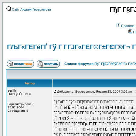
ГђГ Г§Г
Сайт Андрея Герасимова
Правила
П
ГЉГ«ГЁГёГҐ Гў Г Г­ГЈГ«ГЁГ©Г±ГЄГ®Г¬ Г
Список форумов ГђГ Г§ГЈГ®ГўГ®Г°Г» Г®ГЎ
Автор
serjik
Добавлено: Воскресенье, Января 25, 2004 3:02am
За
ГЌГ®ГўГЁГ·Г®ГЄ
Г‡Г¤Г°Г ГўГ±ГІГўГіГ©ГІГҐ, ГґГ®Г°ГіГ¬Г«ГїГ­ГҐ!
Зарегистрирован:
ГђГҐГёГЁГ« ГЇГ®Г±Г®ГўГҐГІГ®ГўГ ГІГјГ±Гї Г± Г
25.01.2004
Сообщения: 5
ГЈГ«ГЁГ©Г±ГЄГЁГ© Г¤Г ГўГ®Г«ГјГ­Г® Г­ГҐГЇГ«Г®
ГЇГ°Г®ГЎГ«ГҐГ¬Г : ГҐГ±ГІГј Г­Г ГЎГ®Г° ГЄГ«ГЁГ
Г±ГЁГІГіГ Г¶ГЁГїГµ. Г’.ГҐ. Гї Г¬Г®ГЈГі Г­Г Г·Г Г
ГЇГ®Г©Г¬ГіГІ ГІГ®Г«ГјГЄГ® ГЁГ§-Г§Г ГІГ®ГЈГ®,
Г® Г¤Г Г­Г­Г®ГҐ ГЄГ«ГЁГёГҐ-ГўГ»Г°Г Г¦ГҐГ­ГЁГҐ