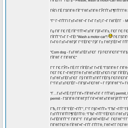
ГІГЁГґГ°ГЁГ§ - Please, wash a motor-car/ fills tank/
ГЌГі ГЁ ГЅГІГ® ГЇГ°Г®Г±ГІГ® ГЎГҐГ±Г¶ГҐГ­Г­Г®:
"Г“ Г¬ГҐГ­Гї Г±Г«Г®Г¬Г Г«Г Г±Гј Г¬Г ГёГЁГ­Г - My
Гџ ГІГ ГЄ ГЁ ГЇГ°ГҐГ¤Г±ГІГ ГўГ«ГїГѕ, ГЄГ ГЄ 
ГЇГҐГ°Г«Г Г¬ГЁ! "Wash a motor-car"!
Г€ ГЅГІГ
Г»Г© Г±Г«Г®ГўГ Г°ГЁГЄ" ГўГ Г± Г®Г¦ГЁГ¤Г ГҐГІ,
"Corn dog - Г±Г®Г±ГЁГ±ГЄГ Гў ГЄГіГЄГіГ°ГіГ§Г
ГЇГ®Г·Г ГІГ®ГЄ"
Г’Г ГЄ ГЎГ» ГЁ Г­Г ГЇГЁГ±Г Г«ГЁ "ГЅГІГ® Г·ГІГ®-
ГЄГ ГЄ Г¬Г®Г¦Г­Г® Г±Г®Г±ГЁГ±ГЄГі Г§Г ГЇГЁГµГ­
Г±Г®Г±ГЁГ±ГЄГ Гў ГІГҐГ±ГІГҐ ГЁГ§ ГЄГіГЄГіГ°Г
Г°ГіГ±Г±ГЄГЁГ¬ ГїГ§Г»ГЄГ®Г¬ Г ГўГІГ®Г°Г» ГІГ®
"Г…Г±Г«ГЁ Г¦ГҐ ГІГ» ГЇГ®Г«ГіГ·Г ГҐГёГј permit, 
permit - ГЅГІГ® ГІГ®Г¦ГҐ ГіГ¤Г®Г±ГІГ®ГўГҐГ°ГҐГ­
ГЂ, Г­Г ГЇГ°ГЁГ¬ГҐГ°, Г°Г Г§Г¤ГҐГ« "ГЂГ¬ГҐГ°
Г±ГҐГ­ГІГҐГ­Г¶ГЁГҐГ©: "ГЂГ¬ГҐГ°ГЁГЄГі Г®Г±Гў
Г«ГЁГІГҐГ°Г ГІГіГ°Г ГіГµГ®Г¤ГЁГ«Г ГЄГ®Г°Г­Гї
ГІГ®Г­ГЄГ® ГЇГ®Г¤Г¬ГҐГ·ГҐГ­Г®, Г®Г¤Г­Г ГЄГ®