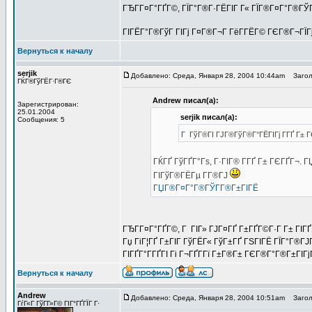
ГЂГ­Г¤Г°ГҐГ©, ГЇГ°Г®Г·ГЁГІГ Г« ГЇГ®Г¤Г°Г®ГЎГ
ГІГЁГ°Г®ГўГ ГІГј Г¤Г®Г¬Г ГёГ­ГЁГ© ГЄГ®Г¬ГЇГј
Вернуться к началу
serjik
Добавлено: Среда, Января 28, 2004 10:44am
Заголо
ГЌГ®ГўГЁГ·Г®ГЄ
Andrew писал(а):
Зарегистрирован:
25.01.2004
serjik писал(а):
Сообщения: 5
Г ГўГ®ГІ ГЈГ®ГўГ®Г°ГЁГІГј Г­ГҐ Г± 
ГЌГҐ ГўГҐГ°Гѕ, Г·ГІГ® Г­ГҐ Г± ГЄГҐГ¬. 
ГІГўГ®ГЁГµ Г­Г®ГЈ
ГЏГ®Г¤Г°Г®ГЎГ­Г®Г±ГІГЁ
ГЂГ­Г¤Г°ГҐГ©, Г ГІГ» ГЈГ¤ГҐ Г±ГҐГ©Г·Г Г± ГІГ
Гџ ГіГ¦ГҐ Г±ГІГ ГўГЁГ« ГўГ±ГҐ ГЅГІГЁ ГЇГ°Г®ГЈ
ГІГҐГ°Г­ГҐГІ Гі Г¬ГҐГ­Гї Г±Г®Г± ГЄГ®Г°Г®Г±ГІГ
Вернуться к началу
Andrew
Добавлено: Среда, Января 28, 2004 10:51am
Заголо
ГѓГ«Г ГўГ­Г»Г© ГІГ°ГҐГЇГ Г·