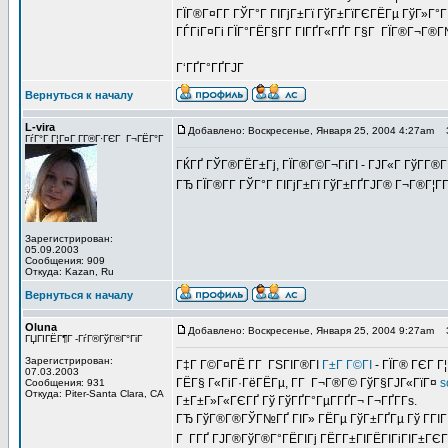
ГЇГ®Г¤Г­Г ГЎГ°Г ГІГјГ±Гї ГўГ±ГїГЄГЁГµ ГўГ»Г°Г
ГЃГіГ¤Гі ГЇГ°ГЁГ§Г­Г ГІГҐГ«ГҐГ­ Г§Г ГЇГ®Г¬Г®Г
Г‘ГҐГ°ГҐГЈГ
Вернуться к началу
L-vira
Добавлено: Воскресенье, Января 25, 2004 4:27am
З
ГѓГ°Г Г¦Г¤Г Г­Г®Г·ГЄГ Г¬ГЁГ°Г
ГЌГҐ ГЎГ®ГЁГ±Гј, ГЇГ®Г©Г¬ГіГІ - ГЈГ«Г ГўГ­Г®ГҐ
ГЂ ГЇГ®Г­Г ГЎГ°Г ГІГјГ±Гї ГўГ±ГҐГЈГ® Г¬Г®Г¦Г­Г
Зарегистрирован:
05.09.2003
Сообщения: 909
Откуда: Kazan, Ru
Вернуться к началу
Oluna
Добавлено: Воскресенье, Января 25, 2004 9:27am
З
ГЏГІГЁГ¶Г -ГѓГ®ГўГ®Г°ГіГ­
Зарегистрирован:
Г‡Г Г©Г¤ГЁ Г­Г ГЅГІГ®ГІ
Г±Г Г©ГІ
- ГЇГ® ГЄГ Г
07.03.2003
ГЁГ§ Г«ГіГ·ГёГЁГµ, Г­Г Г¬Г®Г© ГўГ§ГЈГ«ГїГ¤
s
Сообщения: 931
Откуда: Piter-Santa Clara, CA
Г±Г±Г»Г«ГЄГҐ Гў ГўГҐГ°ГµГ­ГҐГ¬ Г¬ГҐГ­Гѕ.
ГЂ ГўГ®Г®ГЎГ№ГҐ ГІГ» ГЁГµ ГўГ±ГҐГµ Гў ГГІГ ГІ
Г Г­ГҐ ГЈГ®ГўГ®Г°ГЁГІГј ГЁГ­Г±ГІГЁГІГіГІГ±Г