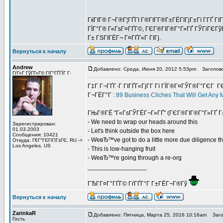
ГќГІГ® Г¬Г®Г¦ГҐГІ Г®ГІГ­Г®Г±ГЁГІГјГ±Гї Г­ГҐ ГІГ
ГЇГ°Г® Г«ГѕГ¤ГҐГ©, ГЄГ®ГІГ®Г°Г»ГҐ ГЎГіГЄГўГ Г«
Г± ГЅГІГЁГ¬ Г¤ГҐГ«Г ГІГј.
Вернуться к началу
Andrew
Добавлено: Среда, Июня 20, 2012 5:53pm
Заголово
ГѓГ«Г ГўГ­Г»Г© ГІГ°ГҐГЇГ Г·
Г‡Г Г¬ГҐГ·Г ГІГҐГ«ГјГ­Г Гї ГЇГ®Г¤ГЎГ®Г°ГЄГ 
Г¬ГЁГ°Г :
89 Business Cliches That Will Get An
ГЊГ®ГЁ "Г«ГѕГЎГЁГ¬Г»ГҐ" (ГЄГ®ГІГ®Г°Г»ГҐ Г±
- We need to wrap our heads around this
Зарегистрирован:
01.03.2003
- Let's think outside the box here
Сообщения: 10421
- WeвЂ™ve got to do a little more due diligence t
Откуда: Г€Г°ГЄГіГІГ±ГЄ, RU ->
Los Angeles, US
- This is low-hanging fruit
- WeвЂ™re going through a re-org
_________________
ГЂГ­Г¤Г°ГҐГ© ГѓГҐГ°Г Г±ГЁГ¬Г®Гў
Вернуться к началу
ZarinkaR
Добавлено: Пятница, Марта 25, 2016 10:16am
Загол
Гость