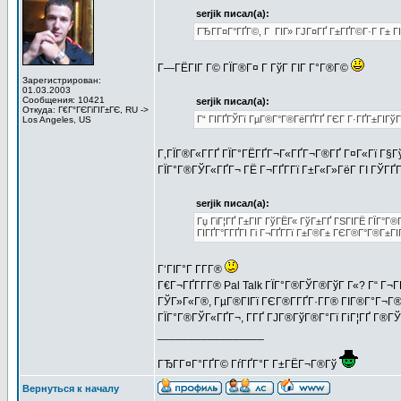
serjik писал(а):
ГЂГ­Г¤Г°ГҐГ©, Г ГІГ» ГЈГ¤ГҐ Г±ГҐГ©Г·Г Г± Г
Г—ГЁГІГ Г© ГЇГ®Г¤ Г ГўГ ГІГ Г°Г®Г©
Зарегистрирован:
01.03.2003
Сообщения: 10421
serjik писал(а):
Откуда: Г€Г°ГЄГіГІГ±ГЄ, RU ->
Г“ ГІГҐГЎГї ГµГ®Г°Г®ГёГҐГҐ ГЄГ Г·ГҐГ±ГІГў
Los Angeles, US
Г‚ГЇГ®Г«Г­ГҐ ГЇГ°ГЁГҐГ¬Г«ГҐГ¬Г®ГҐ Г¤Г«Гї Г§Гў
ГЇГ°Г®ГЎГ«ГҐГ¬ ГЁ Г¬ГҐГ­Гї Г±Г«Г»ГёГ ГІ ГЎГҐ
serjik писал(а):
Гџ ГіГ¦ГҐ Г±ГІГ ГўГЁГ« ГўГ±ГҐ ГЅГІГЁ ГЇГ°Г®
ГІГҐГ°Г­ГҐГІ Гі Г¬ГҐГ­Гї Г±Г®Г± ГЄГ®Г°Г®Г±Г
Г‘ГІГ°Г Г­Г­Г®
Г€Г¬ГҐГ­Г­Г® Pal Talk ГЇГ°Г®ГЎГ®ГўГ Г«? Г“ Г¬Г
ГЎГ»Г«Г®, ГµГ®ГІГї ГЄГ®Г­ГҐГ·Г­Г® ГІГ®Г°Г¬Г®
ГЇГ°Г®ГЎГ«ГҐГ¬, Г­ГҐ ГЈГ®ГўГ®Г°Гї ГіГ¦ГҐ Г®Г
_________________
ГЂГ­Г¤Г°ГҐГ© ГѓГҐГ°Г Г±ГЁГ¬Г®Гў
Вернуться к началу