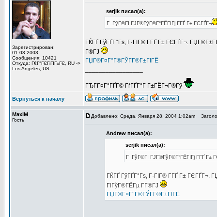
serjik писал(а):
Г ГўГ®ГІ ГЈГ®ГўГ®Г°ГЁГІГј Г­ГҐ Г± ГЄГҐГ¬
ГЌГҐ ГўГҐГ°Гѕ, Г·ГІГ® Г­ГҐ Г± ГЄГҐГ¬. ГЏГ®Г±Г
Зарегистрирован:
Г®ГЈ
01.03.2003
Сообщения: 10421
ГЏГ®Г¤Г°Г®ГЎГ­Г®Г±ГІГЁ
Откуда: Г€Г°ГЄГіГІГ±ГЄ, RU ->
Los Angeles, US
_________________
ГЂГ­Г¤Г°ГҐГ© ГѓГҐГ°Г Г±ГЁГ¬Г®Гў
Вернуться к началу
MaxiM
Добавлено: Среда, Января 28, 2004 1:02am
Заголов
Гость
Andrew писал(а):
serjik писал(а):
Г ГўГ®ГІ ГЈГ®ГўГ®Г°ГЁГІГј Г­ГҐ Г± 
ГЌГҐ ГўГҐГ°Гѕ, Г·ГІГ® Г­ГҐ Г± ГЄГҐГ¬. 
ГІГўГ®ГЁГµ Г­Г®ГЈ
ГЏГ®Г¤Г°Г®ГЎГ­Г®Г±ГІГЁ