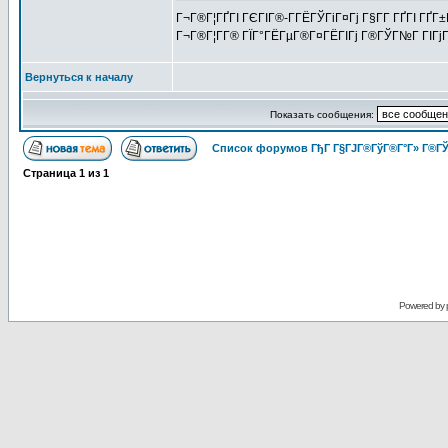
Г¬Г®Г¦ГҐГІ ГЄГІГ®-Г­ГЁГЎГіГ¤Гј Г§Г­Г ГҐГІ ГҐГ
Г¬Г®Г¦Г­Г® ГЇГ°ГЁГµГ®Г¤ГЁГІГј Г®ГЎГ№Г ГІГјГ
Вернуться к началу
Показать сообщения:
Список форумов ГђГ Г§ГЈГ®ГўГ®Г°Г» Г®ГЎ
Страница
1
из
1
Powered by