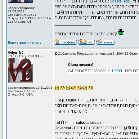
ГІГҐГ°ГҐГ±Г­Г Гї Г±Г±Г»Г«ГЄГ :
Speed Test
. Г‡Г
ГЅГІГ® ГЎГ»Г«Г® Г­ГҐГ±ГЄГ®Г«ГјГЄГ® Г¬ГЁГ­ГіГІ,
Зарегистрирован:
01.03.2003
Г±ГўГ®Гѕ ГІГ®Г·Г­ГіГѕ Г±ГЄГ®Г°Г®Г±ГІГј Гў ГЅ
Сообщения: 10421
Г±ГЄГ®Г°ГҐГ© ГўГ±ГҐГЈГ®, Г­ГҐ Гў ГЁГ­ГҐГІГҐ.
Откуда: Г€Г°ГЄГіГІГ±ГЄ, RU ->
Los Angeles, US
_________________
ГЂГ­Г¤Г°ГҐГ© ГѓГҐГ°Г Г±ГЁГ¬Г®Гў
Вернуться к началу
Helen_NJ
Добавлено: Понедельник, Февраля 2, 2004 12:09am
Г†ГЁГІГҐГ«Гј ГґГ®Г°ГіГ¬Г
Oluna писал(а):
Г‡Г Г©Г¤ГЁ Г­Г ГЅГІГ®ГІ
Г±Г Г©ГІ
- ГЇГ® ГЄГ
Зарегистрирован: 13.11.2003
Сообщения: 1539
Откуда: NC, USA
ГЋГµ, Oluna, Г­Гі ГЁ ГіГ¤Г°ГіГ¦ГЁГ«Г - Гї ГІГ ГЄ
ГЌГі ГЇГ°Г®Г±ГІГ® Г¤Г® Г±Г«ГҐГ§! Г‚Г®ГІ ГўГ±
ГЂГ¬ГҐГ°ГЁГЄГі":
Г±ГҐГ¤Г Г­ -
saloon
/ sedan
Doverieaf - ГІГ°Г Г­Г±ГЇГ®Г°ГІГ­Г Гї Г°Г Г§ГўГ
ГЏГ°Г®ГёГі ГўГ Г±... ГўГ»Г¬Г»ГІГј Г¬Г ГёГЁГ­Гі/