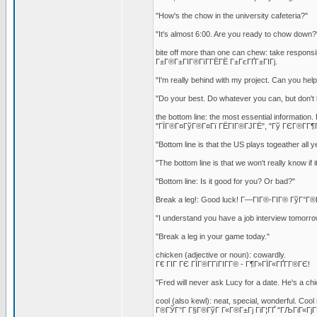
"How's the chow in the university cafeteria?"
"It's almost 6:00. Are you ready to chow down?
bite off more than one can chew: take respons
Г±Г®Г±ГІГ®ГїГ­ГЁГЁ Г±ГєГҐГ±ГІГј.
"I'm really behind with my project. Can you help
"Do your best. Do whatever you can, but don't 
the bottom line: the most essential informati
"ГЇГ®Г¤ГўГ®Г¤Гї ГЁГІГ®ГЈГЁ", "Гў ГЄГ®Г­Г¶ГҐ
"Bottom line is that the US plays togeather all 
"The bottom line is that we won't really know if it
"Bottom line: Is it good for you? Or bad?"
Break a leg!: Good luck! Г—ГІГ®-ГІГ® ГўГ°Г®Г¤
"I understand you have a job interview tomorro
"Break a leg in your game today."
chicken (adjective or noun): cowardly.
Г€ ГІГ ГЄ ГЇГ®Г­ГїГІГ­Г® - Г¶Г»ГЇГ«ГҐГ­Г®ГЄ!
"Fred will never ask Lucy for a date. He's a ch
cool (also kewl): neat, special, wonderful. C
Г®ГЎГ°Г Г§Г®ГўГ Г«Г®Г±Гј ГіГ¦ГҐ "ГЉГіГ«ГјГ­