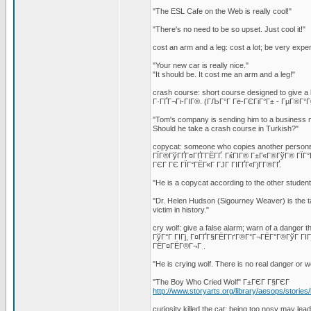
"The ESL Cafe on the Web is really cool!"
"There's no need to be so upset. Just cool it!"
cost an arm and a leg: cost a lot; be very exp
"Your new car is really nice."
"It should be. It cost me an arm and a leg!"
crash course: short course designed to give a
Г·ГҐГ¬Гі-ГІГ®. (ГЉГ°Г Гё-ГЄГіГ°Г± - ГµГ®Г°Г®Г
"Tom's company is sending him to a business me
Should he take a crash course in Turkish?"
copycat: someone who copies another person
ГЇГ®ГўГҐГ¤ГҐГ­ГЁГҐ. ГќГІГ® Г±Г«Г®ГўГ® ГЇГ°
ГЄГ ГЄ ГЇГ°ГЁГ«Г ГЈГ ГІГҐГ«ГјГ­Г®ГҐ.
"He is a copycat according to the other students
"Dr. Helen Hudson (Sigourney Weaver) is the ta
victim in history."
cry wolf: give a false alarm; warn of a danger 
ГўГ°Г ГІГј, Г¤ГҐГ§ГЁГ­ГґГ®Г°Г¬ГЁГ°Г®ГўГ ГІГ
ГЁГ¤ГЁГ®Г¬Г .
"He is crying wolf. There is no real danger or w
"The Boy Who Cried Wolf" Г±ГЄГ Г§ГЄГ
http://www.storyarts.org/library/aesops/stories
curiosity killed the cat: being too nosy may 