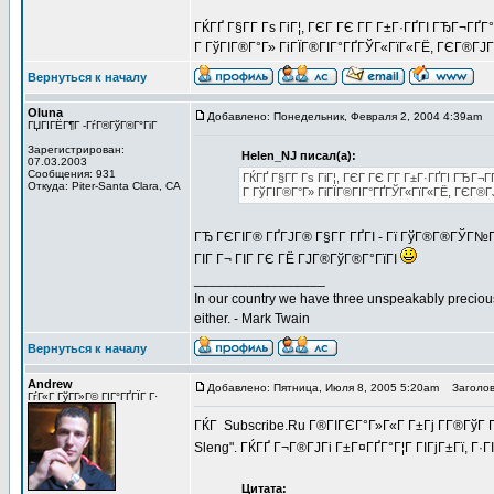
ГЌГҐ Г§Г­Г Гѕ ГіГ¦, ГЄГ ГЄ Г­Г Г±Г·ГҐГІ ГЂГ¬ГҐГ
Г ГўГІГ®Г°Г» ГіГЇГ®ГІГ°ГҐГЎГ«ГїГ«ГЁ, ГЄГ®ГЈ
Вернуться к началу
Oluna
Добавлено: Понедельник, Февраля 2, 2004 4:39am
З
ГЏГІГЁГ¶Г -ГѓГ®ГўГ®Г°ГіГ­
Зарегистрирован:
Helen_NJ писал(а):
07.03.2003
Сообщения: 931
ГЌГҐ Г§Г­Г Гѕ ГіГ¦, ГЄГ ГЄ Г­Г Г±Г·ГҐГІ ГЂГ¬Г
Откуда: Piter-Santa Clara, CA
Г ГўГІГ®Г°Г» ГіГЇГ®ГІГ°ГҐГЎГ«ГїГ«ГЁ, ГЄГ®
ГЂ ГЄГІГ® ГҐГЈГ® Г§Г­Г ГҐГІ - Гї ГўГ®Г®ГЎГ№Г
ГІГ Г¬ ГІГ ГЄ ГЁ ГЈГ®ГўГ®Г°ГїГІ
_________________
In our country we have three unspeakably preciou
either. - Mark Twain
Вернуться к началу
Andrew
Добавлено: Пятница, Июля 8, 2005 5:20am
Заголов
ГѓГ«Г ГўГ­Г»Г© ГІГ°ГҐГЇГ Г·
ГЌГ Subscribe.Ru Г®ГІГЄГ°Г»Г«Г Г±Гј Г­Г®ГўГ 
Sleng". ГЌГҐ Г¬Г®ГЈГі Г±Г¤ГҐГ°Г¦Г ГІГјГ±Гї, Г
Цитата: