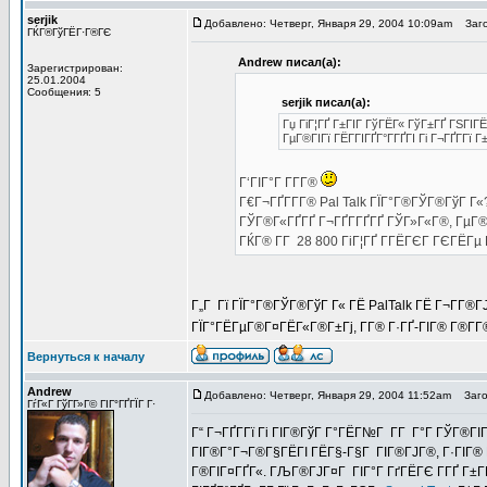
serjik
Добавлено: Четверг, Января 29, 2004 10:09am
Заго
ГЌГ®ГўГЁГ·Г®ГЄ
Andrew писал(а):
Зарегистрирован:
25.01.2004
Сообщения: 5
serjik писал(а):
Гџ ГіГ¦ГҐ Г±ГІГ ГўГЁГ« ГўГ±ГҐ ГЅГІГ
ГµГ®ГІГї ГЁГ­ГІГҐГ°Г­ГҐГІ Гі Г¬ГҐГ­
Г‘ГІГ°Г Г­Г­Г®
Г€Г¬ГҐГ­Г­Г® Pal Talk ГЇГ°Г®ГЎГ®ГўГ Г«?
ГЎГ®Г«ГҐГҐ Г¬ГҐГ­ГҐГҐ ГЎГ»Г«Г®, ГµГ®
ГЌГ® Г­Г 28 800 ГіГ¦ГҐ Г­ГЁГЄГ ГЄГЁГµ
Г„Г Гї ГЇГ°Г®ГЎГ®ГўГ Г« ГЁ PalTalk ГЁ Г¬Г­Г®Г
ГЇГ°ГЁГµГ®Г¤ГЁГ«Г®Г±Гј, Г­Г® Г·ГҐ-ГІГ® Г®Г­Г
Вернуться к началу
Andrew
Добавлено: Четверг, Января 29, 2004 11:52am
Загол
ГѓГ«Г ГўГ­Г»Г© ГІГ°ГҐГЇГ Г·
Г“ Г¬ГҐГ­Гї Гі ГІГ®ГўГ Г°ГЁГ№Г Г­Г Г°Г ГЎГ®ГІ
ГІГ®Г°Г¬Г®Г§ГЁГІ ГЁГ§-Г§Г ГІГ®ГЈГ®, Г·ГІГ® 
Г®ГІГ¤ГҐГ«. ГЉГ®ГЈГ¤Г ГІГ°Г ГґГЁГЄ Г­ГҐ Г±ГЁГ