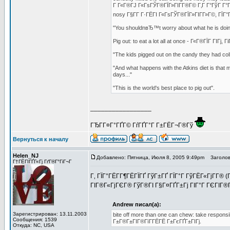
Г Г«Г®ГЈ Г«ГѕГЎГ®ГЇГ»ГІГ­Г®Г© Г‚Г Г°ГўГ Г°
nosy Г§Г­Г Г·ГЁГІ Г«ГѕГЎГ®ГЇГ»ГІГ­Г»Г©, ГЇГ°Г
"You shouldnвЂ™t worry about what he is doing
Pig out: to eat a lot all at once - Г«Г®ГЇГ ГІГј, Г
"The kids pigged out on the candy they had col
"And what happens with the Atkins diet is that 
days..."
"This is the world's best place to pig out".
_________________
ГЂГ­Г¤Г°ГҐГ© ГѓГҐГ°Г Г±ГЁГ¬Г®Гў
Вернуться к началу
Helen_NJ
Добавлено: Пятница, Июля 8, 2005 9:49pm
Заголов
Г†ГЁГІГҐГ«Гј ГґГ®Г°ГіГ¬Г
Г‚ ГЇГ°ГЁГ­Г¶ГЁГЇГҐ ГўГ±ГҐ ГЇГ°Г ГўГЁГ«ГјГ­Г® (
ГІГ®Г«ГјГЄГ® ГўГ®ГІ Г§Г¤ГҐГ±Гј ГІГ°Г ГЄГІГ®
Andrew писал(а):
Зарегистрирован: 13.11.2003
bite off more than one can chew: take respons
Сообщения: 1539
Г±Г®Г±ГІГ®ГїГ­ГЁГЁ Г±ГєГҐГ±ГІГј.
Откуда: NC, USA