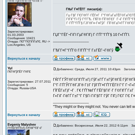
ГѓГ«Г ГўГ­Г»Г© ГІГ°ГҐГЇГ Г·
ГЊГ Г¤ГЁГ­Г писал(а):
Гџ Г§Г ГЄГ®Г­Г·ГЁГ«Г Г°Г®Г±Г±ГЁГ©Г±ГЄГЁГ©
ГІГіГ°Гі Гў Г‘ГГЂ. ГЌГ® ГЇГ®ГЄГ Г¬Г ГІГҐГ°ГЁ
Г·ГҐГ°ГҐГ§ ГЈГ®Г¤-Г¤ГўГ ГЇГ®Г±Г«ГҐ Г®ГЄГ®Г
Зарегистрирован:
ГЏГ°ГЁГ¬ГіГІ ГµГ®ГІГј Г·ГҐГ°ГҐГ§ 10 Г«ГҐГІ.
01.03.2003
Сообщения: 10421
_________________
Откуда: Г€Г°ГЄГіГІГ±ГЄ, RU ->
Los Angeles, US
ГЂГ­Г¤Г°ГҐГ© ГѓГҐГ°Г Г±ГЁГ¬Г®Гў
Вернуться к началу
Yul
Добавлено: Среда, Июля 27, 2011 10:43pm
Заголов
ГЌГ®ГўГЁГ·Г®ГЄ
ГЌГҐ ГЎГ®Г©ГІГҐГ±Гј ГўГ±ГҐ Г±ГўГ®ГЁ ГўГ®ГЇГ°
Зарегистрирован: 27.07.2011
Г“Г·ГҐГЎГ­Г®ГЈГ® Г‡Г ГўГҐГ¤ГҐГ­ГЁГї! Г‘Г Г¬Г
Сообщения: 5
Откуда: Russia-USA
ГЇГЁГ±ГјГ¬Г . Г€ ГҐГ№ГҐ ГЁГ§ГіГ·Г Г©ГІГҐ Г±Г 
Г«ГіГ·ГёГҐ Г±Г°Г Г§Гі ГіГ§Г­Г ГўГ ГІГј ГЄГ ГЄ 
_________________
"They might or they might not. You never can tell 
Вернуться к началу
Evgeniy Malyshev
Добавлено: Воскресенье, Июля 22, 2012 6:11pm
Заг
Г†ГЁГІГҐГ«Гј ГґГ®Г°ГіГ¬Г