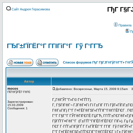
ГђГ Г§Г
Сайт Андрея Герасимова
Правила
П
ГЂГ±ГЇГЁГ°Г Г­ГІГіГ°Г Гў Г‘ГГЂ
Список форумов ГђГ Г§ГЈГ®ГўГ®Г°Г» Г®ГЎ
Автор
mocos
Добавлено: Воскресенье, Марта 15, 2009 9:15am
За
ГЌГ®ГўГЁГ·Г®ГЄ
Г„Г®ГЎГ°Г»Г© Г¤ГҐГ­Гј.
Зарегистрирован:
Г‚ ГЅГІГ®Г¬ ГЈГ®Г¤Гі Гї Г±ГІГ Г­Гі ГўГ»ГЇГіГ
15.03.2009
Сообщения: 1
Г®Г±ГІГј Г°Г Г¤ГЁГ®ГЅГ«ГҐГІГ°Г®Г­ГЁГЄГ . Г€
Г°Г Г§Г°Г ГЎГ®ГІГЄГЁ ГЏГЋ, Г­ГҐГ±ГЄГ®Г«ГјГЄГ®
ГўГҐГ­Г¤Г®Г°Г (Г±ГҐГ°ГІГЁГґГЁГЄГ ГІГ»). Гџ Г
ГЄГ Г·ГҐГ±ГІГўГҐ Г Г±ГЇГЁГ°Г Г­ГІГ Гў Г®ГЎГ«Г
Г°Г Г¤ГЁГ®ГЅГ«ГҐГЄГІГ°Г®Г­ГЁГЄГ ) Г± ГўГ®Г§Г