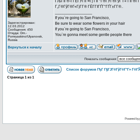
ГЉГІГ®-Г­ГЁГЎГіГ¤Гј ГЇГ°Г®ГЎГ®ГўГ Г« ГЇГ®ГҐ
Г„Г®ГўГ®Г«ГјГ­Г® ГЁГ­ГІГҐГ°ГҐГ±Г­Г®..
_________________
If you`re going to San Francisco,
Зарегистрирован:
Be sure to wear some flowers in your hair
12.03.2012
If you`re going to San Francisco,
Сообщения: 450
Откуда: Dm.-
You`re gonna meet some gentle people there
Pomryaskino/Ulyanovsk,
Russia
Вернуться к началу
Показать сообщения:
Список форумов ГђГ Г§ГЈГ®ГўГ®Г°Г» Г®ГЎ
Страница
1
из
1
Powered by