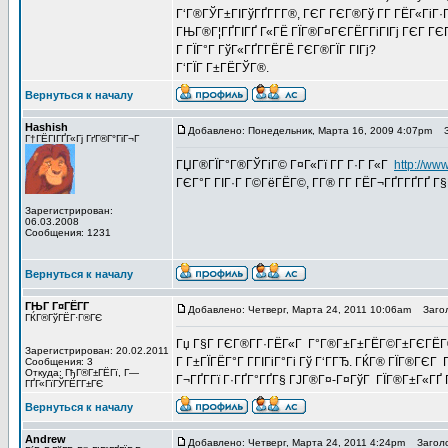
Г‘Г®ГЎГ±ГІГўГҐГ­Г­Г®, ГЄГ ГЄГ®Гў Г­Г ГЁГ«ГіГ
ГЊГ®Г¦ГҐГІГҐ Г«ГЁ ГЇГ®Г¤ГЄГЁГ­ГіГІГј ГЄГ ГЄГ
Г ГЇГ°Г ГўГ«ГҐГ­ГЁГЁ ГЄГ®ГЇГ ГІГј?
Г‘ГЇГ Г±ГЁГЎГ®.
Вернуться к началу
Hashish
Добавлено: Понедельник, Марта 16, 2009 4:07pm
За
Г†ГЁГІГҐГ«Гј ГґГ®Г°ГіГ¬Г
ГЏГ®ГЇГ°Г®ГЎГіГ© Г¤Г«Гї Г­Г Г·Г Г«Г
http://www
ГЄГ°Г ГІГ·Г Г©ГёГЁГ©, Г­Г® Г­Г ГЁГ¬ГҐГ­ГҐГҐ Г§Г
Зарегистрирован:
06.03.2008
Сообщения: 1231
Вернуться к началу
ГЊГ Г¤ГЁГ­Г
Добавлено: Четверг, Марта 24, 2011 10:06am
Загол
ГЌГ®ГўГЁГ·Г®ГЄ
Гџ Г§Г ГЄГ®Г­Г·ГЁГ«Г Г°Г®Г±Г±ГЁГ©Г±ГЄГЁГ© Г
Зарегистрирован: 20.02.2011
Г Г±ГЇГЁГ°Г Г­ГІГіГ°Гі Гў Г‘ГГЂ. ГЌГ® ГЇГ®ГЄГ
Сообщения: 3
Откуда: ГђГ®Г±ГЁГї, Г—
Г¬ГҐГ­Гї Г·ГҐГ°ГҐГ§ ГЈГ®Г¤-Г¤ГўГ ГЇГ®Г±Г«ГҐ 
ГҐГ«ГїГЎГЁГ­Г±ГЄ
Вернуться к началу
Andrew
Добавлено: Четверг, Марта 24, 2011 4:24pm
Заголо