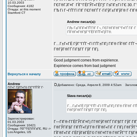
10.03.2003
ГЄГ®ГЈГ¤Г ГЇГ°ГЁГЎГ«ГЁГ¦Г ГѕГІГ±Гї ГЄ 30. Г’Г
Сообщения: 4182
Откуда: at this moment
ГЂ Гі Г¬ГҐГ­Гї ГІГ ГЄГ®ГҐ Г·ГіГўГ±ГІГўГ® Г·ГІГ
Stamford CT
Andrew писал(а):
ГЉ Г±ГІГіГ¤ГҐГ­ГІГ Г¬, ГЄГ®ГІГ®Г°Г»ГҐ ГіГ·Г 
ГЇГ®Г¤Г®Г§Г°ГЁГІГҐГ«ГјГ­Г®.
Г…Г±Г«ГЁ ГўГ°ГҐГ¬Гї ГҐГ±ГІГј ГІГ® ГЇГ®Г·ГҐГ¬Гі
Г®ГўГ®ГҐ ГіГ§Г­Г ГўГ ГІГј.
_________________
Good judgment comes from expirience.
Expirience comes from bad judgment
Вернуться к началу
Andrew
Добавлено: Среда, Апреля 8, 2009 4:52am
Заголово
ГѓГ«Г ГўГ­Г»Г© ГІГ°ГҐГЇГ Г·
Slava писал(а):
Г…Г±Г«ГЁ ГўГ°ГҐГ¬Гї ГҐГ±ГІГј ГІГ® ГЇГ®Г·ГҐГ¬
Г®ГўГ®ГҐ ГіГ§Г­Г ГўГ ГІГј.
Зарегистрирован:
Г—ГІГ®-Г­ГЁГЎГіГ¤Гј Г­Г®ГўГ®ГҐ ГіГ§Г­Г ГўГ ГІ
01.03.2003
Сообщения: 10421
Г®ГЎГїГ§Г ГІГҐГ«ГјГ­Г® ГЇГ®Г«ГіГ·Г ГІГј Г®ГЎГ
Откуда: Г€Г°ГЄГіГІГ±ГЄ, RU ->
Los Angeles, US
ГЇГ®Г«ГіГ·ГЁГўГёГЁГ© Г®Г¤Г­Г® Г®ГЎГ°Г Г§Г®ГўГ