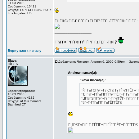
01.03.2003
Сообщения: 10421
Откуда: Г€Г°ГЄГіГІГ±ГЄ, RU ->
Los Angeles, US
ГЏГ®Г«ГіГ·Г ГҐГІГ±Гї ГЇГ°ГЁГ¬ГҐГ°Г­Г® ГІГ ГЄ:
_________________
ГЂГ­Г¤Г°ГҐГ© ГѓГҐГ°Г Г±ГЁГ¬Г®Гў
Вернуться к началу
Slava
Добавлено: Четверг, Апреля 9, 2009 9:59pm
Заголо
ГЌГ‹ГЋ
Andrew писал(а):
Slava писал(а):
ГЌГ Г±ГЄГ®Г«ГјГЄГ® Гї ГЇГ®Г­ГЁГ¬Г Г
Зарегистрирован:
10.03.2003
ГЂ ГўГ¬ГҐГ±ГІГҐ Г®Г­ГЁ Г¤Г ГѕГІ Г±Г
Сообщения: 4182
ГЏГ®ГЅГІГ®Г¬Гі Г·ГІГ®ГЎГ» ГіГ§Г­Г Г
Откуда: at this moment
ГўГ»Г·ГҐГ±ГІГј Г±ГЁГ­ГЁГ©
Stamford CT
ГЏГ®Г«ГіГ·Г ГҐГІГ±Гї ГЇГ°ГЁГ¬ГҐГ°Г­Г® 