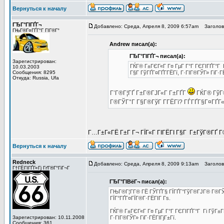
Вернуться к началу
ГЂГ°ГІГҐГ¬
Добавлено: Среда, Апреля 8, 2009 6:57am
Заголово
ГЊГ®Г¤ГҐГ°Г ГІГ®Г°
Andrew писал(а):
ГЂГ°ГІГҐГ¬ писал(а):
Зарегистрирован:
ГЌГ® Г±ГЄГ«Г Г¤ ГµГ Г°Г ГЄГІГҐГ°Г Гі
10.03.2003
Сообщения: 8295
Г§Г ГўГҐГ¤ГҐГ­ГЁГї, Г·ГІГ®ГЎГ» ГіГ·ГЁ
Откуда: Russia, Ufa
Г’Г®Г¦ГҐ Г±Г®ГЈГ«Г Г±ГҐГ­
ГЌГ® ГўГ®
Г®ГЎГ°Г Г§Г®ГўГ Г­ГЁГї? ГЃГҐГ§Г¤ГҐГ«Гј
Г…Г±Г«ГЁ Г±Г Г¬ ГЇГ«Г ГІГЁГІ Г§Г Г±ГўГ®ГҐ Г®
Вернуться к началу
Redneck
Добавлено: Среда, Апреля 8, 2009 9:13am
Заголово
Г†ГЁГІГҐГ«Гј ГґГ®Г°ГіГ¬Г
ГЂГ°ГІВёГ¬ писал(а):
ГЊГ®Г¦Г­Г® ГЁ ГЎГҐГ§ ГЇГҐГ°ГўГ®ГЈГ® Г®ГЎГ°Г
ГЇГ°ГҐГ¤ГЇГ®Г·ГЁГІГ Гѕ.
ГЌГ® Г±ГЄГ«Г Г¤ ГµГ Г°Г ГЄГІГҐГ°Г Гі ГўГ±ГҐГ
Зарегистрирован: 10.11.2008
Г·ГІГ®ГЎГ» ГіГ·ГЁГІГјГ±Гї.
Сообщения: 361