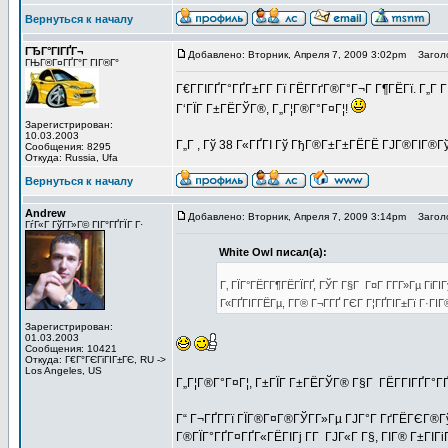
Вернуться к началу
ГЂГ°ГІГҐГ¬
Добавлено: Вторник, Апреля 7, 2009 3:02pm
Заголо
ГЊГ®Г¤ГҐГ°Г ГІГ®Г°
Г€Г­ГІГҐГ°ГҐГ±Г­Г Гї ГЁГ­ГґГ®Г°Г¬Г Г¶ГЁГї. Г„Г 
Г‘ГЇГ Г±ГЁГЎГ®, Г„Г¦Г®Г°Г¤Г¦!
Зарегистрирован:
10.03.2003
Г„Г , Гў 38 Г«ГҐГІ Гў ГђГ®Г±Г±ГЁГЁ ГЈГ®ГІГ®ГўГ
Сообщения: 8295
Откуда: Russia, Ufa
Вернуться к началу
Andrew
Добавлено: Вторник, Апреля 7, 2009 3:14pm
Заголов
ГѓГ«Г ГўГ­Г»Г© ГІГ°ГҐГЇГ Г·
White Owl писал(а):
Г‚ ГЇГ°ГЁГ­Г¶ГЁГЇГҐ, ГЎГ Г§Г Г¤Г Г­Г­Г»Гµ Гі
Г«ГҐГІГ­ГЁГµ, Г­Г® Г¬Г­ГҐ ГЄГ Г¦ГҐГІГ±Гї Г·Г
Зарегистрирован:
01.03.2003
Сообщения: 10421
Откуда: Г€Г°ГЄГіГІГ±ГЄ, RU ->
Los Angeles, US
Г„Г¦Г®Г°Г¤Г¦, Г±ГЇГ Г±ГЁГЎГ® Г§Г ГЁГ­ГІГҐГ°ГҐ
Г“ Г¬ГҐГ­Гї ГЇГ®Г¤Г®ГЎГ­Г»Гµ ГЈГ°Г ГґГЁГЄГ®Гў,
Г®ГЇГ°ГҐГ¤ГҐГ«ГЁГІГј Г­Г ГЈГ«Г Г§, ГІГ® Г±ГІГ