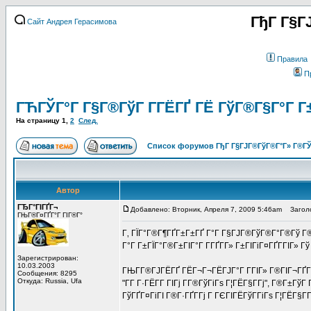
ГђГ Г§Г
Сайт Андрея Герасимова
Правила
П
ГЋГЎГ°Г Г§Г®ГўГ Г­ГЁГҐ ГЁ ГўГ®Г§Г°Г Г±
На страницу
1
,
2
След.
Список форумов ГђГ Г§ГЈГ®ГўГ®Г°Г» Г®ГЎ
Автор
ГЂГ°ГІГҐГ¬
Добавлено: Вторник, Апреля 7, 2009 5:46am
Заголов
ГЊГ®Г¤ГҐГ°Г ГІГ®Г°
Г‚ ГЇГ°Г®Г¶ГҐГ±Г±ГҐ Г°Г Г§ГЈГ®ГўГ®Г°Г®Гў Г
Г°Г Г±ГЇГ°Г®Г±ГІГ°Г Г­ГҐГ­Г» Г±ГІГіГ¤ГҐГ­ГІГ» 
Зарегистрирован:
10.03.2003
ГЊГ­Г®ГЈГЁГҐ ГЁГ¬Г¬ГЁГЈГ°Г Г­ГІГ» Г®ГІГ¬ГҐГ·Г
Сообщения: 8295
Откуда: Russia, Ufa
"Г­Г Г·ГЁГ­Г ГІГј Г­Г®ГўГіГѕ Г¦ГЁГ§Г­Гј", Г®Г±Гў
ГўГҐГ¤ГіГІ Г®Г·ГҐГ­Гј Г ГЄГІГЁГўГ­ГіГѕ Г¦ГЁГ§Г­Г