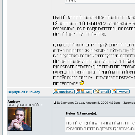
Г Г·ГҐ.
ГЊГ­ГҐ ГЄГ Г¦ГҐГІГ±Гї, Г·ГІГ® ГҐГ±ГІГј ГІГ ГЄГ®
ГЎГ®ГїГІГ±Гї Г°ГҐГ Г«ГјГ­Г®Г© ГўГ§Г°Г®Г±Г«Г®Г©
Г€Г­Г®ГЈГ¤Г , ГЄ Г±Г®Г¦Г Г«ГҐГ­ГЁГѕ, ГІГ ГЄГЁ
ГЇГ°ГҐГЇГ®Г¤Г ГўГ ГІГҐГ«ГҐГ©.
Г‚ ГђГЁГЈГҐ Г®Г¤ГЁГ­ Г°Г Г§ ГўГ±ГІГ°ГҐГІГЁГ«
(ГҐГ¬Гі ГіГ¦ГҐ Г§Г 30 ГІГ®ГЈГ¤Г ГЎГ»Г«Г®) ГЇ
Г‹Г ГІГўГЁГ©Г±ГЄГ®Г¬ Г“Г­ГЁГўГҐГ°Г±ГЁГІГҐГІ
ГЇГ°Г®ГІГіГ±Г®ГўГ ГІГјГ±Гї Гў Г§Г ГЈГ°Г Г­ГЁГ·
Г§Г ГЄГ®Г­Г·ГЁГ«ГЁГ±Гј ГЁ ГҐГ¬Гі ГЇГ°ГЁГёГ«Г®Г
Г¤Г®Г±ГІГ ГІГ®Г·Г­Г® Г±ГҐГ°ГјГҐГ§Г­ГіГѕ ГЇГ®
Г°ГіГЎГ ГёГҐГ·ГЄГҐ Г±... Г°ГѕГЄГ§Г Г·ГЄГ®Г¬ 
ГЇГ°ГЁГ­ГїГ«ГЁ.
Вернуться к началу
Andrew
Добавлено: Среда, Апреля 8, 2009 4:56pm
Заголово
ГѓГ«Г ГўГ­Г»Г© ГІГ°ГҐГЇГ Г·
Helen_NJ писал(а):
ГЊГ­ГҐ ГЄГ Г¦ГҐГІГ±Гї, Г·ГІГ® ГҐГ±ГІГј ГІГ Г
ГЎГ®ГїГІГ±Гї Г°ГҐГ Г«ГјГ­Г®Г© ГўГ§Г°Г®Г±Г«Г