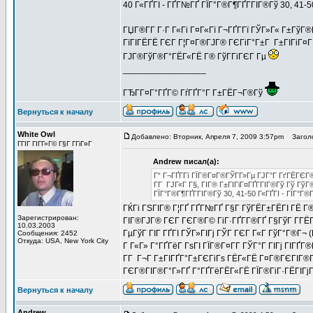
40 Г«ГҐГІ - ГҐГ№ГҐ ГЇГ°Г®Г¶ГҐГ­ГІГ®Гў 30, 41-50
ГЏГ®Г­Г Г·Г Г«Гі Г¤Г«Гї Г¬ГҐГ­Гї ГЎГ»Г« Г±Гў
ГїГІГЁГЁ ГЄГ Г¦Г¤Г®ГЈГ® ГЄГіГ°Г±Г Г±ГІГіГ¤ГҐ
ГЈГ®ГўГ®Г°ГЁГ«ГЁ Г® ГўГ­ГіГЄГ Гµ
_________________
ГЂГ­Г¤Г°ГҐГ© ГѓГҐГ°Г Г±ГЁГ¬Г®Гў
Вернуться к началу
White Owl
Добавлено: Вторник, Апреля 7, 2009 3:57pm
Заголов
ГГІГ ГІГ­Г»Г© Г§Г Г­ГіГ¤Г
Andrew писал(а):
Г“ Г¬ГҐГ­Гї ГЇГ®Г¤Г®ГЎГ­Г»Гµ ГЈГ°Г ГґГЁГЄГ®Г
Г­Г ГЈГ«Г Г§, ГІГ® Г±ГІГіГ¤ГҐГ­ГІГ®Гў Гў Гў
ГЇГ°Г®Г¶ГҐГ­ГІГ®Гў 30, 41-50 Г«ГҐГІ - ГЇГ°Г®Г
ГЌГі ГЅГІГ® Г¦ГҐ ГҐГ№ГҐ Г§Г ГўГЁГ±ГЁГІ ГЁ Г®Г
Зарегистрирован:
ГІГ®ГЈГ® ГЄГ ГЄГ®Г© ГіГ·ГҐГ­Г®ГҐ Г§ГўГ Г­ГЁГҐ
10.03.2003
ГµГўГ ГІГ ГҐГІ ГЎГ»ГІГј ГЎГ ГЄГ Г«Г ГўГ°Г®Г¬
Сообщения: 2452
Откуда: USA, New York City
Г Г«Г» Г°ГҐГёГ ГѕГІ ГЇГ®Г¤Г­Г ГЎГ°Г ГІГј ГІГҐ
Г­Г Г¬Г Г±ГІГҐГ°Г±ГЄГіГѕ ГЁГ«ГЁ Г¤Г®ГЄГІГ®Г°
ГЄГ®ГІГ®Г°Г»ГҐ Г°ГҐГёГЁГ«ГЁ ГЇГ®ГіГ·ГЁГІГјГ±
Вернуться к началу
Andrew