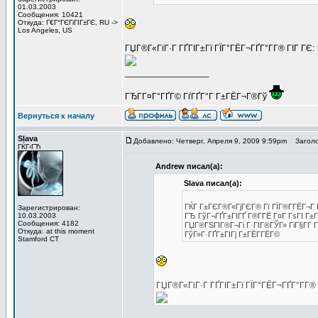
01.03.2003
Сообщения: 10421
Откуда: Г€Г°ГЄГіГІГ±ГЄ, RU ->
Los Angeles, US
ГЏГ®Г«ГіГ·Г ГҐГІГ±Гї ГЇГ°ГЁГ¬ГҐГ°Г­Г® ГІГ ГЄ:
_________________
ГЂГ­Г¤Г°ГҐГ© ГѓГҐГ°Г Г±ГЁГ¬Г®Гў
Вернуться к началу
Slava
Добавлено: Четверг, Апреля 9, 2009 9:59pm
Заголо
ГЌГ‹ГЋ
Andrew писал(а):
Slava писал(а):
ГЌГ Г±ГЄГ®Г«ГјГЄГ® Гї ГЇГ®Г­ГЁГ¬Г Г
Зарегистрирован:
10.03.2003
ГЂ ГўГ¬ГҐГ±ГІГҐ Г®Г­ГЁ Г¤Г ГѕГІ Г±Г
Сообщения: 4182
ГЏГ®ГЅГІГ®Г¬Гі Г·ГІГ®ГЎГ» ГіГ§Г­Г Г
Откуда: at this moment
ГўГ»Г·ГҐГ±ГІГј Г±ГЁГ­ГЁГ©
Stamford CT
ГЏГ®Г«ГіГ·Г ГҐГІГ±Гї ГЇГ°ГЁГ¬ГҐГ°Г­Г® 