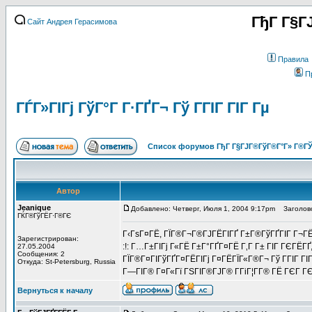
ГђГ Г§Г
Сайт Андрея Герасимова
Правила
П
ГЃГ»ГІГј ГўГ°Г Г·ГҐГ¬ Гў ГГІГ ГІГ Гµ
Список форумов ГђГ Г§ГЈГ®ГўГ®Г°Г» Г®ГЎ
Автор
Jeanique
Добавлено: Четверг, Июля 1, 2004 9:17pm
Заголовок 
ГЌГ®ГўГЁГ·Г®ГЄ
Г‹ГѕГ¤ГЁ, ГЇГ®Г¬Г®ГЈГЁГІГҐ Г±Г®ГўГҐГІГ Г¬ГЁ
Зарегистрирован:
:!: Г…Г±ГІГј Г«ГЁ Г±Г°ГҐГ¤ГЁ Г‚Г Г± ГІГ ГЄГЁГ
27.05.2004
Сообщения: 2
ГЇГ®Г¤ГІГўГҐГ¤ГЁГІГј Г¤ГЁГЇГ«Г®Г¬ Гў ГГІГ ГІ
Откуда: St-Petersburg, Russia
Г—ГІГ® Г¤Г«Гї ГЅГІГ®ГЈГ® Г­ГіГ¦Г­Г® ГЁ ГЄГ 
Вернуться к началу