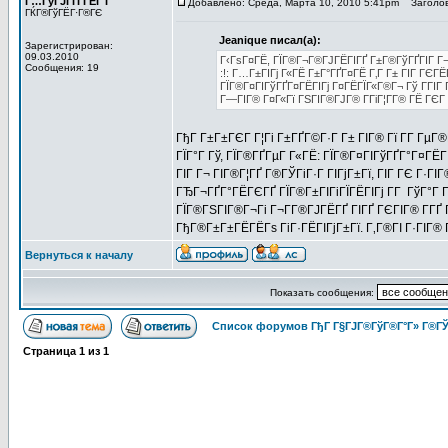
Г…ГўГЈГҐГ­ГЁГ Г­
Добавлено: Среда, Марта 10, 2010 5:41pm
Заголовок
ГЌГ®ГўГЁГ·Г®ГЄ
Jeanique писал(а):
Зарегистрирован:
09.03.2010
Г‹ГѕГ¤ГЁ, ГЇГ®Г¬Г®ГЈГЁГІГҐ Г±Г®ГўГҐГІГ Г¬
Сообщения: 19
:!: Г…Г±ГІГј Г«ГЁ Г±Г°ГҐГ¤ГЁ Г‚Г Г± ГІГ ГЄГ
ГЇГ®Г¤ГІГўГҐГ¤ГЁГІГј Г¤ГЁГЇГ«Г®Г¬ Гў ГГІГ 
Г—ГІГ® Г¤Г«Гї ГЅГІГ®ГЈГ® Г­ГіГ¦Г­Г® ГЁ ГЄ
ГђГ Г±Г±ГЄГ Г¦Гі Г±ГҐГ©Г·Г Г± ГІГ® Гї Г­Г ГµГ®
ГЇГ°Г Гў, ГЇГ®ГҐГµГ Г«ГЁ: ГЇГ®Г¤ГІГўГҐГ°Г¤ГЁГ
ГІГ Г¬ ГІГ®Г¦ГҐ Г®ГЎГіГ·Г ГІГјГ±Гї, ГІГ ГЄ Г
ГЂГ¬ГҐГ°ГЁГЄГҐ ГЇГ®Г±ГІГіГЇГЁГІГј Г­Г ГўГ°Г Г·
ГЇГ®ГЅГІГ®Г¬Гі Г¬Г­Г®ГЈГЁГҐ ГІГҐ ГЄГІГ® Г­ГҐ 
ГђГ®Г±Г±ГЁГЁГѕ ГіГ·ГЁГІГјГ±Гї. Г‚Г®ГІ Г·ГІГ® Гї
Вернуться к началу
Показать сообщения:
Список форумов ГђГ Г§ГЈГ®ГўГ®Г°Г» Г®ГЎ
Страница
1
из
1