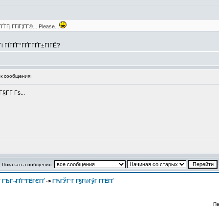
Гј Г­ГіГ¦Г­Г®... Please...
і ГЇГҐГ°ГҐГ­ГҐГ±ГІГЁ?
к сообщения:
Г­Г Гѕ...
Показать сообщения:
 ГЂГ¬ГҐГ°ГЁГЄГҐ
->
ГЋГЎГ°Г Г§Г®ГўГ Г­ГЁГҐ
Пе