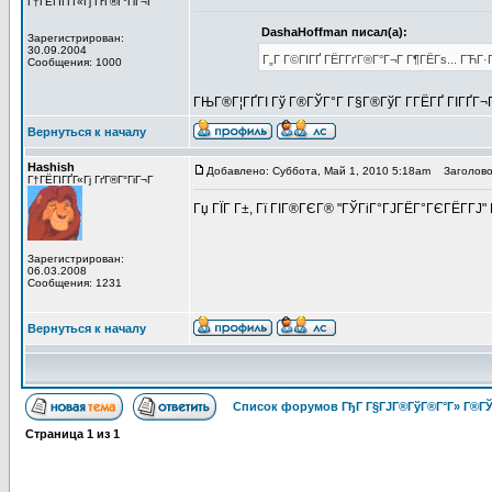
Г†ГЁГІГҐГ«Гј ГґГ®Г°ГіГ¬Г
DashaHoffman писал(а):
Зарегистрирован:
30.09.2004
Г„Г Г©ГІГҐ ГЁГ­ГґГ®Г°Г¬Г Г¶ГЁГѕ... ГЋГ·ГҐГ­
Сообщения: 1000
ГЊГ®Г¦ГҐГІ Гў Г®ГЎГ°Г Г§Г®ГўГ Г­ГЁГҐ ГІГҐГ¬Г
Вернуться к началу
Hashish
Добавлено: Суббота, Май 1, 2010 5:18am
Заголово
Г†ГЁГІГҐГ«Гј ГґГ®Г°ГіГ¬Г
Гџ ГЇГ Г±, Гї ГІГ®ГЄГ® "ГЎГіГ°ГЈГЁГ°ГЄГЁГ­ГЈ" Г§
Зарегистрирован:
06.03.2008
Сообщения: 1231
Вернуться к началу
Список форумов ГђГ Г§ГЈГ®ГўГ®Г°Г» Г®ГЎ
Страница
1
из
1