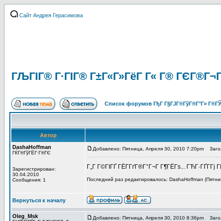
Сайт Андрея Герасимова
ГЉГІГ® Г·ГІГ® Г±Г«Г»ГёГ Г« Г® ГЄГ®Г¬ГЇГ
Список форумов ГђГ Г§ГЈГ®ГўГ®Г°Г» Г®ГЎ
Автор
DashaHoffman
Добавлено: Пятница, Апреля 30, 2010 7:20pm
Заголо
ГЌГ®ГўГЁГ·Г®ГЄ
Г„Г Г©ГІГҐ ГЁГ­ГґГ®Г°Г¬Г Г¶ГЁГѕ... ГЋГ·ГҐГ­Гј Г­Гі
Зарегистрирован:
30.04.2010
Последний раз редактировалось: DashaHoffman (Пятниц
Сообщения: 1
Вернуться к началу
Oleg_Msk
Добавлено: Пятница, Апреля 30, 2010 8:36pm
Заголо