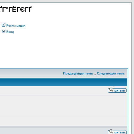
ҐГ°ГЁГЄГҐ
Регистрация
Вход
Предыдущая тема
::
Следующая тема