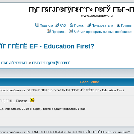
ГђГ Г§ГЈГ®ГўГ®Г°Г» Г®ГЎ ГЂГ¬Г
www.gerasimov.org
Правила
FAQ
Поиск
Пользователи
Группы
Профиль
Войти и проверить личные сообщения
 Г­ГЁГЁ EF - Education First?
 ГЂГ¬ГҐГ°ГЁГЄГҐ
->
ГЋГЎГ°Г Г§Г®ГўГ Г­ГЁГҐ
Сообщение
вок сообщения: ГЉГІГ® Г·ГІГ® Г±Г«Г»ГёГ Г« Г® ГЄГ®Г¬ГЇГ Г­ГЁГЁ EF - Education First?
Г¦Г­Г®... Please...
а, Апреля 30, 2010 8:52pm), всего редактировалось 1 раз
вок сообщения: Re: ГЉГІГ® Г·ГІГ® Г±Г«Г»ГёГ Г« Г® ГЄГ®Г¬ГЇГ Г­ГЁГЁ EF - Education First?