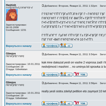
Hashish
Добавлено: Вторник, Января 11, 2011 1:32pm
Загол
Г†ГЁГІГҐГ«Гј ГґГ®Г°ГіГ¬Г
Г‘ГЄГ®Г°ГҐГҐ ГўГ±ГҐГЈГ® ГўГ Г¬ Г®ГІГЄГ Г§Г Г«
Г®ГЄГ®Г­Г·Г Г­ГЁГЁ ГіГ·ВёГЎГ» ГўГҐГ°Г­ГҐГІГҐ
Г¤Г«ГЁГІГҐГ«ГјГ­Г»Г© Г±Г°Г®ГЄ Г®ГЎГіГ·ГҐГ­ГЁ
Зарегистрирован:
Г±ГўГїГ§ГЁ Г± Г°Г®Г¤ГЁГ­Г®Г© (Г­ГҐГ¤ГўГЁГ¦ГЁГ
06.03.2008
Сообщения: 1231
Г‘ГҐГ±ГІГ°Г ГµГ®Г·ГҐГІ ГўГ Г± ГўГ»Г§ГўГ ГІГј
Г§Г Г©Г¬ВёГІ Г®ГЄГ®Г«Г® 10 Г«ГҐГІ.
Вернуться к началу
Olimjon
Добавлено: Вторник, Января 11, 2011 3:54pm
Загол
ГЌГ®ГўГЁГ·Г®ГЄ
kak mne dakazat yesli on vashe 2 voprosa zadl i fs
Зарегистрирован: 10.01.2011
nedvijimost i mashini ... no uminya bil spravka i
Сообщения: 19
Откуда: Uzbekistan
Вернуться к началу
Olimjon
Добавлено: Вторник, Января 11, 2011 3:58pm
Загол
ГЌГ®ГўГЁГ·Г®ГЄ
really yesli sistra zdeliyt petition eto zaymyot 10 l
Зарегистрирован: 10.01.2011
Сообщения: 19
Откуда: Uzbekistan
Вернуться к началу