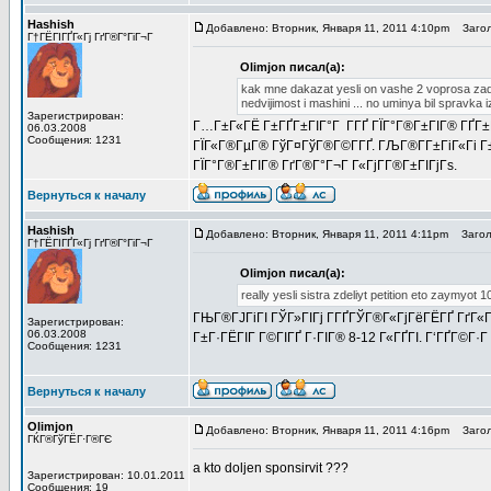
Hashish
Добавлено: Вторник, Января 11, 2011 4:10pm
Загол
Г†ГЁГІГҐГ«Гј ГґГ®Г°ГіГ¬Г
Olimjon писал(а):
kak mne dakazat yesli on vashe 2 voprosa zadl i
nedvijimost i mashini ... no uminya bil spravk
Зарегистрирован:
Г…Г±Г«ГЁ Г±ГҐГ±ГІГ°Г Г­ГҐ ГЇГ°Г®Г±ГІГ® ГҐГ±ГІ
06.03.2008
Сообщения: 1231
ГЇГ«Г®ГµГ® ГўГ¤ГўГ®Г©Г­ГҐ. ГЉГ®Г­Г±ГіГ«Гі Г
ГЇГ°Г®Г±ГІГ® ГґГ®Г°Г¬Г Г«ГјГ­Г®Г±ГІГјГѕ.
Вернуться к началу
Hashish
Добавлено: Вторник, Января 11, 2011 4:11pm
Заголо
Г†ГЁГІГҐГ«Гј ГґГ®Г°ГіГ¬Г
Olimjon писал(а):
really yesli sistra zdeliyt petition eto zaymyot 1
ГЊГ®ГЈГіГІ ГЎГ»ГІГј Г­ГҐГЎГ®Г«ГјГёГЁГҐ ГґГ«
Зарегистрирован:
06.03.2008
Г±Г·ГЁГІГ Г©ГІГҐ Г·ГІГ® 8-12 Г«ГҐГІ. Г‘ГҐГ©Г·Г
Сообщения: 1231
Вернуться к началу
Olimjon
Добавлено: Вторник, Января 11, 2011 4:16pm
Загол
ГЌГ®ГўГЁГ·Г®ГЄ
a kto doljen sponsirvit ???
Зарегистрирован: 10.01.2011
Сообщения: 19