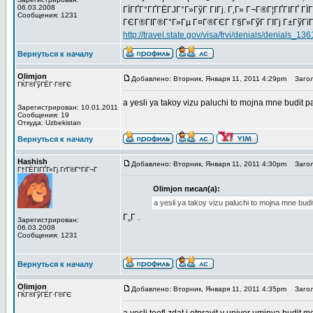
06.03.2008
ГЇГҐГ°ГҐГЁГЈГ°Г»ГўГ ГІГј. Г‚Г» Г¬Г®Г¦ГҐГІГҐ ГЇ
Сообщения: 1231
ГЄГ®ГІГ®Г°Г»Гµ Г¤Г®ГЄГ Г§Г»ГўГ ГІГј Г±ГўГїГ§
http://travel.state.gov/visa/frvi/denials/denials_136
Вернуться к началу
Olimjon
Добавлено: Вторник, Января 11, 2011 4:29pm
Загол
ГЌГ®ГўГЁГ·Г®ГЄ
a yesli ya takoy vizu paluchi to mojna mne budit 
Зарегистрирован: 10.01.2011
Сообщения: 19
Откуда: Uzbekistan
Вернуться к началу
Hashish
Добавлено: Вторник, Января 11, 2011 4:30pm
Загол
Г†ГЁГІГҐГ«Гј ГґГ®Г°ГіГ¬Г
Olimjon писал(а):
a yesli ya takoy vizu paluchi to mojna mne bud
Г„Г .
Зарегистрирован:
06.03.2008
Сообщения: 1231
Вернуться к началу
Olimjon
Добавлено: Вторник, Января 11, 2011 4:35pm
Загол
ГЌГ®ГўГЁГ·Г®ГЄ