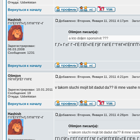
Откуда: Uzbekistan
Вернуться к началу
Hashish
Добавлено: Вторник, Января 11, 2011 4:17pm
Загол
Г†ГЁГІГҐГ«Гј ГґГ®Г°ГіГ¬Г
Olimjon писал(а):
a kto doljen sponsirvit ???
Г‚Г» Г±Г Г¬ГЁ ГЁГ«ГЁ ГўГ ГёГЁ Г°Г®Г¤ГЁГІГҐГ«
Зарегистрирован:
06.03.2008
Сообщения: 1231
Вернуться к началу
Olimjon
Добавлено: Вторник, Января 11, 2011 4:21pm
Загол
ГЌГ®ГўГЁГ·Г®ГЄ
v takom sluchi mojit bit dadut da?? ili mne vashe
Зарегистрирован: 10.01.2011
Сообщения: 19
Откуда: Uzbekistan
Вернуться к началу
Hashish
Добавлено: Вторник, Января 11, 2011 4:26pm
Загол
Г†ГЁГІГҐГ«Гј ГґГ®Г°ГіГ¬Г
Olimjon писал(а):
v takom sluchi mojit bit dadut da?? ili mne va
Г­Гі ГўГ» Г¦ГҐ ГіГ¦ГҐ Г§Г Г±ГўГҐГІГЁГ«ГЁ ГІГ®,
Зарегистрирован: