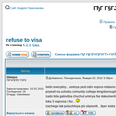
ГђГ Г§Г
Сайт Андрея Герасимова
Правила
П
refuse to visa
На страницу
1
,
2
,
3
След.
Список форумов ГђГ Г§ГЈГ®ГўГ®Г°Г» Г®ГЎ
Автор
Olimjon
Добавлено: Понедельник, Января 10, 2011 5:38pm
З
ГЌГ®ГўГЁГ·Г®ГЄ
hello everydoy... uminya yest odin vopros nidavno 
Зарегистрирован: 10.01.2011
poyexit na uchobu comunity college kingsborough 
Сообщения: 19
Откуда: Uzbekistan
nado bila gatovitsa chuchut uminya fse dakumenti 
toka 3 vaprosa i fso...
izachego tak poluchilsya plz obyisniti... tiper sistra
Вернуться к началу