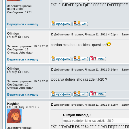
ГЌГі Г ГЈГ¤ГҐ ГўГ» ГµГ°Г Г­ГЁГІГҐ Г¤ГҐГ­ГјГЈГЁ 
Зарегистрирован:
06.03.2008
Сообщения: 1231
Вернуться к началу
Olimjon
Добавлено: Вторник, Января 11, 2011 4:51pm
Загол
ГЌГ®ГўГЁГ·Г®ГЄ
pardon me about reckless question
Зарегистрирован: 10.01.2011
Сообщения: 19
Откуда: Uzbekistan
Вернуться к началу
Olimjon
Добавлено: Вторник, Января 11, 2011 5:14pm
Загол
ГЌГ®ГўГЁГ·Г®ГЄ
togda ya doljen isho raz zdelit I-20 ?
Зарегистрирован: 10.01.2011
Сообщения: 19
Откуда: Uzbekistan
Вернуться к началу
Hashish
Добавлено: Вторник, Января 11, 2011 5:31pm
Загол
Г†ГЁГІГҐГ«Гј ГґГ®Г°ГіГ¬Г
Olimjon писал(а):
togda ya doljen isho raz zdelit I-20 ?
ГЌГі ГҐГ±Г«ГЁ ГЄ ГҐВё Г­Г Г·Г Г«Гі ГіГ¦ГҐ Г­Г
Зарегистрирован: