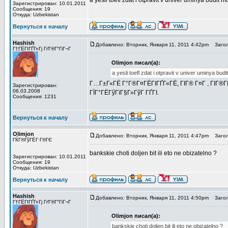
a yesli toefl zdat i otpravit v univer uminya budit
Зарегистрирован: 10.01.2011
Сообщения: 19
Откуда: Uzbekistan
Вернуться к началу
Hashish
Добавлено: Вторник, Января 11, 2011 4:42pm
Загол
Г†ГЁГІГҐГ«Гј ГґГ®Г°ГіГ¬Г
Olimjon писал(а):
a yesli toefl zdat i otpravit v univer uminya bu
Г…Г±Г«ГЁ Г°Г®Г¤ГЁГІГҐГ«ГЁ, ГІГ® Г¤Г , ГІГ®ГҐГ
Зарегистрирован:
06.03.2008
ГЇГ°ГЁГўГїГ§Г»ГўГ ГҐГІ.
Сообщения: 1231
Вернуться к началу
Olimjon
Добавлено: Вторник, Января 11, 2011 4:47pm
Загол
ГЌГ®ГўГЁГ·Г®ГЄ
bankskie choti doljen bit ili eto ne obizatelno ?
Зарегистрирован: 10.01.2011
Сообщения: 19
Откуда: Uzbekistan
Вернуться к началу
Hashish
Добавлено: Вторник, Января 11, 2011 4:50pm
Загол
Г†ГЁГІГҐГ«Гј ГґГ®Г°ГіГ¬Г
Olimjon писал(а):
bankskie choti doljen bit ili eto ne obizatelno ?