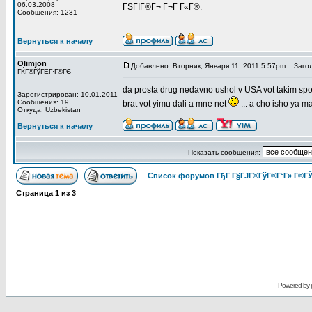
06.03.2008
ГЅГІГ®Г¬ Г¬Г Г«Г®.
Сообщения: 1231
Вернуться к началу
Olimjon
Добавлено: Вторник, Января 11, 2011 5:57pm
Загол
ГЌГ®ГўГЁГ·Г®ГЄ
da prosta drug nedavno ushol v USA vot takim sposi
Зарегистрирован: 10.01.2011
Сообщения: 19
brat vot yimu dali a mne net
... a cho isho ya m
Откуда: Uzbekistan
Вернуться к началу
Показать сообщения:
Список форумов ГђГ Г§ГЈГ®ГўГ®Г°Г» Г®ГЎ
Страница
1
из
3
Powered by