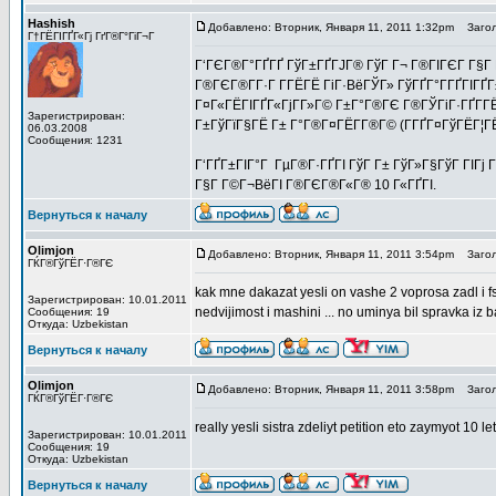
Hashish
Добавлено: Вторник, Января 11, 2011 1:32pm
Загол
Г†ГЁГІГҐГ«Гј ГґГ®Г°ГіГ¬Г
Г‘ГЄГ®Г°ГҐГҐ ГўГ±ГҐГЈГ® ГўГ Г¬ Г®ГІГЄГ Г§Г Г«
Г®ГЄГ®Г­Г·Г Г­ГЁГЁ ГіГ·ВёГЎГ» ГўГҐГ°Г­ГҐГІГҐ
Г¤Г«ГЁГІГҐГ«ГјГ­Г»Г© Г±Г°Г®ГЄ Г®ГЎГіГ·ГҐГ­ГЁ
Зарегистрирован:
Г±ГўГїГ§ГЁ Г± Г°Г®Г¤ГЁГ­Г®Г© (Г­ГҐГ¤ГўГЁГ¦ГЁГ
06.03.2008
Сообщения: 1231
Г‘ГҐГ±ГІГ°Г ГµГ®Г·ГҐГІ ГўГ Г± ГўГ»Г§ГўГ ГІГј
Г§Г Г©Г¬ВёГІ Г®ГЄГ®Г«Г® 10 Г«ГҐГІ.
Вернуться к началу
Olimjon
Добавлено: Вторник, Января 11, 2011 3:54pm
Загол
ГЌГ®ГўГЁГ·Г®ГЄ
kak mne dakazat yesli on vashe 2 voprosa zadl i fs
Зарегистрирован: 10.01.2011
nedvijimost i mashini ... no uminya bil spravka i
Сообщения: 19
Откуда: Uzbekistan
Вернуться к началу
Olimjon
Добавлено: Вторник, Января 11, 2011 3:58pm
Загол
ГЌГ®ГўГЁГ·Г®ГЄ
really yesli sistra zdeliyt petition eto zaymyot 10 l
Зарегистрирован: 10.01.2011
Сообщения: 19
Откуда: Uzbekistan
Вернуться к началу