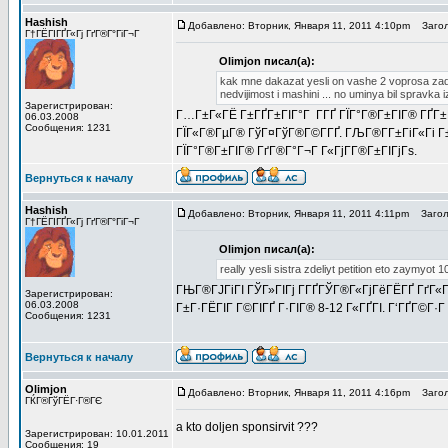
Hashish
Добавлено: Вторник, Января 11, 2011 4:10pm
Загол
Г†ГЁГІГҐГ«Гј ГґГ®Г°ГіГ¬Г
Olimjon писал(а):
kak mne dakazat yesli on vashe 2 voprosa zadl i
nedvijimost i mashini ... no uminya bil spravk
Зарегистрирован:
Г…Г±Г«ГЁ Г±ГҐГ±ГІГ°Г Г­ГҐ ГЇГ°Г®Г±ГІГ® ГҐГ±ГІ
06.03.2008
Сообщения: 1231
ГЇГ«Г®ГµГ® ГўГ¤ГўГ®Г©Г­ГҐ. ГЉГ®Г­Г±ГіГ«Гі Г
ГЇГ°Г®Г±ГІГ® ГґГ®Г°Г¬Г Г«ГјГ­Г®Г±ГІГјГѕ.
Вернуться к началу
Hashish
Добавлено: Вторник, Января 11, 2011 4:11pm
Заголо
Г†ГЁГІГҐГ«Гј ГґГ®Г°ГіГ¬Г
Olimjon писал(а):
really yesli sistra zdeliyt petition eto zaymyot 1
ГЊГ®ГЈГіГІ ГЎГ»ГІГј Г­ГҐГЎГ®Г«ГјГёГЁГҐ ГґГ«
Зарегистрирован:
06.03.2008
Г±Г·ГЁГІГ Г©ГІГҐ Г·ГІГ® 8-12 Г«ГҐГІ. Г‘ГҐГ©Г·Г
Сообщения: 1231
Вернуться к началу
Olimjon
Добавлено: Вторник, Января 11, 2011 4:16pm
Загол
ГЌГ®ГўГЁГ·Г®ГЄ
a kto doljen sponsirvit ???
Зарегистрирован: 10.01.2011
Сообщения: 19