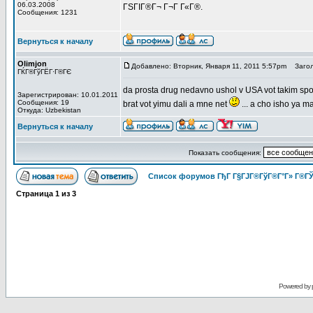
06.03.2008
ГЅГІГ®Г¬ Г¬Г Г«Г®.
Сообщения: 1231
Вернуться к началу
Olimjon
Добавлено: Вторник, Января 11, 2011 5:57pm
Загол
ГЌГ®ГўГЁГ·Г®ГЄ
da prosta drug nedavno ushol v USA vot takim sposi
Зарегистрирован: 10.01.2011
Сообщения: 19
brat vot yimu dali a mne net
... a cho isho ya m
Откуда: Uzbekistan
Вернуться к началу
Показать сообщения:
Список форумов ГђГ Г§ГЈГ®ГўГ®Г°Г» Г®ГЎ
Страница
1
из
3
Powered by