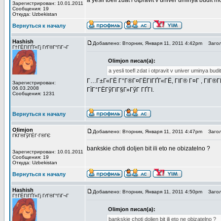
a yesli toefl zdat i otpravit v univer uminya budit
Зарегистрирован: 10.01.2011
Сообщения: 19
Откуда: Uzbekistan
Вернуться к началу
Hashish
Добавлено: Вторник, Января 11, 2011 4:42pm
Загол
Г†ГЁГІГҐГ«Гј ГґГ®Г°ГіГ¬Г
Olimjon писал(а):
a yesli toefl zdat i otpravit v univer uminya bu
Г…Г±Г«ГЁ Г°Г®Г¤ГЁГІГҐГ«ГЁ, ГІГ® Г¤Г , ГІГ®ГҐГ
Зарегистрирован:
06.03.2008
ГЇГ°ГЁГўГїГ§Г»ГўГ ГҐГІ.
Сообщения: 1231
Вернуться к началу
Olimjon
Добавлено: Вторник, Января 11, 2011 4:47pm
Загол
ГЌГ®ГўГЁГ·Г®ГЄ
bankskie choti doljen bit ili eto ne obizatelno ?
Зарегистрирован: 10.01.2011
Сообщения: 19
Откуда: Uzbekistan
Вернуться к началу
Hashish
Добавлено: Вторник, Января 11, 2011 4:50pm
Загол
Г†ГЁГІГҐГ«Гј ГґГ®Г°ГіГ¬Г
Olimjon писал(а):
bankskie choti doljen bit ili eto ne obizatelno ?