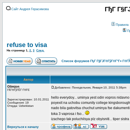
ГђГ Г§Г
Сайт Андрея Герасимова
Правила
П
refuse to visa
На страницу
1
,
2
,
3
След.
Список форумов ГђГ Г§ГЈГ®ГўГ®Г°Г» Г®ГЎ
Автор
Olimjon
Добавлено: Понедельник, Января 10, 2011 5:38pm
З
ГЌГ®ГўГЁГ·Г®ГЄ
hello everydoy... uminya yest odin vopros nidavno 
Зарегистрирован: 10.01.2011
poyexit na uchobu comunity college kingsborough 
Сообщения: 19
Откуда: Uzbekistan
nado bila gatovitsa chuchut uminya fse dakumenti 
toka 3 vaprosa i fso...
izachego tak poluchilsya plz obyisniti... tiper sistra
Вернуться к началу