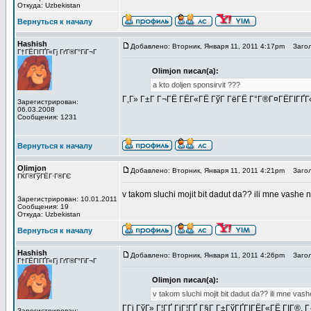
Откуда: Uzbekistan
Вернуться к началу
Hashish
Добавлено: Вторник, Января 11, 2011 4:17pm
Загол
Г†ГЁГІГҐГ«Гј ГґГ®Г°ГіГ¬Г
Olimjon писал(а):
a kto doljen sponsirvit ???
Г‚Г» Г±Г Г¬ГЁ ГЁГ«ГЁ ГўГ ГёГЁ Г°Г®Г¤ГЁГІГҐГ«
Зарегистрирован:
06.03.2008
Сообщения: 1231
Вернуться к началу
Olimjon
Добавлено: Вторник, Января 11, 2011 4:21pm
Загол
ГЌГ®ГўГЁГ·Г®ГЄ
v takom sluchi mojit bit dadut da?? ili mne vashe
Зарегистрирован: 10.01.2011
Сообщения: 19
Откуда: Uzbekistan
Вернуться к началу
Hashish
Добавлено: Вторник, Января 11, 2011 4:26pm
Загол
Г†ГЁГІГҐГ«Гј ГґГ®Г°ГіГ¬Г
Olimjon писал(а):
v takom sluchi mojit bit dadut da?? ili mne va
Г­Гі ГўГ» Г¦ГҐ ГіГ¦ГҐ Г§Г Г±ГўГҐГІГЁГ«ГЁ ГІГ®,
Зарегистрирован: