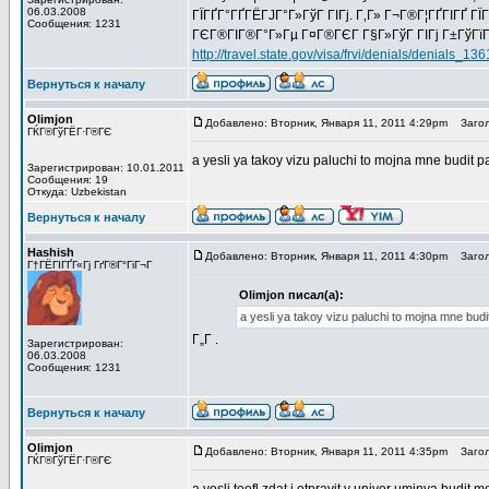
06.03.2008
ГЇГҐГ°ГҐГЁГЈГ°Г»ГўГ ГІГј. Г‚Г» Г¬Г®Г¦ГҐГІГҐ ГЇ
Сообщения: 1231
ГЄГ®ГІГ®Г°Г»Гµ Г¤Г®ГЄГ Г§Г»ГўГ ГІГј Г±ГўГїГ§
http://travel.state.gov/visa/frvi/denials/denials_136
Вернуться к началу
Olimjon
Добавлено: Вторник, Января 11, 2011 4:29pm
Загол
ГЌГ®ГўГЁГ·Г®ГЄ
a yesli ya takoy vizu paluchi to mojna mne budit 
Зарегистрирован: 10.01.2011
Сообщения: 19
Откуда: Uzbekistan
Вернуться к началу
Hashish
Добавлено: Вторник, Января 11, 2011 4:30pm
Загол
Г†ГЁГІГҐГ«Гј ГґГ®Г°ГіГ¬Г
Olimjon писал(а):
a yesli ya takoy vizu paluchi to mojna mne bud
Г„Г .
Зарегистрирован:
06.03.2008
Сообщения: 1231
Вернуться к началу
Olimjon
Добавлено: Вторник, Января 11, 2011 4:35pm
Загол
ГЌГ®ГўГЁГ·Г®ГЄ