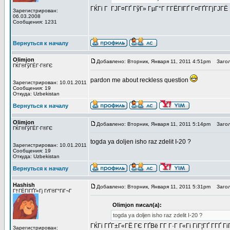
ГЌГі Г ГЈГ¤ГҐ ГўГ» ГµГ°Г Г­ГЁГІГҐ Г¤ГҐГ­ГјГЈГЁ 
Зарегистрирован:
06.03.2008
Сообщения: 1231
Вернуться к началу
Olimjon
Добавлено: Вторник, Января 11, 2011 4:51pm
Загол
ГЌГ®ГўГЁГ·Г®ГЄ
pardon me about reckless question
Зарегистрирован: 10.01.2011
Сообщения: 19
Откуда: Uzbekistan
Вернуться к началу
Olimjon
Добавлено: Вторник, Января 11, 2011 5:14pm
Загол
ГЌГ®ГўГЁГ·Г®ГЄ
togda ya doljen isho raz zdelit I-20 ?
Зарегистрирован: 10.01.2011
Сообщения: 19
Откуда: Uzbekistan
Вернуться к началу
Hashish
Добавлено: Вторник, Января 11, 2011 5:31pm
Загол
Г†ГЁГІГҐГ«Гј ГґГ®Г°ГіГ¬Г
Olimjon писал(а):
togda ya doljen isho raz zdelit I-20 ?
ГЌГі ГҐГ±Г«ГЁ ГЄ ГҐВё Г­Г Г·Г Г«Гі ГіГ¦ГҐ Г­Г
Зарегистрирован: