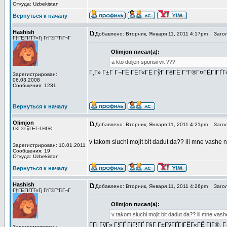
Откуда: Uzbekistan
Вернуться к началу
Hashish
Добавлено: Вторник, Января 11, 2011 4:17pm
Загол
Г†ГЁГІГҐГ«Гј ГґГ®Г°ГіГ¬Г
Olimjon писал(а):
a kto doljen sponsirvit ???
Г‚Г» Г±Г Г¬ГЁ ГЁГ«ГЁ ГўГ ГёГЁ Г°Г®Г¤ГЁГІГҐГ«
Зарегистрирован:
06.03.2008
Сообщения: 1231
Вернуться к началу
Olimjon
Добавлено: Вторник, Января 11, 2011 4:21pm
Загол
ГЌГ®ГўГЁГ·Г®ГЄ
v takom sluchi mojit bit dadut da?? ili mne vashe
Зарегистрирован: 10.01.2011
Сообщения: 19
Откуда: Uzbekistan
Вернуться к началу
Hashish
Добавлено: Вторник, Января 11, 2011 4:26pm
Загол
Г†ГЁГІГҐГ«Гј ГґГ®Г°ГіГ¬Г
Olimjon писал(а):
v takom sluchi mojit bit dadut da?? ili mne va
Г­Гі ГўГ» Г¦ГҐ ГіГ¦ГҐ Г§Г Г±ГўГҐГІГЁГ«ГЁ ГІГ®,
Зарегистрирован: