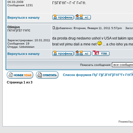
06.03.2008
ГЅГІГ®Г¬ Г¬Г Г«Г®.
Сообщения: 1231
Вернуться к началу
Olimjon
Добавлено: Вторник, Января 11, 2011 5:57pm
Загол
ГЌГ®ГўГЁГ·Г®ГЄ
da prosta drug nedavno ushol v USA vot takim sposi
Зарегистрирован: 10.01.2011
Сообщения: 19
brat vot yimu dali a mne net
... a cho isho ya m
Откуда: Uzbekistan
Вернуться к началу
Показать сообщения:
Список форумов ГђГ Г§ГЈГ®ГўГ®Г°Г» Г®ГЎ
Страница
1
из
3
Powered by