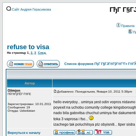
ГђГ Г§Г
Сайт Андрея Герасимова
Правила
П
refuse to visa
На страницу
1
,
2
,
3
След.
Список форумов ГђГ Г§ГЈГ®ГўГ®Г°Г» Г®ГЎ
Автор
Olimjon
Добавлено: Понедельник, Января 10, 2011 5:38pm
З
ГЌГ®ГўГЁГ·Г®ГЄ
hello everydoy... uminya yest odin vopros nidavno 
Зарегистрирован: 10.01.2011
poyexit na uchobu comunity college kingsborough 
Сообщения: 19
Откуда: Uzbekistan
nado bila gatovitsa chuchut uminya fse dakumenti 
toka 3 vaprosa i fso...
izachego tak poluchilsya plz obyisniti... tiper sistra
Вернуться к началу