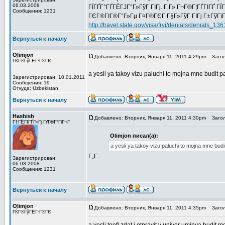
06.03.2008
ГЇГҐГ°ГҐГЁГЈГ°Г»ГўГ ГІГј. Г‚Г» Г¬Г®Г¦ГҐГІГҐ ГЇ
Сообщения: 1231
ГЄГ®ГІГ®Г°Г»Гµ Г¤Г®ГЄГ Г§Г»ГўГ ГІГј Г±ГўГїГ§
http://travel.state.gov/visa/frvi/denials/denials_136
Вернуться к началу
Olimjon
Добавлено: Вторник, Января 11, 2011 4:29pm
Загол
ГЌГ®ГўГЁГ·Г®ГЄ
a yesli ya takoy vizu paluchi to mojna mne budit 
Зарегистрирован: 10.01.2011
Сообщения: 19
Откуда: Uzbekistan
Вернуться к началу
Hashish
Добавлено: Вторник, Января 11, 2011 4:30pm
Загол
Г†ГЁГІГҐГ«Гј ГґГ®Г°ГіГ¬Г
Olimjon писал(а):
a yesli ya takoy vizu paluchi to mojna mne bud
Г„Г .
Зарегистрирован:
06.03.2008
Сообщения: 1231
Вернуться к началу
Olimjon
Добавлено: Вторник, Января 11, 2011 4:35pm
Загол
ГЌГ®ГўГЁГ·Г®ГЄ