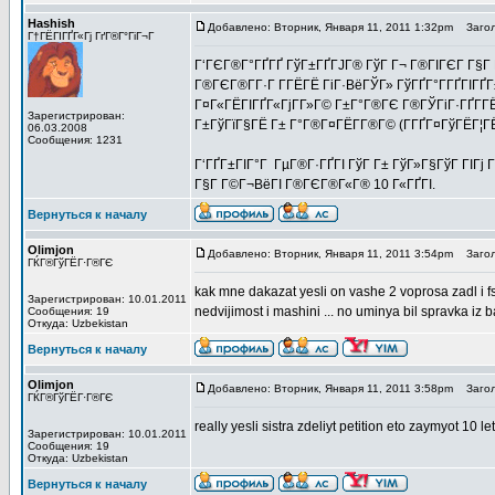
Hashish
Добавлено: Вторник, Января 11, 2011 1:32pm
Загол
Г†ГЁГІГҐГ«Гј ГґГ®Г°ГіГ¬Г
Г‘ГЄГ®Г°ГҐГҐ ГўГ±ГҐГЈГ® ГўГ Г¬ Г®ГІГЄГ Г§Г Г«
Г®ГЄГ®Г­Г·Г Г­ГЁГЁ ГіГ·ВёГЎГ» ГўГҐГ°Г­ГҐГІГҐ
Г¤Г«ГЁГІГҐГ«ГјГ­Г»Г© Г±Г°Г®ГЄ Г®ГЎГіГ·ГҐГ­ГЁ
Зарегистрирован:
Г±ГўГїГ§ГЁ Г± Г°Г®Г¤ГЁГ­Г®Г© (Г­ГҐГ¤ГўГЁГ¦ГЁГ
06.03.2008
Сообщения: 1231
Г‘ГҐГ±ГІГ°Г ГµГ®Г·ГҐГІ ГўГ Г± ГўГ»Г§ГўГ ГІГј
Г§Г Г©Г¬ВёГІ Г®ГЄГ®Г«Г® 10 Г«ГҐГІ.
Вернуться к началу
Olimjon
Добавлено: Вторник, Января 11, 2011 3:54pm
Загол
ГЌГ®ГўГЁГ·Г®ГЄ
kak mne dakazat yesli on vashe 2 voprosa zadl i fs
Зарегистрирован: 10.01.2011
nedvijimost i mashini ... no uminya bil spravka i
Сообщения: 19
Откуда: Uzbekistan
Вернуться к началу
Olimjon
Добавлено: Вторник, Января 11, 2011 3:58pm
Загол
ГЌГ®ГўГЁГ·Г®ГЄ
really yesli sistra zdeliyt petition eto zaymyot 10 l
Зарегистрирован: 10.01.2011
Сообщения: 19
Откуда: Uzbekistan
Вернуться к началу