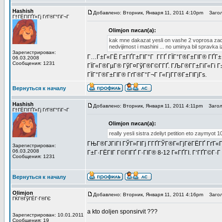
Hashish
Добавлено: Вторник, Января 11, 2011 4:10pm
Загол
Г†ГЁГІГҐГ«Гј ГґГ®Г°ГіГ¬Г
Olimjon писал(а):
kak mne dakazat yesli on vashe 2 voprosa zadl i
nedvijimost i mashini ... no uminya bil spravk
Зарегистрирован:
Г…Г±Г«ГЁ Г±ГҐГ±ГІГ°Г Г­ГҐ ГЇГ°Г®Г±ГІГ® ГҐГ±ГІ
06.03.2008
Сообщения: 1231
ГЇГ«Г®ГµГ® ГўГ¤ГўГ®Г©Г­ГҐ. ГЉГ®Г­Г±ГіГ«Гі Г
ГЇГ°Г®Г±ГІГ® ГґГ®Г°Г¬Г Г«ГјГ­Г®Г±ГІГјГѕ.
Вернуться к началу
Hashish
Добавлено: Вторник, Января 11, 2011 4:11pm
Заголо
Г†ГЁГІГҐГ«Гј ГґГ®Г°ГіГ¬Г
Olimjon писал(а):
really yesli sistra zdeliyt petition eto zaymyot 1
ГЊГ®ГЈГіГІ ГЎГ»ГІГј Г­ГҐГЎГ®Г«ГјГёГЁГҐ ГґГ«
Зарегистрирован:
06.03.2008
Г±Г·ГЁГІГ Г©ГІГҐ Г·ГІГ® 8-12 Г«ГҐГІ. Г‘ГҐГ©Г·Г
Сообщения: 1231
Вернуться к началу
Olimjon
Добавлено: Вторник, Января 11, 2011 4:16pm
Загол
ГЌГ®ГўГЁГ·Г®ГЄ
a kto doljen sponsirvit ???
Зарегистрирован: 10.01.2011
Сообщения: 19