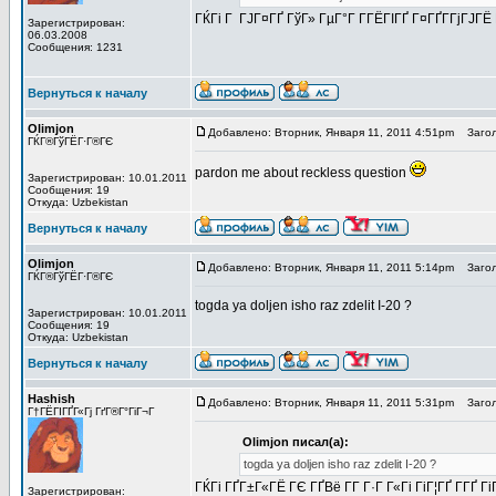
ГЌГі Г ГЈГ¤ГҐ ГўГ» ГµГ°Г Г­ГЁГІГҐ Г¤ГҐГ­ГјГЈГЁ 
Зарегистрирован:
06.03.2008
Сообщения: 1231
Вернуться к началу
Olimjon
Добавлено: Вторник, Января 11, 2011 4:51pm
Загол
ГЌГ®ГўГЁГ·Г®ГЄ
pardon me about reckless question
Зарегистрирован: 10.01.2011
Сообщения: 19
Откуда: Uzbekistan
Вернуться к началу
Olimjon
Добавлено: Вторник, Января 11, 2011 5:14pm
Загол
ГЌГ®ГўГЁГ·Г®ГЄ
togda ya doljen isho raz zdelit I-20 ?
Зарегистрирован: 10.01.2011
Сообщения: 19
Откуда: Uzbekistan
Вернуться к началу
Hashish
Добавлено: Вторник, Января 11, 2011 5:31pm
Загол
Г†ГЁГІГҐГ«Гј ГґГ®Г°ГіГ¬Г
Olimjon писал(а):
togda ya doljen isho raz zdelit I-20 ?
ГЌГі ГҐГ±Г«ГЁ ГЄ ГҐВё Г­Г Г·Г Г«Гі ГіГ¦ГҐ Г­Г
Зарегистрирован: