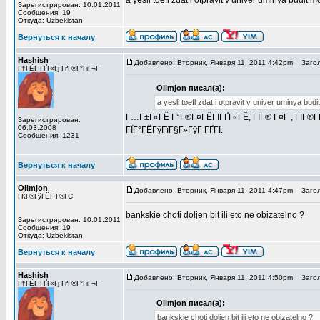
a yesli toefl zdat i otpravit v univer uminya budit
Зарегистрирован: 10.01.2011
Сообщения: 19
Откуда: Uzbekistan
Вернуться к началу
Hashish
Добавлено: Вторник, Января 11, 2011 4:42pm
Загол
Г†ГЁГІГҐГ«Гј ГґГ®Г°ГіГ¬Г
Olimjon писал(а):
a yesli toefl zdat i otpravit v univer uminya bu
Г…Г±Г«ГЁ Г°Г®Г¤ГЁГІГҐГ«ГЁ, ГІГ® Г¤Г , ГІГ®ГҐГ
Зарегистрирован:
06.03.2008
ГЇГ°ГЁГўГїГ§Г»ГўГ ГҐГІ.
Сообщения: 1231
Вернуться к началу
Olimjon
Добавлено: Вторник, Января 11, 2011 4:47pm
Загол
ГЌГ®ГўГЁГ·Г®ГЄ
bankskie choti doljen bit ili eto ne obizatelno ?
Зарегистрирован: 10.01.2011
Сообщения: 19
Откуда: Uzbekistan
Вернуться к началу
Hashish
Добавлено: Вторник, Января 11, 2011 4:50pm
Загол
Г†ГЁГІГҐГ«Гј ГґГ®Г°ГіГ¬Г
Olimjon писал(а):
bankskie choti doljen bit ili eto ne obizatelno ?