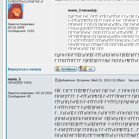
Г†ГЁГІГҐГ«Гј ГґГ®Г°ГіГ¬Г
maria_3 писал(а):
ГЏГ°Г®Г·Г«Г ГІГҐГ¬Г­ГЁ Г±ГҐГ©Г·Г Г± Г§Г Г±Г
Г¬ГҐГ±ГїГ¶ГҐГў ГЁ Г­Г Г¤ГіГ¬Г Г«Г ГЇГ®Г¤Г Г
Зарегистрирован:
ГЇГ®Г«ГіГ·Г ГІГј Гў ГђГ®Г±Г±ГЁГѕ, Г§Г Г®Г¤Г
06.03.2008
Г°ГіГ±Г±ГЄГЁГҐ Г­ГҐГЄГ®ГІГ®Г°Г»ГҐ, Г¦ГЁГўГ
Сообщения: 1231
ГЇГ°Г®ГЎГ»Г«Г ГІГіГІ Г­ГҐ 2-3 Г¬ГҐГ±ГїГ¶Г ,
ГЇГ°ГЁГҐГ§Г¤Гі Гў ГђГ®Г±Г±ГЁГѕ Г®ГІГЄГ Г¦Г
Г Г¬ГҐГ°ГҐГ­ГЁГҐ. ГЃГ®Г«ГҐГҐ ГІГ®ГЈГ®, Г¬Г­Г
ГіГ«ГЁГ°ГіГѕГІ ГҐГ№ГҐ ГЁ ГІГіГ°ГЁГ±ГІГЁГ·
ГЇГ®Г¤Г±ГЄГ Г§Г ГІГј?
ГЏГ® ГІГіГ°ГЁГ±ГІГЁГ·ГҐГ±ГЄГ®Г© ГўГЁГ§ГҐ 5 
Г Г­ГЄГҐГІГҐ Г­Г ГўГЁГ§Гі? ГЉГ ГЄГіГѕ Г¶ГҐГ«
Вернуться к началу
maria_3
Добавлено: Вторник, Май 21, 2013 11:28pm
Заголов
ГЌГ®ГўГЁГ·Г®ГЄ
ГЌГ ГЈГ°Г Г­ГЁГ¶ГҐ Г±ГЄГ Г§Г Г«Г , Г·ГІГ® Гў 
Зарегистрирован: 02.10.2011
ГІГ®Г¦ГҐ Г­Г Г¬ГҐГ±ГїГ¶ ГЁ Г¬Г­ГҐ ГЇГ®Г­Г°Г ГўГ
Сообщения: 45
ГҐГ±ГІГј Г«ГЁ Гі Г¬ГҐГ­Гї ГЇГ Г°ГҐГ­Гј Гў ГђГ®Г
Г¬ГҐГ­Гї ГЄГ°Г Г±ГЁГўГ®Г©.
Г…Г±Г«ГЁ Г·ГҐГ±ГІГ­Г®, Г±ГІГ°ГҐГ¬Г­Г® ГЄГ ГЄ-Г
(ГІГ®Г«ГјГЄГ® Г®ГІГІГіГ¤Г ГЁГ¤Гі) ГЁ Г¬Г­ГҐ Г
ГЁГї ГіГ­ГЁГўГҐГ°Г±ГЁГІГҐГІГ Г¬ГҐГ­Гї ГўГ§ГїГІГ
Г¬Г®Г¦ГҐГІ Г§Г Г­ГїГІГј 6-7 Г¬ГҐГ±ГїГ¶ГҐГў. Г
ГіГ±ГЄГ®Г°ГЁГІГј ГЇГ°Г®Г¶ГҐГ±Г±? Г€ ГҐГ№ГҐ ГІ