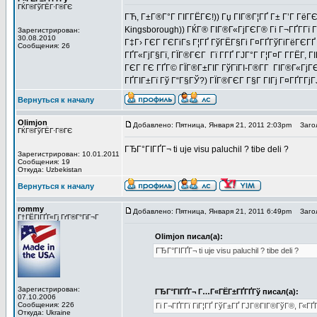
ГЌГ®ГўГЁГ·Г®ГЄ
ГЋ, Г±Г®Г°Г ГІГ­ГЁГЄ!)) Гџ ГІГ®Г¦ГҐ Г± Г’Г ГёГЄ
Kingsborough)) ГЌГ® ГІГ®Г«ГјГЄГ® Гі Г¬ГҐГ­Гї Г
Зарегистрирован:
30.08.2010
Г‡Г› ГЄГ ГЄГіГѕ Г¦ГҐ ГўГЁГ§Гі Г¤ГҐГўГіГёГЄГҐ
Сообщения: 26
ГҐГ«ГјГ§Гї, ГЇГ®ГЄГ Гї Г­ГҐ ГЈГ°Г Г¦Г¤Г Г­ГЁГ­
ГЄГ ГЄ ГҐГ© ГЇГ®Г±ГІГ ГўГїГІ-Г®Г­Г ГІГ®Г«ГјГЄ
ГҐГІГ±Гї Гў Г“Г§ГЎ?) ГЇГ®ГЄГ Г§Г ГІГј Г¤ГҐГ­Г
Вернуться к началу
Olimjon
Добавлено: Пятница, Января 21, 2011 2:03pm
Загол
ГЌГ®ГўГЁГ·Г®ГЄ
ГЂГ°ГІГҐГ¬ ti uje visu paluchil ? tibe deli ?
Зарегистрирован: 10.01.2011
Сообщения: 19
Откуда: Uzbekistan
Вернуться к началу
rommy
Добавлено: Пятница, Января 21, 2011 6:49pm
Загол
Г†ГЁГІГҐГ«Гј ГґГ®Г°ГіГ¬Г
Olimjon писал(а):
ГЂГ°ГІГҐГ¬ ti uje visu paluchil ? tibe deli ?
Зарегистрирован:
ГЂГ°ГІГҐГ¬ Г…Г«ГЁГ±ГҐГҐГў писал(а):
07.10.2006
Сообщения: 226
Гі Г¬ГҐГ­Гї ГіГ¦ГҐ ГўГ±ГҐ ГЈГ®ГІГ®ГўГ®, Г«ГҐГ
Откуда: Ukraine