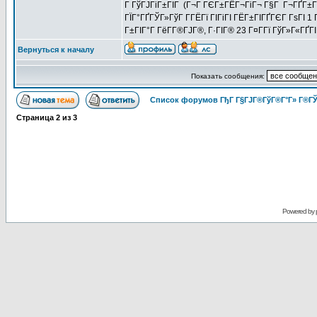
Г ГўГЈГіГ±ГІГ (Г¬Г ГЄГ±ГЁГ¬ГіГ¬ Г§Г Г¬ГҐГ±ГїГ
ГЇГ°ГҐГЎГ»ГўГ Г­ГЁГї ГІГіГІ ГЁГ±ГІГҐГЄГ ГѕГІ 
Г±ГІГ°Г ГёГ­Г®ГЈГ®, Г·ГІГ® 23 Г¤Г­Гї ГўГ»Г«ГҐГІ
Вернуться к началу
Показать сообщения:
Список форумов ГђГ Г§ГЈГ®ГўГ®Г°Г» Г®ГЎ
Страница
2
из
3
Powered by