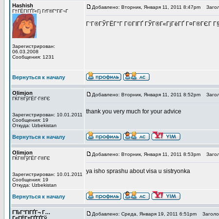
Hashish
Добавлено: Вторник, Января 11, 2011 8:47pm
Загол
Г†ГЁГІГҐГ«Гј ГґГ®Г°ГіГ¬Г
Г‘Г®ГЎГЁГ°Г Г©ГІГҐ ГЎГ®Г«ГјГёГҐ Г¤Г®ГЄГ Г§Г
Зарегистрирован:
06.03.2008
Сообщения: 1231
Вернуться к началу
Olimjon
Добавлено: Вторник, Января 11, 2011 8:52pm
Загол
ГЌГ®ГўГЁГ·Г®ГЄ
thank you very much for your advice
Зарегистрирован: 10.01.2011
Сообщения: 19
Откуда: Uzbekistan
Вернуться к началу
Olimjon
Добавлено: Вторник, Января 11, 2011 8:53pm
Загол
ГЌГ®ГўГЁГ·Г®ГЄ
ya isho sprashu about visa u sistryonka
Зарегистрирован: 10.01.2011
Сообщения: 19
Откуда: Uzbekistan
Вернуться к началу
ГЂГ°ГІГҐГ¬ Г…
Добавлено: Среда, Января 19, 2011 6:51pm
Заголов
Г«ГЁГ±ГҐГҐГў