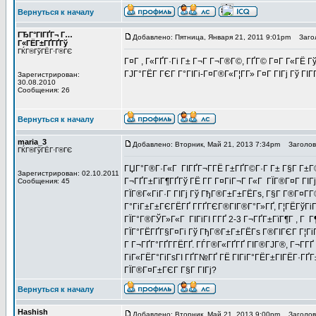
Вернуться к началу
ГЂГ°ГІГҐГ¬ Г…
Добавлено: Пятница, Января 21, 2011 9:01pm
Загол
Г«ГЁГ±ГҐГҐГў
ГЌГ®ГўГЁГ·Г®ГЄ
Г¤Г , Г«ГҐГ·Гі Г± Г¬Г Г¬Г®Г©, ГҐГ© Г¤Г Г«ГЁ Гў
ГЈГ°ГЁГ­ ГЄГ Г°ГІГі-Г¤Г®Г«Г¦Г­Г» Г¤Г ГІГј Гў ГІГ
Зарегистрирован:
30.08.2010
Сообщения: 26
Вернуться к началу
maria_3
Добавлено: Вторник, Май 21, 2013 7:34pm
Заголово
ГЌГ®ГўГЁГ·Г®ГЄ
ГЏГ°Г®Г·Г«Г ГІГҐГ¬Г­ГЁ Г±ГҐГ©Г·Г Г± Г§Г Г±Г®Г
Зарегистрирован: 02.10.2011
Г¬ГҐГ±ГїГ¶ГҐГў ГЁ Г­Г Г¤ГіГ¬Г Г«Г ГЇГ®Г¤Г ГІГ
Сообщения: 45
ГЇГ®Г«ГіГ·Г ГІГј Гў ГђГ®Г±Г±ГЁГѕ, Г§Г Г®Г¤Г­Г
Г°ГіГ±Г±ГЄГЁГҐ Г­ГҐГЄГ®ГІГ®Г°Г»ГҐ, Г¦ГЁГўГіГ
ГЇГ°Г®ГЎГ»Г«Г ГІГіГІ Г­ГҐ 2-3 Г¬ГҐГ±ГїГ¶Г , Г
ГЇГ°ГЁГҐГ§Г¤Гі Гў ГђГ®Г±Г±ГЁГѕ Г®ГІГЄГ Г¦ГіГ
Г Г¬ГҐГ°ГҐГ­ГЁГҐ. ГЃГ®Г«ГҐГҐ ГІГ®ГЈГ®, Г¬Г­ГҐ 
ГіГ«ГЁГ°ГіГѕГІ ГҐГ№ГҐ ГЁ ГІГіГ°ГЁГ±ГІГЁГ·Г
ГЇГ®Г¤Г±ГЄГ Г§Г ГІГј?
Вернуться к началу
Hashish
Добавлено: Вторник, Май 21, 2013 9:00pm
Заголово