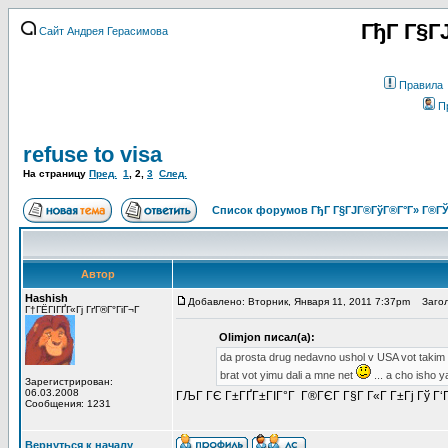
ГђГ Г§Г
Сайт Андрея Герасимова
Правила
П
refuse to visa
На страницу
Пред.
1
,
2
,
3
След.
Список форумов ГђГ Г§ГЈГ®ГўГ®Г°Г» Г®ГЎ
Автор
Hashish
Добавлено: Вторник, Января 11, 2011 7:37pm
Загол
Г†ГЁГІГҐГ«Гј ГґГ®Г°ГіГ¬Г
Olimjon писал(а):
da prosta drug nedavno ushol v USA vot takim s
brat vot yimu dali a mne net
... a cho isho 
Зарегистрирован:
06.03.2008
ГЉГ ГЄ Г±ГҐГ±ГІГ°Г Г®ГЄГ Г§Г Г«Г Г±Гј Гў Г‘
Сообщения: 1231
Вернуться к началу