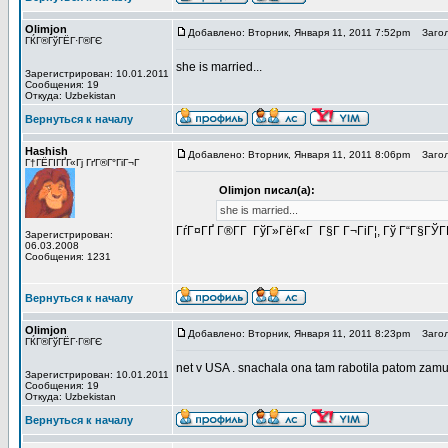
Olimjon
Добавлено: Вторник, Января 11, 2011 7:52pm
Загол
ГЌГ®ГўГЁГ·Г®ГЄ
she is married...
Зарегистрирован: 10.01.2011
Сообщения: 19
Откуда: Uzbekistan
Вернуться к началу
Hashish
Добавлено: Вторник, Января 11, 2011 8:06pm
Загол
Г†ГЁГІГҐГ«Гј ГґГ®Г°ГіГ¬Г
Olimjon писал(а):
she is married...
ГѓГ¤ГҐ Г®Г­Г ГўГ»ГёГ«Г Г§Г Г¬ГіГ¦, Гў Г“Г§ГЎГ
Зарегистрирован:
06.03.2008
Сообщения: 1231
Вернуться к началу
Olimjon
Добавлено: Вторник, Января 11, 2011 8:23pm
Загол
ГЌГ®ГўГЁГ·Г®ГЄ
net v USA . snachala ona tam rabotila patom zamuj 
Зарегистрирован: 10.01.2011
Сообщения: 19
Откуда: Uzbekistan
Вернуться к началу