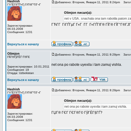
Hashish
Добавлено: Вторник, Января 11, 2011 8:24pm
Загол
Г†ГЁГІГҐГ«Гј ГґГ®Г°ГіГ¬Г
Olimjon писал(а):
net v USA . snachala ona tam rabotila patom zam
ГЋГ­Г ГіГҐГµГ Г«Г Г­Г Г«ГҐГІГ® ГЇГ® ГЇГ°Г®ГЈГ°
Зарегистрирован:
06.03.2008
Сообщения: 1231
Вернуться к началу
Olimjon
Добавлено: Вторник, Января 11, 2011 8:29pm
Загол
ГЌГ®ГўГЁГ·Г®ГЄ
net ona po rabote uyexila i tam zamuj vishla.
Зарегистрирован: 10.01.2011
Сообщения: 19
Откуда: Uzbekistan
Вернуться к началу
Hashish
Добавлено: Вторник, Января 11, 2011 8:29pm
Загол
Г†ГЁГІГҐГ«Гј ГґГ®Г°ГіГ¬Г
Olimjon писал(а):
net ona po rabote uyexila i tam zamuj vishla.
ГЏГ® ГЄГ ГЄГ®Г© ГўГЁГ§ГҐ?
Зарегистрирован:
06.03.2008
Сообщения: 1231