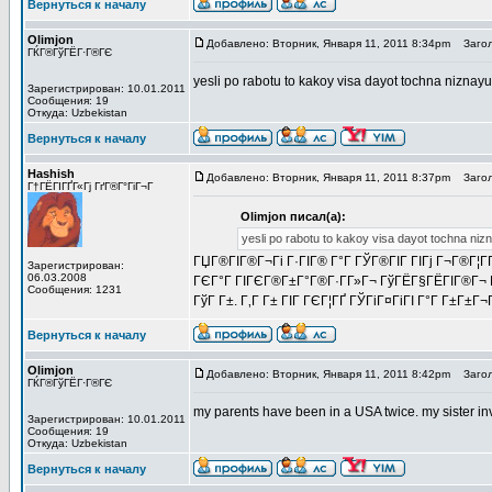
Вернуться к началу
Olimjon
Добавлено: Вторник, Января 11, 2011 8:34pm
Загол
ГЌГ®ГўГЁГ·Г®ГЄ
yesli po rabotu to kakoy visa dayot tochna niznay
Зарегистрирован: 10.01.2011
Сообщения: 19
Откуда: Uzbekistan
Вернуться к началу
Hashish
Добавлено: Вторник, Января 11, 2011 8:37pm
Загол
Г†ГЁГІГҐГ«Гј ГґГ®Г°ГіГ¬Г
Olimjon писал(а):
yesli po rabotu to kakoy visa dayot tochna niz
ГЏГ®ГІГ®Г¬Гі Г·ГІГ® Г°Г ГЎГ®ГІГ ГІГј Г¬Г®Г¦Г
Зарегистрирован:
06.03.2008
ГЄГ°Г ГІГЄГ®Г±Г°Г®Г·Г­Г»Г¬ ГўГЁГ§ГЁГІГ®Г¬ ГЁ 
Сообщения: 1231
ГўГ Г±. Г‚Г Г± ГІГ ГЄГ¦ГҐ ГЎГіГ¤ГіГІ Г°Г Г±Г±Г
Вернуться к началу
Olimjon
Добавлено: Вторник, Января 11, 2011 8:42pm
Загол
ГЌГ®ГўГЁГ·Г®ГЄ
my parents have been in a USA twice. my sister in
Зарегистрирован: 10.01.2011
Сообщения: 19
Откуда: Uzbekistan
Вернуться к началу