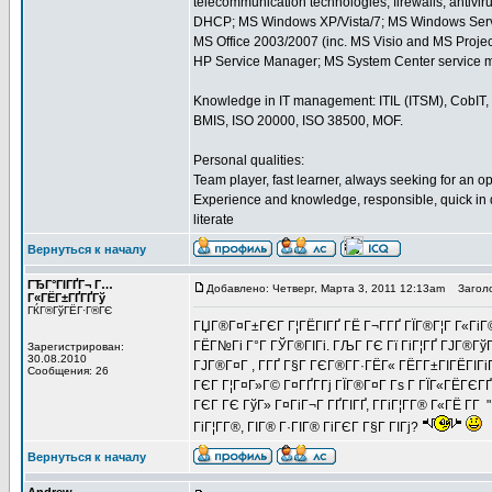
telecommunication technologies; firewalls; antiviru
DHCP; MS Windows XP/Vista/7; MS Windows Serv
MS Office 2003/2007 (inc. MS Visio and MS Proje
HP Service Manager; MS System Center service 
Knowledge in IT management: ITIL (ITSM), CobIT, 
BMIS, ISO 20000, ISO 38500, MOF.
Personal qualities:
Team player, fast learner, always seeking for an o
Experience and knowledge, responsible, quick in de
literate
Вернуться к началу
ГЂГ°ГІГҐГ¬ Г…
Добавлено: Четверг, Марта 3, 2011 12:13am
Заголо
Г«ГЁГ±ГҐГҐГў
ГЌГ®ГўГЁГ·Г®ГЄ
ГЏГ®Г¤Г±ГЄГ Г¦ГЁГІГҐ ГЁ Г¬Г­ГҐ ГЇГ®Г¦Г Г«ГіГ©Г
ГЁГ№Гі Г°Г ГЎГ®ГІГі. ГЉГ ГЄ Гї ГіГ¦ГҐ ГЈГ®Гў
Зарегистрирован:
30.08.2010
ГЈГ®Г¤Г , Г­ГҐ Г§Г ГЄГ®Г­Г·ГЁГ« ГЁГ­Г±ГІГЁГІГі
Сообщения: 26
ГЄГ Г¦Г¤Г»Г© Г¤ГҐГ­Гј ГЇГ®Г¤Г Гѕ Г ГЇГ«ГЁГЄГҐ
ГЄГ ГЄ ГўГ» Г¤ГіГ¬Г ГҐГІГҐ, Г­ГіГ¦Г­Г® Г«ГЁ Г­Г
ГіГ¦Г­Г®, ГІГ® Г·ГІГ® ГіГЄГ Г§Г ГІГј?
Вернуться к началу