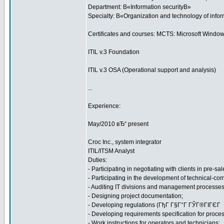
Department: В«Information securityВ»
Specialty: В«Organization and technology of infor
Certificates and courses: MCTS: Microsoft Window
ITIL v.3 Foundation
ITIL v.3 OSA (Operational support and analysis)
...
Experience:
May/2010 вЂ“ present
Croc Inc., system integrator
ITIL/ITSM Analyst
Duties:
- Participating in negotiating with clients in pre-sal
- Participating in the development of technical-co
- Auditing IT divisions and management processes of
- Designing project documentation;
- Developing regulations (ГђГ Г§Г°Г ГЎГ®ГІГЄГ 
- Developing requirements specification for pr
- Work instructions for operators and technicians;