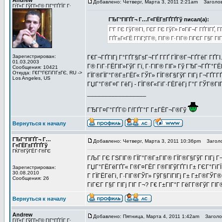
Andrew
Добавлено: Четверг, Марта 3, 2011 2:21am
Заголов
ГѓГ«Г ГўГ­Г»Г© ГІГ°ГҐГЇГ Г·
ГЂГ°ГІГҐГ¬ Г…Г«ГЁГ±ГҐГҐГў писал(а):
Г’Г ГЄ ГўГ®ГІ, ГЄГ ГЄ ГўГ» Г¤ГіГ¬Г ГҐГІГҐ, Г­
ГҐГ±Г«ГЁ Г­ГіГ¦Г­Г®, ГІГ® Г·ГІГ® ГіГЄГ Г§Г ГІ
Зарегистрирован:
Г€Г¬ГҐГІГј Г°ГҐГ§ГѕГ¬ГҐ Г­ГҐ ГЇГ®Г¬ГҐГёГ ГҐГІ
01.03.2003
Г® ГіГ·ГЁГІГ»ГўГ Гї, Г·ГІГ® ГІГ» Гў ГЂГ¬ГҐГ°Г
Сообщения: 10421
Откуда: Г€Г°ГЄГіГІГ±ГЄ, RU ->
ГЇГ®ГЇГ°Г®Г±ГЁГ« ГЎГ» ГЇГ®Г§ГўГ ГІГј Г¬ГҐГ­ГҐГ
Los Angeles, US
ГЏГ°Г®Г¤Г ГёГј - ГЇГ®Г«ГіГ·ГЁГёГј Г°Г ГЎГ®ГІГ
_________________
ГЂГ­Г¤Г°ГҐГ© ГѓГҐГ°Г Г±ГЁГ¬Г®Гў
Вернуться к началу
ГЂГ°ГІГҐГ¬ Г…
Добавлено: Четверг, Марта 3, 2011 10:36pm
Заголо
Г«ГЁГ±ГҐГҐГў
ГЌГ®ГўГЁГ·Г®ГЄ
ГЉГ ГЄ ГЅГІГ® ГЇГ°Г®Г±ГІГ® ГЇГ®Г§ГўГ ГІГј Г¬Г
ГЏГ°ГЁГёГҐГ« Г®Г¤ГЁГ­ Г®ГІГўГҐГІ Г± ГЄГ°ГіГЇГ
Зарегистрирован:
30.08.2010
Г ГЇГЁГёГі, Г·ГІГ®ГЎГ» ГўГ§ГїГІГј Г± Г±Г®ГЎГ®
Сообщения: 26
ГіГЄГ Г§Г ГІГј ГІГ Г¬? Г€ Г±ГІГ°Г ГёГ­Г®ГўГ ГІГ
Вернуться к началу
Andrew
Добавлено: Пятница, Марта 4, 2011 1:42am
Заголов
ГѓГ«Г ГўГ­Г»Г© ГІГ°ГҐГЇГ Г·