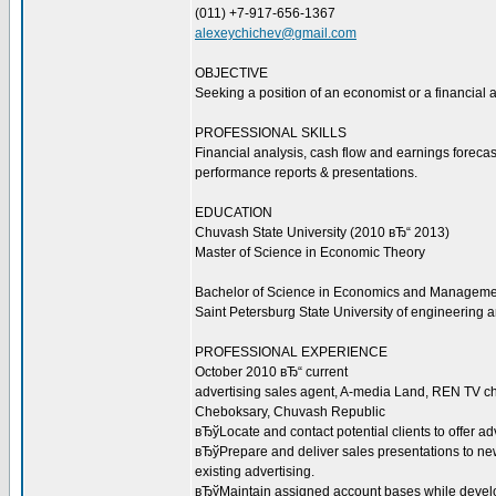
(011) +7-917-656-1367
alexeychichev@gmail.com
OBJECTIVE
Seeking a position of an economist or a financial a
PROFESSIONAL SKILLS
Financial analysis, cash flow and earnings forec
performance reports & presentations.
EDUCATION
Chuvash State University (2010 вЂ“ 2013)
Master of Science in Economic Theory
Bachelor of Science in Economics and Management (S
Saint Petersburg State University of engineering
PROFESSIONAL EXPERIENCE
October 2010 вЂ“ current
advertising sales agent, A-media Land, REN TV c
Cheboksary, Chuvash Republic
вЂўLocate and contact potential clients to offer ad
вЂўPrepare and deliver sales presentations to new
existing advertising.
вЂўMaintain assigned account bases while devel