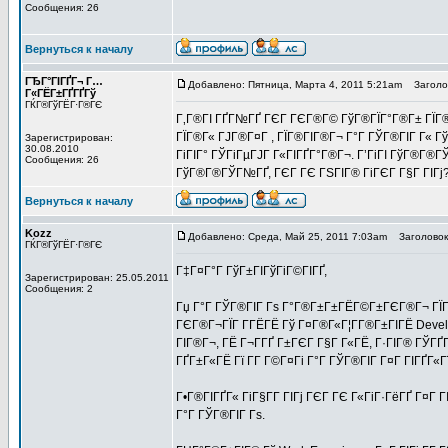
Сообщения: 26
Вернуться к началу
ГЂГ°ГІГҐГ¬ Г…
Добавлено: Пятница, Марта 4, 2011 5:21am
Заголов
Г«ГЁГ±ГҐГҐГў
ГЌГ®ГўГЁГ·Г®ГЄ
Г‚Г®ГІ ГҐГ№ГҐ ГЄГ ГЄГ®Г© ГўГ®ГЇГ°Г®Г± ГЇГ® Г
ГЇГ®Г« ГЈГ®Г¤Г , ГЇГ®ГІГ®Г¬ Г°Г ГЎГ®ГІГ Г« Г
Зарегистрирован:
30.08.2010
ГіГІГ° ГЎГіГµГЈГ Г«ГІГҐГ°Г®Г¬. Г’ГіГІ ГўГ®Г®ГЎ
Сообщения: 26
ГўГ®Г®ГЎГ№ГҐ, ГЄГ ГЄ ГЅГІГ® ГіГЄГ Г§Г ГІГј
Вернуться к началу
Kozz
Добавлено: Среда, Май 25, 2011 7:03am
Заголовок
ГЌГ®ГўГЁГ·Г®ГЄ
Г‡Г¤Г°Г ГўГ±ГІГўГіГ©ГІГҐ,
Зарегистрирован: 25.05.2011
Сообщения: 2
Гџ Г°Г ГЎГ®ГІГ Гѕ Г°Г®Г±Г±ГЁГ©Г±ГЄГ®Г¬ ГЇГ
ГЄГ®Г¬ГЇГ Г­ГЁГЁ Гў Г¤Г®Г«Г¦Г­Г®Г±ГІГЁ Deve
ГІГ®Г¬, ГЁ Г¬Г­ГҐ Г±ГЄГ Г§Г Г«ГЁ, Г·ГІГ® ГЎГҐ
ГҐГ±Г«ГЁ Гї Г­Г Г©Г¤Гі Г°Г ГЎГ®ГІГ Г¤Г ГІГҐГ
Г•Г®ГІГҐГ« ГіГ§Г­Г ГІГј ГЄГ ГЄ Г«ГіГ·ГёГҐ Г¤Г 
Г°Г ГЎГ®ГІГ Гѕ.