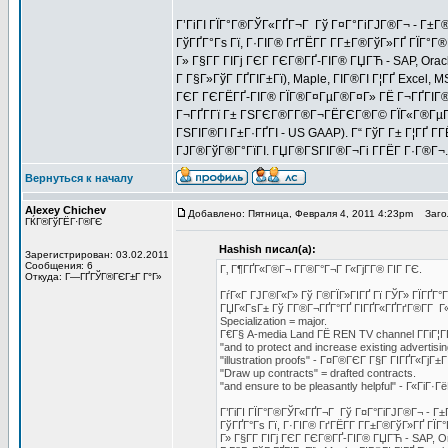
Г’ГіГІ ГЇГ°Г®ГЎГ«ГҐГ¬Г Гў Г¤Г°ГіГЈГ®Г¬ - Г±Г®
ГўГҐГ°Гѕ Гї, Г·ГІГ® ГґГЁГ­Г Г­Г±Г®ГўГ»ГҐ ГЇГ°Г
Г» Г§Г­Г ГІГј ГЄГ ГЄГ®ГҐ-ГІГ® ГЏГЋ - SAP, Oracl
Г Г§Г»ГўГ ГҐГІГ±Гї), Maple, ГІГ®ГІ Г¦ГҐ Excel, M
ГЄГ ГЄГЁГҐ-ГІГ® ГЇГ®Г¤ГµГ®Г¤Г» ГЁ Г¬ГҐГІГ®Г
Г¬ГҐГ­Гї Г± ГЅГЄГ®Г­Г®Г¬ГЁГЄГ®Г© ГЇГ«Г®ГµГ®Г
ГЅГІГ®ГІ Г±Г·ГҐГІ - US GAAP). Г“ ГўГ Г± Г¦ГҐ Г
ГЈГ®ГўГ®Г°ГїГІ. ГЏГ®ГЅГІГ®Г¬Гі Г­ГЁГ Г·Г®Г¬.
Вернуться к началу
Alexey Chichev
Добавлено: Пятница, Февраля 4, 2011 4:23pm
Загол
ГЌГ®ГўГЁГ·Г®ГЄ
Hashish писал(а):
Зарегистрирован: 03.02.2011
Сообщения: 6
Г‚ Г¶ГҐГ«Г®Г¬ Г­Г®Г°Г¬Г Г«ГјГ­Г® ГІГ ГЄ.
Откуда: Г—ГҐГЎГ®ГЄГ±Г Г°Г»
ГѓГ«Г ГЈГ®Г«Г» Гў Г®ГЇГ»ГІГҐ Гї ГЎГ» ГЇГҐГ°
ГЏГ«ГѕГ± Гў Г­Г®Г¬ГҐГ°ГҐ ГІГҐГ«ГҐГґГ®Г­Г Г
Specialization = major.
Г€Г§ A-media Land ГЁ REN TV channel Г­ГіГ¦Г
"and to protect and increase existing adver
"illustration proofs" - Г¤Г®ГЄГ Г§Г ГІГҐГ«ГјГ
"Draw up contracts" = drafted contracts.
"and ensure to be pleasantly helpful" - Г«ГіГ·Г
Г’ГіГІ ГЇГ°Г®ГЎГ«ГҐГ¬Г Гў Г¤Г°ГіГЈГ®Г¬ - Г±
ГўГҐГ°Гѕ Гї, Г·ГІГ® ГґГЁГ­Г Г­Г±Г®ГўГ»ГҐ ГЇ
Г» Г§Г­Г ГІГј ГЄГ ГЄГ®ГҐ-ГІГ® ГЏГЋ - SAP, Or