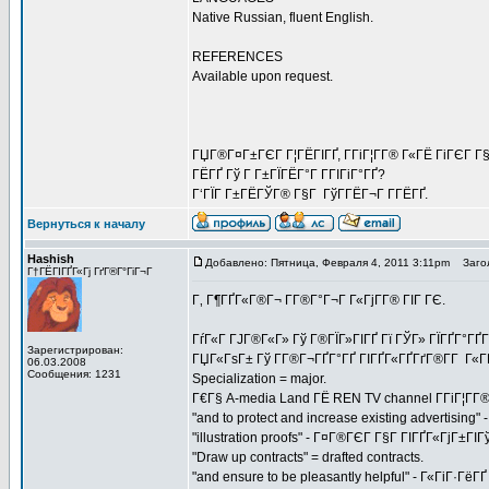
Native Russian, fluent English.
REFERENCES
Available upon request.
ГЏГ®Г¤Г±ГЄГ Г¦ГЁГІГҐ, Г­ГіГ¦Г­Г® Г«ГЁ ГіГЄГ Г§
ГЁГҐ Гў Г Г±ГЇГЁГ°Г Г­ГІГіГ°ГҐ?
Г‘ГЇГ Г±ГЁГЎГ® Г§Г ГўГ­ГЁГ¬Г Г­ГЁГҐ.
Вернуться к началу
Hashish
Добавлено: Пятница, Февраля 4, 2011 3:11pm
Загол
Г†ГЁГІГҐГ«Гј ГґГ®Г°ГіГ¬Г
Г‚ Г¶ГҐГ«Г®Г¬ Г­Г®Г°Г¬Г Г«ГјГ­Г® ГІГ ГЄ.
ГѓГ«Г ГЈГ®Г«Г» Гў Г®ГЇГ»ГІГҐ Гї ГЎГ» ГЇГҐГ°ГҐ
Зарегистрирован:
ГЏГ«ГѕГ± Гў Г­Г®Г¬ГҐГ°ГҐ ГІГҐГ«ГҐГґГ®Г­Г Г«Г
06.03.2008
Сообщения: 1231
Specialization = major.
Г€Г§ A-media Land ГЁ REN TV channel Г­ГіГ¦Г­Г
"and to protect and increase existing advertis
"illustration proofs" - Г¤Г®ГЄГ Г§Г ГІГҐГ«ГјГ±Г
"Draw up contracts" = drafted contracts.
"and ensure to be pleasantly helpful" - Г«ГіГ·ГёГ