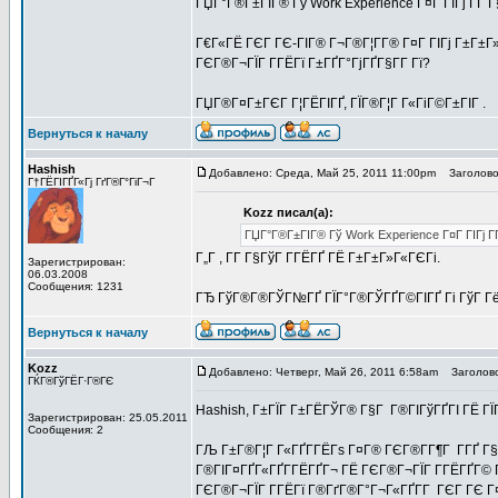
ГЏГ°Г®Г±ГІГ® Гў Work Experience Г¤Г ГІГј Г­Г Г
Г€Г«ГЁ ГЄГ ГЄ-ГІГ® Г¬Г®Г¦Г­Г® Г¤Г ГІГј Г±Г±Г»
ГЄГ®Г¬ГЇГ Г­ГЁГї Г±ГҐГ°ГјГҐГ§Г­Г Гї?
ГЏГ®Г¤Г±ГЄГ Г¦ГЁГІГҐ, ГЇГ®Г¦Г Г«ГіГ©Г±ГІГ .
Вернуться к началу
Hashish
Добавлено: Среда, Май 25, 2011 11:00pm
Заголово
Г†ГЁГІГҐГ«Гј ГґГ®Г°ГіГ¬Г
Kozz писал(а):
ГЏГ°Г®Г±ГІГ® Гў Work Experience Г¤Г ГІГј Г­Г
Г„Г , Г­Г Г§ГўГ Г­ГЁГҐ ГЁ Г±Г±Г»Г«ГЄГі.
Зарегистрирован:
06.03.2008
Сообщения: 1231
ГЂ ГўГ®Г®ГЎГ№ГҐ ГЇГ°Г®ГЎГҐГ©ГІГҐ Гі ГўГ ГёГ
Вернуться к началу
Kozz
Добавлено: Четверг, Май 26, 2011 6:58am
Заголово
ГЌГ®ГўГЁГ·Г®ГЄ
Hashish, Г±ГЇГ Г±ГЁГЎГ® Г§Г Г®ГІГўГҐГІ ГЁ Г
Зарегистрирован: 25.05.2011
Сообщения: 2
ГЉ Г±Г®Г¦Г Г«ГҐГ­ГЁГѕ Г¤Г® ГЄГ®Г­Г¶Г Г­ГҐ Г
Г®ГІГ¤ГҐГ«ГҐГ­ГЁГҐГ¬ ГЁ ГЄГ®Г¬ГЇГ Г­ГЁГҐГ© 
ГЄГ®Г¬ГЇГ Г­ГЁГї Г®ГґГ®Г°Г¬Г«ГҐГ­Г ГЄГ ГЄ Г¤