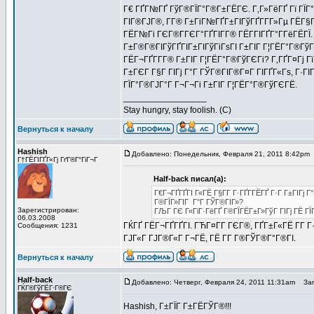
Г€ ГҐГ№ГҐ ГўГ®ГЇГ°Г®Г±ГЁГЄ. Г‚Г»ГёГҐ Гї ГЇГ
ГІГ®ГЈГ®, Г­Г® Г±ГіГ№ГҐГ±ГІГўГҐГ­Г­Г»Гµ ГЁГ§Г¬Г
ГЁГ№Гі ГЄГ®Г­ГЄГ°ГҐГІГ­Г® ГЁГ­ГІГҐГ°Г­ГёГЁГЇ
Г±Г®Г®ГІГўГҐГІГ±ГІГўГіГѕГІ Г±ГІГ Г¦ГЁГ°Г®ГўГЄГ
ГЁГ¬ГҐГ­Г­Г® Г±ГІГ Г¦ГЁГ°Г®ГўГЄГі? Г‚ГҐГ¤Гј 
Г±ГЄГ Г§Г ГІГј Г°Г ГЎГ®ГІГ®Г¤Г ГІГҐГ«Гѕ, Г·Г
ГЇГ°Г®ГЈГ°Г Г¬Г¬Гі Г±ГІГ Г¦ГЁГ°Г®ГўГЄГЁ.
_________________
Stay hungry, stay foolish. (C)
Вернуться к началу
Hashish
Добавлено: Понедельник, Февраля 21, 2011 8:42pm
Г†ГЁГІГҐГ«Гј ГґГ®Г°ГіГ¬Г
Half-back писал(а):
Г€Г¬ГҐГҐГІ Г«ГЁ Г§Г­Г Г·ГҐГ­ГЁГҐ Г·Г Г±ГІГј
Г®ГЇГ»ГІГ Г°Г ГЎГ®ГІГ»?
Зарегистрирован:
ГЉГ ГЄ Г«ГіГ·ГёГҐ Г®ГЇГЁГ±Г»ГўГ ГІГј ГЁ ГЇ
06.03.2008
ГЌГҐ ГЁГ¬ГҐГҐГІ. ГЋГ¤Г­Г ГЄГ®, ГҐГ±Г«ГЁ Г­Г Г
Сообщения: 1231
ГЈГ«Г ГЈГ®Г«Г Г¬ГЁ, ГЁ Г­Г Г®ГЎГ®Г°Г®ГІ.
Вернуться к началу
Half-back
Добавлено: Четверг, Февраля 24, 2011 11:31am
Заго
ГЌГ®ГўГЁГ·Г®ГЄ
Hashish, Г±ГЇГ Г±ГЁГЎГ®!!!