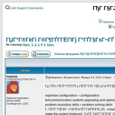
ГђГ Г§Г
Сайт Андрея Герасимова
Правила
П
ГЏГ°Г®ГёГі Г®Г¶ГҐГ­ГЁГІГј Г°ГҐГ§ГѕГ¬ГҐ
На страницу
Пред.
1
,
2
,
3
,
4
,
5
След.
Список форумов ГђГ Г§ГЈГ®ГўГ®Г°Г» Г®ГЎ
Автор
Hashish
Добавлено: Воскресенье, Января 23, 2011 2:45pm
За
Г†ГЁГІГҐГ«Гј ГґГ®Г°ГіГ¬Г
Гџ ГЎГ» ГЇГҐГ°ГҐГ­ГҐГ± ГЇГҐГ°ГҐГ·ГЁГ±Г«ГҐГ­
expertise configuration = configuiration
Зарегистрирован:
telecommunication systems upgrading and optimizin
06.03.2008
Сообщения: 1231
problem resolution skills = problem solving skills
Г‚ ГЇГҐГ°ГўГ®Г¬ Г®ГЇГ»ГІГҐ Г®ГЇГїГІГј 25 - install
make the system foolproof - Г«ГіГ·ГёГҐ ГіГІГ®Г·