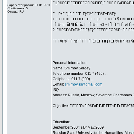
ГЏГ®ГЄГ°ГЁГІГЁГЄГіГ©ГІГҐ, ГЇГ®Г¦Г Г«ГіГ©Г±ГІ
Зарегистрирован: 31.01.2011
Сообщения: 5
Откуда: RU
Г…Г±ГІГј ГЇГ Г°Г ГўГ®ГЇГ°Г®Г±Г®Гў:
1. Г±ГІГ®ГЁГІ ГЇГЁГ±Г ГІГј, Г·ГІГ® Гї Гў Г®Г¤
ГЇГ®Г§ГЁГ¶ГЁГЁ, Г ГЇГ®ГІГ®Г¬ ГЇГҐГ°ГҐГёГҐГ« 
2. Г®ГЄГ®Г«Г® Г­Г Г§ГўГ Г­ГЁГЁ ГЄГ®Г¬ГЇГ Г­ГЁГ
Г­Г Г¤Г® ГҐГ№ГҐ Г­Г ГЇГЁГ±Г ГІГј Г±Г®ГЇГ°Г®Г
Personal information:
Name: Smirnov Sergey
Telephone number: 011 7 (495) ...
Cellphone: 011 7 (909) ...
E-mail:
smirnov.ss@gmail.com
ISQ: ...
Address: Russia, Moscow, Severnoe Chertanovo 3
Objective: ГЇГ°ГҐГ¤ГЇГ®Г«Г ГЈГ ГҐГ¬Г Гї ГЇГ®Г
Education:
September/2004 вЂ“ May/2009
Russian State University for the Humanities, Mos