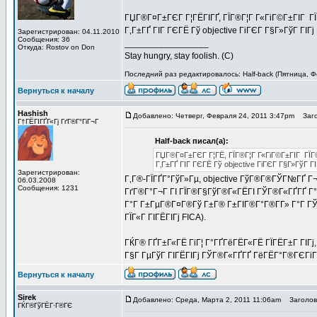
ГЏГ®Г¤Г±ГЄГ Г¦ГЁГІГҐ, ГЇГ®Г¦Г Г«ГіГ©Г±ГІГ Г
Г‚Г±ГҐ ГІГ ГЄГЁ Гў objective ГіГЄГ Г§Г»ГўГ ГІГј
Зарегистрирован: 04.11.2010
Сообщения: 36
_________________
Откуда: Rostov on Don
Stay hungry, stay foolish. (C)
Последний раз редактировалось: Half-back (Пятница, Ф
Вернуться к началу
Hashish
Добавлено: Четверг, Февраля 24, 2011 3:47pm
Заго
Г†ГЁГІГҐГ«Гј ГґГ®Г°ГіГ¬Г
Half-back писал(а):
ГЏГ®Г¤Г±ГЄГ Г¦ГЁ, ГЇГ®Г¦Г Г«ГіГ©Г±ГІГ ГЇГ
Г‚Г±ГҐ ГІГ ГЄГЁ Гў objective ГіГЄГ Г§Г»ГўГ ГІ
Зарегистрирован:
Г‚Г®-ГЇГҐГ°ГўГ»Гµ, objective ГўГ®Г®ГЎГ№ГҐ Г¬Г®
06.03.2008
Сообщения: 1231
ГґГ®Г°Г¬Г ГІ ГЇГ®Г§ГўГ®Г«ГЁГІ ГЎГ®Г«ГҐГҐ Г°Г 
Г°Г Г±ГµГ®Г¤Г®Гў Г±Г® Г±ГІГ®Г°Г®Г­Г» Г°Г ГЎГ®
ГЇГ«Г ГІГЁГІГј FICA).
ГЌГ® ГҐГ±Г«ГЁ ГіГ¦ Г°ГҐГёГЁГ«ГЁ ГЇГЁГ±Г ГІГј,
Г§Г ГµГўГ ГІГЁГІГј ГЎГ®Г«ГҐГҐ ГёГЁГ°Г®ГЄГіГ
Вернуться к началу
Sirek
Добавлено: Среда, Марта 2, 2011 11:06am
Заголово
ГЌГ®ГўГЁГ·Г®ГЄ