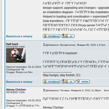
Г±ГЁГ±ГІГҐГ¬Г ГЎГ°Г Г±Г®Гў?
design support, upgrading and changes - upgrad
an installation diagram - Г«ГЁГЎГ® the installat
Helped in leading and coordination = supervised?
Data transitions - ГЇГ°ГҐГўГ°Г Г№ГҐГ­ГЁГї Г¤Г Г­Г
ГЌГҐГЇГ®Г­ГїГІГ­Г® Г·ГІГ® Proxy-server Г¤ГҐГ«Г 
ГЌГЁ Г°Г Г§Гі Г­ГҐ Г±Г«Г»ГёГ Г«. Г‡Г Г¬ГҐГ­ГЁ
Вернуться к началу
Half-back
Добавлено: Воскресенье, Января 30, 2011 2:27pm
За
ГЌГ®ГўГЁГ·Г®ГЄ
Г‘ГЇГ Г±ГЁГЎГ® Hashish!
Г’ГҐГЇГҐГ°Гј ГЇГ®ГЁГ±ГЄ Г°Г ГЎГ®ГІГ», Г°ГҐГ¤
Г±Г®ГЇГ°Г®ГўГ®Г¤ГІГҐГ«ГјГ­Г»ГҐ ГЇГЁГ±ГјГ¬Г 
Зарегистрирован: 04.11.2010
Сообщения: 36
_________________
Откуда: Rostov on Don
Stay hungry, stay foolish. (C)
Вернуться к началу
Alexey Chichev
Добавлено: Четверг, Февраля 3, 2011 11:38pm
Загол
ГЌГ®ГўГЁГ·Г®ГЄ
ГЏГ°Г®ГёГі Г‚Г Г± Г®Г¶ГҐГ­ГЁГІГј Г¬Г®ГҐ Г°ГҐГ
Зарегистрирован: 03.02.2011
Сообщения: 6
Откуда: Г—ГҐГЎГ®ГЄГ±Г Г°Г»
Alexey Chichev