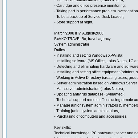
- Mail server administration (Lotus Notes);
- Cartridge and office presence monitoring;
- Taking part in performance problem investigation
- To be a back up of Service Desk Leader;
- Store support at night.
March/2008 вЂ“ August/2008
В«VKO TRAVELВ», travel agency
System administrator
Duties:
- Installing and setting Windows XP/Vista;
- Installing software (MS Office, Lotus Notes, 1C a
- Detecting and eliminating hardware and software 
- Installing and setting office equipment (printers,
- Working in Active Directory (creating users, group
- Server administration based on Windows Serve
- Mail server administration (Lotus Notes);
- Updating antivirus database (Symantec);
- Technical support remote offices using remote 
- Manage junior system administrators (5 members
- Training junior system administrators;
- Purchasing of computers and accessories.
Key skills:
Technical knowledge: PC hardware; server and net