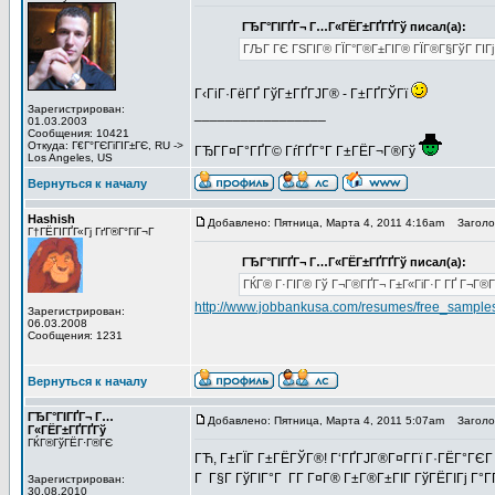
ГЂГ°ГІГҐГ¬ Г…Г«ГЁГ±ГҐГҐГў писал(а):
ГЉГ ГЄ ГЅГІГ® ГЇГ°Г®Г±ГІГ® ГЇГ®Г§ГўГ ГІГј Г
Г‹ГіГ·ГёГҐ ГўГ±ГҐГЈГ® - Г±ГҐГЎГї
Зарегистрирован:
_________________
01.03.2003
Сообщения: 10421
Откуда: Г€Г°ГЄГіГІГ±ГЄ, RU ->
ГЂГ­Г¤Г°ГҐГ© ГѓГҐГ°Г Г±ГЁГ¬Г®Гў
Los Angeles, US
Вернуться к началу
Hashish
Добавлено: Пятница, Марта 4, 2011 4:16am
Заголов
Г†ГЁГІГҐГ«Гј ГґГ®Г°ГіГ¬Г
ГЂГ°ГІГҐГ¬ Г…Г«ГЁГ±ГҐГҐГў писал(а):
ГЌГ® Г·ГІГ® Гў Г¬Г®ГҐГ¬ Г±Г«ГіГ·Г ГҐ Г¬Г®Г¦Г
http://www.jobbankusa.com/resumes/free_samples
Зарегистрирован:
06.03.2008
Сообщения: 1231
Вернуться к началу
ГЂГ°ГІГҐГ¬ Г…
Добавлено: Пятница, Марта 4, 2011 5:07am
Заголов
Г«ГЁГ±ГҐГҐГў
ГЌГ®ГўГЁГ·Г®ГЄ
ГЋ, Г±ГЇГ Г±ГЁГЎГ®! Г‘ГҐГЈГ®Г¤Г­Гї Г·ГЁГ°ГЄГ 
Г Г§Г ГўГІГ°Г Г­Г Г¤Г® Г±Г®Г±ГІГ ГўГЁГІГј Г°ГҐ
Зарегистрирован:
30.08.2010