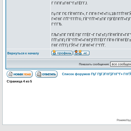
Г ГіГІГ±Г®Г°Г±ГЁГ­ГЈ.
Гџ ГІГ ГЄ ГЇГ®Г­ГїГ«, Г·ГІГ® Г¤Г«Гї L1B Г­Г
Г¤Г®Г·ГҐГ°Г­ГҐГ©, ГЇГ°ГҐГ¤Г±ГІГ ГўГЁГІГҐГ«ГјГ
Г‘ГГЂ.
ГЉГ±ГІГ ГІГЁ Г§Г Г­ГЁГ¬Г ГѕГ±Гј ГЇГ®ГЇГіГ«ГїГ°Г
ГҐГ±ГІГј ГЇГ°ГҐГ¤Г«Г®Г¦ГҐГ­ГЁГҐ ГЇГ® ГЇГ®ГЁГ±Г
Г®Г·ГҐГ­Гј ГЎГ«Г ГЈГ®Г¤Г Г°ГҐГ­.
Вернуться к началу
Показать сообщения:
Список форумов ГђГ Г§ГЈГ®ГўГ®Г°Г» Г®ГЎ
Страница
4
из
5
Powered by