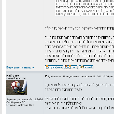
Г Г§Г»ГўГ ГҐГІГ±Гї), Maple, ГІГ®ГІ Г¦ГҐ Excel,
ГЄГ ГЄГЁГҐ-ГІГ® ГЇГ®Г¤ГµГ®Г¤Г» ГЁ Г¬ГҐГІГ
Г¬ГҐГ­Гї Г± ГЅГЄГ®Г­Г®Г¬ГЁГЄГ®Г© ГЇГ«Г®ГµГ
ГЅГІГ®ГІ Г±Г·ГҐГІ - US GAAP). Г“ ГўГ Г± Г¦ГҐ
ГЈГ®ГўГ®Г°ГїГІ. ГЏГ®ГЅГІГ®Г¬Гі Г­ГЁГ Г·Г®
ГЃГ«Г ГЈГ®Г¤Г Г°Гѕ Г§Г ГЄГ®Г¬Г¬ГҐГ­ГІГ Г°ГЁ
Г—ГІГ® ГЄГ Г±Г ГҐГІГ±Гї ГґГЁГ­Г Г­Г Г«ГЁГ§Г , 
Г¬ГіГ°Гі Г­Г ГЎГіГ¬Г Г¦ГЄГҐ ГЇГ® ГґГ®Г°Г¬ГіГ«Г
ГҐГЈГ® ГґГ®Г°Г¬ГіГ«Г Г¬ГЁ. Г—ГІГ® ГЇГ®Г¤ГҐГ«
ГІГ®Г«ГјГЄГ® Гў Г‘ГГЂ ГўГ°Г®Г¤ГҐ ГЎГ» Г­ГҐ 
Г Гѕ ГІГ®Г¦ГҐ. ГЏГҐГ°ГҐГ·ГЁГ±Г«ГҐГ­Г­Г»ГҐ Г‚Г
Г‚ГЁГ¦Гі, Г·ГІГ® Г‚Г» ГЇГ°Г®Г±ГўГїГ№ГҐГ­Г» Г«
Вернуться к началу
Half-back
Добавлено: Понедельник, Февраля 21, 2011 6:56pm
ГЌГ®ГўГЁГ·Г®ГЄ
ГЏГ°Г®ГЎГіГѕ Г°Г Г§Г«ГЁГ·Г­Г»ГҐ ГўГ Г°ГЁГ Г­Г
ГЁГЄГ ГҐГІ ГўГ®ГЇГ°Г®Г±.
Г€Г¬ГҐГҐГІ Г«ГЁ Г§Г­Г Г·ГҐГ­ГЁГҐ Г·Г Г±ГІГј Г
Зарегистрирован: 04.11.2010
Сообщения: 36
Г®ГЇГ»ГІГ Г°Г ГЎГ®ГІГ»?
Откуда: Rostov on Don
ГЉГ ГЄ Г«ГіГ·ГёГҐ Г®ГЇГЁГ±Г»ГўГ ГІГј ГЁ ГЇГ®