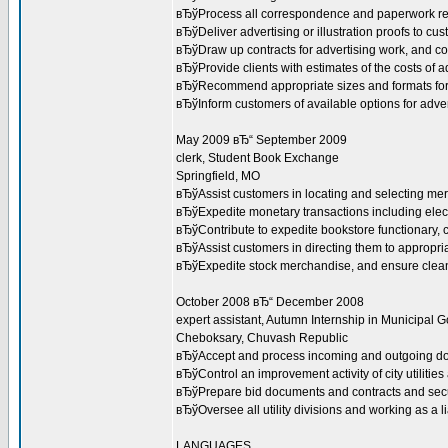
вЂўProcess all correspondence and paperwork rel
вЂўDeliver advertising or illustration proofs to cu
вЂўDraw up contracts for advertising work, and co
вЂўProvide clients with estimates of the costs of a
вЂўRecommend appropriate sizes and formats for
вЂўInform customers of available options for adve
May 2009 вЂ“ September 2009
clerk, Student Book Exchange
Springfield, MO
вЂўAssist customers in locating and selecting mer
вЂўExpedite monetary transactions including elect
вЂўContribute to expedite bookstore functionary, c
вЂўAssist customers in directing them to appropri
вЂўExpedite stock merchandise, and ensure clean
October 2008 вЂ“ December 2008
expert assistant, Autumn Internship in Municipal G
Cheboksary, Chuvash Republic
вЂўAccept and process incoming and outgoing d
вЂўControl an improvement activity of city utilitie
вЂўPrepare bid documents and contracts and sec
вЂўOversee all utility divisions and working as a li
LANGUAGES