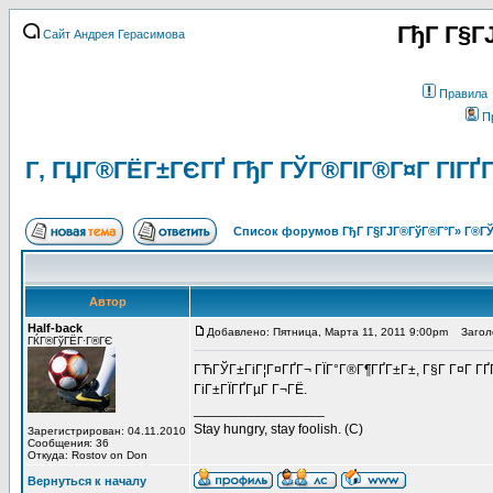
ГђГ Г§Г
Сайт Андрея Герасимова
Правила
П
Г‚ ГЏГ®ГЁГ±ГЄГҐ ГђГ ГЎГ®ГІГ®Г¤Г ГІГҐГ
Список форумов ГђГ Г§ГЈГ®ГўГ®Г°Г» Г®ГЎ
Автор
Half-back
Добавлено: Пятница, Марта 11, 2011 9:00pm
Заголов
ГЌГ®ГўГЁГ·Г®ГЄ
ГЋГЎГ±ГіГ¦Г¤ГҐГ¬ ГЇГ°Г®Г¶ГҐГ±Г±, Г§Г Г¤Г ГҐГ
ГіГ±ГЇГҐГµГ Г¬ГЁ.
_________________
Stay hungry, stay foolish. (C)
Зарегистрирован: 04.11.2010
Сообщения: 36
Откуда: Rostov on Don
Вернуться к началу