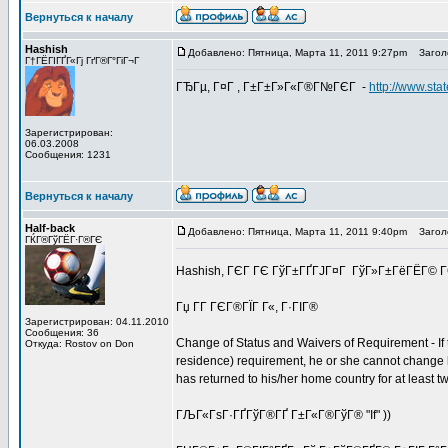
Вернуться к началу
Hashish
Добавлено: Пятница, Марта 11, 2011 9:27pm
Заголо
Г†ГЁГІГҐГ«Гј ГґГ®Г°ГіГ¬Г
ГЂГµ, Г¤Г , Г±Г±Г»Г«Г®Г№ГЄГ -
http://www.sta
Зарегистрирован:
06.03.2008
Сообщения: 1231
Вернуться к началу
Half-back
Добавлено: Пятница, Марта 11, 2011 9:40pm
Заголо
ГЌГ®ГўГЁГ·Г®ГЄ
Hashish, ГЄГ ГЄ ГўГ±ГҐГЈГ¤Г ГўГ»Г±ГёГЁГ© Г
Гџ Г­Г ГЄГ®ГЇГ Г«, Г·ГІГ®
Зарегистрирован: 04.11.2010
Сообщения: 36
Change of Status and Waivers of Requirement - If 
Откуда: Rostov on Don
residence) requirement, he or she cannot change hi
has returned to his/her home country for at least t
ГЉГ«ГѕГ·ГҐГўГ®ГҐ Г±Г«Г®ГўГ® "If" ))