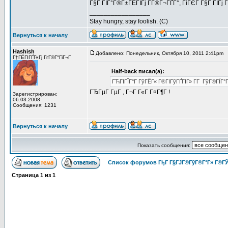
Г§Г ГЇГ°Г®Г±ГЁГІГј Г­Г®Г¬ГҐГ°, ГіГЄГ Г§Г ГІГј Г
_________________
Stay hungry, stay foolish. (C)
Вернуться к началу
Hashish
Добавлено: Понедельник, Октября 10, 2011 2:41pm
З
Г†ГЁГІГҐГ«Гј ГґГ®Г°ГіГ¬Г
Half-back писал(а):
ГЋГІГЇГ°Г ГўГЁГ« Г®ГІГўГҐГІГ» Г­Г ГўГ®ГЇГ°Г
ГЂГµГ ГµГ , Г¬Г Г«Г Г¤Г¶Г !
Зарегистрирован:
06.03.2008
Сообщения: 1231
Вернуться к началу
Показать сообщения:
Список форумов ГђГ Г§ГЈГ®ГўГ®Г°Г» Г®ГЎ
Страница
1
из
1