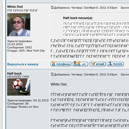
White Owl
Добавлено: Четверг, Октября 6, 2011 4:53pm
Заголо
ГГІГ ГІГ­Г»Г© Г§Г Г­ГіГ¤Г
Half-back писал(а):
Г€ Г±Г°ГҐГ¤ГЁ ГўГ±ГҐГЈГ® ГЅГІГ®ГЈГ® ГЇГҐГ°
ГЌГҐ Г®Г·ГҐГ­Гј ГµГ®Г·ГҐГІГ±Гї ГўГ±ГҐГ¬ ГЇ
Г„Г°ГіГ§ГјГї, ГЇГ®Г¤Г±ГЄГ Г¦ГЁГІГҐ ГЇГ®Г¦Г Г
ГЅГІГ® Г±ГІГ®ГЇГ°Г®Г¶ГҐГ­ГІГ­Г»ГҐ Г¬Г®ГёГҐ
Г„Г«Гї ГЇГ°Г®ГўГҐГ°ГЄГЁ ГўГ±ГїГ·ГҐГ±ГЄГ®Г© 
Зарегистрирован:
10.03.2003
ГЋГЎГ»Г·Г­Г®, Г±ГҐГ°ГјГҐГ§Г­Г»ГҐ ГЄГ®Г­ГІГ®Г
Сообщения: 2452
Откуда: USA, New York City
Г…Г±Г«ГЁ ГІГ» ГіГўГҐГ°ГҐГ­ Г·ГІГ® ГІГҐ ГµГЅГ
Г Г±ГІГ®ГїГ№ГЁГҐ Г ГЄГ®Г­ГІГ®Г°Г ГЄГіГ¤Г Г®Г­Г
Вернуться к началу
Half-back
Добавлено: Четверг, Октября 6, 2011 5:04pm
Заголо
ГЌГ®ГўГЁГ·Г®ГЄ
White Owl,
ГЃГ®Г«ГјГёГ®ГҐ Г±ГЇГ Г±ГЁГЎГ® Г§Г Г®ГІГўГҐГІ
Г±Г Г©ГІГЁГЄ, ГЄГ®ГІГ®Г°Г»Г© Г¬ГҐГ­Гї ГЄГЁГ­
Зарегистрирован: 04.11.2010
Сообщения: 36
Г±Г®Г¤ГҐГ°Г¦Г Г« ГЈГ°Г Г¬Г®ГІГ­Г»ГҐ Г±ГІГ ГІГј
Откуда: Rostov on Don
Г’ГіГІ Г¶ГҐГ­Г Г®ГёГЁГЎГЄГЁ, ГЇГ®Г«Г ГЈГ Гѕ, 
Г“Г¤Г®ГўГ«ГҐГІГўГ®Г°ГЁГІГҐ ГЇГ®Г¦Г Г«ГіГ©Г±
Г±Г¤ГҐГ«Г ГІГј Г­ГҐГ¤Г®ГЎГ°Г®Г±Г®ГўГҐГ±ГІГ­