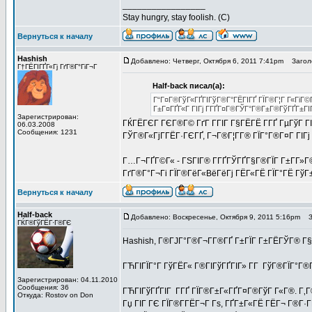
_________________
Stay hungry, stay foolish. (C)
Вернуться к началу
Hashish
Добавлено: Четверг, Октября 6, 2011 7:41pm
Заголо
Г†ГЁГІГҐГ«Гј ГґГ®Г°ГіГ¬Г
Half-back писал(а):
Г“Г¤Г®ГўГ«ГҐГІГўГ®Г°ГЁГІГҐ ГЇГ®Г¦Г Г«ГіГ©
Г±Г¤ГҐГ«Г ГІГј Г­ГҐГ¤Г®ГЎГ°Г®Г±Г®ГўГҐГ±ГІ
Зарегистрирован:
ГЌГЁГЄГ ГЄГ®Г© ГґГ Г­ГІГ Г§ГЁГЁ Г­ГҐ ГµГўГ ГІ
06.03.2008
Сообщения: 1231
ГЎГ®Г«ГјГ­ГЁГ·ГЄГҐ, Г¬Г®Г¦Г­Г® ГЇГ°Г®Г¤Г ГІГј 
Г…Г¬ГҐГ©Г« - ГЅГІГ® Г­ГҐГЎГҐГ§Г®ГЇГ Г±Г­Г»Г©
ГґГ®Г°Г¬Гі ГЇГ®ГёГ«ВёГёГј ГЁГ«ГЁ ГЇГ°ГЁ ГўГ±
Вернуться к началу
Half-back
Добавлено: Воскресенье, Октября 9, 2011 5:16pm
За
ГЌГ®ГўГЁГ·Г®ГЄ
Hashish, Г®ГЈГ°Г®Г¬Г­Г®ГҐ Г±ГЇГ Г±ГЁГЎГ® Г§
ГЋГІГЇГ°Г ГўГЁГ« Г®ГІГўГҐГІГ» Г­Г ГўГ®ГЇГ°Г®Г
Зарегистрирован: 04.11.2010
Сообщения: 36
ГЋГІГўГҐГІГ Г­ГҐ ГЇГ®Г±Г«ГҐГ¤Г®ГўГ Г«Г®. Г
Откуда: Rostov on Don
Гџ ГІГ ГЄ ГЇГ®Г­ГЁГ¬Г Гѕ, ГҐГ±Г«ГЁ ГЁГ¬ Г®Г·ГҐ