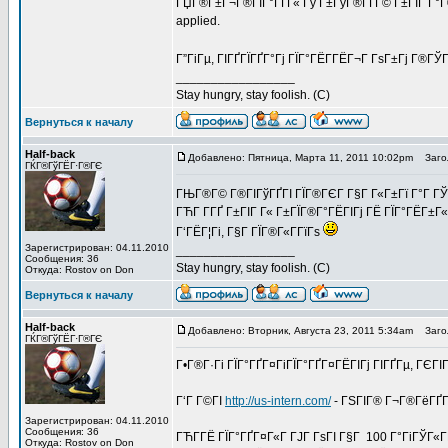
ГЏГ®Г±Г¬Г®ГІГ°ГҐГ« Гў Г±ГўГ®ГҐГ© Г±ГІГ Г°Г®Г
applied.
Г”ГіГµ, ГІГҐГЇГҐГ°Гј ГЇГ°ГЁГ­ГЁГ¬Г ГѕГ±Гј Г®ГЎ
_________________
Stay hungry, stay foolish. (C)
Вернуться к началу
Half-back
Добавлено: Пятница, Марта 11, 2011 10:02pm
Загол
ГЌГ®ГўГЁГ·Г®ГЄ
ГЊГ®Г© Г®ГІГўГҐГІ ГЇГ®ГЄГ Г§Г Г«Г±Гї Г°Г ГЎ
ГЋГ­ Г­ГҐ Г±ГІГ Г« Г±ГЇГ®Г°ГЁГІГј ГЁ ГЇГ°ГЁГ±Г«
Г‘ГЁГ¦Гі, Г§Г ГЇГ®Г«Г­ГїГѕ
Зарегистрирован: 04.11.2010
_________________
Сообщения: 36
Stay hungry, stay foolish. (C)
Откуда: Rostov on Don
Вернуться к началу
Half-back
Добавлено: Вторник, Августа 23, 2011 5:34am
Загол
ГЌГ®ГўГЁГ·Г®ГЄ
Г•Г®Г·Гі ГЇГ°ГҐГ¤ГіГЇГ°ГҐГ¤ГЁГІГј ГІГҐГµ, ГЄ
Г‘Г Г©ГІ
http://us-intern.com/
- ГЅГІГ® Г¬Г®ГёГҐГ
Зарегистрирован: 04.11.2010
Сообщения: 36
ГЋГ­ГЁ ГЇГ°ГҐГ¤Г«Г ГЈГ ГѕГІ Г§Г 100 Г°ГіГЎГ«
Откуда: Rostov on Don