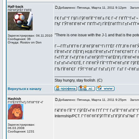
Half-back
Добавлено: Пятница, Марта 11, 2011 9:12pm
Заголо
ГЌГ®ГўГЁГ·Г®ГЄ
Г€ Г±Г°Г Г§Гі ГўГ®ГЇГ°Г®Г± ГЄ Г¬Г ГІГҐГ°Г»Г¬ 
ГђГ ГЎГ®ГІГ®Г¤Г ГІГҐГ«Гј ГЇГЁГёГҐГІ Г±Г«ГҐГ
"There is one issue with the J-1 and that is the po
Зарегистрирован: 04.11.2010
Сообщения: 36
Откуда: Rostov on Don
Г—ГҐГ±ГІГ­Г® ГЈГ®ГўГ®Г°Гї Г­ГЁГ·ГҐГЈГ® Г®ГЎ Г
ГЇГ®Г«ГіГ·ГЁГІГј H1B ГЇГ®Г±Г«ГҐ Г®ГЄГ®Г­Г·Г 
Г«ГҐГЈГ Г«ГјГ­Г® Г±Г®ГўГҐГ°ГёГЁГІГј ГЇГ®Г¤Г®Г
Г±Г±Г»Г«ГЄГЁ, Г·ГІГ®ГЎ ГЇГ°ГҐГ¤Г®Г±ГІГ ГўГЁ
ГЂ ГЇГ®ГЄГ ГЎГ°Г®Г±Г ГѕГ±Гј Г­Г Г±Г Г¬Г®Г±
_________________
Stay hungry, stay foolish. (C)
Вернуться к началу
Hashish
Добавлено: Пятница, Марта 11, 2011 9:25pm
Заголо
Г†ГЁГІГҐГ«Гј ГґГ®Г°ГіГ¬Г
ГќГІГ® ГЇГ°Г ГўГЁГ«Г® Г­ГҐ Г°Г Г±ГЇГ°Г®Г±ГІГ°Г
Internship/PCT. Г‘Г®Г®ГІГўГҐГІГ±ГІГўГіГѕГ№Г Г
Зарегистрирован:
06.03.2008
Сообщения: 1231