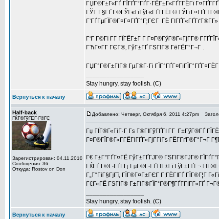
ГЏГ®Г±Г«ГҐ ГЇГҐГ°ГҐГ·ГЁГ±Г«ГҐГ­ГЁГї Г¤ГҐГ­ГҐГ
ГЎГ Г§ГҐ Г®ГЎГєГїГўГ«ГҐГ­ГЁГ© ГЎГіГ¤ГҐГІ Г®Г
Г’ГҐГµГЇГ®Г¤Г¤ГҐГ°Г¦ГЄГ ГЁ ГІГҐГ«ГҐГґГ®Г­Г» -
Г‘Г Г©ГІ Г­Г ГЇГЁГ±Г Г­ Г¤Г®ГўГ®Г«ГјГ­Г® Г­ГҐГ
ГЋГ¤Г­Г ГЄГ®, ГўГ±ГҐ ГЅГІГ® ГёГЁГ°Г¬Г .
ГЏГ°Г®Г±ГІГ® ГµГ®Г·Гі ГЇГ°ГҐГ¤ГіГЇГ°ГҐГ¤ГЁГІ
_________________
Stay hungry, stay foolish. (C)
Вернуться к началу
Half-back
Добавлено: Четверг, Октября 6, 2011 4:27pm
Заголо
ГЌГ®ГўГЁГ·Г®ГЄ
Гџ ГЇГ®Г«ГіГ·Г Гѕ Г®ГІГўГҐГІ Г­Г Г±ГўГ®ГҐ ГЇ
Г¤Г®ГЇГ®Г«Г­ГЁГІГҐГ«ГјГ­ГіГѕ ГЁГ­ГґГ®Г°Г¬Г Г
Г€ Г±Г°ГҐГ¤ГЁ ГўГ±ГҐГЈГ® ГЅГІГ®ГЈГ® ГЇГҐГ°ГҐ
Зарегистрирован: 04.11.2010
Сообщения: 36
ГЌГҐ Г®Г·ГҐГ­Гј ГµГ®Г·ГҐГІГ±Гї ГўГ±ГҐГ¬ ГЇГ®
Откуда: Rostov on Don
Г„Г°ГіГ§ГјГї, ГЇГ®Г¤Г±ГЄГ Г¦ГЁГІГҐ ГЇГ®Г¦Г Г«Гі
Г€Г«ГЁ ГЅГІГ® Г±ГІГ®ГЇГ°Г®Г¶ГҐГ­ГІГ­Г»ГҐ Г¬Г
_________________
Stay hungry, stay foolish. (C)
Вернуться к началу