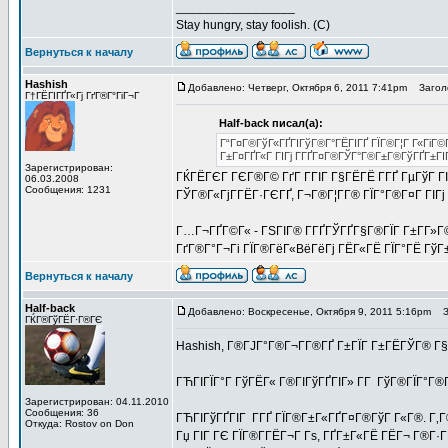
_________________
Stay hungry, stay foolish. (C)
Вернуться к началу
Hashish
Добавлено: Четверг, Октября 6, 2011 7:41pm
Заголо
Г†ГЁГІГҐГ«Гј ГґГ®Г°ГіГ¬Г
Half-back писал(а):
Г“Г¤Г®ГўГ«ГҐГІГўГ®Г°ГЁГІГҐ ГЇГ®Г¦Г Г«ГіГ©
Г±Г¤ГҐГ«Г ГІГј Г­ГҐГ¤Г®ГЎГ°Г®Г±Г®ГўГҐГ±ГІ
Зарегистрирован:
ГЌГЁГЄГ ГЄГ®Г© ГґГ Г­ГІГ Г§ГЁГЁ Г­ГҐ ГµГўГ ГІ
06.03.2008
Сообщения: 1231
ГЎГ®Г«ГјГ­ГЁГ·ГЄГҐ, Г¬Г®Г¦Г­Г® ГЇГ°Г®Г¤Г ГІГј 
Г…Г¬ГҐГ©Г« - ГЅГІГ® Г­ГҐГЎГҐГ§Г®ГЇГ Г±Г­Г»Г©
ГґГ®Г°Г¬Гі ГЇГ®ГёГ«ВёГёГј ГЁГ«ГЁ ГЇГ°ГЁ ГўГ±
Вернуться к началу
Half-back
Добавлено: Воскресенье, Октября 9, 2011 5:16pm
За
ГЌГ®ГўГЁГ·Г®ГЄ
Hashish, Г®ГЈГ°Г®Г¬Г­Г®ГҐ Г±ГЇГ Г±ГЁГЎГ® Г§
ГЋГІГЇГ°Г ГўГЁГ« Г®ГІГўГҐГІГ» Г­Г ГўГ®ГЇГ°Г®Г
Зарегистрирован: 04.11.2010
Сообщения: 36
ГЋГІГўГҐГІГ Г­ГҐ ГЇГ®Г±Г«ГҐГ¤Г®ГўГ Г«Г®. Г
Откуда: Rostov on Don
Гџ ГІГ ГЄ ГЇГ®Г­ГЁГ¬Г Гѕ, ГҐГ±Г«ГЁ ГЁГ¬ Г®Г·ГҐ