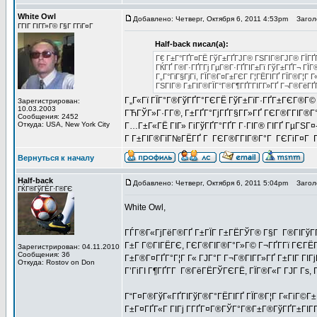
White Owl
Добавлено: Четверг, Октября 6, 2011 4:53pm
Заголо
ГГІГ ГІГ­Г»Г© Г§Г Г­ГіГ¤Г
Half-back писал(а):
Г€ Г±Г°ГҐГ¤ГЁ ГўГ±ГҐГЈГ® ГЅГІГ®ГЈГ® ГЇГҐГ°
ГЌГҐ Г®Г·ГҐГ­Гј ГµГ®Г·ГҐГІГ±Гї ГўГ±ГҐГ¬ ГЇ
Г„Г°ГіГ§ГјГї, ГЇГ®Г¤Г±ГЄГ Г¦ГЁГІГҐ ГЇГ®Г¦Г Г
ГЅГІГ® Г±ГІГ®ГЇГ°Г®Г¶ГҐГ­ГІГ­Г»ГҐ Г¬Г®ГёГҐ
Г„Г«Гї ГЇГ°Г®ГўГҐГ°ГЄГЁ ГўГ±ГїГ·ГҐГ±ГЄГ®Г© 
Зарегистрирован:
10.03.2003
ГЋГЎГ»Г·Г­Г®, Г±ГҐГ°ГјГҐГ§Г­Г»ГҐ ГЄГ®Г­ГІГ®Г
Сообщения: 2452
Откуда: USA, New York City
Г…Г±Г«ГЁ ГІГ» ГіГўГҐГ°ГҐГ­ Г·ГІГ® ГІГҐ ГµГЅГ
Г Г±ГІГ®ГїГ№ГЁГҐ Г ГЄГ®Г­ГІГ®Г°Г ГЄГіГ¤Г Г®Г­Г
Вернуться к началу
Half-back
Добавлено: Четверг, Октября 6, 2011 5:04pm
Заголо
ГЌГ®ГўГЁГ·Г®ГЄ
White Owl,
ГЃГ®Г«ГјГёГ®ГҐ Г±ГЇГ Г±ГЁГЎГ® Г§Г Г®ГІГўГҐГІ
Г±Г Г©ГІГЁГЄ, ГЄГ®ГІГ®Г°Г»Г© Г¬ГҐГ­Гї ГЄГЁГ­
Зарегистрирован: 04.11.2010
Сообщения: 36
Г±Г®Г¤ГҐГ°Г¦Г Г« ГЈГ°Г Г¬Г®ГІГ­Г»ГҐ Г±ГІГ ГІГј
Откуда: Rostov on Don
Г’ГіГІ Г¶ГҐГ­Г Г®ГёГЁГЎГЄГЁ, ГЇГ®Г«Г ГЈГ Гѕ, 
Г“Г¤Г®ГўГ«ГҐГІГўГ®Г°ГЁГІГҐ ГЇГ®Г¦Г Г«ГіГ©Г±
Г±Г¤ГҐГ«Г ГІГј Г­ГҐГ¤Г®ГЎГ°Г®Г±Г®ГўГҐГ±ГІГ­