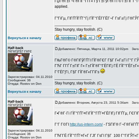
ГЏГ®Г±Г¬Г®ГІГ°ГҐГ« Гў Г±ГўГ®ГҐГ© Г±ГІГ Г°Г®Г
applied.
Г”ГіГµ, ГІГҐГЇГҐГ°Гј ГЇГ°ГЁГ­ГЁГ¬Г ГѕГ±Гј Г®ГЎ
_________________
Stay hungry, stay foolish. (C)
Вернуться к началу
Half-back
Добавлено: Пятница, Марта 11, 2011 10:02pm
Загол
ГЌГ®ГўГЁГ·Г®ГЄ
ГЊГ®Г© Г®ГІГўГҐГІ ГЇГ®ГЄГ Г§Г Г«Г±Гї Г°Г ГЎ
ГЋГ­ Г­ГҐ Г±ГІГ Г« Г±ГЇГ®Г°ГЁГІГј ГЁ ГЇГ°ГЁГ±Г«
Г‘ГЁГ¦Гі, Г§Г ГЇГ®Г«Г­ГїГѕ
Зарегистрирован: 04.11.2010
_________________
Сообщения: 36
Stay hungry, stay foolish. (C)
Откуда: Rostov on Don
Вернуться к началу
Half-back
Добавлено: Вторник, Августа 23, 2011 5:34am
Загол
ГЌГ®ГўГЁГ·Г®ГЄ
Г•Г®Г·Гі ГЇГ°ГҐГ¤ГіГЇГ°ГҐГ¤ГЁГІГј ГІГҐГµ, ГЄ
Г‘Г Г©ГІ
http://us-intern.com/
- ГЅГІГ® Г¬Г®ГёГҐГ
Зарегистрирован: 04.11.2010
Сообщения: 36
ГЋГ­ГЁ ГЇГ°ГҐГ¤Г«Г ГЈГ ГѕГІ Г§Г 100 Г°ГіГЎГ«
Откуда: Rostov on Don