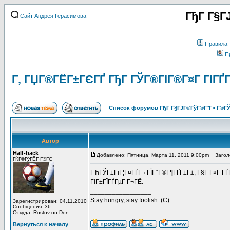
ГђГ Г§Г
Сайт Андрея Герасимова
Правила
П
Г‚ ГЏГ®ГЁГ±ГЄГҐ ГђГ ГЎГ®ГІГ®Г¤Г ГІГҐГ
Список форумов ГђГ Г§ГЈГ®ГўГ®Г°Г» Г®ГЎ
Автор
Half-back
Добавлено: Пятница, Марта 11, 2011 9:00pm
Заголов
ГЌГ®ГўГЁГ·Г®ГЄ
ГЋГЎГ±ГіГ¦Г¤ГҐГ¬ ГЇГ°Г®Г¶ГҐГ±Г±, Г§Г Г¤Г ГҐГ
ГіГ±ГЇГҐГµГ Г¬ГЁ.
_________________
Stay hungry, stay foolish. (C)
Зарегистрирован: 04.11.2010
Сообщения: 36
Откуда: Rostov on Don
Вернуться к началу