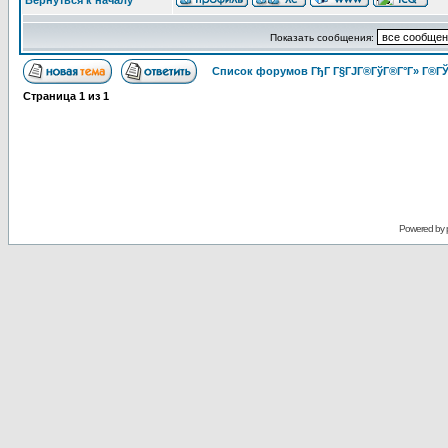
Вернуться к началу
Показать сообщения:
Список форумов ГђГ Г§ГЈГ®ГўГ®Г°Г» Г®ГЎ
Страница
1
из
1
Powered by