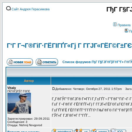
ГђГ Г§Г
Сайт Андрея Герасимова
Правила
П
Г‘Г Г¬Г®ГіГ·ГЁГІГҐГ«Гј Г Г­ГЈГ«ГЁГ©Г±
Список форумов ГђГ Г§ГЈГ®ГўГ®Г°Г» Г®ГЎ
Автор
Vitaly
Добавлено: Четверг, Октября 27, 2011 1:57pm
Заголо
ГЌГ®ГўГЁГ·Г®ГЄ
Г„Г®ГЎГ°Г®ГЈГ® Г¤Г­Гї Г‚Г±ГҐГ¬ Г”Г®Г°ГіГ¬Г·Г
Г±Г Г¬Г®ГіГ·ГЁГІГҐГ«Гј Г Г­ГЈГ«ГЁГ©Г±ГЄГ®ГЈГ
Г±ГҐГІГЁ ГЁГ­ГІГҐГ°Г­ГҐГІ? ГЊГ®Г© ГіГ°Г®ГўГҐГ­
ГЎГ«Г ГЈГ®Г¤Г Г°ГҐГ­...
Зарегистрирован: 29.09.2011
Сообщения: 3
Откуда: Nizhnij Novgorod