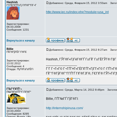
Hashish
Добавлено: Среда, Февраля 15, 2012 3:53am
Загол
Г†ГЁГІГҐГ«Гј ГґГ®Г°ГіГ¬Г
http://www.iec.ru/index.php?module=usa_int
Зарегистрирован:
06.03.2008
Сообщения: 1231
Вернуться к началу
Billie
Добавлено: Среда, Февраля 15, 2012 8:27am
Загол
ГЌГ®ГўГЁГ·Г®ГЄ
Hashish, ГЎГ®Г«ГјГёГ®ГҐ Г±ГЇГ Г±ГЁГЎГ® Г§Г 
Зарегистрирован:
13.02.2012
_________________
Сообщения: 4
Г‘Г Г¬Г»Г© Г¬ГҐГ¤Г«ГЁГІГҐГ«ГјГ­Г»Г© Г·ГҐГ«Г
Откуда: ГђГ®Г±Г±ГЁГї
ГЇГ°Г®ГўГ®Г°Г­ГҐГҐ ГІГ®ГЈГ®, ГЄГІГ® ГЎГ«ГіГ¦
Вернуться к началу
ГЂГ°ГІГҐГ¬
Добавлено: Среда, Марта 14, 2012 8:46pm
Заголов
ГЊГ®Г¤ГҐГ°Г ГІГ®Г°
Billie, ГҐГ№ГҐ ГўГ®ГІ:
http://internshipinusa.com/
Зарегистрирован:
10.03.2003
Сообщения: 8295
Откуда: Russia, Ufa