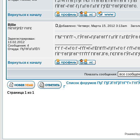
Г‡Г¤ГҐГ±Гј ГўГ ГЄГ Г­Г±ГЁГЁ ГЇГ® Г±ГІГ Г¦ГЁ
ГЇГ®Г¬Г®Г·Гј Г±Г® Г±ГІГ Г¦ГЁГ°Г®ГўГЄГ®Г©.
Вернуться к началу
Billie
Добавлено: Четверг, Марта 15, 2012 3:13am
Заголо
ГЌГ®ГўГЁГ·Г®ГЄ
ГЂГ°ГІГҐГ¬, ГЎГ®Г«ГјГёГ®ГҐ Г±ГЇГ Г±ГЁГЎГ®
Зарегистрирован:
13.02.2012
_________________
Сообщения: 4
Г‘Г Г¬Г»Г© Г¬ГҐГ¤Г«ГЁГІГҐГ«ГјГ­Г»Г© Г·ГҐГ«Г
Откуда: ГђГ®Г±Г±ГЁГї
ГЇГ°Г®ГўГ®Г°Г­ГҐГҐ ГІГ®ГЈГ®, ГЄГІГ® ГЎГ«ГіГ¦
Вернуться к началу
Показать сообщения:
Список форумов ГђГ Г§ГЈГ®ГўГ®Г°Г» Г®ГЎ
Г
Страница
1
из
1
Powered by