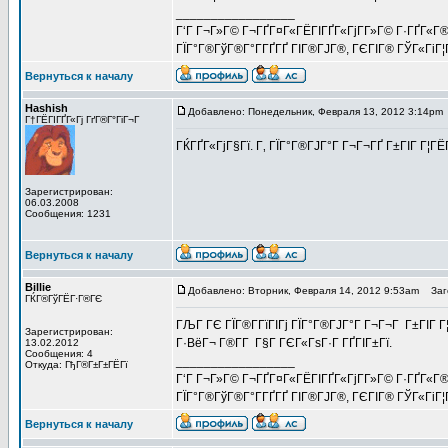
_________________
Г‘Г Г¬Г»Г© Г¬ГҐГ¤Г«ГЁГІГҐГ«ГјГ­Г»Г© Г·ГҐГ«Г
ГЇГ°Г®ГўГ®Г°Г­ГҐГҐ ГІГ®ГЈГ®, ГЄГІГ® ГЎГ«ГіГ¦
Вернуться к началу
Hashish
Добавлено: Понедельник, Февраля 13, 2012 3:14pm
Г†ГЁГІГҐГ«Гј ГґГ®Г°ГіГ¬Г
ГЌГҐГ«ГјГ§Гї. Г‚ ГЇГ°Г®ГЈГ°Г Г¬Г¬ГҐ Г±ГІГ Г¦ГЁ
Зарегистрирован:
06.03.2008
Сообщения: 1231
Вернуться к началу
Billie
Добавлено: Вторник, Февраля 14, 2012 9:53am
Заго
ГЌГ®ГўГЁГ·Г®ГЄ
ГЉГ ГЄ ГЇГ®Г­ГїГІГј ГЇГ°Г®ГЈГ°Г Г¬Г¬Г Г±ГІГ 
Зарегистрирован:
Г·ВёГ¬ Г®Г­Г Г§Г ГЄГ«ГѕГ·Г ГҐГІГ±Гї.
13.02.2012
Сообщения: 4
_________________
Откуда: ГђГ®Г±Г±ГЁГї
Г‘Г Г¬Г»Г© Г¬ГҐГ¤Г«ГЁГІГҐГ«ГјГ­Г»Г© Г·ГҐГ«Г
ГЇГ°Г®ГўГ®Г°Г­ГҐГҐ ГІГ®ГЈГ®, ГЄГІГ® ГЎГ«ГіГ¦
Вернуться к началу