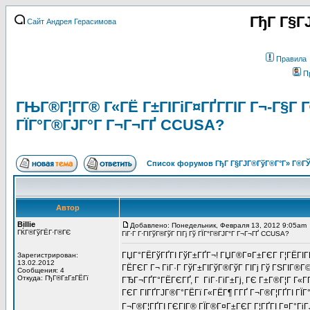
ГђГ Г§Г
Сайт Андрея Герасимова
Правила
П
ГЊГ®Г¦Г­Г® Г«ГЁ Г±ГІГіГ¤ГҐГ­ГІГ Г¬-Г§Г Г
ГЇГ°Г®ГЈГ°Г Г¬Г¬ГҐ CCUSA?
Список форумов ГђГ Г§ГЈГ®ГўГ®Г°Г» Г®ГЎ
Автор
Billie
Добавлено: Понедельник, Февраля 13, 2012 9:05am
ГЌГ®ГўГЁГ·Г®ГЄ
ГіГ·Г Г·ГІГўГ®ГўГ ГІГј Гў ГЇГ°Г®ГЈГ°Г Г¬Г¬ГҐ CCUSA?
ГЏГ°ГЁГўГҐГІ ГўГ±ГҐГ¬! ГЏГ®Г¤Г±ГЄГ Г¦ГЁГІГҐ Г
Зарегистрирован:
13.02.2012
ГЁГЄГ Г¬ ГіГ·Г ГўГ±ГІГўГ®ГўГ ГІГј Гў ГЅГІГ®Г©
Сообщения: 4
Откуда: ГђГ®Г±Г±ГЁГї
ГЂГ¬ГҐГ°ГЁГЄГҐ, Г ГіГ·ГіГ±Гј, ГЄ Г±Г®Г¦Г Г«ГҐГ
ГЄГ ГІГҐГЈГ®Г°ГЁГї Г«ГЁГ¶ Г­ГҐ Г¬Г®Г¦ГҐГІ ГЇГ
Г¬Г®Г¦ГҐГІ ГЄГІГ® ГЇГ®Г¤Г±ГЄГ Г¦ГҐГІ Г¤Г°ГіГЈ