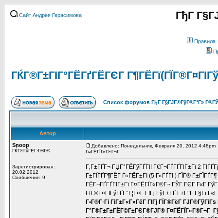
ГђГ Г§Г
Сайт Андрея Герасимова
Правила
П
ГЌГ®Г±ГІГ°ГЁГґГЁГЄГ Г¶ГЁГї(ГЇГ®Г¤ГІГў
Список форумов ГђГ Г§ГЈГ®ГўГ®Г°Г» Г®ГЎ
Автор
Snoop
Добавлено: Понедельник, Февраля 20, 2012 4:48pm
ГЌГ®ГўГЁГ·Г®ГЄ
Г¤ГЁГЇГ«Г®Г¬Г
Г‚Г±ГҐГ¬ ГЏГ°ГЁГўГҐГІ! Г€Г¬ГҐГҐГІГ±Гї 2 ГІГҐ
Зарегистрирован:
20.02.2012
Г±ГЇГҐГ¶ГЁГ Г«ГЁГ±ГІ (5 Г«ГҐГІ ) ГЇГ® Г±ГЇГҐГ¶
Сообщения: 9
ГЁГ¬ГҐГҐГІГ±Гї Г¤ГЁГЇГ«Г®Г¬ ГЎГ ГЄГ Г«Г ГўГ°
ГЇГ®Г¤ГІГўГҐГ°Г¦Г¤Г ГІГј ГўГ±ГҐ Г±Г°Г Г§Гі Г«Г
Г•Г®Г·Гі ГіГ±Г«Г»ГёГ ГІГј ГЇГ®ГёГ ГЈГ®ГўГіГѕ
Г°Г®Г±Г±ГЁГ©Г±ГЄГ®ГЈГ® Г¤ГЁГЇГ«Г®Г¬Г Гў