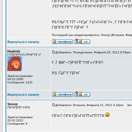
ГўГіГ§Г®Г¬ Г‘ГГЂ ГЌГЋ ГµГ®ГІГҐГ«Г®Г±Гј ГЎГ»
,ГЄГ®ГІГ®Г°Г»Г© ГЇГ®Г¤ГІГўГҐГ°Г¤ГЁГ« Г¤ГЁГЇГ
PS ГЉГ°Г ГҐГ¬ ГіГµГ Г±Г«Г»ГёГ Г« , Г·ГІГ® Г¤Г
ГЅГІГ® ГЇГ°Г ГўГ¤Г ?
Последний раз редактировалось: Snoop (Вторник, Февра
Вернуться к началу
Hashish
Добавлено: Понедельник, Февраля 20, 2012 8:55pm
Г†ГЁГІГҐГ«Гј ГґГ®Г°ГіГ¬Г
Г‚ Г·ВёГ¬ ГўГ®ГЇГ°Г®Г±-ГІГ®?
P.S. ГЏГ°Г ГўГ¤Г .
Зарегистрирован:
06.03.2008
Сообщения: 1231
Вернуться к началу
Snoop
Добавлено: Вторник, Февраля 21, 2012 4:16pm
Заго
ГЌГ®ГўГЁГ·Г®ГЄ
ГІГ® Г·ГІГ® ГўГ»Г¤ГҐГ«ГҐГ­Г­Г®
Зарегистрирован:
20.02.2012
Сообщения: 9