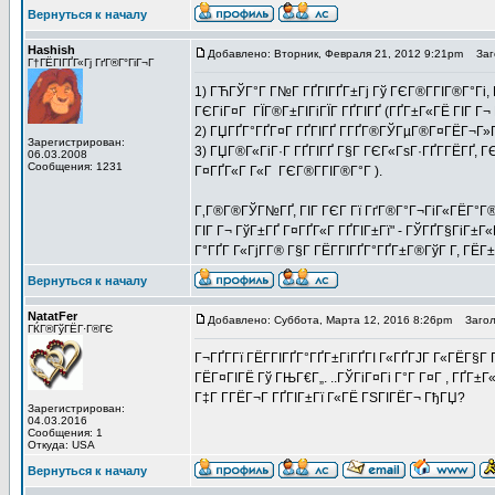
Вернуться к началу
Hashish
Добавлено: Вторник, Февраля 21, 2012 9:21pm
Заго
Г†ГЁГІГҐГ«Гј ГґГ®Г°ГіГ¬Г
1) ГЋГЎГ°Г Г№Г ГҐГІГҐГ±Гј Гў ГЄГ®Г­ГІГ®Г°Гі,
ГЄГіГ¤Г ГЇГ®Г±ГІГіГЇГ ГҐГІГҐ (ГҐГ±Г«ГЁ ГІГ Г¬ Г
2) ГЏГҐГ°ГҐГ¤Г ГҐГІГҐ Г­ГҐГ®ГЎГµГ®Г¤ГЁГ¬Г»Г
Зарегистрирован:
3) ГЏГ®Г«ГіГ·Г ГҐГІГҐ Г§Г ГЄГ«ГѕГ·ГҐГ­ГЁГҐ, ГЄ
06.03.2008
Сообщения: 1231
Г¤ГҐГ«Г Г«Г ГЄГ®Г­ГІГ®Г°Г ).
Г‚Г®Г®ГЎГ№ГҐ, ГІГ ГЄГ Гї ГґГ®Г°Г¬ГіГ«ГЁГ°Г®
ГІГ Г¬ ГўГ±ГҐ Г¤ГҐГ«Г ГҐГІГ±Гї" - ГЎГҐГ§ГіГ±Г
Г°ГҐГ Г«ГјГ­Г® Г§Г ГЁГ­ГІГҐГ°ГҐГ±Г®ГўГ Г­, ГЁ
Вернуться к началу
NatatFer
Добавлено: Суббота, Марта 12, 2016 8:26pm
Заголо
ГЌГ®ГўГЁГ·Г®ГЄ
Г¬ГҐГ­Гї ГЁГ­ГІГҐГ°ГҐГ±ГіГҐГІ Г«ГҐГЈГ Г«ГЁГ§Г
ГЁГ¤ГІГЁ Гў ГЊГ€Г„. ..ГЎГіГ¤Гі Г°Г Г¤Г , ГҐГ±
Г‡Г Г­ГЁГ¬Г ГҐГІГ±Гї Г«ГЁ ГЅГІГЁГ¬ ГђГЏ?
Зарегистрирован:
04.03.2016
Сообщения: 1
Откуда: USA
Вернуться к началу