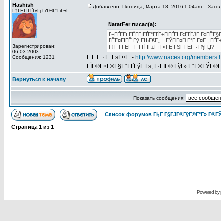
Hashish
Добавлено: Пятница, Марта 18, 2016 1:04am
Заголо
Г†ГЁГІГҐГ«Гј ГґГ®Г°ГіГ¬Г
NatatFer писал(а):
Г¬ГҐГ­Гї ГЁГ­ГІГҐГ°ГҐГ±ГіГҐГІ Г«ГҐГЈГ Г«ГЁГ
ГЁГ¤ГІГЁ Гў ГЊГ€Г„. ..ГЎГіГ¤Гі Г°Г Г¤Г , ГҐ
Зарегистрирован:
Г‡Г Г­ГЁГ¬Г ГҐГІГ±Гї Г«ГЁ ГЅГІГЁГ¬ ГђГЏ?
06.03.2008
Г‚Г Г¬ Г±ГѕГ¤Г -
http://www.naces.org/members.
Сообщения: 1231
ГЇГ®Г¤Г®Г§Г°ГҐГўГ Гѕ, Г·ГІГ® ГўГ» Г°Г®ГЎГ®ГІ
Вернуться к началу
Показать сообщения:
Список форумов ГђГ Г§ГЈГ®ГўГ®Г°Г» Г®ГЎ
Страница
1
из
1
Powered by