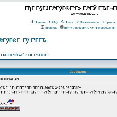
ГђГ Г§ГЈГ®ГўГ®Г°Г» Г®ГЎ ГЂГ¬Г
www.gerasimov.org
Правила
FAQ
Поиск
Пользователи
Группы
Профиль
Войти и проверить личные сообщения
®ГўГЄГ Гў Г‘ГГЂ
 ГЂГ¬ГҐГ°ГЁГЄГҐ
->
Г‡Г Г°ГіГ«ГҐГ¬
Сообщение
ок сообщения:
0ГЄ Г¤Г Г« Г°ГҐГ§ГіГ«ГјГІГ ГІ: 266ГЄ-347ГЄ Гў ГЈГ®Г¤
Г Г°Г Г§Г¤ГҐГ«ГїГҐГІГ±Гї Г­Г Г®ГЎГїГ§Г ГІГҐГ«ГјГ­ГіГѕ ГЁ Г¤Г®ГЎГ°Г®ГўГ®Г«Гј
/Doxx/