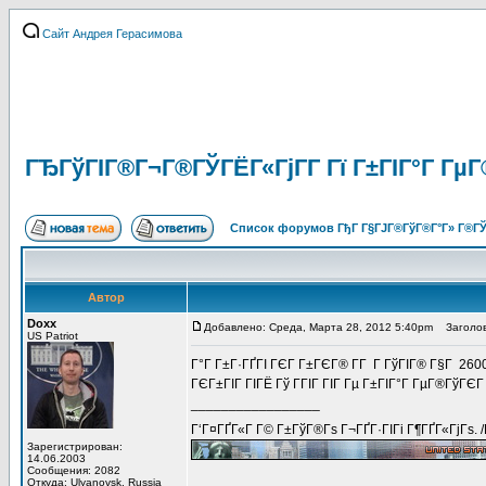
Сайт Андрея Герасимова
ГЂГўГІГ®Г¬Г®ГЎГЁГ«ГјГ­Г Гї Г±ГІГ°Г ГµГ
Список форумов ГђГ Г§ГЈГ®ГўГ®Г°Г» Г®ГЎ
Автор
Doxx
Добавлено: Среда, Марта 28, 2012 5:40pm
Заголов
US Patriot
Г°Г Г±Г·ГҐГІ ГЄГ Г±ГЄГ® Г­Г Г ГўГІГ® Г§Г 260
ГЄГ±ГІГ ГІГЁ Гў ГГІГ ГІГ Гµ Г±ГІГ°Г ГµГ®ГўГЄ
_________________
Г‘Г¤ГҐГ«Г Г© Г±ГўГ®Гѕ Г¬ГҐГ·ГІГі Г¶ГҐГ«ГјГѕ. 
Зарегистрирован:
14.06.2003
Сообщения: 2082
Откуда: Ulyanovsk, Russia