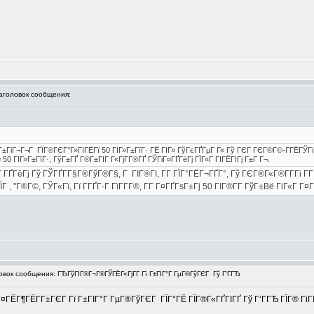
головок сообщения:
Г±ГіГ¬Г¬Г ГЇГ®ГЄГ°Г»ГІГЁГї 50 ГІГ»Г±ГїГ· ГЁ ГІГ» ГўГєГҐГµГ Г« Гў ГЄГ ГЄГ®Г©-Г­ГЁГЎГіГ
0 ГІГ»Г±ГїГ·, ГўГ±ГҐ Г®Г±ГІГ Г«ГјГ­Г®ГҐ ГЎГіГ¤ГҐГёГј ГЇГ«Г ГІГЁГІГј Г±Г Г¬.
ҐГёГј Гў ГЎГҐГ­Г§Г®ГўГ®Г§, Г ГІГ®ГІ, Г­Г ГЇГ°ГЁГ¬ГҐГ°, Гў ГЄГ®Г«Г®Г­Г­Гі Г
 , "Г®Г©, ГЎГ«Гї, Гї Г­ГҐГ·Г ГїГ­Г­Г®, Г­Г Г¤ГҐГѕГ±Гј 50 ГІГ®Г­Г­ ГўГ±Вё ГіГ«Г Г¤Гї
ок сообщения: ГЂГўГІГ®Г¬Г®ГЎГЁГ«ГјГ­Г Гї Г±ГІГ°Г ГµГ®ГўГЄГ Гў Г‘ГГЂ
¤ГЁГ¶ГЁГ­Г±ГЄГ Гї Г±ГІГ°Г ГµГ®ГўГЄГ ГЇГ°ГЁ ГЇГ®Г«ГҐГІГҐ Гў Г‘ГГЂ ГЇГ® ГіГІГ