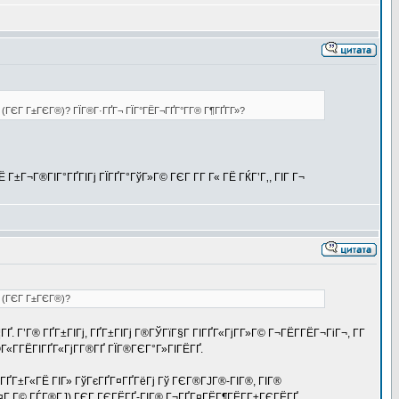
ѕ (ГЄГ Г±ГЄГ®)? ГЇГ®Г·ГҐГ¬ ГЇГ°ГЁГ¬ГҐГ°Г­Г® Г¶ГҐГ­Г»?
Г±Г¬Г®ГІГ°ГҐГІГј ГЇГҐГ°ГўГ»Г© ГЄГ Г­Г Г« ГЁ ГЌГ’Г‚, ГІГ Г¬
ѕ (ГЄГ Г±ГЄГ®)?
. Г’Г® ГҐГ±ГІГј, ГҐГ±ГІГј Г®ГЎГїГ§Г ГІГҐГ«ГјГ­Г»Г© Г¬ГЁГ­ГЁГ¬ГіГ¬, Г­Г
®Г«Г­ГЁГІГҐГ«ГјГ­Г®ГҐ ГЇГ®ГЄГ°Г»ГІГЁГҐ.
ІГ® ГҐГ±Г«ГЁ ГІГ» ГўГєГҐГ¤ГҐГёГј Гў ГЄГ®ГЈГ®-ГІГ®, ГІГ®
 Г¤Г Г© ГЃГ®ГЈ) ГЄГ ГЄГЁГҐ-ГІГ® Г¬ГҐГ¤ГЁГ¶ГЁГ­Г±ГЄГЁГҐ