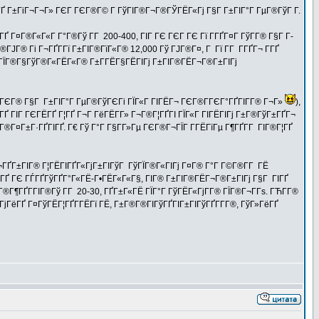
ЁГҐ Г±ГіГ¬Г¬Г» ГЄГ ГЄГ®Г© Г ГўГІГ®Г¬Г®ГЎГЁГ«Гј Г§Г Г±ГІГ°Г ГµГ®ГўГ Г­.
Г¤Г®Г«Г«Г Г°Г®Гў Г­Г 200-400, ГІГ ГЄ ГЄГ ГЄ Гї Г­ГҐГ¤Г ГўГ­Г® Г§Г Г­
Г® Гі Г¬ГҐГ­Гї Г±ГІГ®ГїГ«Г® 12,000 Гў ГЈГ®Г¤, Г Гї Г­Г Г­ГҐГ¬ Г­ГҐ
® ГЇГ®Г§ГўГ®Г«ГЁГ«Г® Г±Г­ГЁГ§ГЁГІГј Г±ГІГ®ГЁГ¬Г®Г±ГІГј
ГјГЄГ® Г§Г Г±ГІГ°Г ГµГ®ГўГЄГі ГЇГ«Г ГІГЁГ¬ ГЄГ®Г­ГЄГ°ГҐГІГ­Г® Г¬Г»
),
ГҐ ГІГ ГЄГЁГҐ Г¦ГҐ Г¬Г ГёГЁГ­Г» Г¬Г®Г¦ГҐГІ ГЇГ«Г ГІГЁГІГј Г±Г®ГўГ±ГҐГ¬
Г®Г¤Г±Г·ГҐГІГҐ. Г€ Гў Г°Г Г§Г­Г»Гµ ГЄГ®Г¬ГЇГ Г­ГЁГїГµ Г¶ГҐГ­Г ГІГ®Г¦ГҐ
¬ГҐГ±ГІГ® Г¦ГЁГІГҐГ«ГјГ±ГІГўГ ГўГЇГ®Г«ГІГј Г¤Г® Г°Г Г©Г®Г­Г ГЁ
Ґ ГЄ ГЃГҐГўГҐГ°Г«ГЁ-Г•ГЁГ«Г«Г§, ГІГ® Г±ГІГ®ГЁГ¬Г®Г±ГІГј Г§Г ГІГҐ
¶ГҐГ­ГІГ®Гў Г­Г 20-30, ГҐГ±Г«ГЁ ГЇГ°Г ГўГЁГ«ГјГ­Г® ГЇГ®Г¬Г­Гѕ. ГЋГ­Г®
ГёГҐ Г¤ГўГЁГ¦ГҐГ­ГЁГї ГЁ, Г±Г®Г®ГІГўГҐГІГ±ГІГўГҐГ­Г­Г®, ГўГ»ГёГҐ