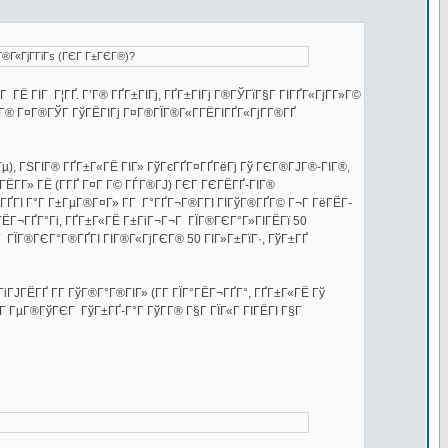
Г®Г«ГјГ­ГіГѕ (ГЄГ Г±ГЄГ®)?
ГЁ ГІГ Г¦ГҐ. Г’Г® ГҐГ±ГІГј, ГҐГ±ГІГј Г®ГЎГїГ§Г ГІГҐГ«ГјГ­Г»Г©
Г­Г® Г¤Г®ГЎГ ГўГЁГІГј Г¤Г®ГЇГ®Г«Г­ГЁГІГҐГ«ГјГ­Г®ГҐ
ІГ Гµ), ГЅГІГ® ГҐГ±Г«ГЁ ГІГ» ГўГєГҐГ¤ГҐГёГј Гў ГЄГ®ГЈГ®-ГІГ®,
ЁГ­Г» ГЁ (Г­ГҐ Г¤Г Г© ГЃГ®ГЈ) ГЄГ ГЄГЁГҐ-ГІГ®
ГҐГІ Г°Г Г±ГµГ®Г¤Г» Г­Г Г°ГҐГ¬Г®Г­ГІ ГІГўГ®ГҐГ© Г¬Г ГёГЁГ­
ГЁГ¬ГҐГ°Гі, ГҐГ±Г«ГЁ Г±ГіГ¬Г¬Г ГЇГ®ГЄГ°Г»ГІГЁГї 50
Г ГЇГ®ГЄГ°Г®ГҐГІ ГІГ®Г«ГјГЄГ® 50 ГІГ»Г±ГїГ·, ГўГ±ГҐ
ГіГЈГЁГҐ Г­Г ГўГ®Г°Г®ГІГ» (Г­Г ГЇГ°ГЁГ¬ГҐГ°, ГҐГ±Г«ГЁ Гў
Г ГµГ®ГўГЄГ ГўГ±ГҐ-Г°Г ГўГ­Г® Г§Г ГЇГ«Г ГІГЁГІ Г§Г