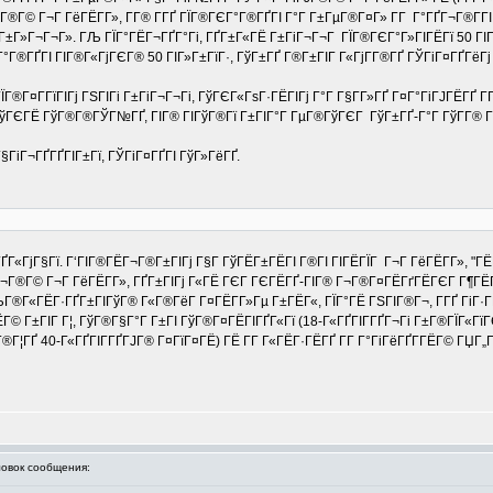
Г®Г© Г¬Г ГёГЁГ­Г», Г­Г® Г­ГҐ ГЇГ®ГЄГ°Г®ГҐГІ Г°Г Г±ГµГ®Г¤Г» Г­Г Г°ГҐГ¬Г®Г­ГІ
±Г»Г¬Г¬Г». ГЉ ГЇГ°ГЁГ¬ГҐГ°Гі, ГҐГ±Г«ГЁ Г±ГіГ¬Г¬Г ГЇГ®ГЄГ°Г»ГІГЁГї 50 ГІГ»
Г®ГҐГІ ГІГ®Г«ГјГЄГ® 50 ГІГ»Г±ГїГ·, ГўГ±ГҐ Г®Г±ГІГ Г«ГјГ­Г®ГҐ ГЎГіГ¤ГҐГёГј Г
ЇГ®Г¤Г­ГїГІГј ГЅГІГі Г±ГіГ¬Г¬Гі, ГўГЄГ«ГѕГ·ГЁГІГј Г°Г Г§Г­Г»ГҐ Г¤Г°ГіГЈГЁГҐ Г
ГўГЄГЁ ГўГ®Г®ГЎГ№ГҐ, ГІГ® ГІГўГ®Гї Г±ГІГ°Г ГµГ®ГўГЄГ ГўГ±ГҐ-Г°Г ГўГ­Г® Г§Г
§ГіГ¬ГҐГҐГІГ±Гї, ГЎГіГ¤ГҐГІ ГўГ»ГёГҐ.
­ГҐГ«ГјГ§Гї. Г‘ГІГ®ГЁГ¬Г®Г±ГІГј Г§Г ГўГЁГ±ГЁГІ Г®ГІ ГІГЁГЇГ Г¬Г ГёГЁГ­Г»,
Г¬Г®Г© Г¬Г ГёГЁГ­Г», ГҐГ±ГІГј Г«ГЁ ГЄГ ГЄГЁГҐ-ГІГ® Г¬Г®Г¤ГЁГґГЁГЄГ Г¶ГЁ
ГЉГ®Г«ГЁГ·ГҐГ±ГІГўГ® Г«Г®ГёГ Г¤ГЁГ­Г»Гµ Г±ГЁГ«, ГЇГ°ГЁ ГЅГІГ®Г¬, Г­ГҐ ГіГ·Г
 Г±ГІГ Г¦, ГўГ®Г§Г°Г Г±ГІ ГўГ®Г¤ГЁГІГҐГ«Гї (18-Г«ГҐГІГ­ГҐГ¬Гі Г±Г®ГЇГ«ГїГЄ
ГҐ 40-Г«ГҐГІГ­ГҐГЈГ® Г¤ГїГ¤ГЁ) ГЁ Г­Г Г«ГЁГ·ГЁГҐ Г­Г Г°ГіГёГҐГ­ГЁГ© ГЏГ„Г
вок сообщения: