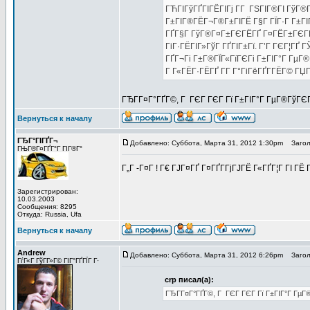
ГЋГІГўГҐГІГЁГІГј Г­Г ГЅГІГ®ГІ ГўГ®
Г±ГІГ®ГЁГ¬Г®Г±ГІГЁ Г§Г ГЇГ·Г Г±ГІ
ГҐГ§Г ГўГ®Г¤Г±ГЄГЁГҐ Г¤ГЁГ±ГЄГЁ, 
ГіГ·ГЁГІГ»ГўГ ГҐГІГ±Гї. Г’Г ГЄГ¦ГҐ
ГҐГ¬Гі Г±Г®ГЇГ«ГїГЄГі Г±ГІГ°Г ГµГ®
Г Г«ГЁГ·ГЁГҐ Г­Г Г°ГіГёГҐГ­ГЁГ© ГЏГ
ГЂГ­Г¤Г°ГҐГ©, Г ГЄГ ГЄГ Гї Г±ГІГ°Г ГµГ®ГўГЄГ
Вернуться к началу
ГЂГ°ГІГҐГ¬
Добавлено: Суббота, Марта 31, 2012 1:30pm
Заголо
ГЊГ®Г¤ГҐГ°Г ГІГ®Г°
Г„Г -Г¤Г ! Г€ ГЈГ¤ГҐ Г¤ГҐГ­ГјГЈГЁ Г«ГҐГ¦Г ГІ 
Зарегистрирован:
10.03.2003
Сообщения: 8295
Откуда: Russia, Ufa
Вернуться к началу
Andrew
Добавлено: Суббота, Марта 31, 2012 6:26pm
Заголо
ГѓГ«Г ГўГ­Г»Г© ГІГ°ГҐГЇГ Г·
crp писал(а):
ГЂГ­Г¤Г°ГҐГ©, Г ГЄГ ГЄГ Гї Г±ГІГ°Г ГµГ