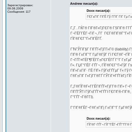
Andrew писал(а):
Зарегистрирован:
09.08.2009
Doxx писал(а):
Сообщения: 117
ГЄГ±ГІГ ГІГЁ Гў ГГІГ ГІГ Гµ 
Г„Г . ГЌГ® ГІГ®Г«ГјГЄГ® ГЅГІГ® Г­ГҐ
Г¬ГЁГ­ГЁГ¬ГіГ¬, Г­Г ГЄГ®ГІГ®Г°Г»Г© 
ГЇГ®ГЄГ°Г»ГІГЁГҐ.
ГЋГЎГїГ§Г ГІГҐГ«ГјГ­Г»Г© (liability
ГІГ® Г±ГІГ°Г ГµГ®ГўГ Гї ГЄГ®Г¬ГЇГ
Г¬ГҐГ¤ГЁГ¶ГЁГ­Г±ГЄГЁГҐ Г°Г Г±ГµГ®Г
Г». ГЏГ°ГЁГ·ГҐГ¬, ГЇГ®ГЄГ°Г»ГўГ Г
ГІГ»Г±ГїГ· ГЁ ГІГ» ГўГєГҐГµГ Г« Гў
Г®Г±ГІГ Г«ГјГ­Г®ГҐ ГЎГіГ¤ГҐГёГј ГЇГ«
Г„Г®ГЇГ®Г«Г­ГЁГІГҐГ«ГјГ­Г® ГІГ» Г¬Г®
ГІГҐГЎГї ГўГєГҐГ¤ГҐГІ ГЄГІГ®-ГІГ®,
Г°ГҐГ¬Г®Г­ГІ).
Г‘ГІГ®ГЁГ¬Г®Г±ГІГј Г±ГІГ°Г ГµГ®ГўГ
Doxx писал(а):
ГЇГ®Г·ГҐГ¬ ГЇГ°ГЁГ¬ГҐГ°Г­Г® Г