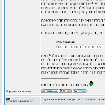
Г°Г Г±ГµГ®Г¤Г» ГЇГ Г±Г±Г Г¦ГЁГ°Г®Гў Г¤Г°ГіГЈ
ГІГ®Г«ГјГЄГ® Г¤Г® Г®ГЇГ°ГҐГ¤ГҐГ«ГҐГ­Г­Г®Г© Г
Г‚ГҐГ©Г°Г®Г­, ГІГ® Г±ГІГ°Г ГµГ®ГўГЄГ ГЇГ®ГЄГ°
Г„Г®ГЇГ®Г«Г­ГЁГІГҐГ«ГјГ­Г® ГІГ» Г¬Г®Г¦ГҐГёГј Г
ГЄГІГ®-ГІГ®, Гі ГЄГ®ГЈГ® Г­ГҐГІ Г±ГІГ°Г ГµГ®
Г‘ГІГ®ГЁГ¬Г®Г±ГІГј Г±ГІГ°Г ГµГ®ГўГЄГЁ, Г°Г Г
Doxx писал(а):
ГЇГ®Г·ГҐГ¬ ГЇГ°ГЁГ¬ГҐГ°Г­Г® Г¶ГҐГ­Г»?
ГЋГІГўГҐГІГЁГІГј Г­Г ГЅГІГ®ГІ ГўГ®ГЇГ°Г®Г± Г
Г§Г ГЇГ·Г Г±ГІГҐГ©, Г±ГІГ®ГЁГ¬Г®Г±ГІГЁ Г±Г 
ГЁ ГЇГ°Г®Г·ГЁГҐ Г­Г ГўГ®Г°Г®ГІГ») ГЁ ГІ. Г¤. 
ГЁГ¬ГҐГҐГІ ГІГўГ®Г© ГўГ®Г¤ГЁГІГҐГ«ГјГ±ГЄГЁГ©
Г®ГЎГ®Г©Г¤ГҐГІГ±Гї ГЈГ®Г°Г Г§Г¤Г® Г¤Г®Г°Г®Г¦
_________________
ГЂГ­Г¤Г°ГҐГ© ГѓГҐГ°Г Г±ГЁГ¬Г®Гў
Вернуться к началу
crp
Добавлено: Пятница, Марта 30, 2012 7:14pm
Заголо
Г†ГЁГІГҐГ«Гј ГґГ®Г°ГіГ¬Г