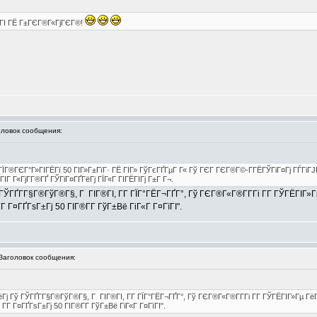
Г ГІ ГЁ Г±ГЄГ®Г«ГјГЄГ®!
овок сообщения:
ЇГ®ГЄГ°Г»ГІГЁГї 50 ГІГ»Г±ГїГ· ГЁ ГІГ» ГўГєГҐГµГ Г« Гў ГЄГ ГЄГ®Г©-Г­ГЁГЎГіГ¤Гј ГЃГіГЈ
Г Г«ГјГ­Г®ГҐ ГЎГіГ¤ГҐГёГј ГЇГ«Г ГІГЁГІГј Г±Г Г¬.
ГҐГ­Г§Г®ГўГ®Г§, Г ГІГ®ГІ, Г­Г ГЇГ°ГЁГ¬ГҐГ°, Гў ГЄГ®Г«Г®Г­Г­Гі Г­Г ГЎГЁГІГ»
 Г­Г Г¤ГҐГѕГ±Гј 50 ГІГ®Г­Г­ ГўГ±Вё ГіГ«Г Г¤ГїГІ".
аголовок сообщения:
 Гў ГЎГҐГ­Г§Г®ГўГ®Г§, Г ГІГ®ГІ, Г­Г ГЇГ°ГЁГ¬ГҐГ°, Гў ГЄГ®Г«Г®Г­Г­Гі Г­Г ГЎГЁГІГ»Гµ Гё
, Г­Г Г¤ГҐГѕГ±Гј 50 ГІГ®Г­Г­ ГўГ±Вё ГіГ«Г Г¤ГїГІ".