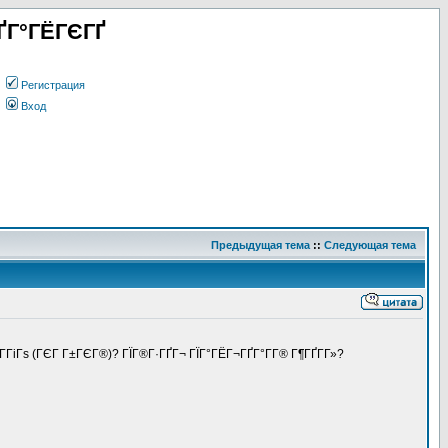
ҐГ°ГЁГЄГҐ
Регистрация
Вход
Предыдущая тема
::
Следующая тема
Г­ГіГѕ (ГЄГ Г±ГЄГ®)? ГЇГ®Г·ГҐГ¬ ГЇГ°ГЁГ¬ГҐГ°Г­Г® Г¶ГҐГ­Г»?