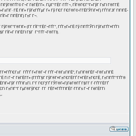
 ГІГўГ®ГҐГ© Г¬Г ГёГЁГ­Г». ГЏГ°ГЁГ·ГҐГ¬, ГЇГ®ГЄГ°Г»ГўГ ГѕГІ Г®Г­ГЁ
Г±ГїГ· ГЁ ГІГ» ГўГєГҐГµГ Г« Гў ГЄГ ГЄГ®Г©-Г­ГЁГЎГіГ¤Гј ГЃГіГЈГ ГІГІГЁ-
ЇГ«Г ГІГЁГІГј Г±Г Г¬.
­Г ГўГ®Г°Г®ГІГ» (Г­Г ГЇГ°ГЁГ¬ГҐГ°, ГҐГ±Г«ГЁ Гў ГІГҐГЎГї ГўГєГҐГ¤ГҐГІ
 ГЇГ«Г ГІГЁГІ Г§Г Г°ГҐГ¬Г®Г­ГІ).
 "ГЁГ­Г¤ГҐГЄГ±Г ГҐГҐ Г«Г®Г¬Г ГҐГ¬Г®Г±ГІГЁ", Г±ГІГ®ГЁГ¬Г®Г±ГІГЁ
ГЁ Гі Г¬Г ГёГЁГ­Г» (Г­ГҐГ§Г ГўГ®Г¤Г±ГЄГЁГҐ Г¤ГЁГ±ГЄГЁ, Г±ГІГҐГ°ГҐГ®
ЁГІГ»ГўГ ГҐГІГ±Гї. Г’Г ГЄГ¦ГҐ ГЎГ®Г«ГјГёГ®ГҐ Г§Г­Г Г·ГҐГ­ГЁГҐ
Гі Г±ГІГ°Г ГµГ®ГўГЄГ Г­Г ГЁГ¤ГҐГ­ГІГЁГ·Г­ГіГѕ Г¬Г ГёГЁГ­Гі
„.