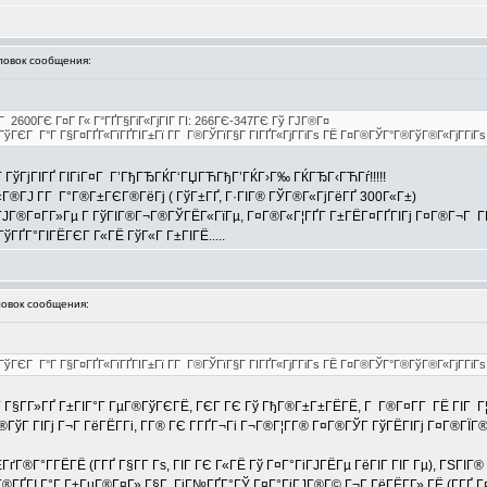
овок сообщения:
Г 2600ГЄ Г¤Г Г« Г°ГҐГ§ГіГ«ГјГІГ ГІ: 266ГЄ-347ГЄ Гў ГЈГ®Г¤
®ГўГЄГ Г°Г Г§Г¤ГҐГ«ГїГҐГІГ±Гї Г­Г Г®ГЎГїГ§Г ГІГҐГ«ГјГ­ГіГѕ ГЁ Г¤Г®ГЎГ°Г®ГўГ®Г«ГјГ­ГіГ
ГўГјГІГҐ ГІГіГ¤Г Г’ГђГЂГЌГ‘ГЏГЋГђГ’ГЌГ›Г‰ ГЌГЂГ‹ГЋГѓ!!!!!
®ГЈ Г­Г Г°Г®Г±ГЄГ®ГёГј ( ГўГ±ГҐ, Г·ГІГ® ГЎГ®Г«ГјГёГҐ 300Г«Г±)
 ГЈГ®Г¤Г­Г»Гµ Г ГўГІГ®Г¬Г®ГЎГЁГ«ГїГµ, Г¤Г®Г«Г¦ГҐГ­ Г±ГЁГ¤ГҐГІГј Г¤Г®Г¬Г ГЁ 
ГўГҐГ°ГІГЁГЄГ Г«ГЁ ГўГ«Г Г±ГІГЁ.....
вок сообщения:
Г®ГўГЄГ Г°Г Г§Г¤ГҐГ«ГїГҐГІГ±Гї Г­Г Г®ГЎГїГ§Г ГІГҐГ«ГјГ­ГіГѕ ГЁ Г¤Г®ГЎГ°Г®ГўГ®Г«ГјГ­ГіГ
Г Г§Г­Г»ГҐ Г±ГІГ°Г ГµГ®ГўГЄГЁ, ГЄГ ГЄ Гў ГђГ®Г±Г±ГЁГЁ, Г Г®Г¤Г­Г ГЁ ГІГ Г¦ГҐ
ГўГ ГІГј Г¬Г ГёГЁГ­Гі, Г­Г® ГЄ Г­ГҐГ¬Гі Г¬Г®Г¦Г­Г® Г¤Г®ГЎГ ГўГЁГІГј Г¤Г®ГЇГ
ГЁГґГ®Г°Г­ГЁГЁ (Г­ГҐ Г§Г­Г Гѕ, ГІГ ГЄ Г«ГЁ Гў Г¤Г°ГіГЈГЁГµ ГёГІГ ГІГ Гµ), ГЅГ
°Г®ГҐГІ Г°Г Г±ГµГ®Г¤Г» Г§Г ГіГ№ГҐГ°ГЎ Г¤Г°ГіГЈГ®Г© Г¬Г ГёГЁГ­Г» ГЁ (Г­ГҐ