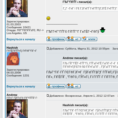
ГЂГ°ГІГҐГ¬ писал(а):
Г„Г -Г¤Г ! Г€ ГЈГ¤ГҐ Г¤ГҐГ­ГјГЈГЁ Г«ГҐГ¦
Зарегистрирован:
_________________
01.03.2003
Сообщения: 10421
Откуда: Г€Г°ГЄГіГІГ±ГЄ, RU ->
ГЂГ­Г¤Г°ГҐГ© ГѓГҐГ°Г Г±ГЁГ¬Г®Гў
Los Angeles, US
Вернуться к началу
Hashish
Добавлено: Суббота, Марта 31, 2012 10:55pm
Загол
Г†ГЁГІГҐГ«Гј ГґГ®Г°ГіГ¬Г
Andrew писал(а):
ГЉ ГЇГ°ГЁГ¬ГҐГ°Гі, ГҐГ±Г«ГЁ Г±ГіГ¬Г¬Г Г
ГІГ®Г«ГјГЄГ® 50 ГІГ»Г±ГїГ·, ГўГ±ГҐ Г®Г±ГІ
Зарегистрирован:
ГЉГ°ГіГ·ГҐ ГЄГ®ГЈГ¤Г ГўГєГҐГ§Г¦Г ГҐГёГј Гў ГЎ
06.03.2008
Сообщения: 1231
ГІГ», ГІГЁГЇГ , "Г®Г©, ГЎГ«Гї, Гї Г­ГҐГ·Г ГїГ­Г­Г®,
Вернуться к началу
Andrew
Добавлено: Воскресенье, Апреля 1, 2012 12:07am
З
ГѓГ«Г ГўГ­Г»Г© ГІГ°ГҐГЇГ Г·
Hashish писал(а):
ГЉГ°ГіГ·ГҐ ГЄГ®ГЈГ¤Г ГўГєГҐГ§Г¦Г ГҐГёГј
ГІГЁГЇГ , "Г®Г©, ГЎГ«Гї, Гї Г­ГҐГ·Г ГїГ­Г­Г®