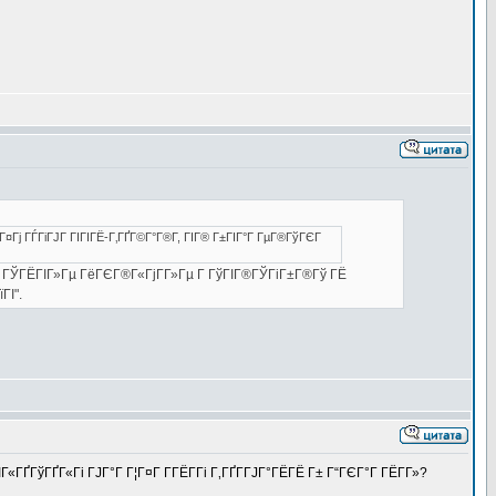
¤Гј ГЃГіГЈГ ГІГІГЁ-Г‚ГҐГ©Г°Г®Г­, ГІГ® Г±ГІГ°Г ГµГ®ГўГЄГ
­Г ГЎГЁГІГ»Гµ ГёГЄГ®Г«ГјГ­Г»Гµ Г ГўГІГ®ГЎГіГ±Г®Гў ГЁ
ГІ".
«ГҐГўГҐГ«Гі ГЈГ°Г Г¦Г¤Г Г­ГЁГ­Гі Г‚ГҐГ­ГЈГ°ГЁГЁ Г± Г“ГЄГ°Г ГЁГ­Г»?