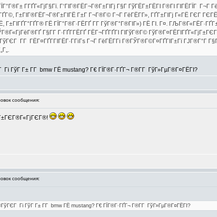
ГЇГ°Г®Г± Г­ГҐГ«ГјГ§Гї. Г‘ГІГ®ГЁГ¬Г®Г±ГІГј Г§Г ГўГЁГ±ГЁГІ Г®ГІ ГІГЁГЇГ Г¬Г 
ГҐГ©, Г±ГІГ®ГЁГ¬Г®Г±ГІГЁ Г±Г Г¬Г®Г© Г¬Г ГёГЁГ­Г», ГҐГ±ГІГј Г«ГЁ ГЄГ ГЄГЁ
Г±ГІГҐГ°ГҐГ® ГЁ ГЇГ°Г®Г·ГЁГҐ Г­Г ГўГ®Г°Г®ГІГ») ГЁ ГІ. Г¤. ГЉГ®Г«ГЁГ·ГҐГ±Г
 ГЎГ®Г«ГјГёГ®ГҐ Г§Г­Г Г·ГҐГ­ГЁГҐ ГЁГ¬ГҐГҐГІ ГІГўГ®Г© ГўГ®Г¤ГЁГІГҐГ«ГјГ±ГЄГ
ГўГЄГ Г­Г ГЁГ¤ГҐГ­ГІГЁГ·Г­ГіГѕ Г¬Г ГёГЁГ­Гі Г®ГЎГ®Г©Г¤ГҐГІГ±Гї ГЈГ®Г°Г Г§
„Г„.
 Гі ГўГ Г± Г­Г bmw ГЁ mustang? Г€ ГЇГ®Г·ГҐГ¬ Г®Г­Г ГўГ»ГµГ®Г¤ГЁГІ?
вок сообщения:
ГЁ Г±ГЄГ®Г«ГјГЄГ®!
вок сообщения:
®ГўГЄГ Гі ГўГ Г± Г­Г bmw ГЁ mustang? Г€ ГЇГ®Г·ГҐГ¬ Г®Г­Г ГўГ»ГµГ®Г¤ГЁГІ?