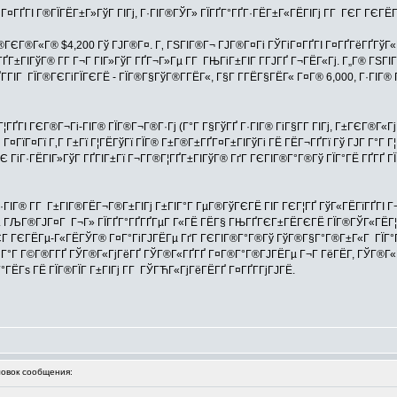
ГіГ¤ГҐГІ Г®ГЇГЁГ±Г»ГўГ ГІГј, Г·ГІГ®ГЎГ» ГЇГҐГ°ГҐГ·ГЁГ±Г«ГЁГІГј Г­Г ГЄГ ГЄГ
ГЄГ®Г«Г® $4,200 Гў ГЈГ®Г¤. Г‚ ГЅГІГ®Г¬ ГЈГ®Г¤Гі ГЎГіГ¤ГҐГІ Г¤ГҐГёГҐГўГ«ГҐ 
ГІГўГ® Г­Г Г¬Г ГІГ»ГўГ ГҐГ¬Г»Гµ Г­Г ГЊГіГ±ГІГ Г­ГЈГҐ Г¬ГЁГ«Гј. Г„Г® ГЅГІГ®ГЈ
Г­ГІГ ГЇГ®ГЄГіГЇГЄГЁ - ГЇГ®Г§ГўГ®Г­ГЁГ«, Г§Г Г­ГЁГ§ГЁГ« Г¤Г® 6,000, Г·ГІГ
ГҐГІ ГЄГ®Г¬Гі-ГІГ® ГЇГ®Г¬Г®Г·Гј (Г°Г Г§ГўГҐ Г·ГІГ® ГіГ§Г­Г ГІГј, Г±ГЄГ®Г«
¤ГїГ¤Гї Г‚Г Г±Гї Г¦ГЁГўГї ГЇГ® Г±Г®Г±ГҐГ¤Г±ГІГўГі ГЁ ГЁГ¬ГҐГї Гў ГЈГ Г°Г Г¦
Є ГіГ·ГЁГІГ»ГўГ ГҐГІГ±Гї Г¬Г­Г®Г¦ГҐГ±ГІГўГ® ГґГ ГЄГІГ®Г°Г®Гў ГЇГ°ГЁ ГҐГҐ ГЇ
·ГІГ® Г­Г Г±ГІГ®ГЁГ¬Г®Г±ГІГј Г±ГІГ°Г ГµГ®ГўГЄГЁ ГІГ ГЄГ¦ГҐ ГўГ«ГЁГїГҐГІ Г
ј. ГЉГ®ГЈГ¤Г Г¬Г» ГЇГҐГ°ГҐГҐГµГ Г«ГЁ ГЁГ§ ГЊГҐГЄГ±ГЁГЄГЁ ГЇГ®ГЎГ«ГЁГ¦Г
ГЄГ ГЄГЁГµ-Г«ГЁГЎГ® Г¤Г°ГіГЈГЁГµ ГґГ ГЄГІГ®Г°Г®Гў ГўГ®Г§Г°Г®Г±Г«Г ГЇГ°Г®Г
 Г°Г Г©Г®Г­ГҐ ГЎГ®Г«ГјГёГҐ ГЎГ®Г«ГҐГҐ Г¤Г®Г°Г®ГЈГЁГµ Г¬Г ГёГЁГ­, ГЎГ®Г«Гј
 Г°ГЁГѕ ГЁ ГЇГ®ГЇГ Г±ГІГј Г­Г ГЎГЋГ«ГјГёГЁГҐ Г¤ГҐГ­ГјГЈГЁ.
вок сообщения: