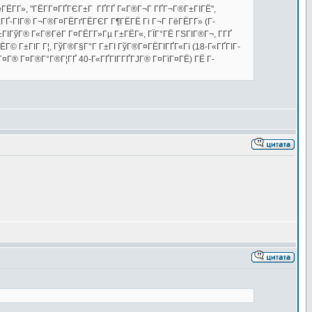
ГёГЁГ­Г», "ГЁГ­Г¤ГҐГЄГ±Г ГҐГҐ Г«Г®Г¬Г ГҐГ¬Г®Г±ГІГЁ",
ГҐ-ГІГ® Г¬Г®Г¤ГЁГґГЁГЄГ Г¶ГЁГЁ Гі Г¬Г ГёГЁГ­Г» (Г­
ІГўГ® Г«Г®ГёГ Г¤ГЁГ­Г»Гµ Г±ГЁГ«, ГЇГ°ГЁ ГЅГІГ®Г¬, Г­ГҐ
ЁГ© Г±ГІГ Г¦, ГўГ®Г§Г°Г Г±ГІ ГўГ®Г¤ГЁГІГҐГ«Гї (18-Г«ГҐГІГ­
Г¤Г® Г¤Г®Г°Г®Г¦ГҐ 40-Г«ГҐГІГ­ГҐГЈГ® Г¤ГїГ¤ГЁ) ГЁ Г­