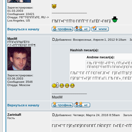
Зарегистрирован:
01.03.2003
_________________
Сообщения: 10421
Откуда: Г€Г°ГЄГіГІГ±ГЄ, RU ->
Los Angeles, US
ГЂГ­Г¤Г°ГҐГ© ГѓГҐГ°Г Г±ГЁГ¬Г®Гў
Вернуться к началу
MaxiM
Добавлено: Воскресенье, Апреля 1, 2012 9:19am
За
ГЃГіГ¤ГіГ№ГЁГ©
Г Г¬ГҐГ°ГЁГЄГ Г­ГҐГ¶
Hashish писал(а):
Andrew писал(а):
ГЉ ГЇГ°ГЁГ¬ГҐГ°Гі, ГҐГ±Г«ГЁ 
ГЇГ®ГЄГ°Г®ГҐГІ ГІГ®Г«ГјГЄГ® 5
ГЉГ°ГіГ·ГҐ ГЄГ®ГЈГ¤Г ГўГєГҐГ§Г¦Г Г
Зарегистрирован:
ГўГ§Г°Г»ГўГ ГҐГІГ±Гї. ГЂ ГІГ», ГІГЁГЇГ
03.06.2003
Сообщения: 3546
Откуда: Moscow
_________________
MaxiM
Вернуться к началу
ZarinkaR
Добавлено: Четверг, Марта 24, 2016 8:58am
Заголов
Гость
Г‡Г¤Г°Г ГўГ±ГІГўГіГ©ГІГҐ. ГЌГіГ¦Г­Г Г«ГЁ Г¬ГҐГ