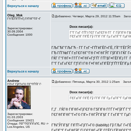
Вернуться к началу
Oleg_Msk
Добавлено: Четверг, Марта 29, 2012 11:55am
Загол
Г†ГЁГІГҐГ«Гј ГґГ®Г°ГіГ¬Г
Doxx писал(а):
Зарегистрирован:
30.09.2004
Г°Г Г±Г·ГҐГІ ГЄГ Г±ГЄГ® Г­Г Г ГўГІГ® Г§
Сообщения: 1000
ГЄГ±ГІГ ГІГЁ Гў ГГІГ ГІГ Гµ Г±ГІГ°Г ГµГ
ГЉГЂГ‘ГЉГЋ - Г­Г Г±Г¬ГҐГёГЁГ«ГЁ, ГЇГ°ГЁГЎГ 
ГЂ ГҐГ№ГҐ Г±ГЄГ®Г°Г® Г¤Г®ГЎГ ГўГїГІ ГЌГ Г«Г
ГЌГ Г°Г®Г¤ Г­ГҐ Г¤Г®Г«Г¦ГҐГ­ ГҐГ§Г¤ГЁГІГј Г­Г
Г°Г Г±Г±ГЄГ Г¦ГіГІ Г® Г¤Г®Г±ГІГЁГ¦ГҐГ­ГЁГїГµ 
Вернуться к началу
Andrew
Добавлено: Пятница, Марта 30, 2012 1:25am
Заголо
ГѓГ«Г ГўГ­Г»Г© ГІГ°ГҐГЇГ Г·
Doxx писал(а):
ГЄГ±ГІГ ГІГЁ Гў ГГІГ ГІГ Гµ Г±ГІГ°Г Гµ
Г„Г . ГЌГ® ГІГ®Г«ГјГЄГ® ГЅГІГ® Г­ГҐ Г¤ГўГҐ Г°
Зарегистрирован:
ГЄГ®ГІГ®Г°Г»Г© ГІГ» Г®ГЎГїГ§Г Г­ Г±ГІГ°Г ГµГ®
01.03.2003
Сообщения: 10421
Откуда: Г€Г°ГЄГіГІГ±ГЄ, RU ->
ГЋГЎГїГ§Г ГІГҐГ«ГјГ­Г»Г© (liability) Гў ГЉГ Г«
Los Angeles, US
Г±ГІГ°Г ГµГ®ГўГ Гї ГЄГ®Г¬ГЇГ Г­ГЁГї ГЇГ®ГЄГ