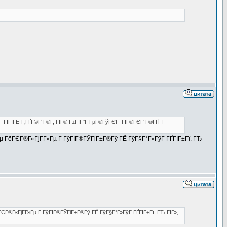
Г ГІГІГЁ-Г‚ГҐГ©Г°Г®Г­, ГІГ® Г±ГІГ°Г ГµГ®ГўГЄГ ГЇГ®ГЄГ°Г®ГҐГІ
Гµ ГёГЄГ®Г«ГјГ­Г»Гµ Г ГўГІГ®ГЎГіГ±Г®Гў ГЁ ГўГ§Г°Г»ГўГ ГҐГІГ±Гї. ГЂ
ГЄГ®Г«ГјГ­Г»Гµ Г ГўГІГ®ГЎГіГ±Г®Гў ГЁ ГўГ§Г°Г»ГўГ ГҐГІГ±Гї. ГЂ ГІГ»,