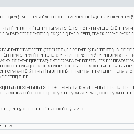
Г±ГІГ°Г ГµГ®ГўГЄГ Г°Г Г§Г¤ГҐГ«ГїГҐГІГ±Гї Г­Г Г®ГЎГїГ§Г ГІГҐГ«ГјГ­ГіГѕ ГЁ Г¤Г®ГЎГ°Г®Гў
 Г¤ГўГҐ Г°Г Г§Г­Г»ГҐ Г±ГІГ°Г ГµГ®ГўГЄГЁ, ГЄГ ГЄ Гў ГђГ®Г±Г±ГЁГЁ, Г Г®Г¤Г­Г 
ГІГ» Г®ГЎГїГ§Г Г­ Г±ГІГ°Г ГµГ®ГўГ ГІГј Г¬Г ГёГЁГ­Гі, Г­Г® ГЄ Г­ГҐГ¬Гі Г¬Г®Г¦
) Гў ГЉГ Г«ГЁГґГ®Г°Г­ГЁГЁ (Г­ГҐ Г§Г­Г Гѕ, ГІГ ГЄ Г«ГЁ Гў Г¤Г°ГіГЈГЁГµ ГёГІГ Г
 Г­ГЁГї ГЇГ®ГЄГ°Г®ГҐГІ Г°Г Г±ГµГ®Г¤Г» Г§Г ГіГ№ГҐГ°ГЎ Г¤Г°ГіГЈГ®Г© Г¬Г ГёГ
¤Г» ГЇГ Г±Г±Г Г¦ГЁГ°Г®Гў Г¤Г°ГіГЈГ®Г© Г¬Г ГёГЁГ­Г», Г­Г® Г­ГҐ ГЇГ®ГЄГ°Г®
ѕГІ Г®Г­ГЁ ГІГ®Г«ГјГЄГ® Г¤Г® Г®ГЇГ°ГҐГ¤ГҐГ«ГҐГ­Г­Г®Г© Г±Г»Г¬Г¬Г». ГЉ ГЇГ°
 ГЄГ ГЄГ®Г©-Г­ГЁГЎГіГ¤Гј ГЃГіГЈГ ГІГІГЁ-Г‚ГҐГ©Г°Г®Г­, ГІГ® Г±ГІГ°Г ГµГ®ГўГЄ
Г ГІГЁГІГј Г±Г Г¬.
Г¦ГҐГёГј ГЇГ®Г¤Г­ГїГІГј ГЅГІГі Г±ГіГ¬Г¬Гі, ГўГЄГ«ГѕГ·ГЁГІГј Г°Г Г§Г­Г»ГҐ Г¤Г°
 Гі ГЄГ®ГЈГ® Г­ГҐГІ Г±ГІГ°Г ГµГ®ГўГЄГЁ ГўГ®Г®ГЎГ№ГҐ, ГІГ® ГІГўГ®Гї Г±ГІГ°
ЄГЁ, Г°Г Г§ГіГ¬ГҐГҐГІГ±Гї, ГЎГіГ¤ГҐГІ ГўГ»ГёГҐ.
¶ГҐГ­Г»?