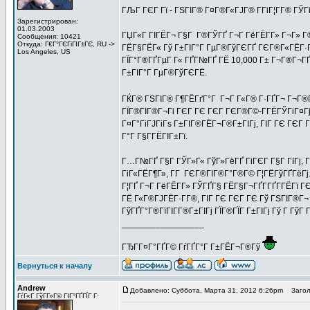
ГЉГ ГЄГ Гї - ГЅГІГ® Г¤Г®Г«ГЈГ® Г­ГіГ¦Г­Г® ГЎ
Зарегистрирован:
01.03.2003
ГЏГ«Г ГІГЁГ¬ Г§Г Г®ГЎГҐ Г¬Г ГёГЁГ­Г» Г¬Г» Г®
Сообщения: 10421
Откуда: Г€Г°ГЄГіГІГ±ГЄ, RU ->
ГЁГ§ГЁГ« Гў Г±ГІГ°Г ГµГ®ГўГЄГҐ ГЄГ®Г«ГЁГ·ГҐГ±
Los Angeles, US
ГЇГ°Г®ГҐГµГ Г« ГҐГ№ГҐ ГЁ 10,000 Г± Г¬Г®Г¬ГҐ
Г±ГІГ°Г ГµГ®ГўГЄГЁ.
ГЌГ® ГЅГІГ® Г¶ГЁГґГ°Г Г¬Г Г«Г® Г·ГҐГ¬ Г¬Г®Г¦
ГЇГ®ГІГ®Г¬Гі ГЄГ ГЄ ГЄГ ГЄГ®Г©-Г­ГЁГЎГіГ¤Гј Г
Г¤Г°ГіГЈГіГѕ Г±ГІГ®ГЁГ¬Г®Г±ГІГј, ГІГ ГЄ ГЄГ Г
Г°Г Г§Г­ГЁГІГ±Гї.
Г…Г№ГҐ Г§Г ГЎГ»Г« ГўГ»ГёГҐ ГіГЄГ Г§Г ГІГј, Г
ГіГ«ГЁГ¶Г», Г­Г ГЄГ®ГІГ®Г°Г®Г© Г¦ГЁГўГҐГёГ
Г¦ГҐ Г¬Г ГёГЁГ­Г» ГЎГҐГ§ ГЁГ§Г¬ГҐГ­ГҐГ­ГЁГї 
ГЁ Г«Г®ГЈГЁГ·Г­Г®, ГІГ ГЄ ГЄГ ГЄ Гў ГЅГІГ®Г¬
ГўГҐГ°Г®ГїГІГ­Г®Г±ГІГј ГЇГ®ГЇГ Г±ГІГј Гў Г ГўГ
_________________
ГЂГ­Г¤Г°ГҐГ© ГѓГҐГ°Г Г±ГЁГ¬Г®Гў
Вернуться к началу
Andrew
Добавлено: Суббота, Марта 31, 2012 6:26pm
Заголо
ГѓГ«Г ГўГ­Г»Г© ГІГ°ГҐГЇГ Г·