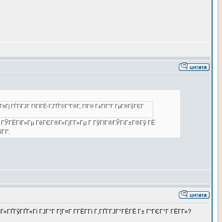
¤Гј ГЃГіГЈГ ГІГІГЁ-Г‚ГҐГ©Г°Г®Г­, ГІГ® Г±ГІГ°Г ГµГ®ГўГЄГ
­Г ГЎГЁГІГ»Гµ ГёГЄГ®Г«ГјГ­Г»Гµ Г ГўГІГ®ГЎГіГ±Г®Гў ГЁ
ГІ".
«ГҐГўГҐГ«Гі ГЈГ°Г Г¦Г¤Г Г­ГЁГ­Гі Г‚ГҐГ­ГЈГ°ГЁГЁ Г± Г“ГЄГ°Г ГЁГ­Г»?