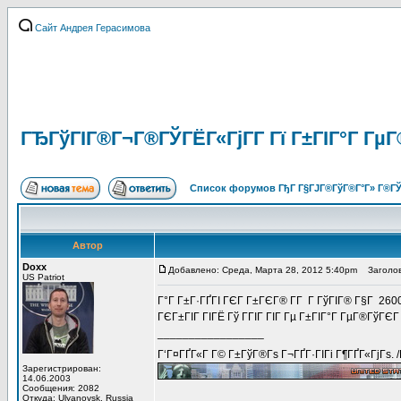
Сайт Андрея Герасимова
ГЂГўГІГ®Г¬Г®ГЎГЁГ«ГјГ­Г Гї Г±ГІГ°Г ГµГ
Список форумов ГђГ Г§ГЈГ®ГўГ®Г°Г» Г®ГЎ
Автор
Doxx
Добавлено: Среда, Марта 28, 2012 5:40pm
Заголов
US Patriot
Г°Г Г±Г·ГҐГІ ГЄГ Г±ГЄГ® Г­Г Г ГўГІГ® Г§Г 260
ГЄГ±ГІГ ГІГЁ Гў ГГІГ ГІГ Гµ Г±ГІГ°Г ГµГ®ГўГЄ
_________________
Г‘Г¤ГҐГ«Г Г© Г±ГўГ®Гѕ Г¬ГҐГ·ГІГі Г¶ГҐГ«ГјГѕ. 
Зарегистрирован:
14.06.2003
Сообщения: 2082
Откуда: Ulyanovsk, Russia