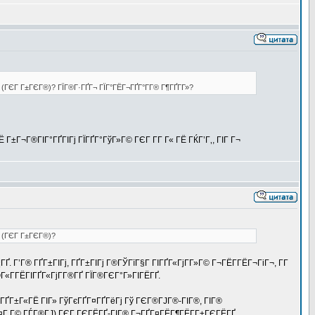
ѕ (ГЄГ Г±ГЄГ®)? ГЇГ®Г·ГҐГ¬ ГЇГ°ГЁГ¬ГҐГ°Г­Г® Г¶ГҐГ­Г»?
Г±Г¬Г®ГІГ°ГҐГІГј ГЇГҐГ°ГўГ»Г© ГЄГ Г­Г Г« ГЁ ГЌГ’Г‚, ГІГ Г¬
ѕ (ГЄГ Г±ГЄГ®)?
. Г’Г® ГҐГ±ГІГј, ГҐГ±ГІГј Г®ГЎГїГ§Г ГІГҐГ«ГјГ­Г»Г© Г¬ГЁГ­ГЁГ¬ГіГ¬, Г­Г
®Г«Г­ГЁГІГҐГ«ГјГ­Г®ГҐ ГЇГ®ГЄГ°Г»ГІГЁГҐ.
ІГ® ГҐГ±Г«ГЁ ГІГ» ГўГєГҐГ¤ГҐГёГј Гў ГЄГ®ГЈГ®-ГІГ®, ГІГ®
 Г¤Г Г© ГЃГ®ГЈ) ГЄГ ГЄГЁГҐ-ГІГ® Г¬ГҐГ¤ГЁГ¶ГЁГ­Г±ГЄГЁГҐ