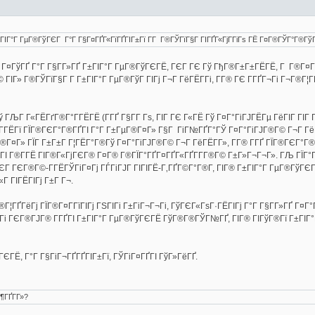
Г±ГІГ°Г ГµГ®ГўГЄГ Г°Г Г§Г¤ГҐГ«ГїГҐГІГ±Гї Г­Г Г®ГЎГїГ§Г ГІГҐГ«ГјГ­ГіГѕ ГЁ Г¤Г®ГЎГ°Г®Гў
 Г¤ГўГҐ Г°Г Г§Г­Г»ГҐ Г±ГІГ°Г ГµГ®ГўГЄГЁ, ГЄГ ГЄ Гў ГђГ®Г±Г±ГЁГЁ, Г Г®Г¤Г­Г 
ГІГ» Г®ГЎГїГ§Г Г­ Г±ГІГ°Г ГµГ®ГўГ ГІГј Г¬Г ГёГЁГ­Гі, Г­Г® ГЄ Г­ГҐГ¬Гі Г¬Г®Г¦
) Гў ГЉГ Г«ГЁГґГ®Г°Г­ГЁГЁ (Г­ГҐ Г§Г­Г Гѕ, ГІГ ГЄ Г«ГЁ Гў Г¤Г°ГіГЈГЁГµ ГёГІГ Г
 Г­ГЁГї ГЇГ®ГЄГ°Г®ГҐГІ Г°Г Г±ГµГ®Г¤Г» Г§Г ГіГ№ГҐГ°ГЎ Г¤Г°ГіГЈГ®Г© Г¬Г ГёГ
¤Г» ГЇГ Г±Г±Г Г¦ГЁГ°Г®Гў Г¤Г°ГіГЈГ®Г© Г¬Г ГёГЁГ­Г», Г­Г® Г­ГҐ ГЇГ®ГЄГ°Г®
ѕГІ Г®Г­ГЁ ГІГ®Г«ГјГЄГ® Г¤Г® Г®ГЇГ°ГҐГ¤ГҐГ«ГҐГ­Г­Г®Г© Г±Г»Г¬Г¬Г». ГЉ ГЇГ°
 ГЄГ ГЄГ®Г©-Г­ГЁГЎГіГ¤Гј ГЃГіГЈГ ГІГІГЁ-Г‚ГҐГ©Г°Г®Г­, ГІГ® Г±ГІГ°Г ГµГ®ГўГЄ
Г ГІГЁГІГј Г±Г Г¬.
Г¦ГҐГёГј ГЇГ®Г¤Г­ГїГІГј ГЅГІГі Г±ГіГ¬Г¬Гі, ГўГЄГ«ГѕГ·ГЁГІГј Г°Г Г§Г­Г»ГҐ Г¤Г°
 Гі ГЄГ®ГЈГ® Г­ГҐГІ Г±ГІГ°Г ГµГ®ГўГЄГЁ ГўГ®Г®ГЎГ№ГҐ, ГІГ® ГІГўГ®Гї Г±ГІГ°
ЄГЁ, Г°Г Г§ГіГ¬ГҐГҐГІГ±Гї, ГЎГіГ¤ГҐГІ ГўГ»ГёГҐ.
¶ГҐГ­Г»?