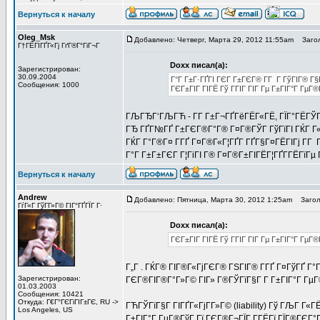
Вернуться к началу
Oleg_Msk
Добавлено: Четверг, Марта 29, 2012 11:55am
Загол
Г†ГЁГІГҐГ«Гј ГґГ®Г°ГіГ¬Г
Doxx писал(а):
Зарегистрирован:
30.09.2004
Г°Г Г±Г·ГҐГІ ГЄГ Г±ГЄГ® Г­Г Г ГўГІГ® Г§
Сообщения: 1000
ГЄГ±ГІГ ГІГЁ Гў ГГІГ ГІГ Гµ Г±ГІГ°Г ГµГ
ГЉГЂГ‘ГЉГЋ - Г­Г Г±Г¬ГҐГёГЁГ«ГЁ, ГЇГ°ГЁГЎГ 
ГЂ ГҐГ№ГҐ Г±ГЄГ®Г°Г® Г¤Г®ГЎГ ГўГїГІ ГЌГ Г«Г
ГЌГ Г°Г®Г¤ Г­ГҐ Г¤Г®Г«Г¦ГҐГ­ ГҐГ§Г¤ГЁГІГј Г­Г
Г°Г Г±Г±ГЄГ Г¦ГіГІ Г® Г¤Г®Г±ГІГЁГ¦ГҐГ­ГЁГїГµ 
Вернуться к началу
Andrew
Добавлено: Пятница, Марта 30, 2012 1:25am
Заголо
ГѓГ«Г ГўГ­Г»Г© ГІГ°ГҐГЇГ Г·
Doxx писал(а):
ГЄГ±ГІГ ГІГЁ Гў ГГІГ ГІГ Гµ Г±ГІГ°Г Гµ
Г„Г . ГЌГ® ГІГ®Г«ГјГЄГ® ГЅГІГ® Г­ГҐ Г¤ГўГҐ Г°
Зарегистрирован:
ГЄГ®ГІГ®Г°Г»Г© ГІГ» Г®ГЎГїГ§Г Г­ Г±ГІГ°Г ГµГ®
01.03.2003
Сообщения: 10421
Откуда: Г€Г°ГЄГіГІГ±ГЄ, RU ->
ГЋГЎГїГ§Г ГІГҐГ«ГјГ­Г»Г© (liability) Гў ГЉГ Г«
Los Angeles, US
Г±ГІГ°Г ГµГ®ГўГ Гї ГЄГ®Г¬ГЇГ Г­ГЁГї ГЇГ®ГЄГ