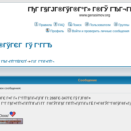
ГђГ Г§ГЈГ®ГўГ®Г°Г» Г®ГЎ ГЂГ¬Г
www.gerasimov.org
Правила
FAQ
Поиск
Пользователи
Группы
Профиль
Войти и проверить личные сообщения
®ГўГЄГ Гў Г‘ГГЂ
 ГЂГ¬ГҐГ°ГЁГЄГҐ
->
Г‡Г Г°ГіГ«ГҐГ¬
Сообщение
ок сообщения:
0ГЄ Г¤Г Г« Г°ГҐГ§ГіГ«ГјГІГ ГІ: 266ГЄ-347ГЄ Гў ГЈГ®Г¤
Г Г°Г Г§Г¤ГҐГ«ГїГҐГІГ±Гї Г­Г Г®ГЎГїГ§Г ГІГҐГ«ГјГ­ГіГѕ ГЁ Г¤Г®ГЎГ°Г®ГўГ®Г«Гј
/Doxx/