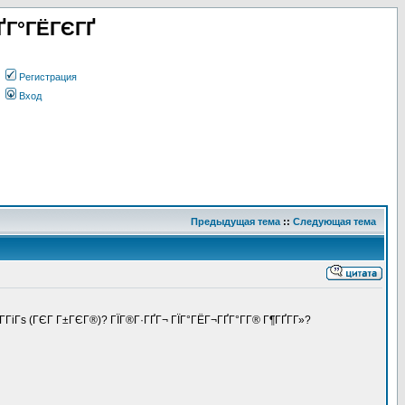
ҐГ°ГЁГЄГҐ
Регистрация
Вход
Предыдущая тема
::
Следующая тема
Г­ГіГѕ (ГЄГ Г±ГЄГ®)? ГЇГ®Г·ГҐГ¬ ГЇГ°ГЁГ¬ГҐГ°Г­Г® Г¶ГҐГ­Г»?