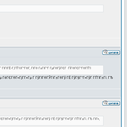
Г ГІГІГЁ-Г‚ГҐГ©Г°Г®Г­, ГІГ® Г±ГІГ°Г ГµГ®ГўГЄГ ГЇГ®ГЄГ°Г®ГҐГІ
Гµ ГёГЄГ®Г«ГјГ­Г»Гµ Г ГўГІГ®ГЎГіГ±Г®Гў ГЁ ГўГ§Г°Г»ГўГ ГҐГІГ±Гї. ГЂ
ГЄГ®Г«ГјГ­Г»Гµ Г ГўГІГ®ГЎГіГ±Г®Гў ГЁ ГўГ§Г°Г»ГўГ ГҐГІГ±Гї. ГЂ ГІГ»,