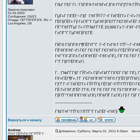
ГЉГ ГЄГ Гї - ГЅГІГ® Г¤Г®Г«ГЈГ® Г­ГіГ¦Г­Г® ГЎ
Зарегистрирован:
01.03.2003
ГЏГ«Г ГІГЁГ¬ Г§Г Г®ГЎГҐ Г¬Г ГёГЁГ­Г» Г¬Г» Г®
Сообщения: 10421
Откуда: Г€Г°ГЄГіГІГ±ГЄ, RU ->
ГЁГ§ГЁГ« Гў Г±ГІГ°Г ГµГ®ГўГЄГҐ ГЄГ®Г«ГЁГ·ГҐГ±
Los Angeles, US
ГЇГ°Г®ГҐГµГ Г« ГҐГ№ГҐ ГЁ 10,000 Г± Г¬Г®Г¬ГҐ
Г±ГІГ°Г ГµГ®ГўГЄГЁ.
ГЌГ® ГЅГІГ® Г¶ГЁГґГ°Г Г¬Г Г«Г® Г·ГҐГ¬ Г¬Г®Г¦
ГЇГ®ГІГ®Г¬Гі ГЄГ ГЄ ГЄГ ГЄГ®Г©-Г­ГЁГЎГіГ¤Гј Г
Г¤Г°ГіГЈГіГѕ Г±ГІГ®ГЁГ¬Г®Г±ГІГј, ГІГ ГЄ ГЄГ Г
Г°Г Г§Г­ГЁГІГ±Гї.
Г…Г№ГҐ Г§Г ГЎГ»Г« ГўГ»ГёГҐ ГіГЄГ Г§Г ГІГј, Г
ГіГ«ГЁГ¶Г», Г­Г ГЄГ®ГІГ®Г°Г®Г© Г¦ГЁГўГҐГёГ
Г¦ГҐ Г¬Г ГёГЁГ­Г» ГЎГҐГ§ ГЁГ§Г¬ГҐГ­ГҐГ­ГЁГї 
ГЁ Г«Г®ГЈГЁГ·Г­Г®, ГІГ ГЄ ГЄГ ГЄ Гў ГЅГІГ®Г¬
ГўГҐГ°Г®ГїГІГ­Г®Г±ГІГј ГЇГ®ГЇГ Г±ГІГј Гў Г ГўГ
_________________
ГЂГ­Г¤Г°ГҐГ© ГѓГҐГ°Г Г±ГЁГ¬Г®Гў
Вернуться к началу
Andrew
Добавлено: Суббота, Марта 31, 2012 6:26pm
Заголо
ГѓГ«Г ГўГ­Г»Г© ГІГ°ГҐГЇГ Г·