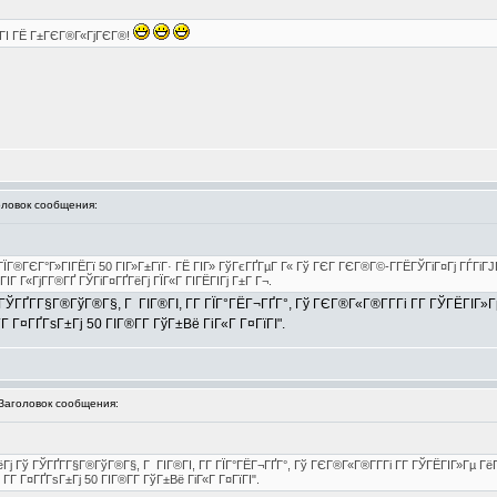
Г ГІ ГЁ Г±ГЄГ®Г«ГјГЄГ®!
овок сообщения:
ЇГ®ГЄГ°Г»ГІГЁГї 50 ГІГ»Г±ГїГ· ГЁ ГІГ» ГўГєГҐГµГ Г« Гў ГЄГ ГЄГ®Г©-Г­ГЁГЎГіГ¤Гј ГЃГіГЈ
Г Г«ГјГ­Г®ГҐ ГЎГіГ¤ГҐГёГј ГЇГ«Г ГІГЁГІГј Г±Г Г¬.
ГҐГ­Г§Г®ГўГ®Г§, Г ГІГ®ГІ, Г­Г ГЇГ°ГЁГ¬ГҐГ°, Гў ГЄГ®Г«Г®Г­Г­Гі Г­Г ГЎГЁГІГ»
 Г­Г Г¤ГҐГѕГ±Гј 50 ГІГ®Г­Г­ ГўГ±Вё ГіГ«Г Г¤ГїГІ".
аголовок сообщения:
 Гў ГЎГҐГ­Г§Г®ГўГ®Г§, Г ГІГ®ГІ, Г­Г ГЇГ°ГЁГ¬ГҐГ°, Гў ГЄГ®Г«Г®Г­Г­Гі Г­Г ГЎГЁГІГ»Гµ Гё
, Г­Г Г¤ГҐГѕГ±Гј 50 ГІГ®Г­Г­ ГўГ±Вё ГіГ«Г Г¤ГїГІ".