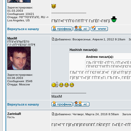
Зарегистрирован:
01.03.2003
_________________
Сообщения: 10421
Откуда: Г€Г°ГЄГіГІГ±ГЄ, RU ->
Los Angeles, US
ГЂГ­Г¤Г°ГҐГ© ГѓГҐГ°Г Г±ГЁГ¬Г®Гў
Вернуться к началу
MaxiM
Добавлено: Воскресенье, Апреля 1, 2012 9:19am
За
ГЃГіГ¤ГіГ№ГЁГ©
Г Г¬ГҐГ°ГЁГЄГ Г­ГҐГ¶
Hashish писал(а):
Andrew писал(а):
ГЉ ГЇГ°ГЁГ¬ГҐГ°Гі, ГҐГ±Г«ГЁ 
ГЇГ®ГЄГ°Г®ГҐГІ ГІГ®Г«ГјГЄГ® 5
ГЉГ°ГіГ·ГҐ ГЄГ®ГЈГ¤Г ГўГєГҐГ§Г¦Г Г
Зарегистрирован:
ГўГ§Г°Г»ГўГ ГҐГІГ±Гї. ГЂ ГІГ», ГІГЁГЇГ
03.06.2003
Сообщения: 3546
Откуда: Moscow
_________________
MaxiM
Вернуться к началу
ZarinkaR
Добавлено: Четверг, Марта 24, 2016 8:58am
Заголов
Гость
Г‡Г¤Г°Г ГўГ±ГІГўГіГ©ГІГҐ. ГЌГіГ¦Г­Г Г«ГЁ Г¬ГҐГ