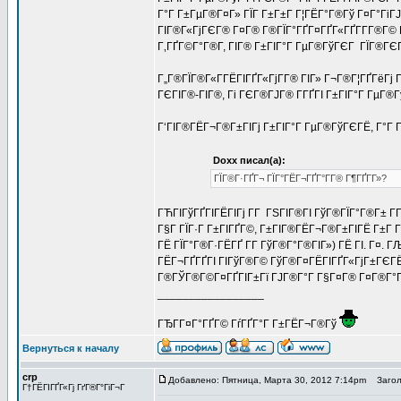
Г°Г Г±ГµГ®Г¤Г» ГЇГ Г±Г±Г Г¦ГЁГ°Г®Гў Г¤Г°ГіГЈ
ГІГ®Г«ГјГЄГ® Г¤Г® Г®ГЇГ°ГҐГ¤ГҐГ«ГҐГ­Г­Г®Г© Г
Г‚ГҐГ©Г°Г®Г­, ГІГ® Г±ГІГ°Г ГµГ®ГўГЄГ ГЇГ®ГЄГ°
Г„Г®ГЇГ®Г«Г­ГЁГІГҐГ«ГјГ­Г® ГІГ» Г¬Г®Г¦ГҐГёГј Г
ГЄГІГ®-ГІГ®, Гі ГЄГ®ГЈГ® Г­ГҐГІ Г±ГІГ°Г ГµГ®
Г‘ГІГ®ГЁГ¬Г®Г±ГІГј Г±ГІГ°Г ГµГ®ГўГЄГЁ, Г°Г Г
Doxx писал(а):
ГЇГ®Г·ГҐГ¬ ГЇГ°ГЁГ¬ГҐГ°Г­Г® Г¶ГҐГ­Г»?
ГЋГІГўГҐГІГЁГІГј Г­Г ГЅГІГ®ГІ ГўГ®ГЇГ°Г®Г± Г
Г§Г ГЇГ·Г Г±ГІГҐГ©, Г±ГІГ®ГЁГ¬Г®Г±ГІГЁ Г±Г 
ГЁ ГЇГ°Г®Г·ГЁГҐ Г­Г ГўГ®Г°Г®ГІГ») ГЁ ГІ. Г¤. 
ГЁГ¬ГҐГҐГІ ГІГўГ®Г© ГўГ®Г¤ГЁГІГҐГ«ГјГ±ГЄГЁГ©
Г®ГЎГ®Г©Г¤ГҐГІГ±Гї ГЈГ®Г°Г Г§Г¤Г® Г¤Г®Г°Г®Г¦
_________________
ГЂГ­Г¤Г°ГҐГ© ГѓГҐГ°Г Г±ГЁГ¬Г®Гў
Вернуться к началу
crp
Добавлено: Пятница, Марта 30, 2012 7:14pm
Заголо
Г†ГЁГІГҐГ«Гј ГґГ®Г°ГіГ¬Г