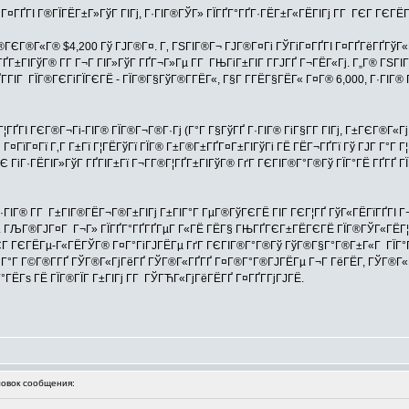
ГіГ¤ГҐГІ Г®ГЇГЁГ±Г»ГўГ ГІГј, Г·ГІГ®ГЎГ» ГЇГҐГ°ГҐГ·ГЁГ±Г«ГЁГІГј Г­Г ГЄГ ГЄГ
ГЄГ®Г«Г® $4,200 Гў ГЈГ®Г¤. Г‚ ГЅГІГ®Г¬ ГЈГ®Г¤Гі ГЎГіГ¤ГҐГІ Г¤ГҐГёГҐГўГ«ГҐ 
ГІГўГ® Г­Г Г¬Г ГІГ»ГўГ ГҐГ¬Г»Гµ Г­Г ГЊГіГ±ГІГ Г­ГЈГҐ Г¬ГЁГ«Гј. Г„Г® ГЅГІГ®ГЈ
Г­ГІГ ГЇГ®ГЄГіГЇГЄГЁ - ГЇГ®Г§ГўГ®Г­ГЁГ«, Г§Г Г­ГЁГ§ГЁГ« Г¤Г® 6,000, Г·ГІГ
ГҐГІ ГЄГ®Г¬Гі-ГІГ® ГЇГ®Г¬Г®Г·Гј (Г°Г Г§ГўГҐ Г·ГІГ® ГіГ§Г­Г ГІГј, Г±ГЄГ®Г«
¤ГїГ¤Гї Г‚Г Г±Гї Г¦ГЁГўГї ГЇГ® Г±Г®Г±ГҐГ¤Г±ГІГўГі ГЁ ГЁГ¬ГҐГї Гў ГЈГ Г°Г Г¦
Є ГіГ·ГЁГІГ»ГўГ ГҐГІГ±Гї Г¬Г­Г®Г¦ГҐГ±ГІГўГ® ГґГ ГЄГІГ®Г°Г®Гў ГЇГ°ГЁ ГҐГҐ ГЇ
·ГІГ® Г­Г Г±ГІГ®ГЁГ¬Г®Г±ГІГј Г±ГІГ°Г ГµГ®ГўГЄГЁ ГІГ ГЄГ¦ГҐ ГўГ«ГЁГїГҐГІ Г
ј. ГЉГ®ГЈГ¤Г Г¬Г» ГЇГҐГ°ГҐГҐГµГ Г«ГЁ ГЁГ§ ГЊГҐГЄГ±ГЁГЄГЁ ГЇГ®ГЎГ«ГЁГ¦Г
ГЄГ ГЄГЁГµ-Г«ГЁГЎГ® Г¤Г°ГіГЈГЁГµ ГґГ ГЄГІГ®Г°Г®Гў ГўГ®Г§Г°Г®Г±Г«Г ГЇГ°Г®Г
 Г°Г Г©Г®Г­ГҐ ГЎГ®Г«ГјГёГҐ ГЎГ®Г«ГҐГҐ Г¤Г®Г°Г®ГЈГЁГµ Г¬Г ГёГЁГ­, ГЎГ®Г«Гј
 Г°ГЁГѕ ГЁ ГЇГ®ГЇГ Г±ГІГј Г­Г ГЎГЋГ«ГјГёГЁГҐ Г¤ГҐГ­ГјГЈГЁ.
вок сообщения: