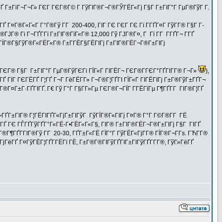
ЁГҐ Г±ГіГ¬Г¬Г» ГЄГ ГЄГ®Г© Г ГўГІГ®Г¬Г®ГЎГЁГ«Гј Г§Г Г±ГІГ°Г ГµГ®ГўГ Г­.
Г¤Г®Г«Г«Г Г°Г®Гў Г­Г 200-400, ГІГ ГЄ ГЄГ ГЄ Гї Г­ГҐГ¤Г ГўГ­Г® Г§Г Г­
Г® Гі Г¬ГҐГ­Гї Г±ГІГ®ГїГ«Г® 12,000 Гў ГЈГ®Г¤, Г Гї Г­Г Г­ГҐГ¬ Г­ГҐ
® ГЇГ®Г§ГўГ®Г«ГЁГ«Г® Г±Г­ГЁГ§ГЁГІГј Г±ГІГ®ГЁГ¬Г®Г±ГІГј
ГјГЄГ® Г§Г Г±ГІГ°Г ГµГ®ГўГЄГі ГЇГ«Г ГІГЁГ¬ ГЄГ®Г­ГЄГ°ГҐГІГ­Г® Г¬Г»
),
ГҐ ГІГ ГЄГЁГҐ Г¦ГҐ Г¬Г ГёГЁГ­Г» Г¬Г®Г¦ГҐГІ ГЇГ«Г ГІГЁГІГј Г±Г®ГўГ±ГҐГ¬
Г®Г¤Г±Г·ГҐГІГҐ. Г€ Гў Г°Г Г§Г­Г»Гµ ГЄГ®Г¬ГЇГ Г­ГЁГїГµ Г¶ГҐГ­Г ГІГ®Г¦ГҐ
¬ГҐГ±ГІГ® Г¦ГЁГІГҐГ«ГјГ±ГІГўГ ГўГЇГ®Г«ГІГј Г¤Г® Г°Г Г©Г®Г­Г ГЁ
Ґ ГЄ ГЃГҐГўГҐГ°Г«ГЁ-Г•ГЁГ«Г«Г§, ГІГ® Г±ГІГ®ГЁГ¬Г®Г±ГІГј Г§Г ГІГҐ
¶ГҐГ­ГІГ®Гў Г­Г 20-30, ГҐГ±Г«ГЁ ГЇГ°Г ГўГЁГ«ГјГ­Г® ГЇГ®Г¬Г­Гѕ. ГЋГ­Г®
ГёГҐ Г¤ГўГЁГ¦ГҐГ­ГЁГї ГЁ, Г±Г®Г®ГІГўГҐГІГ±ГІГўГҐГ­Г­Г®, ГўГ»ГёГҐ