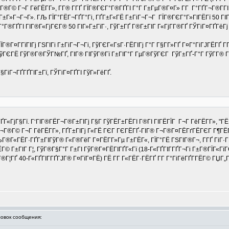
Г®Г© Г¬Г ГёГЁГ­Г», Г­Г® Г­ГҐ ГЇГ®ГЄГ°Г®ГҐГІ Г°Г Г±ГµГ®Г¤Г» Г­Г Г°ГҐГ¬Г®Г­ГІ
±Г»Г¬Г¬Г». ГЉ ГЇГ°ГЁГ¬ГҐГ°Гі, ГҐГ±Г«ГЁ Г±ГіГ¬Г¬Г ГЇГ®ГЄГ°Г»ГІГЁГї 50 ГІГ»
Г®ГҐГІ ГІГ®Г«ГјГЄГ® 50 ГІГ»Г±ГїГ·, ГўГ±ГҐ Г®Г±ГІГ Г«ГјГ­Г®ГҐ ГЎГіГ¤ГҐГёГј Г
ЇГ®Г¤Г­ГїГІГј ГЅГІГі Г±ГіГ¬Г¬Гі, ГўГЄГ«ГѕГ·ГЁГІГј Г°Г Г§Г­Г»ГҐ Г¤Г°ГіГЈГЁГҐ Г
ГўГЄГЁ ГўГ®Г®ГЎГ№ГҐ, ГІГ® ГІГўГ®Гї Г±ГІГ°Г ГµГ®ГўГЄГ ГўГ±ГҐ-Г°Г ГўГ­Г® Г§Г
§ГіГ¬ГҐГҐГІГ±Гї, ГЎГіГ¤ГҐГІ ГўГ»ГёГҐ.
­ГҐГ«ГјГ§Гї. Г‘ГІГ®ГЁГ¬Г®Г±ГІГј Г§Г ГўГЁГ±ГЁГІ Г®ГІ ГІГЁГЇГ Г¬Г ГёГЁГ­Г»,
Г¬Г®Г© Г¬Г ГёГЁГ­Г», ГҐГ±ГІГј Г«ГЁ ГЄГ ГЄГЁГҐ-ГІГ® Г¬Г®Г¤ГЁГґГЁГЄГ Г¶ГЁ
ГЉГ®Г«ГЁГ·ГҐГ±ГІГўГ® Г«Г®ГёГ Г¤ГЁГ­Г»Гµ Г±ГЁГ«, ГЇГ°ГЁ ГЅГІГ®Г¬, Г­ГҐ ГіГ·Г
 Г±ГІГ Г¦, ГўГ®Г§Г°Г Г±ГІ ГўГ®Г¤ГЁГІГҐГ«Гї (18-Г«ГҐГІГ­ГҐГ¬Гі Г±Г®ГЇГ«ГїГЄ
ГҐ 40-Г«ГҐГІГ­ГҐГЈГ® Г¤ГїГ¤ГЁ) ГЁ Г­Г Г«ГЁГ·ГЁГҐ Г­Г Г°ГіГёГҐГ­ГЁГ© ГЏГ„Г
вок сообщения: