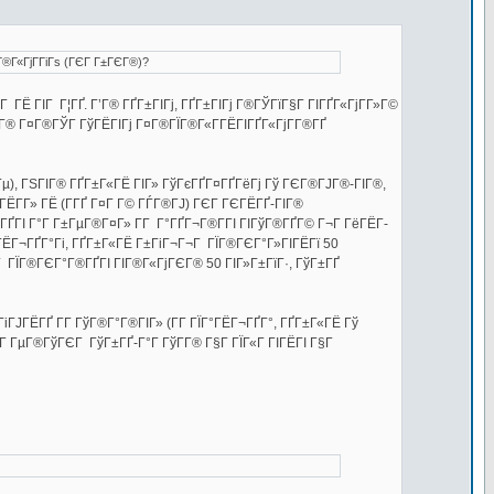
Г®Г«ГјГ­ГіГѕ (ГЄГ Г±ГЄГ®)?
ГЁ ГІГ Г¦ГҐ. Г’Г® ГҐГ±ГІГј, ГҐГ±ГІГј Г®ГЎГїГ§Г ГІГҐГ«ГјГ­Г»Г©
Г­Г® Г¤Г®ГЎГ ГўГЁГІГј Г¤Г®ГЇГ®Г«Г­ГЁГІГҐГ«ГјГ­Г®ГҐ
ІГ Гµ), ГЅГІГ® ГҐГ±Г«ГЁ ГІГ» ГўГєГҐГ¤ГҐГёГј Гў ГЄГ®ГЈГ®-ГІГ®,
ЁГ­Г» ГЁ (Г­ГҐ Г¤Г Г© ГЃГ®ГЈ) ГЄГ ГЄГЁГҐ-ГІГ®
ГҐГІ Г°Г Г±ГµГ®Г¤Г» Г­Г Г°ГҐГ¬Г®Г­ГІ ГІГўГ®ГҐГ© Г¬Г ГёГЁГ­
ГЁГ¬ГҐГ°Гі, ГҐГ±Г«ГЁ Г±ГіГ¬Г¬Г ГЇГ®ГЄГ°Г»ГІГЁГї 50
Г ГЇГ®ГЄГ°Г®ГҐГІ ГІГ®Г«ГјГЄГ® 50 ГІГ»Г±ГїГ·, ГўГ±ГҐ
ГіГЈГЁГҐ Г­Г ГўГ®Г°Г®ГІГ» (Г­Г ГЇГ°ГЁГ¬ГҐГ°, ГҐГ±Г«ГЁ Гў
Г ГµГ®ГўГЄГ ГўГ±ГҐ-Г°Г ГўГ­Г® Г§Г ГЇГ«Г ГІГЁГІ Г§Г