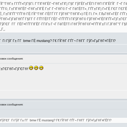
ГЇГ°Г®Г± Г­ГҐГ«ГјГ§Гї. Г‘ГІГ®ГЁГ¬Г®Г±ГІГј Г§Г ГўГЁГ±ГЁГІ Г®ГІ ГІГЁГЇГ Г¬Г 
ГҐГ©, Г±ГІГ®ГЁГ¬Г®Г±ГІГЁ Г±Г Г¬Г®Г© Г¬Г ГёГЁГ­Г», ГҐГ±ГІГј Г«ГЁ ГЄГ ГЄГЁ
Г±ГІГҐГ°ГҐГ® ГЁ ГЇГ°Г®Г·ГЁГҐ Г­Г ГўГ®Г°Г®ГІГ») ГЁ ГІ. Г¤. ГЉГ®Г«ГЁГ·ГҐГ±Г
 ГЎГ®Г«ГјГёГ®ГҐ Г§Г­Г Г·ГҐГ­ГЁГҐ ГЁГ¬ГҐГҐГІ ГІГўГ®Г© ГўГ®Г¤ГЁГІГҐГ«ГјГ±ГЄГ
ГўГЄГ Г­Г ГЁГ¤ГҐГ­ГІГЁГ·Г­ГіГѕ Г¬Г ГёГЁГ­Гі Г®ГЎГ®Г©Г¤ГҐГІГ±Гї ГЈГ®Г°Г Г§
„Г„.
 Гі ГўГ Г± Г­Г bmw ГЁ mustang? Г€ ГЇГ®Г·ГҐГ¬ Г®Г­Г ГўГ»ГµГ®Г¤ГЁГІ?
вок сообщения:
ГЁ Г±ГЄГ®Г«ГјГЄГ®!
вок сообщения:
®ГўГЄГ Гі ГўГ Г± Г­Г bmw ГЁ mustang? Г€ ГЇГ®Г·ГҐГ¬ Г®Г­Г ГўГ»ГµГ®Г¤ГЁГІ?