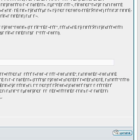
 ГІГўГ®ГҐГ© Г¬Г ГёГЁГ­Г». ГЏГ°ГЁГ·ГҐГ¬, ГЇГ®ГЄГ°Г»ГўГ ГѕГІ Г®Г­ГЁ
Г±ГїГ· ГЁ ГІГ» ГўГєГҐГµГ Г« Гў ГЄГ ГЄГ®Г©-Г­ГЁГЎГіГ¤Гј ГЃГіГЈГ ГІГІГЁ-
ЇГ«Г ГІГЁГІГј Г±Г Г¬.
­Г ГўГ®Г°Г®ГІГ» (Г­Г ГЇГ°ГЁГ¬ГҐГ°, ГҐГ±Г«ГЁ Гў ГІГҐГЎГї ГўГєГҐГ¤ГҐГІ
 ГЇГ«Г ГІГЁГІ Г§Г Г°ГҐГ¬Г®Г­ГІ).
 "ГЁГ­Г¤ГҐГЄГ±Г ГҐГҐ Г«Г®Г¬Г ГҐГ¬Г®Г±ГІГЁ", Г±ГІГ®ГЁГ¬Г®Г±ГІГЁ
ГЁ Гі Г¬Г ГёГЁГ­Г» (Г­ГҐГ§Г ГўГ®Г¤Г±ГЄГЁГҐ Г¤ГЁГ±ГЄГЁ, Г±ГІГҐГ°ГҐГ®
ЁГІГ»ГўГ ГҐГІГ±Гї. Г’Г ГЄГ¦ГҐ ГЎГ®Г«ГјГёГ®ГҐ Г§Г­Г Г·ГҐГ­ГЁГҐ
Гі Г±ГІГ°Г ГµГ®ГўГЄГ Г­Г ГЁГ¤ГҐГ­ГІГЁГ·Г­ГіГѕ Г¬Г ГёГЁГ­Гі
„.