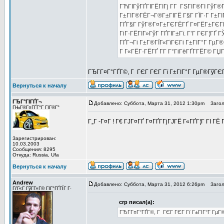
ГЋГІГўГҐГІГЁГІГј Г­Г ГЅГІГ®ГІ ГўГ®
Г±ГІГ®ГЁГ¬Г®Г±ГІГЁ Г§Г ГЇГ·Г Г±ГІ
ГҐГ§Г ГўГ®Г¤Г±ГЄГЁГҐ Г¤ГЁГ±ГЄГЁ, 
ГіГ·ГЁГІГ»ГўГ ГҐГІГ±Гї. Г’Г ГЄГ¦ГҐ
ГҐГ¬Гі Г±Г®ГЇГ«ГїГЄГі Г±ГІГ°Г ГµГ®
Г Г«ГЁГ·ГЁГҐ Г­Г Г°ГіГёГҐГ­ГЁГ© ГЏГ
ГЂГ­Г¤Г°ГҐГ©, Г ГЄГ ГЄГ Гї Г±ГІГ°Г ГµГ®ГўГЄГ
Вернуться к началу
ГЂГ°ГІГҐГ¬
Добавлено: Суббота, Марта 31, 2012 1:30pm
Заголо
ГЊГ®Г¤ГҐГ°Г ГІГ®Г°
Г„Г -Г¤Г ! Г€ ГЈГ¤ГҐ Г¤ГҐГ­ГјГЈГЁ Г«ГҐГ¦Г ГІ 
Зарегистрирован:
10.03.2003
Сообщения: 8295
Откуда: Russia, Ufa
Вернуться к началу
Andrew
Добавлено: Суббота, Марта 31, 2012 6:26pm
Заголо
ГѓГ«Г ГўГ­Г»Г© ГІГ°ГҐГЇГ Г·
crp писал(а):
ГЂГ­Г¤Г°ГҐГ©, Г ГЄГ ГЄГ Гї Г±ГІГ°Г ГµГ