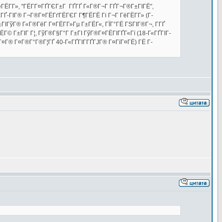
ГёГЁГ­Г», "ГЁГ­Г¤ГҐГЄГ±Г ГҐГҐ Г«Г®Г¬Г ГҐГ¬Г®Г±ГІГЁ",
ГҐ-ГІГ® Г¬Г®Г¤ГЁГґГЁГЄГ Г¶ГЁГЁ Гі Г¬Г ГёГЁГ­Г» (Г­
ІГўГ® Г«Г®ГёГ Г¤ГЁГ­Г»Гµ Г±ГЁГ«, ГЇГ°ГЁ ГЅГІГ®Г¬, Г­ГҐ
ЁГ© Г±ГІГ Г¦, ГўГ®Г§Г°Г Г±ГІ ГўГ®Г¤ГЁГІГҐГ«Гї (18-Г«ГҐГІГ­
Г¤Г® Г¤Г®Г°Г®Г¦ГҐ 40-Г«ГҐГІГ­ГҐГЈГ® Г¤ГїГ¤ГЁ) ГЁ Г­