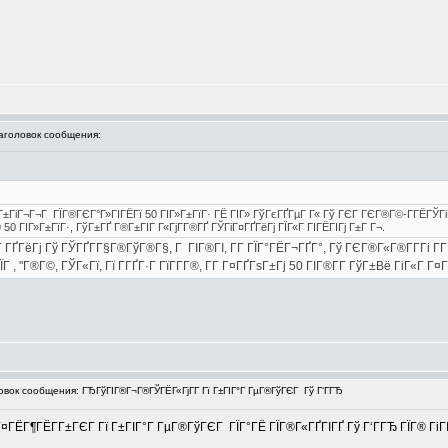
головок сообщения:
Г±ГіГ¬Г¬Г ГЇГ®ГЄГ°Г»ГІГЁГї 50 ГІГ»Г±ГїГ· ГЁ ГІГ» ГўГєГҐГµГ Г« Гў ГЄГ ГЄГ®Г©-Г­ГЁГЎГіГ
0 ГІГ»Г±ГїГ·, ГўГ±ГҐ Г®Г±ГІГ Г«ГјГ­Г®ГҐ ГЎГіГ¤ГҐГёГј ГЇГ«Г ГІГЁГІГј Г±Г Г¬.
ҐГёГј Гў ГЎГҐГ­Г§Г®ГўГ®Г§, Г ГІГ®ГІ, Г­Г ГЇГ°ГЁГ¬ГҐГ°, Гў ГЄГ®Г«Г®Г­Г­Гі Г
 , "Г®Г©, ГЎГ«Гї, Гї Г­ГҐГ·Г ГїГ­Г­Г®, Г­Г Г¤ГҐГѕГ±Гј 50 ГІГ®Г­Г­ ГўГ±Вё ГіГ«Г Г¤Гї
ок сообщения: ГЂГўГІГ®Г¬Г®ГЎГЁГ«ГјГ­Г Гї Г±ГІГ°Г ГµГ®ГўГЄГ Гў Г‘ГГЂ
¤ГЁГ¶ГЁГ­Г±ГЄГ Гї Г±ГІГ°Г ГµГ®ГўГЄГ ГЇГ°ГЁ ГЇГ®Г«ГҐГІГҐ Гў Г‘ГГЂ ГЇГ® ГіГІГ