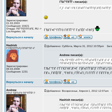
ГЂГ°ГІГҐГ¬ писал(а):
Г„Г -Г¤Г ! Г€ ГЈГ¤ГҐ Г¤ГҐГ­ГјГЈГЁ Г«ГҐГ¦
Зарегистрирован:
_________________
01.03.2003
Сообщения: 10421
Откуда: Г€Г°ГЄГіГІГ±ГЄ, RU ->
ГЂГ­Г¤Г°ГҐГ© ГѓГҐГ°Г Г±ГЁГ¬Г®Гў
Los Angeles, US
Вернуться к началу
Hashish
Добавлено: Суббота, Марта 31, 2012 10:55pm
Загол
Г†ГЁГІГҐГ«Гј ГґГ®Г°ГіГ¬Г
Andrew писал(а):
ГЉ ГЇГ°ГЁГ¬ГҐГ°Гі, ГҐГ±Г«ГЁ Г±ГіГ¬Г¬Г Г
ГІГ®Г«ГјГЄГ® 50 ГІГ»Г±ГїГ·, ГўГ±ГҐ Г®Г±ГІ
Зарегистрирован:
ГЉГ°ГіГ·ГҐ ГЄГ®ГЈГ¤Г ГўГєГҐГ§Г¦Г ГҐГёГј Гў ГЎ
06.03.2008
Сообщения: 1231
ГІГ», ГІГЁГЇГ , "Г®Г©, ГЎГ«Гї, Гї Г­ГҐГ·Г ГїГ­Г­Г®,
Вернуться к началу
Andrew
Добавлено: Воскресенье, Апреля 1, 2012 12:07am
З
ГѓГ«Г ГўГ­Г»Г© ГІГ°ГҐГЇГ Г·
Hashish писал(а):
ГЉГ°ГіГ·ГҐ ГЄГ®ГЈГ¤Г ГўГєГҐГ§Г¦Г ГҐГёГј
ГІГЁГЇГ , "Г®Г©, ГЎГ«Гї, Гї Г­ГҐГ·Г ГїГ­Г­Г®