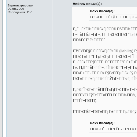
Andrew писал(а):
Зарегистрирован:
09.08.2009
Doxx писал(а):
Сообщения: 117
ГЄГ±ГІГ ГІГЁ Гў ГГІГ ГІГ Гµ 
Г„Г . ГЌГ® ГІГ®Г«ГјГЄГ® ГЅГІГ® Г­ГҐ
Г¬ГЁГ­ГЁГ¬ГіГ¬, Г­Г ГЄГ®ГІГ®Г°Г»Г© 
ГЇГ®ГЄГ°Г»ГІГЁГҐ.
ГЋГЎГїГ§Г ГІГҐГ«ГјГ­Г»Г© (liability
ГІГ® Г±ГІГ°Г ГµГ®ГўГ Гї ГЄГ®Г¬ГЇГ
Г¬ГҐГ¤ГЁГ¶ГЁГ­Г±ГЄГЁГҐ Г°Г Г±ГµГ®Г
Г». ГЏГ°ГЁГ·ГҐГ¬, ГЇГ®ГЄГ°Г»ГўГ Г
ГІГ»Г±ГїГ· ГЁ ГІГ» ГўГєГҐГµГ Г« Гў
Г®Г±ГІГ Г«ГјГ­Г®ГҐ ГЎГіГ¤ГҐГёГј ГЇГ«
Г„Г®ГЇГ®Г«Г­ГЁГІГҐГ«ГјГ­Г® ГІГ» Г¬Г®
ГІГҐГЎГї ГўГєГҐГ¤ГҐГІ ГЄГІГ®-ГІГ®,
Г°ГҐГ¬Г®Г­ГІ).
Г‘ГІГ®ГЁГ¬Г®Г±ГІГј Г±ГІГ°Г ГµГ®ГўГ
Doxx писал(а):
ГЇГ®Г·ГҐГ¬ ГЇГ°ГЁГ¬ГҐГ°Г­Г® Г