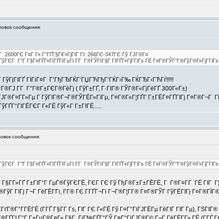
овок сообщения:
Г 2600ГЄ Г¤Г Г« Г°ГҐГ§ГіГ«ГјГІГ ГІ: 266ГЄ-347ГЄ Гў ГЈГ®Г¤
®ГўГЄГ Г°Г Г§Г¤ГҐГ«ГїГҐГІГ±Гї Г­Г Г®ГЎГїГ§Г ГІГҐГ«ГјГ­ГіГѕ ГЁ Г¤Г®ГЎГ°Г®ГўГ®Г«ГјГ­ГіГ
ГўГјГІГҐ ГІГіГ¤Г Г’ГђГЂГЌГ‘ГЏГЋГђГ’ГЌГ›Г‰ ГЌГЂГ‹ГЋГѓ!!!!!
®ГЈ Г­Г Г°Г®Г±ГЄГ®ГёГј ( ГўГ±ГҐ, Г·ГІГ® ГЎГ®Г«ГјГёГҐ 300Г«Г±)
 ГЈГ®Г¤Г­Г»Гµ Г ГўГІГ®Г¬Г®ГЎГЁГ«ГїГµ, Г¤Г®Г«Г¦ГҐГ­ Г±ГЁГ¤ГҐГІГј Г¤Г®Г¬Г ГЁ 
ГўГҐГ°ГІГЁГЄГ Г«ГЁ ГўГ«Г Г±ГІГЁ.....
вок сообщения:
Г®ГўГЄГ Г°Г Г§Г¤ГҐГ«ГїГҐГІГ±Гї Г­Г Г®ГЎГїГ§Г ГІГҐГ«ГјГ­ГіГѕ ГЁ Г¤Г®ГЎГ°Г®ГўГ®Г«ГјГ­ГіГ
Г Г§Г­Г»ГҐ Г±ГІГ°Г ГµГ®ГўГЄГЁ, ГЄГ ГЄ Гў ГђГ®Г±Г±ГЁГЁ, Г Г®Г¤Г­Г ГЁ ГІГ Г¦ГҐ
ГўГ ГІГј Г¬Г ГёГЁГ­Гі, Г­Г® ГЄ Г­ГҐГ¬Гі Г¬Г®Г¦Г­Г® Г¤Г®ГЎГ ГўГЁГІГј Г¤Г®ГЇГ
ГЁГґГ®Г°Г­ГЁГЁ (Г­ГҐ Г§Г­Г Гѕ, ГІГ ГЄ Г«ГЁ Гў Г¤Г°ГіГЈГЁГµ ГёГІГ ГІГ Гµ), ГЅГ
°Г®ГҐГІ Г°Г Г±ГµГ®Г¤Г» Г§Г ГіГ№ГҐГ°ГЎ Г¤Г°ГіГЈГ®Г© Г¬Г ГёГЁГ­Г» ГЁ (Г­ГҐ