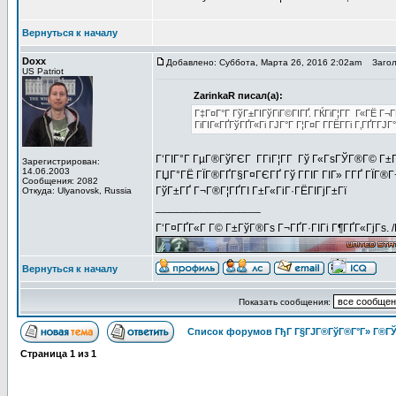
Вернуться к началу
Doxx
Добавлено: Суббота, Марта 26, 2016 2:02am
Заголов
US Patriot
ZarinkaR писал(а):
Г‡Г¤Г°Г ГўГ±ГІГўГіГ©ГІГҐ. ГЌГіГ¦Г­Г Г«ГЁ Г¬
ГіГІГ«ГҐГўГҐГ«Гі ГЈГ°Г Г¦Г¤Г Г­ГЁГ­Гі Г‚ГҐГ­ГЈ
Г‘ГІГ°Г ГµГ®ГўГЄГ Г­ГіГ¦Г­Г Гў Г«ГѕГЎГ®Г© Г±Г
Зарегистрирован:
14.06.2003
ГЏГ°ГЁ ГЇГ®ГҐГ§Г¤ГЄГҐ Гў ГГІГ ГІГ» Г­ГҐ ГЇГ®Г¬
Сообщения: 2082
ГўГ±ГҐ Г¬Г®Г¦ГҐГІ Г±Г«ГіГ·ГЁГІГјГ±Гї
Откуда: Ulyanovsk, Russia
_________________
Г‘Г¤ГҐГ«Г Г© Г±ГўГ®Гѕ Г¬ГҐГ·ГІГі Г¶ГҐГ«ГјГѕ. 
Вернуться к началу
Показать сообщения:
Список форумов ГђГ Г§ГЈГ®ГўГ®Г°Г» Г®ГЎ
Страница
1
из
1