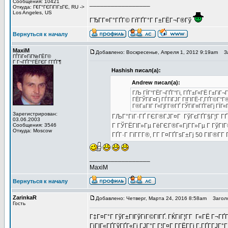
Сообщения: 10421
_________________
Откуда: Г€Г°ГЄГіГІГ±ГЄ, RU ->
Los Angeles, US
ГЂГ­Г¤Г°ГҐГ© ГѓГҐГ°Г Г±ГЁГ¬Г®Гў
Вернуться к началу
MaxiM
Добавлено: Воскресенье, Апреля 1, 2012 9:19am
За
ГЃГіГ¤ГіГ№ГЁГ©
Г Г¬ГҐГ°ГЁГЄГ Г­ГҐГ¶
Hashish писал(а):
Andrew писал(а):
ГЉ ГЇГ°ГЁГ¬ГҐГ°Гі, ГҐГ±Г«ГЁ Г±ГіГ¬
ГЁГЎГіГ¤Гј ГЃГіГЈГ ГІГІГЁ-Г‚ГҐГ©Г°Г
Г®Г±ГІГ Г«ГјГ­Г®ГҐ ГЎГіГ¤ГҐГёГј ГЇГ«Г
Зарегистрирован:
ГЉГ°ГіГ·ГҐ ГЄГ®ГЈГ¤Г ГўГєГҐГ§Г¦Г ГҐГёГ
03.06.2003
Сообщения: 3546
Г ГЎГЁГІГ»Гµ ГёГЄГ®Г«ГјГ­Г»Гµ Г ГўГІГ®
Откуда: Moscow
ГҐГ·Г ГїГ­Г­Г®, Г­Г Г¤ГҐГѕГ±Гј 50 ГІГ®Г­Г­
_________________
MaxiM
Вернуться к началу
ZarinkaR
Добавлено: Четверг, Марта 24, 2016 8:58am
Заголов
Гость
Г‡Г¤Г°Г ГўГ±ГІГўГіГ©ГІГҐ. ГЌГіГ¦Г­Г Г«ГЁ Г¬ГҐ
ГіГІГ«ГҐГўГҐГ«Гі ГЈГ°Г Г¦Г¤Г Г­ГЁГ­Гі Г‚ГҐГ­ГЈГ