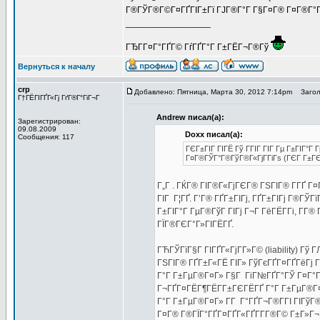
Г®ГЎГ®Г©Г¤ГҐГІГ±Гї ГЈГ®Г°Г Г§Г¤Г® Г¤Г®Г°Г®Г¦
_________________
ГЂГ­Г¤Г°ГҐГ© ГѓГҐГ°Г Г±ГЁГ¬Г®Гў
Вернуться к началу
crp
Добавлено: Пятница, Марта 30, 2012 7:14pm
Заголо
Г†ГЁГІГҐГ«Гј ГґГ®Г°ГіГ¬Г
Andrew писал(а):
Зарегистрирован:
09.08.2009
Doxx писал(а):
Сообщения: 117
ГЄГ±ГІГ ГІГЁ Гў ГГІГ ГІГ Гµ Г±ГІГ°Г
Г¤Г®ГЎГ°Г®ГўГ®Г«ГјГ­ГіГѕ (ГЄГ Г±Г
Г„Г . ГЌГ® ГІГ®Г«ГјГЄГ® ГЅГІГ® Г­ГҐ Г
ГІГ Г¦ГҐ. Г’Г® ГҐГ±ГІГј, ГҐГ±ГІГј Г®ГЎ
Г±ГІГ°Г ГµГ®ГўГ ГІГј Г¬Г ГёГЁГ­Гі, Г­Г
ГЇГ®ГЄГ°Г»ГІГЁГҐ.
ГЋГЎГїГ§Г ГІГҐГ«ГјГ­Г»Г© (liability) Гў 
ГЅГІГ® ГҐГ±Г«ГЁ ГІГ» ГўГєГҐГ¤ГҐГёГј Г
Г°Г Г±ГµГ®Г¤Г» Г§Г ГіГ№ГҐГ°ГЎ Г¤Г°Гі
Г¬ГҐГ¤ГЁГ¶ГЁГ­Г±ГЄГЁГҐ Г°Г Г±ГµГ®Г¤Г
Г°Г Г±ГµГ®Г¤Г» Г­Г Г°ГҐГ¬Г®Г­ГІ ГІГўГ
Г¤Г® Г®ГЇГ°ГҐГ¤ГҐГ«ГҐГ­Г­Г®Г© Г±Г»Г¬