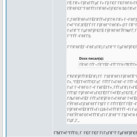
ГЁ ГІГ» ГўГєГҐГµГ Г« Гў ГЄГ ГЄГ®Г©-Г­
ГЇГ®ГЄГ°Г®ГҐГІ ГІГ®Г«ГјГЄГ® 50 ГІГ»Г±Г
Г„Г®ГЇГ®Г«Г­ГЁГІГҐГ«ГјГ­Г® ГІГ» Г¬Г®Г¦Г
Г¤Г°ГіГЈГЁГҐ Г­Г ГўГ®Г°Г®ГІГ» (Г­Г ГЇГ
Г±ГІГ°Г ГµГ®ГўГЄГЁ ГўГ®Г®ГЎГ№ГҐ, ГІГ
Г°ГҐГ¬Г®Г­ГІ).
Г‘ГІГ®ГЁГ¬Г®Г±ГІГј Г±ГІГ°Г ГµГ®ГўГЄГЁ
Doxx писал(а):
ГЇГ®Г·ГҐГ¬ ГЇГ°ГЁГ¬ГҐГ°Г­Г® Г¶ГҐГ­Г»
ГЋГІГўГҐГІГЁГІГј Г­Г ГЅГІГ®ГІ ГўГ®ГЇГ
Г», "ГЁГ­Г¤ГҐГЄГ±Г ГҐГҐ Г«Г®Г¬Г ГҐГ¬
Г±Г Г¬Г®Г© Г¬Г ГёГЁГ­Г», ГҐГ±ГІГј Г«
ГҐГ§Г ГўГ®Г¤Г±ГЄГЁГҐ Г¤ГЁГ±ГЄГЁ, Г±Г
ГЉГ®Г«ГЁГ·ГҐГ±ГІГўГ® Г«Г®ГёГ Г¤ГЁГ­Г»
ГЎГ®Г«ГјГёГ®ГҐ Г§Г­Г Г·ГҐГ­ГЁГҐ ГЁГ¬
ГўГ®Г¤ГЁГІГҐГ«Гї (18-Г«ГҐГІГ­ГҐГ¬Гі Г±
Г®ГЎГ®Г©Г¤ГҐГІГ±Гї ГЈГ®Г°Г Г§Г¤Г® Г¤Г
ГЏГ„Г„.
ГЂГ­Г¤Г°ГҐГ©, Г ГЄГ ГЄГ Гї Г±ГІГ°Г ГµГ®ГўГЄГ