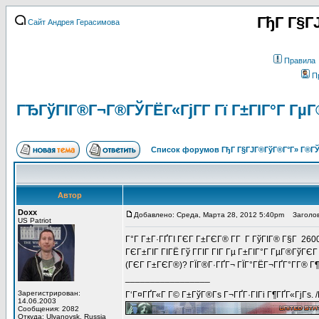
ГђГ Г§Г
Сайт Андрея Герасимова
Правила
П
ГЂГўГІГ®Г¬Г®ГЎГЁГ«ГјГ­Г Гї Г±ГІГ°Г ГµГ
Список форумов ГђГ Г§ГЈГ®ГўГ®Г°Г» Г®ГЎ
Автор
Doxx
Добавлено: Среда, Марта 28, 2012 5:40pm
Заголов
US Patriot
Г°Г Г±Г·ГҐГІ ГЄГ Г±ГЄГ® Г­Г Г ГўГІГ® Г§Г 260
ГЄГ±ГІГ ГІГЁ Гў ГГІГ ГІГ Гµ Г±ГІГ°Г ГµГ®ГўГЄ
(ГЄГ Г±ГЄГ®)? ГЇГ®Г·ГҐГ¬ ГЇГ°ГЁГ¬ГҐГ°Г­Г® Г¶
_________________
Зарегистрирован:
Г‘Г¤ГҐГ«Г Г© Г±ГўГ®Гѕ Г¬ГҐГ·ГІГі Г¶ГҐГ«ГјГѕ. 
14.06.2003
Сообщения: 2082
Откуда: Ulyanovsk, Russia