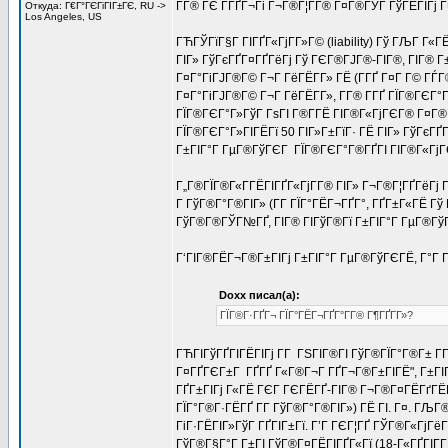
Г­Г® ГЄ Г­ГҐГ¬Гі Г¬Г®Г¦Г­Г® Г¤Г®ГЎГ ГўГЁГІГј 
Откуда: Г€Г°ГЄГіГІГ±ГЄ, RU ->
Los Angeles, US
ГЋГЎГїГ§Г ГІГҐГ«ГјГ­Г»Г© (liability) Гў ГЉГ Г«Г
ГІГ» ГўГєГҐГ¤ГҐГёГј Гў ГЄГ®ГЈГ®-ГІГ®, ГІГ® 
Г¤Г°ГіГЈГ®Г© Г¬Г ГёГЁГ­Г» ГЁ (Г­ГҐ Г¤Г Г© Г
Г¤Г°ГіГЈГ®Г© Г¬Г ГёГЁГ­Г», Г­Г® Г­ГҐ ГЇГ®ГЄГ°
ГЇГ®ГЄГ°Г»ГўГ ГѕГІ Г®Г­ГЁ ГІГ®Г«ГјГЄГ® Г¤Г®
ГЇГ®ГЄГ°Г»ГІГЁГї 50 ГІГ»Г±ГїГ· ГЁ ГІГ» ГўГєГҐ
Г±ГІГ°Г ГµГ®ГўГЄГ ГЇГ®ГЄГ°Г®ГҐГІ ГІГ®Г«ГјГЄГ®
Г„Г®ГЇГ®Г«Г­ГЁГІГҐГ«ГјГ­Г® ГІГ» Г¬Г®Г¦ГҐГёГј Г
Г ГўГ®Г°Г®ГІГ» (Г­Г ГЇГ°ГЁГ¬ГҐГ°, ГҐГ±Г«ГЁ Гў
ГўГ®Г®ГЎГ№ГҐ, ГІГ® ГІГўГ®Гї Г±ГІГ°Г ГµГ®ГўГЄ
Г‘ГІГ®ГЁГ¬Г®Г±ГІГј Г±ГІГ°Г ГµГ®ГўГЄГЁ, Г°Г Г
Doxx писал(а):
ГЇГ®Г·ГҐГ¬ ГЇГ°ГЁГ¬ГҐГ°Г­Г® Г¶ГҐГ­Г»?
ГЋГІГўГҐГІГЁГІГј Г­Г ГЅГІГ®ГІ ГўГ®ГЇГ°Г®Г± Г­
Г¤ГҐГЄГ±Г ГҐГҐ Г«Г®Г¬Г ГҐГ¬Г®Г±ГІГЁ", Г±ГІ
ГҐГ±ГІГј Г«ГЁ ГЄГ ГЄГЁГҐ-ГІГ® Г¬Г®Г¤ГЁГґГЁГ
ГЇГ°Г®Г·ГЁГҐ Г­Г ГўГ®Г°Г®ГІГ») ГЁ ГІ. Г¤. ГЉГ
ГіГ·ГЁГІГ»ГўГ ГҐГІГ±Гї. Г’Г ГЄГ¦ГҐ ГЎГ®Г«ГјГё
ГўГ®Г§Г°Г Г±ГІ ГўГ®Г¤ГЁГІГҐГ«Гї (18-Г«ГҐГІГ­Г