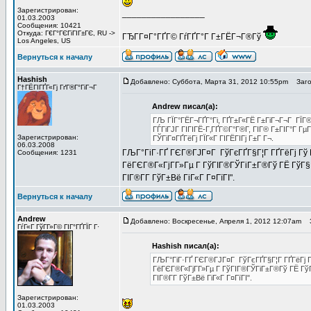
Зарегистрирован:
_________________
01.03.2003
Сообщения: 10421
Откуда: Г€Г°ГЄГіГІГ±ГЄ, RU ->
ГЂГ­Г¤Г°ГҐГ© ГѓГҐГ°Г Г±ГЁГ¬Г®Гў
Los Angeles, US
Вернуться к началу
Hashish
Добавлено: Суббота, Марта 31, 2012 10:55pm
Загол
Г†ГЁГІГҐГ«Гј ГґГ®Г°ГіГ¬Г
Andrew писал(а):
ГЉ ГЇГ°ГЁГ¬ГҐГ°Гі, ГҐГ±Г«ГЁ Г±ГіГ¬Г¬Г ГЇГ®
ГЃГіГЈГ ГІГІГЁ-Г‚ГҐГ©Г°Г®Г­, ГІГ® Г±ГІГ°Г Г
Зарегистрирован:
ГЎГіГ¤ГҐГёГј ГЇГ«Г ГІГЁГІГј Г±Г Г¬.
06.03.2008
ГЉГ°ГіГ·ГҐ ГЄГ®ГЈГ¤Г ГўГєГҐГ§Г¦Г ГҐГёГј Гў ГЎ
Сообщения: 1231
ГёГЄГ®Г«ГјГ­Г»Гµ Г ГўГІГ®ГЎГіГ±Г®Гў ГЁ ГўГ§Г°Г»
ГІГ®Г­Г­ ГўГ±Вё ГіГ«Г Г¤ГїГІ".
Вернуться к началу
Andrew
Добавлено: Воскресенье, Апреля 1, 2012 12:07am
З
ГѓГ«Г ГўГ­Г»Г© ГІГ°ГҐГЇГ Г·
Hashish писал(а):
ГЉГ°ГіГ·ГҐ ГЄГ®ГЈГ¤Г ГўГєГҐГ§Г¦Г ГҐГёГј Гў 
ГёГЄГ®Г«ГјГ­Г»Гµ Г ГўГІГ®ГЎГіГ±Г®Гў ГЁ ГўГ§Г°
ГІГ®Г­Г­ ГўГ±Вё ГіГ«Г Г¤ГїГІ".
Зарегистрирован:
01.03.2003