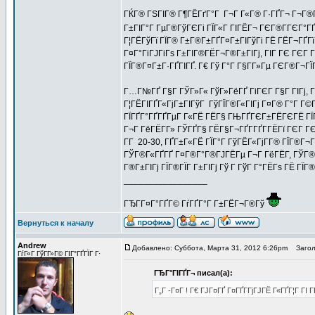
ГЌГ® ГЅГІГ® Г¶ГЁГґГ°Г Г¬Г Г«Г® Г·ГҐГ¬ Г¬Г®Г¦
Г±ГІГ°Г ГµГ®ГўГЄГі ГЇГ«Г ГІГЁГ¬ ГЄГ®Г­ГЄГ°ГҐ
Г¦ГЁГўГї ГЇГ® Г±Г®Г±ГҐГ¤Г±ГІГўГі ГЁ ГЁГ¬ГҐГї 
Г¤Г°ГіГЈГіГѕ Г±ГІГ®ГЁГ¬Г®Г±ГІГј, ГІГ ГЄ ГЄГ Г
ГЇГ®Г¤Г±Г·ГҐГІГҐ. Г€ Гў Г°Г Г§Г­Г»Гµ ГЄГ®Г¬ГЇГ 
Г…Г№ГҐ Г§Г ГЎГ»Г« ГўГ»ГёГҐ ГіГЄГ Г§Г ГІГј, Г
Г¦ГЁГІГҐГ«ГјГ±ГІГўГ ГўГЇГ®Г«ГІГј Г¤Г® Г°Г Г
ГЇГҐГ°ГҐГҐГµГ Г«ГЁ ГЁГ§ ГЊГҐГЄГ±ГЁГЄГЁ ГЇГ
Г¬Г ГёГЁГ­Г» ГЎГҐГ§ ГЁГ§Г¬ГҐГ­ГҐГ­ГЁГї ГЄГ
Г­Г 20-30, ГҐГ±Г«ГЁ ГЇГ°Г ГўГЁГ«ГјГ­Г® ГЇГ®Г¬
ГЎГ®Г«ГҐГҐ Г¤Г®Г°Г®ГЈГЁГµ Г¬Г ГёГЁГ­, ГЎГ®Г«
Г®Г±ГІГј ГЇГ®ГЇГ Г±ГІГј Гў Г ГўГ Г°ГЁГѕ ГЁ ГЇГ
_________________
ГЂГ­Г¤Г°ГҐГ© ГѓГҐГ°Г Г±ГЁГ¬Г®Гў
Вернуться к началу
Andrew
Добавлено: Суббота, Марта 31, 2012 6:26pm
Заголо
ГѓГ«Г ГўГ­Г»Г© ГІГ°ГҐГЇГ Г·
ГЂГ°ГІГҐГ¬ писал(а):
Г„Г -Г¤Г ! Г€ ГЈГ¤ГҐ Г¤ГҐГ­ГјГЈГЁ Г«ГҐГ¦Г Г