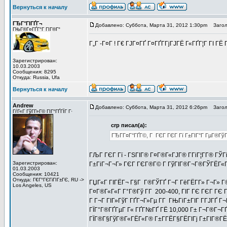
Вернуться к началу
ГЂГ°ГІГҐГ¬
Добавлено: Суббота, Марта 31, 2012 1:30pm
Заголо
ГЊГ®Г¤ГҐГ°Г ГІГ®Г°
Г„Г -Г¤Г ! Г€ ГЈГ¤ГҐ Г¤ГҐГ­ГјГЈГЁ Г«ГҐГ¦Г ГІ 
Зарегистрирован:
10.03.2003
Сообщения: 8295
Откуда: Russia, Ufa
Вернуться к началу
Andrew
Добавлено: Суббота, Марта 31, 2012 6:26pm
Заголо
ГѓГ«Г ГўГ­Г»Г© ГІГ°ГҐГЇГ Г·
crp писал(а):
ГЂГ­Г¤Г°ГҐГ©, Г ГЄГ ГЄГ Гї Г±ГІГ°Г ГµГ®Гў
ГЉГ ГЄГ Гї - ГЅГІГ® Г¤Г®Г«ГЈГ® Г­ГіГ¦Г­Г® ГЎГ
Зарегистрирован:
Г±ГіГ¬Г¬Г» ГЄГ ГЄГ®Г© Г ГўГІГ®Г¬Г®ГЎГЁГ«Гј 
01.03.2003
Сообщения: 10421
Откуда: Г€Г°ГЄГіГІГ±ГЄ, RU ->
ГЏГ«Г ГІГЁГ¬ Г§Г Г®ГЎГҐ Г¬Г ГёГЁГ­Г» Г¬Г» Г
Los Angeles, US
Г¤Г®Г«Г«Г Г°Г®Гў Г­Г 200-400, ГІГ ГЄ ГЄГ ГЄ 
Г Г¬Г ГІГ»ГўГ ГҐГ¬Г»Гµ Г­Г ГЊГіГ±ГІГ Г­ГЈГҐ Г¬Г
ГЇГ°Г®ГҐГµГ Г« ГҐГ№ГҐ ГЁ 10,000 Г± Г¬Г®Г¬ГҐГ
ГЇГ®Г§ГўГ®Г«ГЁГ«Г® Г±Г­ГЁГ§ГЁГІГј Г±ГІГ®ГЁ