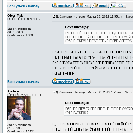
Вернуться к началу
Oleg_Msk
Добавлено: Четверг, Марта 29, 2012 11:55am
Загол
Г†ГЁГІГҐГ«Гј ГґГ®Г°ГіГ¬Г
Doxx писал(а):
Зарегистрирован:
30.09.2004
Г°Г Г±Г·ГҐГІ ГЄГ Г±ГЄГ® Г­Г Г ГўГІГ® Г§Г 2
Сообщения: 1000
ГЄГ±ГІГ ГІГЁ Гў ГГІГ ГІГ Гµ Г±ГІГ°Г ГµГ®Гў
(ГЄГ Г±ГЄГ®)? ГЇГ®Г·ГҐГ¬ ГЇГ°ГЁГ¬ГҐГ°Г­Г® 
ГЉГЂГ‘ГЉГЋ - Г­Г Г±Г¬ГҐГёГЁГ«ГЁ, ГЇГ°ГЁГЎГ 
ГЂ ГҐГ№ГҐ Г±ГЄГ®Г°Г® Г¤Г®ГЎГ ГўГїГІ ГЌГ Г«Г
ГЌГ Г°Г®Г¤ Г­ГҐ Г¤Г®Г«Г¦ГҐГ­ ГҐГ§Г¤ГЁГІГј Г­
Г±Г¬Г®ГІГ°ГҐГІГј ГЇГҐГ°ГўГ»Г© ГЄГ Г­Г Г« ГЁ Г
ГўГ«Г Г±ГІГЁ.....
Вернуться к началу
Andrew
Добавлено: Пятница, Марта 30, 2012 1:25am
Заголо
ГѓГ«Г ГўГ­Г»Г© ГІГ°ГҐГЇГ Г·
Doxx писал(а):
ГЄГ±ГІГ ГІГЁ Гў ГГІГ ГІГ Гµ Г±ГІГ°Г ГµГ®Гў
(ГЄГ Г±ГЄГ®)?
Г„Г . ГЌГ® ГІГ®Г«ГјГЄГ® ГЅГІГ® Г­ГҐ Г¤ГўГҐ Г°
Зарегистрирован:
01.03.2003
ГҐГ±ГІГј, ГҐГ±ГІГј Г®ГЎГїГ§Г ГІГҐГ«ГјГ­Г»Г© Г¬
Сообщения: 10421