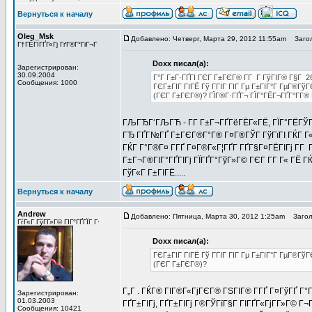
Вернуться к началу
Oleg_Msk
Добавлено: Четверг, Марта 29, 2012 11:55am
Загол
Г†ГЁГІГҐГ«Гј ГґГ®Г°ГіГ¬Г
Doxx писал(а):
Зарегистрирован:
30.09.2004
Г°Г Г±Г·ГҐГІ ГЄГ Г±ГЄГ® Г­Г Г ГўГІГ® Г§Г 2
Сообщения: 1000
ГЄГ±ГІГ ГІГЁ Гў ГГІГ ГІГ Гµ Г±ГІГ°Г ГµГ®Гў
(ГЄГ Г±ГЄГ®)? ГЇГ®Г·ГҐГ¬ ГЇГ°ГЁГ¬ГҐГ°Г­Г® 
ГЉГЂГ‘ГЉГЋ - Г­Г Г±Г¬ГҐГёГЁГ«ГЁ, ГЇГ°ГЁГЎГ 
ГЂ ГҐГ№ГҐ Г±ГЄГ®Г°Г® Г¤Г®ГЎГ ГўГїГІ ГЌГ Г«Г
ГЌГ Г°Г®Г¤ Г­ГҐ Г¤Г®Г«Г¦ГҐГ­ ГҐГ§Г¤ГЁГІГј Г­
Г±Г¬Г®ГІГ°ГҐГІГј ГЇГҐГ°ГўГ»Г© ГЄГ Г­Г Г« ГЁ Г
ГўГ«Г Г±ГІГЁ.....
Вернуться к началу
Andrew
Добавлено: Пятница, Марта 30, 2012 1:25am
Заголо
ГѓГ«Г ГўГ­Г»Г© ГІГ°ГҐГЇГ Г·
Doxx писал(а):
ГЄГ±ГІГ ГІГЁ Гў ГГІГ ГІГ Гµ Г±ГІГ°Г ГµГ®Гў
(ГЄГ Г±ГЄГ®)?
Г„Г . ГЌГ® ГІГ®Г«ГјГЄГ® ГЅГІГ® Г­ГҐ Г¤ГўГҐ Г°
Зарегистрирован:
01.03.2003
ГҐГ±ГІГј, ГҐГ±ГІГј Г®ГЎГїГ§Г ГІГҐГ«ГјГ­Г»Г© Г¬
Сообщения: 10421