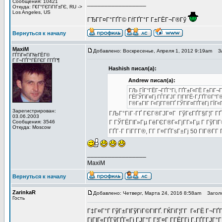
Сообщения: 10421
_________________
Откуда: Г€Г°ГЄГіГІГ±ГЄ, RU ->
Los Angeles, US
ГЂГ­Г¤Г°ГҐГ© ГѓГҐГ°Г Г±ГЁГ¬Г®Гў
Вернуться к началу
MaxiM
Добавлено: Воскресенье, Апреля 1, 2012 9:19am
За
ГЃГіГ¤ГіГ№ГЁГ©
Г Г¬ГҐГ°ГЁГЄГ Г­ГҐГ¶
Hashish писал(а):
Andrew писал(а):
ГЉ ГЇГ°ГЁГ¬ГҐГ°Гі, ГҐГ±Г«ГЁ Г±ГіГ¬
ГЁГЎГіГ¤Гј ГЃГіГЈГ ГІГІГЁ-Г‚ГҐГ©Г°Г
Г®Г±ГІГ Г«ГјГ­Г®ГҐ ГЎГіГ¤ГҐГёГј ГЇГ«Г
Зарегистрирован:
ГЉГ°ГіГ·ГҐ ГЄГ®ГЈГ¤Г ГўГєГҐГ§Г¦Г ГҐГёГ
03.06.2003
Сообщения: 3546
Г ГЎГЁГІГ»Гµ ГёГЄГ®Г«ГјГ­Г»Гµ Г ГўГІГ®
Откуда: Moscow
ГҐГ·Г ГїГ­Г­Г®, Г­Г Г¤ГҐГѕГ±Гј 50 ГІГ®Г­Г­
_________________
MaxiM
Вернуться к началу
ZarinkaR
Добавлено: Четверг, Марта 24, 2016 8:58am
Заголов
Гость
Г‡Г¤Г°Г ГўГ±ГІГўГіГ©ГІГҐ. ГЌГіГ¦Г­Г Г«ГЁ Г¬ГҐ
ГіГІГ«ГҐГўГҐГ«Гі ГЈГ°Г Г¦Г¤Г Г­ГЁГ­Гі Г‚ГҐГ­ГЈГ