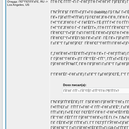
Г­Г® ГЄ Г­ГҐГ¬Гі Г¬Г®Г¦Г­Г® Г¤Г®ГЎГ ГўГЁГІГј 
Откуда: Г€Г°ГЄГіГІГ±ГЄ, RU ->
Los Angeles, US
ГЋГЎГїГ§Г ГІГҐГ«ГјГ­Г»Г© (liability) Гў ГЉГ Г«Г
ГІГ» ГўГєГҐГ¤ГҐГёГј Гў ГЄГ®ГЈГ®-ГІГ®, ГІГ® 
Г¤Г°ГіГЈГ®Г© Г¬Г ГёГЁГ­Г» ГЁ (Г­ГҐ Г¤Г Г© Г
Г¤Г°ГіГЈГ®Г© Г¬Г ГёГЁГ­Г», Г­Г® Г­ГҐ ГЇГ®ГЄГ°
ГЇГ®ГЄГ°Г»ГўГ ГѕГІ Г®Г­ГЁ ГІГ®Г«ГјГЄГ® Г¤Г®
ГЇГ®ГЄГ°Г»ГІГЁГї 50 ГІГ»Г±ГїГ· ГЁ ГІГ» ГўГєГҐ
Г±ГІГ°Г ГµГ®ГўГЄГ ГЇГ®ГЄГ°Г®ГҐГІ ГІГ®Г«ГјГЄГ®
Г„Г®ГЇГ®Г«Г­ГЁГІГҐГ«ГјГ­Г® ГІГ» Г¬Г®Г¦ГҐГёГј Г
Г ГўГ®Г°Г®ГІГ» (Г­Г ГЇГ°ГЁГ¬ГҐГ°, ГҐГ±Г«ГЁ Гў
ГўГ®Г®ГЎГ№ГҐ, ГІГ® ГІГўГ®Гї Г±ГІГ°Г ГµГ®ГўГЄ
Г‘ГІГ®ГЁГ¬Г®Г±ГІГј Г±ГІГ°Г ГµГ®ГўГЄГЁ, Г°Г Г
Doxx писал(а):
ГЇГ®Г·ГҐГ¬ ГЇГ°ГЁГ¬ГҐГ°Г­Г® Г¶ГҐГ­Г»?
ГЋГІГўГҐГІГЁГІГј Г­Г ГЅГІГ®ГІ ГўГ®ГЇГ°Г®Г± Г­
Г¤ГҐГЄГ±Г ГҐГҐ Г«Г®Г¬Г ГҐГ¬Г®Г±ГІГЁ", Г±ГІ
ГҐГ±ГІГј Г«ГЁ ГЄГ ГЄГЁГҐ-ГІГ® Г¬Г®Г¤ГЁГґГЁГ
ГЇГ°Г®Г·ГЁГҐ Г­Г ГўГ®Г°Г®ГІГ») ГЁ ГІ. Г¤. ГЉГ
ГіГ·ГЁГІГ»ГўГ ГҐГІГ±Гї. Г’Г ГЄГ¦ГҐ ГЎГ®Г«ГјГё
ГўГ®Г§Г°Г Г±ГІ ГўГ®Г¤ГЁГІГҐГ«Гї (18-Г«ГҐГІГ­Г