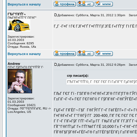
Вернуться к началу
ГЂГ°ГІГҐГ¬
Добавлено: Суббота, Марта 31, 2012 1:30pm
Заголо
ГЊГ®Г¤ГҐГ°Г ГІГ®Г°
Г„Г -Г¤Г ! Г€ ГЈГ¤ГҐ Г¤ГҐГ­ГјГЈГЁ Г«ГҐГ¦Г ГІ 
Зарегистрирован:
10.03.2003
Сообщения: 8295
Откуда: Russia, Ufa
Вернуться к началу
Andrew
Добавлено: Суббота, Марта 31, 2012 6:26pm
Заголо
ГѓГ«Г ГўГ­Г»Г© ГІГ°ГҐГЇГ Г·
crp писал(а):
ГЂГ­Г¤Г°ГҐГ©, Г ГЄГ ГЄГ Гї Г±ГІГ°Г ГµГ®Гў
ГЉГ ГЄГ Гї - ГЅГІГ® Г¤Г®Г«ГЈГ® Г­ГіГ¦Г­Г® ГЎГ
Зарегистрирован:
Г±ГіГ¬Г¬Г» ГЄГ ГЄГ®Г© Г ГўГІГ®Г¬Г®ГЎГЁГ«Гј 
01.03.2003
Сообщения: 10421
Откуда: Г€Г°ГЄГіГІГ±ГЄ, RU ->
ГЏГ«Г ГІГЁГ¬ Г§Г Г®ГЎГҐ Г¬Г ГёГЁГ­Г» Г¬Г» Г
Los Angeles, US
Г¤Г®Г«Г«Г Г°Г®Гў Г­Г 200-400, ГІГ ГЄ ГЄГ ГЄ 
Г Г¬Г ГІГ»ГўГ ГҐГ¬Г»Гµ Г­Г ГЊГіГ±ГІГ Г­ГЈГҐ Г¬Г
ГЇГ°Г®ГҐГµГ Г« ГҐГ№ГҐ ГЁ 10,000 Г± Г¬Г®Г¬ГҐГ
ГЇГ®Г§ГўГ®Г«ГЁГ«Г® Г±Г­ГЁГ§ГЁГІГј Г±ГІГ®ГЁ