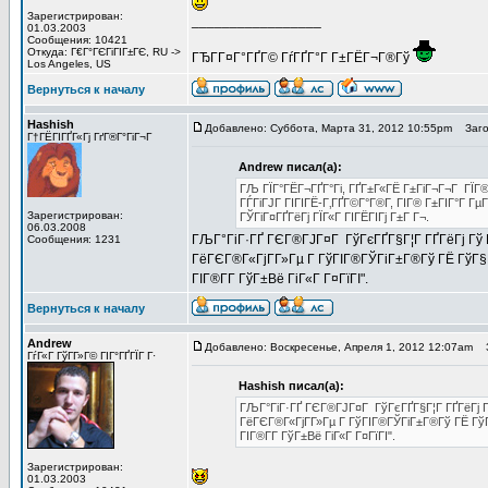
Зарегистрирован:
_________________
01.03.2003
Сообщения: 10421
Откуда: Г€Г°ГЄГіГІГ±ГЄ, RU ->
ГЂГ­Г¤Г°ГҐГ© ГѓГҐГ°Г Г±ГЁГ¬Г®Гў
Los Angeles, US
Вернуться к началу
Hashish
Добавлено: Суббота, Марта 31, 2012 10:55pm
Загол
Г†ГЁГІГҐГ«Гј ГґГ®Г°ГіГ¬Г
Andrew писал(а):
ГЉ ГЇГ°ГЁГ¬ГҐГ°Гі, ГҐГ±Г«ГЁ Г±ГіГ¬Г¬Г ГЇГ®
ГЃГіГЈГ ГІГІГЁ-Г‚ГҐГ©Г°Г®Г­, ГІГ® Г±ГІГ°Г Г
Зарегистрирован:
ГЎГіГ¤ГҐГёГј ГЇГ«Г ГІГЁГІГј Г±Г Г¬.
06.03.2008
ГЉГ°ГіГ·ГҐ ГЄГ®ГЈГ¤Г ГўГєГҐГ§Г¦Г ГҐГёГј Гў ГЎ
Сообщения: 1231
ГёГЄГ®Г«ГјГ­Г»Гµ Г ГўГІГ®ГЎГіГ±Г®Гў ГЁ ГўГ§Г°Г»
ГІГ®Г­Г­ ГўГ±Вё ГіГ«Г Г¤ГїГІ".
Вернуться к началу
Andrew
Добавлено: Воскресенье, Апреля 1, 2012 12:07am
З
ГѓГ«Г ГўГ­Г»Г© ГІГ°ГҐГЇГ Г·
Hashish писал(а):
ГЉГ°ГіГ·ГҐ ГЄГ®ГЈГ¤Г ГўГєГҐГ§Г¦Г ГҐГёГј Гў 
ГёГЄГ®Г«ГјГ­Г»Гµ Г ГўГІГ®ГЎГіГ±Г®Гў ГЁ ГўГ§Г°
ГІГ®Г­Г­ ГўГ±Вё ГіГ«Г Г¤ГїГІ".
Зарегистрирован:
01.03.2003