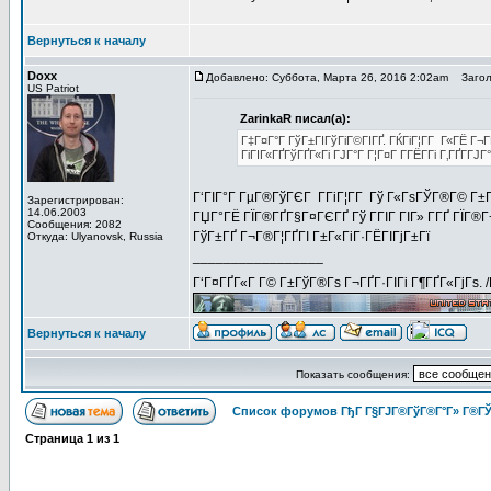
Вернуться к началу
Doxx
Добавлено: Суббота, Марта 26, 2016 2:02am
Заголов
US Patriot
ZarinkaR писал(а):
Г‡Г¤Г°Г ГўГ±ГІГўГіГ©ГІГҐ. ГЌГіГ¦Г­Г Г«ГЁ Г¬
ГіГІГ«ГҐГўГҐГ«Гі ГЈГ°Г Г¦Г¤Г Г­ГЁГ­Гі Г‚ГҐГ­ГЈ
Г‘ГІГ°Г ГµГ®ГўГЄГ Г­ГіГ¦Г­Г Гў Г«ГѕГЎГ®Г© Г±Г
Зарегистрирован:
14.06.2003
ГЏГ°ГЁ ГЇГ®ГҐГ§Г¤ГЄГҐ Гў ГГІГ ГІГ» Г­ГҐ ГЇГ®Г¬
Сообщения: 2082
ГўГ±ГҐ Г¬Г®Г¦ГҐГІ Г±Г«ГіГ·ГЁГІГјГ±Гї
Откуда: Ulyanovsk, Russia
_________________
Г‘Г¤ГҐГ«Г Г© Г±ГўГ®Гѕ Г¬ГҐГ·ГІГі Г¶ГҐГ«ГјГѕ. 
Вернуться к началу
Показать сообщения:
Список форумов ГђГ Г§ГЈГ®ГўГ®Г°Г» Г®ГЎ
Страница
1
из
1