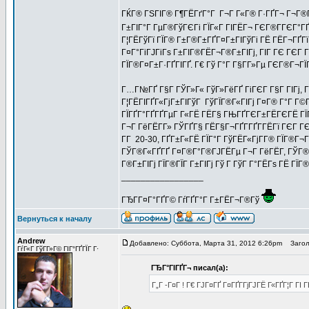
ГЌГ® ГЅГІГ® Г¶ГЁГґГ°Г Г¬Г Г«Г® Г·ГҐГ¬ Г¬Г®Г¦
Г±ГІГ°Г ГµГ®ГўГЄГі ГЇГ«Г ГІГЁГ¬ ГЄГ®Г­ГЄГ°ГҐ
Г¦ГЁГўГї ГЇГ® Г±Г®Г±ГҐГ¤Г±ГІГўГі ГЁ ГЁГ¬ГҐГї 
Г¤Г°ГіГЈГіГѕ Г±ГІГ®ГЁГ¬Г®Г±ГІГј, ГІГ ГЄ ГЄГ Г
ГЇГ®Г¤Г±Г·ГҐГІГҐ. Г€ Гў Г°Г Г§Г­Г»Гµ ГЄГ®Г¬ГЇГ 
Г…Г№ГҐ Г§Г ГЎГ»Г« ГўГ»ГёГҐ ГіГЄГ Г§Г ГІГј, Г
Г¦ГЁГІГҐГ«ГјГ±ГІГўГ ГўГЇГ®Г«ГІГј Г¤Г® Г°Г Г
ГЇГҐГ°ГҐГҐГµГ Г«ГЁ ГЁГ§ ГЊГҐГЄГ±ГЁГЄГЁ ГЇГ
Г¬Г ГёГЁГ­Г» ГЎГҐГ§ ГЁГ§Г¬ГҐГ­ГҐГ­ГЁГї ГЄГ
Г­Г 20-30, ГҐГ±Г«ГЁ ГЇГ°Г ГўГЁГ«ГјГ­Г® ГЇГ®Г¬
ГЎГ®Г«ГҐГҐ Г¤Г®Г°Г®ГЈГЁГµ Г¬Г ГёГЁГ­, ГЎГ®Г«
Г®Г±ГІГј ГЇГ®ГЇГ Г±ГІГј Гў Г ГўГ Г°ГЁГѕ ГЁ ГЇГ
_________________
ГЂГ­Г¤Г°ГҐГ© ГѓГҐГ°Г Г±ГЁГ¬Г®Гў
Вернуться к началу
Andrew
Добавлено: Суббота, Марта 31, 2012 6:26pm
Заголо
ГѓГ«Г ГўГ­Г»Г© ГІГ°ГҐГЇГ Г·
ГЂГ°ГІГҐГ¬ писал(а):
Г„Г -Г¤Г ! Г€ ГЈГ¤ГҐ Г¤ГҐГ­ГјГЈГЁ Г«ГҐГ¦Г Г