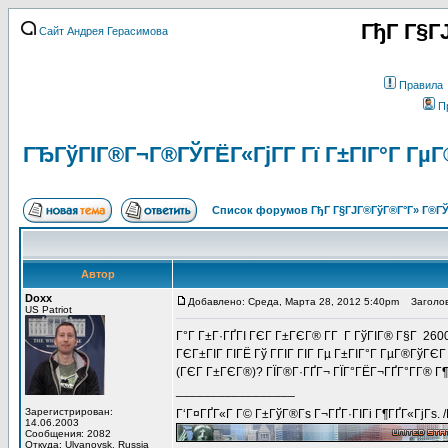
ГђГ Г§Г
Сайт Андрея Герасимова
Правила
П
ГЂГўГІГ®Г¬Г®ГЎГЁГ«ГјГ­Г Гї Г±ГІГ°Г ГµГ
Список форумов ГђГ Г§ГЈГ®ГўГ®Г°Г» Г®ГЎ
Автор
Doxx
Добавлено: Среда, Марта 28, 2012 5:40pm
Заголов
US Patriot
Г°Г Г±Г·ГҐГІ ГЄГ Г±ГЄГ® Г­Г Г ГўГІГ® Г§Г 260
ГЄГ±ГІГ ГІГЁ Гў ГГІГ ГІГ Гµ Г±ГІГ°Г ГµГ®ГўГЄ
(ГЄГ Г±ГЄГ®)? ГЇГ®Г·ГҐГ¬ ГЇГ°ГЁГ¬ГҐГ°Г­Г® Г¶
_________________
Зарегистрирован:
Г‘Г¤ГҐГ«Г Г© Г±ГўГ®Гѕ Г¬ГҐГ·ГІГі Г¶ГҐГ«ГјГѕ. 
14.06.2003
Сообщения: 2082
Откуда: Ulyanovsk, Russia