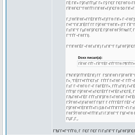
ГЁ ГІГ» ГўГєГҐГµГ Г« Гў ГЄГ ГЄГ®Г©-Г­
ГЇГ®ГЄГ°Г®ГҐГІ ГІГ®Г«ГјГЄГ® 50 ГІГ»Г±Г
Г„Г®ГЇГ®Г«Г­ГЁГІГҐГ«ГјГ­Г® ГІГ» Г¬Г®Г¦Г
Г¤Г°ГіГЈГЁГҐ Г­Г ГўГ®Г°Г®ГІГ» (Г­Г ГЇГ
Г±ГІГ°Г ГµГ®ГўГЄГЁ ГўГ®Г®ГЎГ№ГҐ, ГІГ
Г°ГҐГ¬Г®Г­ГІ).
Г‘ГІГ®ГЁГ¬Г®Г±ГІГј Г±ГІГ°Г ГµГ®ГўГЄГЁ
Doxx писал(а):
ГЇГ®Г·ГҐГ¬ ГЇГ°ГЁГ¬ГҐГ°Г­Г® Г¶ГҐГ­Г»
ГЋГІГўГҐГІГЁГІГј Г­Г ГЅГІГ®ГІ ГўГ®ГЇГ
Г», "ГЁГ­Г¤ГҐГЄГ±Г ГҐГҐ Г«Г®Г¬Г ГҐГ¬
Г±Г Г¬Г®Г© Г¬Г ГёГЁГ­Г», ГҐГ±ГІГј Г«
ГҐГ§Г ГўГ®Г¤Г±ГЄГЁГҐ Г¤ГЁГ±ГЄГЁ, Г±Г
ГЉГ®Г«ГЁГ·ГҐГ±ГІГўГ® Г«Г®ГёГ Г¤ГЁГ­Г»
ГЎГ®Г«ГјГёГ®ГҐ Г§Г­Г Г·ГҐГ­ГЁГҐ ГЁГ¬
ГўГ®Г¤ГЁГІГҐГ«Гї (18-Г«ГҐГІГ­ГҐГ¬Гі Г±
Г®ГЎГ®Г©Г¤ГҐГІГ±Гї ГЈГ®Г°Г Г§Г¤Г® Г¤Г
ГЏГ„Г„.
ГЂГ­Г¤Г°ГҐГ©, Г ГЄГ ГЄГ Гї Г±ГІГ°Г ГµГ®ГўГЄГ