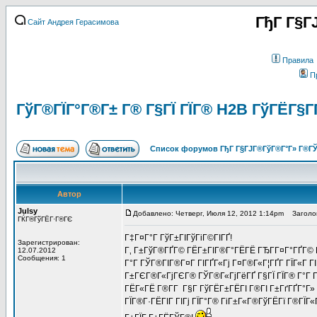
ГђГ Г§Г
Сайт Андрея Герасимова
Правила
П
ГўГ®ГЇГ°Г®Г± Г® Г§ГЇ ГЇГ® H2B ГўГЁГ§Г
Список форумов ГђГ Г§ГЈГ®ГўГ®Г°Г» Г®ГЎ
Автор
Julsy
Добавлено: Четверг, Июля 12, 2012 1:14pm
Заголово
ГЌГ®ГўГЁГ·Г®ГЄ
Г‡Г¤Г°Г ГўГ±ГІГўГіГ©ГІГҐ!
Зарегистрирован:
Г‚ Г±ГўГ®ГҐГ© ГЁГ±ГІГ®Г°ГЁГЁ ГЂГ­Г¤Г°ГҐГ© Г
12.07.2012
Сообщения: 1
Г°Г ГЎГ®ГІГ®Г¤Г ГІГҐГ«Гј Г¤Г®Г«Г¦ГҐГ­ ГЇГ«Г Г
Г±ГЄГ®Г«ГјГЄГ® ГЎГ®Г«ГјГёГҐ Г§ГЇ ГЇГ® Г°Г ГЎГ
ГЁГ«ГЁ Г®Г­Г Г§Г ГўГЁГ±ГЁГІ Г®ГІ Г±ГґГҐГ°Г
ГЇГ®Г·ГЁГІГ ГІГј ГЇГ°Г® ГіГ±Г«Г®ГўГЁГї Г®ГЇГ«Г