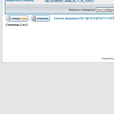
Вернуться к началу
Показать сообщения:
Список форумов ГђГ Г§ГЈГ®ГўГ®Г°Г» Г®ГЎ
Страница
1
из
1
Powered by