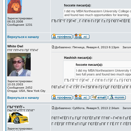
foccete писал(а):
I did my MBA Northeastern University College o
and found two much opportunities for learning.
Зарегистрирован:
ГЂ ГЇГ°Г ГўГ¤Г , Г·ГІГ® Гі ГўГ Г± Гў Г€Г­Г¤ГЁГЁ 
06.03.2008
Сообщения: 1231
Вернуться к началу
White Owl
Добавлено: Пятница, Января 4, 2013 6:13pm
Заголо
ГГІГ ГІГ­Г»Г© Г§Г Г­ГіГ¤Г
Hashish писал(а):
foccete писал(а):
I did my MBA Northeastern University 
two full years and found two much oppor
ГЂ ГЇГ°Г ГўГ¤Г , Г·ГІГ® Гі ГўГ Г± Гў Г€Г
Зарегистрирован:
10.03.2003
Г€Г±Г«Г Г¬Г ГЎГ Г¤ ГЅГІГ® Гў ГЏГ ГЄГЁГ±ГІГ Г
Сообщения: 2452
Откуда: USA, New York City
Вернуться к началу
ГЂГ°ГІГҐГ¬
Добавлено: Суббота, Января 5, 2013 2:34am
Заголо
ГЊГ®Г¤ГҐГ°Г ГІГ®Г°
Г€Г­Г¤ГЁГї Г± ГЏГ ГЄГЁГ±ГІГ Г­Г®Г¬ Г¤Г® Г±Г
Г·ГЁГўГ ГҐГІГ±Гї ГЏГ ГЄГЁГ±ГІГ Г­ ГЁ Г­Г Г·ГЁГ­
Зарегистрирован: