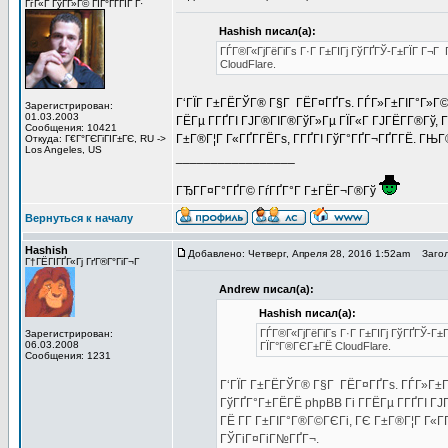
ГѓГ«Г ГўГ­Г»Г© ГІГ°ГҐГЇГ Г·
Hashish писал(а):
ГЃГ®Г«ГјГёГіГѕ Г·Г Г±ГІГј ГўГҐГЎ-Г±ГЇГ Г¬Г
CloudFlare.
Г‘ГЇГ Г±ГЁГЎГ® Г§Г ГЁГ¤ГҐГѕ. ГЃГ»Г±ГІГ°Г»Г©
Зарегистрирован:
01.03.2003
ГЁГµ Г­ГҐГІ ГЈГ®ГІГ®ГўГ»Гµ ГЇГ«Г ГЈГЁГ­Г®Гў, 
Сообщения: 10421
Г±Г®Г¦Г Г«ГҐГ­ГЁГѕ, Г­ГҐГІ ГўГ°ГҐГ¬ГҐГ­ГЁ. ГЊ
Откуда: Г€Г°ГЄГіГІГ±ГЄ, RU ->
Los Angeles, US
_________________
ГЂГ­Г¤Г°ГҐГ© ГѓГҐГ°Г Г±ГЁГ¬Г®Гў
Вернуться к началу
Hashish
Добавлено: Четверг, Апреля 28, 2016 1:52am
Загол
Г†ГЁГІГҐГ«Гј ГґГ®Г°ГіГ¬Г
Andrew писал(а):
Hashish писал(а):
ГЃГ®Г«ГјГёГіГѕ Г·Г Г±ГІГј ГўГҐГЎ-Г±
Зарегистрирован:
06.03.2008
ГЇГ°Г®ГЄГ±ГЁ CloudFlare.
Сообщения: 1231
Г‘ГЇГ Г±ГЁГЎГ® Г§Г ГЁГ¤ГҐГѕ. ГЃГ»Г±Г
ГўГҐГ°Г±ГЁГЁ phpBB Гі Г­ГЁГµ Г­ГҐГІ ГЈ
ГЁ Г­Г Г±ГІГ°Г®Г©ГЄГі, ГЄ Г±Г®Г¦Г Г«ГҐ
ГЎГіГ¤ГіГ№ГҐГ¬.