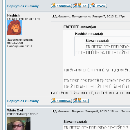
Вернуться к началу
Hashish
Добавлено: Понедельник, Января 7, 2013 11:47pm
З
Г†ГЁГІГҐГ«Гј ГґГ®Г°ГіГ¬Г
ГЂГ°ГІГҐГ¬ писал(а):
Hashish писал(а):
Зарегистрирован:
Slava писал(а):
06.03.2008
Сообщения: 1231
ГЂ ГЇГ°ГЁГ·ГҐГ¬ ГІГіГІ Г€Г±Г
Г’Г Г¬ ГІГҐГЇГ«Г®, ГІГ Г¬ ГїГЎГ
ГџГЎГ«Г®ГЄГЁ Гі Г‘ГІГЁГўГ Г„Г¦Г®ГЎГ
ГЂ ГІГ®Г·Г­Г® Г®Г­ГЁ Гў Г€Г±Г«Г Г¬Г Г
Г®ГЎ Г€Г±Г«Г Г¬Г ГЎГ Г¤ГҐ ГЁГ¬ГҐГѕ Г
Г‹ГЁГЎГ® ГїГЎГ«Г®ГЄГЁ, Г«ГЁГЎГ® Г¬Г ГЄГ®ГўГ Г
Вернуться к началу
White Owl
Добавлено: Вторник, Января 8, 2013 6:18pm
Заголо
ГГІГ ГІГ­Г»Г© Г§Г Г­ГіГ¤Г
Slava писал(а):
ГЂ ГЇГ°ГЁГ·ГҐГ¬ ГІГіГІ Г€Г±Г«Г Г¬Г ГЎГ Г¤?