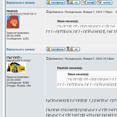
Вернуться к началу
Hashish
Добавлено: Понедельник, Января 7, 2013 7:36pm
За
Г†ГЁГІГҐГ«Гј ГґГ®Г°ГіГ¬Г
Slava писал(а):
ГЂ ГЇГ°ГЁГ·ГҐГ¬ ГІГіГІ Г€Г±Г«Г Г¬Г ГЎГ Г¤?
Г’Г Г¬ ГІГҐГЇГ«Г®, ГІГ Г¬ ГїГЎГ«Г®ГЄГЁ, Г®Г·ГҐ
Зарегистрирован:
06.03.2008
Сообщения: 1231
Вернуться к началу
ГЂГ°ГІГҐГ¬
Добавлено: Понедельник, Января 7, 2013 10:19pm
З
ГЊГ®Г¤ГҐГ°Г ГІГ®Г°
Hashish писал(а):
Slava писал(а):
Зарегистрирован:
ГЂ ГЇГ°ГЁГ·ГҐГ¬ ГІГіГІ Г€Г±Г«Г Г¬Г 
10.03.2003
Сообщения: 8295
Г’Г Г¬ ГІГҐГЇГ«Г®, ГІГ Г¬ ГїГЎГ«Г®ГЄГЁ
Откуда: Russia, Ufa
ГџГЎГ«Г®ГЄГЁ Гі Г‘ГІГЁГўГ Г„Г¦Г®ГЎГ±Г Г¦ГҐ
ГЂ ГІГ®Г·Г­Г® Г®Г­ГЁ Гў Г€Г±Г«Г Г¬Г ГЎГ Г¤ГҐ?
Г€Г±Г«Г Г¬Г ГЎГ Г¤ГҐ ГЁГ¬ГҐГѕ ГЄГ ГЄГ®ГҐ-ГІГ