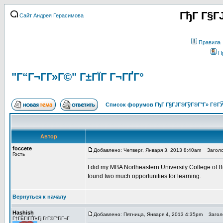
ГђГ Г§Г
Сайт Андрея Герасимова
Правила
П
"Г“Г¬Г­Г»Г©" Г±ГЇГ Г¬ГҐГ°
Список форумов ГђГ Г§ГЈГ®ГўГ®Г°Г» Г®ГЎ
Автор
foccete
Добавлено: Четверг, Января 3, 2013 8:40am
Заголо
Гость
I did my MBA Northeastern University College of B
found two much opportunities for learning.
Вернуться к началу
Hashish
Добавлено: Пятница, Января 4, 2013 4:35pm
Заголо
Г†ГЁГІГҐГ«Гј ГґГ®Г°ГіГ¬Г