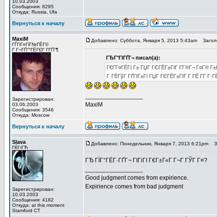
10.03.2003
Сообщения: 8295
Откуда: Russia, Ufa
Вернуться к началу
MaxiM
Добавлено: Суббота, Января 5, 2013 5:43am
Заголо
ГЃГіГ¤ГіГ№ГЁГ©
Г Г¬ГҐГ°ГЁГЄГ Г­ГҐГ¶
ГЂГ°ГІГҐГ¬ писал(а):
Г€Г­Г¤ГЁГї Г± ГЏГ ГЄГЁГ±ГІГ Г­Г®Г¬ Г¤Г® Г
Г·ГЁГўГ ГҐГІГ±Гї ГЏГ ГЄГЁГ±ГІГ Г­ ГЁ Г­Г Г·ГЁ
_________________
Зарегистрирован:
MaxiM
03.06.2003
Сообщения: 3546
Откуда: Moscow
Вернуться к началу
Slava
Добавлено: Понедельник, Января 7, 2013 6:21pm
За
ГЌГ‹ГЋ
ГЂ ГЇГ°ГЁГ·ГҐГ¬ ГІГіГІ Г€Г±Г«Г Г¬Г ГЎГ Г¤?
_________________
Good judgment comes from expirience.
Expirience comes from bad judgment
Зарегистрирован:
10.03.2003
Сообщения: 4182
Откуда: at this moment
Stamford CT