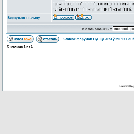
ГЏГ«Г ГЈГЁГ­ Г­ГҐ Г­ГіГ¦ГҐГ­, Г¤Г®Г±ГІГ ГІГ®Г·Г
ГўГЁГ¤ГҐГІГј Г°ГҐГ Г«ГјГ­Г»ГҐ IP ГЇГ®Г±ГҐГІГ
Вернуться к началу
Показать сообщения:
Список форумов ГђГ Г§ГЈГ®ГўГ®Г°Г» Г®ГЎ
Страница
1
из
1
Powered by