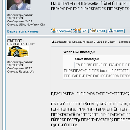
ГЏГ®ГІГ®Г¬Гі Г·ГІГ® facette ГЇГЁГёГҐГІ Г± IP 
ГЁГ±Г«Г Г¬Г ГЎГ Г¤Г±ГЄГ®ГЈГ® ГЇГ°Г®ГўГ Г©Г
Зарегистрирован:
10.03.2003
Сообщения: 2452
Откуда: USA, New York City
Вернуться к началу
ГЂГ°ГІГҐГ¬
Добавлено: Среда, Января 9, 2013 5:08am
Заголово
ГЊГ®Г¤ГҐГ°Г ГІГ®Г°
White Owl писал(а):
Slava писал(а):
Зарегистрирован:
ГЂ ГЇГ°ГЁГ·ГҐГ¬ ГІГіГІ Г€Г±Г«Г Г¬Г 
10.03.2003
Сообщения: 8295
ГЏГ®ГІГ®Г¬Гі Г·ГІГ® facette ГЇГЁГёГҐГІ
Откуда: Russia, Ufa
ГЁГ±Г«Г Г¬Г ГЎГ Г¤Г±ГЄГ®ГЈГ® ГЇГ°Г®
Г‚Г®ГІ Г®Г­Г® - Г¤ГіГЇГ«Г® Г±ГЇГ Г¬Г¬ГҐГ°Г®Гў
ГЂ Г¬ГҐГ­Гї Г­ГҐГ¤Г ГўГ­Г® ГўГ»ГЎГҐГ±ГЁГ«Г®
Г±Г·Г Г±ГІГјГѕ, ГґГ®Г°ГіГ¬ ГµГ®Г±ГІГЁГ«Г±Гї
ГЇГ°Г®ГЄГ±ГЁ-Г±ГҐГ°ГўГҐГ°, ГіГ¤Г Г«Г®Г±Гј Г
ГЌГЁГЄГ ГЄГЁГµ ГІГ®Г°Г¬Г®Г§Г®Гў ГЇГ°ГЁ ГЁГ
Г§Г Г¬ГҐГІГЁГ«.