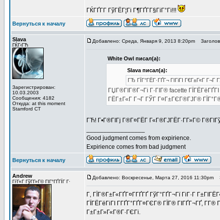
ГЌГҐГ­Г ГўГЁГ¦Гі Г¶ГҐГ­Г§ГіГ°Гі!!!
Вернуться к началу
Slava
Добавлено: Среда, Января 9, 2013 8:20pm
Заголово
ГЌГ‹ГЋ
White Owl писал(а):
Slava писал(а):
ГЂ ГЇГ°ГЁГ·ГҐГ¬ ГІГіГІ Г€Г±Г«Г Г¬Г 
Зарегистрирован:
ГЏГ®ГІГ®Г¬Гі Г·ГІГ® facette ГЇГЁГёГҐГІ
10.03.2003
Сообщения: 4182
ГЁГ±Г«Г Г¬Г ГЎГ Г¤Г±ГЄГ®ГЈГ® ГЇГ°Г®
Откуда: at this moment
Stamford CT
ГЋ! Г•Г®ГІГј Г®Г¤ГЁГ­ Г«Г®ГЈГЁГ·Г­Г»Г© Г®ГІГ
_________________
Good judgment comes from expirience.
Expirience comes from bad judgment
Вернуться к началу
Andrew
Добавлено: Воскресенье, Марта 27, 2016 11:30pm
З
ГѓГ«Г ГўГ­Г»Г© ГІГ°ГҐГЇГ Г·
Г‚ ГЇГ®Г±Г«ГҐГ¤Г­ГҐГҐ ГўГ°ГҐГ¬Гї ГіГ·Г Г±ГІГЁГ
ГЇГЁГёГіГІ Г­ГҐГ°ГҐГ¤ГЄГ® ГЇГ® ГІГҐГ¬ГҐ, Г­Г®
Г±Г±Г»Г«Г®Г·ГЄГі.