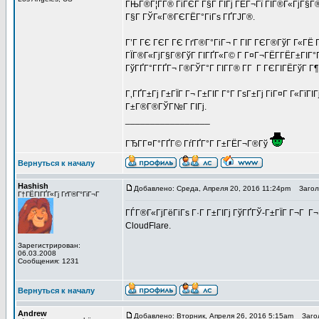
ГЊГ®Г¦Г­Г® ГіГЄГ Г§Г ГІГј ГЁГ¬Гї ГЇГ®Г«ГјГ§Г
Г§Г ГЎГ«Г®ГЄГЁГ°ГіГѕ ГҐГЈГ®.
Г’Г ГЄ ГЄГ ГЄ ГґГ®Г°ГіГ¬ Г ГІГ ГЄГ®ГўГ Г«ГЁ 
ГЇГ®Г«ГјГ§Г®ГўГ ГІГҐГ«Г© Г Г¤Г¬ГЁГ­ГЁГ±ГІГ°
ГўГҐГ°Г­ГҐГ¬ Г®ГЎГ°Г ГІГ­Г® Г­Г Г ГЄГІГЁГўГ Г
Г‚ГҐГ±Гј Г±ГЇГ Г¬ Г±ГІГ Г°Г ГѕГ±Гј ГіГ¤Г Г«ГїГІ
Г±Г®Г®ГЎГ№Г ГІГј.
_________________
ГЂГ­Г¤Г°ГҐГ© ГѓГҐГ°Г Г±ГЁГ¬Г®Гў
Вернуться к началу
Hashish
Добавлено: Среда, Апреля 20, 2016 11:24pm
Заголо
Г†ГЁГІГҐГ«Гј ГґГ®Г°ГіГ¬Г
ГЃГ®Г«ГјГёГіГѕ Г·Г Г±ГІГј ГўГҐГЎ-Г±ГЇГ Г¬Г Г
CloudFlare.
Зарегистрирован:
06.03.2008
Сообщения: 1231
Вернуться к началу
Andrew
Добавлено: Вторник, Апреля 26, 2016 5:15am
Загол