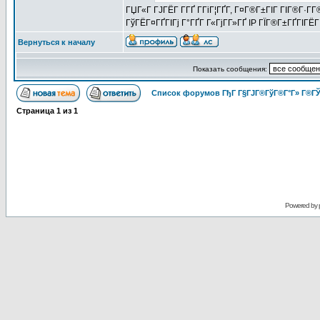
ГЏГ«Г ГЈГЁГ­ Г­ГҐ Г­ГіГ¦ГҐГ­, Г¤Г®Г±ГІГ ГІГ®Г·Г
ГўГЁГ¤ГҐГІГј Г°ГҐГ Г«ГјГ­Г»ГҐ IP ГЇГ®Г±ГҐГІГ
Вернуться к началу
Показать сообщения:
Список форумов ГђГ Г§ГЈГ®ГўГ®Г°Г» Г®ГЎ
Страница
1
из
1
Powered by