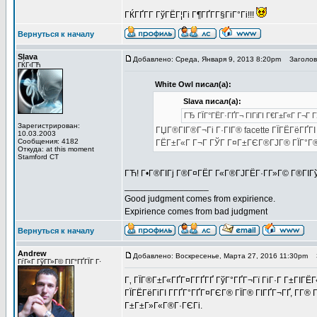
ГЌГҐГ­Г ГўГЁГ¦Гі Г¶ГҐГ­Г§ГіГ°Гі!!!
Вернуться к началу
Slava
Добавлено: Среда, Января 9, 2013 8:20pm
Заголово
ГЌГ‹ГЋ
White Owl писал(а):
Slava писал(а):
ГЂ ГЇГ°ГЁГ·ГҐГ¬ ГІГіГІ Г€Г±Г«Г Г¬Г 
Зарегистрирован:
ГЏГ®ГІГ®Г¬Гі Г·ГІГ® facette ГЇГЁГёГҐГІ
10.03.2003
Сообщения: 4182
ГЁГ±Г«Г Г¬Г ГЎГ Г¤Г±ГЄГ®ГЈГ® ГЇГ°Г®
Откуда: at this moment
Stamford CT
ГЋ! Г•Г®ГІГј Г®Г¤ГЁГ­ Г«Г®ГЈГЁГ·Г­Г»Г© Г®ГІГ
_________________
Good judgment comes from expirience.
Expirience comes from bad judgment
Вернуться к началу
Andrew
Добавлено: Воскресенье, Марта 27, 2016 11:30pm
З
ГѓГ«Г ГўГ­Г»Г© ГІГ°ГҐГЇГ Г·
Г‚ ГЇГ®Г±Г«ГҐГ¤Г­ГҐГҐ ГўГ°ГҐГ¬Гї ГіГ·Г Г±ГІГЁГ
ГЇГЁГёГіГІ Г­ГҐГ°ГҐГ¤ГЄГ® ГЇГ® ГІГҐГ¬ГҐ, Г­Г®
Г±Г±Г»Г«Г®Г·ГЄГі.