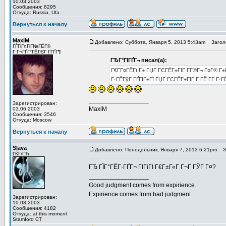
10.03.2003
Сообщения: 8295
Откуда: Russia, Ufa
Вернуться к началу
MaxiM
Добавлено: Суббота, Января 5, 2013 5:43am
Заголо
ГЃГіГ¤ГіГ№ГЁГ©
Г Г¬ГҐГ°ГЁГЄГ Г­ГҐГ¶
ГЂГ°ГІГҐГ¬ писал(а):
Г€Г­Г¤ГЁГї Г± ГЏГ ГЄГЁГ±ГІГ Г­Г®Г¬ Г¤Г® Г
Г·ГЁГўГ ГҐГІГ±Гї ГЏГ ГЄГЁГ±ГІГ Г­ ГЁ Г­Г Г·ГЁ
_________________
Зарегистрирован:
MaxiM
03.06.2003
Сообщения: 3546
Откуда: Moscow
Вернуться к началу
Slava
Добавлено: Понедельник, Января 7, 2013 6:21pm
За
ГЌГ‹ГЋ
ГЂ ГЇГ°ГЁГ·ГҐГ¬ ГІГіГІ Г€Г±Г«Г Г¬Г ГЎГ Г¤?
_________________
Good judgment comes from expirience.
Expirience comes from bad judgment
Зарегистрирован:
10.03.2003
Сообщения: 4182
Откуда: at this moment
Stamford CT