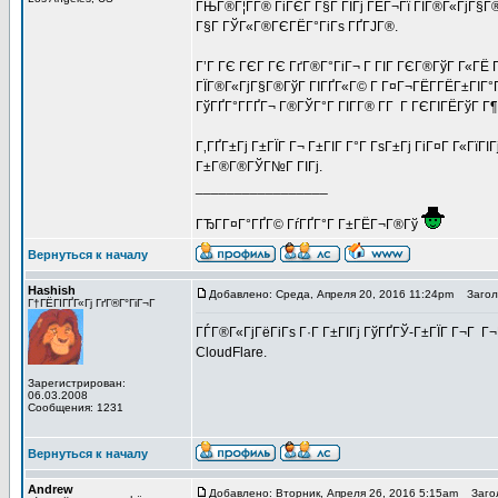
ГЊГ®Г¦Г­Г® ГіГЄГ Г§Г ГІГј ГЁГ¬Гї ГЇГ®Г«ГјГ§Г
Г§Г ГЎГ«Г®ГЄГЁГ°ГіГѕ ГҐГЈГ®.
Г’Г ГЄ ГЄГ ГЄ ГґГ®Г°ГіГ¬ Г ГІГ ГЄГ®ГўГ Г«ГЁ 
ГЇГ®Г«ГјГ§Г®ГўГ ГІГҐГ«Г© Г Г¤Г¬ГЁГ­ГЁГ±ГІГ°
ГўГҐГ°Г­ГҐГ¬ Г®ГЎГ°Г ГІГ­Г® Г­Г Г ГЄГІГЁГўГ Г
Г‚ГҐГ±Гј Г±ГЇГ Г¬ Г±ГІГ Г°Г ГѕГ±Гј ГіГ¤Г Г«ГїГІ
Г±Г®Г®ГЎГ№Г ГІГј.
_________________
ГЂГ­Г¤Г°ГҐГ© ГѓГҐГ°Г Г±ГЁГ¬Г®Гў
Вернуться к началу
Hashish
Добавлено: Среда, Апреля 20, 2016 11:24pm
Заголо
Г†ГЁГІГҐГ«Гј ГґГ®Г°ГіГ¬Г
ГЃГ®Г«ГјГёГіГѕ Г·Г Г±ГІГј ГўГҐГЎ-Г±ГЇГ Г¬Г Г
CloudFlare.
Зарегистрирован:
06.03.2008
Сообщения: 1231
Вернуться к началу
Andrew
Добавлено: Вторник, Апреля 26, 2016 5:15am
Загол