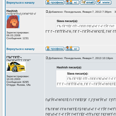
Вернуться к началу
Hashish
Добавлено: Понедельник, Января 7, 2013 7:36pm
За
Г†ГЁГІГҐГ«Гј ГґГ®Г°ГіГ¬Г
Slava писал(а):
ГЂ ГЇГ°ГЁГ·ГҐГ¬ ГІГіГІ Г€Г±Г«Г Г¬Г ГЎГ Г¤?
Г’Г Г¬ ГІГҐГЇГ«Г®, ГІГ Г¬ ГїГЎГ«Г®ГЄГЁ, Г®Г·ГҐ
Зарегистрирован:
06.03.2008
Сообщения: 1231
Вернуться к началу
ГЂГ°ГІГҐГ¬
Добавлено: Понедельник, Января 7, 2013 10:19pm
З
ГЊГ®Г¤ГҐГ°Г ГІГ®Г°
Hashish писал(а):
Slava писал(а):
Зарегистрирован:
ГЂ ГЇГ°ГЁГ·ГҐГ¬ ГІГіГІ Г€Г±Г«Г Г¬Г 
10.03.2003
Сообщения: 8295
Г’Г Г¬ ГІГҐГЇГ«Г®, ГІГ Г¬ ГїГЎГ«Г®ГЄГЁ
Откуда: Russia, Ufa
ГџГЎГ«Г®ГЄГЁ Гі Г‘ГІГЁГўГ Г„Г¦Г®ГЎГ±Г Г¦ГҐ
ГЂ ГІГ®Г·Г­Г® Г®Г­ГЁ Гў Г€Г±Г«Г Г¬Г ГЎГ Г¤ГҐ?
Г€Г±Г«Г Г¬Г ГЎГ Г¤ГҐ ГЁГ¬ГҐГѕ ГЄГ ГЄГ®ГҐ-ГІГ