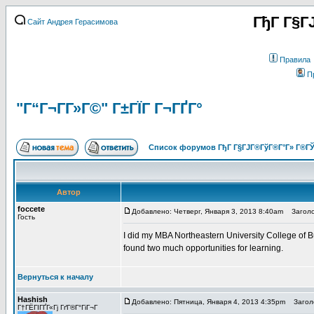
ГђГ Г§Г
Сайт Андрея Герасимова
Правила
П
"Г“Г¬Г­Г»Г©" Г±ГЇГ Г¬ГҐГ°
Список форумов ГђГ Г§ГЈГ®ГўГ®Г°Г» Г®ГЎ
Автор
foccete
Добавлено: Четверг, Января 3, 2013 8:40am
Заголо
Гость
I did my MBA Northeastern University College of B
found two much opportunities for learning.
Вернуться к началу
Hashish
Добавлено: Пятница, Января 4, 2013 4:35pm
Заголо
Г†ГЁГІГҐГ«Гј ГґГ®Г°ГіГ¬Г