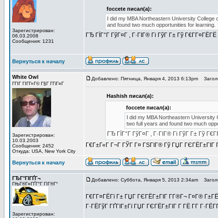
foccete писал(а):
I did my MBA Northeastern University College o
and found two much opportunities for learning.
Зарегистрирован:
ГЂ ГЇГ°Г ГўГ¤Г , Г·ГІГ® Гі ГўГ Г± Гў Г€Г­Г¤ГЁГЁ 
06.03.2008
Сообщения: 1231
Вернуться к началу
White Owl
Добавлено: Пятница, Января 4, 2013 6:13pm
Заголо
ГГІГ ГІГ­Г»Г© Г§Г Г­ГіГ¤Г
Hashish писал(а):
foccete писал(а):
I did my MBA Northeastern University 
two full years and found two much oppor
ГЂ ГЇГ°Г ГўГ¤Г , Г·ГІГ® Гі ГўГ Г± Гў Г€Г
Зарегистрирован:
10.03.2003
Г€Г±Г«Г Г¬Г ГЎГ Г¤ ГЅГІГ® Гў ГЏГ ГЄГЁГ±ГІГ Г
Сообщения: 2452
Откуда: USA, New York City
Вернуться к началу
ГЂГ°ГІГҐГ¬
Добавлено: Суббота, Января 5, 2013 2:34am
Заголо
ГЊГ®Г¤ГҐГ°Г ГІГ®Г°
Г€Г­Г¤ГЁГї Г± ГЏГ ГЄГЁГ±ГІГ Г­Г®Г¬ Г¤Г® Г±Г
Г·ГЁГўГ ГҐГІГ±Гї ГЏГ ГЄГЁГ±ГІГ Г­ ГЁ Г­Г Г·ГЁГ­
Зарегистрирован: