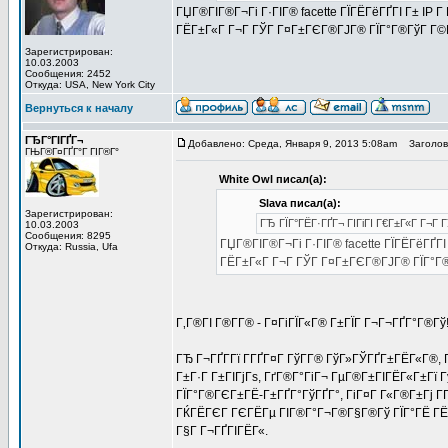
ГЏГ®ГІГ®Г¬Гі Г·ГІГ® facette ГЇГЁГёГҐГІ Г± IP 
ГЁГ±Г«Г Г¬Г ГЎГ Г¤Г±ГЄГ®ГЈГ® ГЇГ°Г®ГўГ Г©Г
Зарегистрирован:
10.03.2003
Сообщения: 2452
Откуда: USA, New York City
Вернуться к началу
ГЂГ°ГІГҐГ¬
Добавлено: Среда, Января 9, 2013 5:08am
Заголово
ГЊГ®Г¤ГҐГ°Г ГІГ®Г°
White Owl писал(а):
Slava писал(а):
Зарегистрирован:
ГЂ ГЇГ°ГЁГ·ГҐГ¬ ГІГіГІ Г€Г±Г«Г Г¬Г 
10.03.2003
Сообщения: 8295
ГЏГ®ГІГ®Г¬Гі Г·ГІГ® facette ГЇГЁГёГҐГІ
Откуда: Russia, Ufa
ГЁГ±Г«Г Г¬Г ГЎГ Г¤Г±ГЄГ®ГЈГ® ГЇГ°Г®
Г‚Г®ГІ Г®Г­Г® - Г¤ГіГЇГ«Г® Г±ГЇГ Г¬Г¬ГҐГ°Г®Гў
ГЂ Г¬ГҐГ­Гї Г­ГҐГ¤Г ГўГ­Г® ГўГ»ГЎГҐГ±ГЁГ«Г®
Г±Г·Г Г±ГІГјГѕ, ГґГ®Г°ГіГ¬ ГµГ®Г±ГІГЁГ«Г±Гї
ГЇГ°Г®ГЄГ±ГЁ-Г±ГҐГ°ГўГҐГ°, ГіГ¤Г Г«Г®Г±Гј Г
ГЌГЁГЄГ ГЄГЁГµ ГІГ®Г°Г¬Г®Г§Г®Гў ГЇГ°ГЁ ГЁГ
Г§Г Г¬ГҐГІГЁГ«.