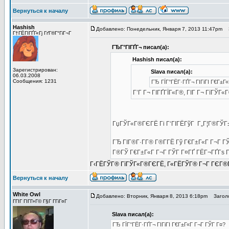
Вернуться к началу
Hashish
Добавлено: Понедельник, Января 7, 2013 11:47pm
З
Г†ГЁГІГҐГ«Гј ГґГ®Г°ГіГ¬Г
ГЂГ°ГІГҐГ¬ писал(а):
Hashish писал(а):
Зарегистрирован:
Slava писал(а):
06.03.2008
Сообщения: 1231
ГЂ ГЇГ°ГЁГ·ГҐГ¬ ГІГіГІ Г€Г±Г
Г’Г Г¬ ГІГҐГЇГ«Г®, ГІГ Г¬ ГїГЎГ
ГџГЎГ«Г®ГЄГЁ Гі Г‘ГІГЁГўГ Г„Г¦Г®ГЎГ
ГЂ ГІГ®Г·Г­Г® Г®Г­ГЁ Гў Г€Г±Г«Г Г¬Г Г
Г®ГЎ Г€Г±Г«Г Г¬Г ГЎГ Г¤ГҐ ГЁГ¬ГҐГѕ Г
Г‹ГЁГЎГ® ГїГЎГ«Г®ГЄГЁ, Г«ГЁГЎГ® Г¬Г ГЄГ®ГўГ Г
Вернуться к началу
White Owl
Добавлено: Вторник, Января 8, 2013 6:18pm
Заголо
ГГІГ ГІГ­Г»Г© Г§Г Г­ГіГ¤Г
Slava писал(а):
ГЂ ГЇГ°ГЁГ·ГҐГ¬ ГІГіГІ Г€Г±Г«Г Г¬Г ГЎГ Г¤?