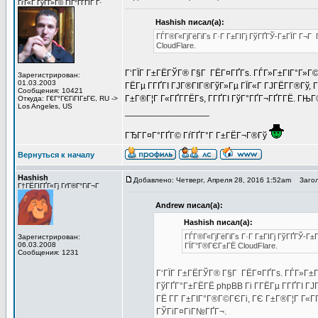
ГѓГ«Г ГўГ­Г»Г© ГІГ°ГҐГЇГ Г·
Hashish писал(а):
ГЃГ®Г«ГјГёГіГѕ Г·Г Г±ГІГј ГўГҐГЎ-Г±ГЇГ Г¬Г
CloudFlare.
Г‘ГЇГ Г±ГЁГЎГ® Г§Г ГЁГ¤ГҐГѕ. ГЃГ»Г±ГІГ°Г»Г©
Зарегистрирован:
01.03.2003
ГЁГµ Г­ГҐГІ ГЈГ®ГІГ®ГўГ»Гµ ГЇГ«Г ГЈГЁГ­Г®Гў, 
Сообщения: 10421
Г±Г®Г¦Г Г«ГҐГ­ГЁГѕ, Г­ГҐГІ ГўГ°ГҐГ¬ГҐГ­ГЁ. ГЊ
Откуда: Г€Г°ГЄГіГІГ±ГЄ, RU ->
Los Angeles, US
_________________
ГЂГ­Г¤Г°ГҐГ© ГѓГҐГ°Г Г±ГЁГ¬Г®Гў
Вернуться к началу
Hashish
Добавлено: Четверг, Апреля 28, 2016 1:52am
Загол
Г†ГЁГІГҐГ«Гј ГґГ®Г°ГіГ¬Г
Andrew писал(а):
Hashish писал(а):
ГЃГ®Г«ГјГёГіГѕ Г·Г Г±ГІГј ГўГҐГЎ-Г±
Зарегистрирован:
06.03.2008
ГЇГ°Г®ГЄГ±ГЁ CloudFlare.
Сообщения: 1231
Г‘ГЇГ Г±ГЁГЎГ® Г§Г ГЁГ¤ГҐГѕ. ГЃГ»Г±Г
ГўГҐГ°Г±ГЁГЁ phpBB Гі Г­ГЁГµ Г­ГҐГІ ГЈ
ГЁ Г­Г Г±ГІГ°Г®Г©ГЄГі, ГЄ Г±Г®Г¦Г Г«ГҐ
ГЎГіГ¤ГіГ№ГҐГ¬.